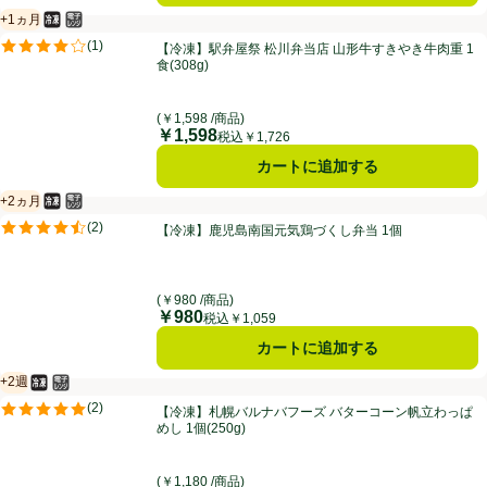
+1ヵ月
冷凍食品
電子レンジ使用可
賞味・消費期限保証：1ヵ月
【冷凍】駅弁屋祭 松川弁当店 山形牛すきやき牛肉重 1食(308g)
(
1
)
【冷凍】駅弁屋祭 松川弁当店 山形牛すきやき牛肉重 1
評価は1件のレビューで5点中4.0点。
食(308g)
(￥1,598 /商品)
￥1,598
価格
税込￥1,726
カートに追加する
+2ヵ月
冷凍食品
電子レンジ使用可
賞味・消費期限保証：2ヵ月
【冷凍】鹿児島南国元気鶏づくし弁当 1個
(
2
)
【冷凍】鹿児島南国元気鶏づくし弁当 1個
評価は2件のレビューで5点中4.5点。
(￥980 /商品)
￥980
価格
税込￥1,059
カートに追加する
+2週
冷凍食品
電子レンジ使用可
賞味・消費期限保証：2週間
【冷凍】札幌バルナバフーズ バターコーン帆立わっぱめし 1個(250g)
(
2
)
【冷凍】札幌バルナバフーズ バターコーン帆立わっぱ
評価は2件のレビューで5点中5.0点。
めし 1個(250g)
(￥1,180 /商品)