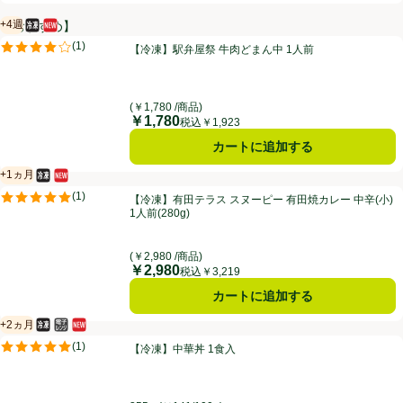
+4週
【おすすめ】
冷凍食品
新商品
賞味・消費期限保証：4週間
【冷凍】駅弁屋祭 牛肉どまん中 1人前
(
1
)
【冷凍】駅弁屋祭 牛肉どまん中 1人前
評価は1件のレビューで5点中4.0点。
(￥1,780 /商品)
￥1,780
価格
税込￥1,923
カートに追加する
+1ヵ月
冷凍食品
新商品
賞味・消費期限保証：1ヵ月
【冷凍】有田テラス スヌーピー 有田焼カレー 中辛(小) 1人前(280g)
(
1
)
【冷凍】有田テラス スヌーピー 有田焼カレー 中辛(小)
評価は1件のレビューで5点中5.0点。
1人前(280g)
(￥2,980 /商品)
￥2,980
価格
税込￥3,219
カートに追加する
+2ヵ月
冷凍食品
電子レンジ使用可
新商品
賞味・消費期限保証：2ヵ月
【冷凍】中華丼 1食入
(
1
)
【冷凍】中華丼 1食入
評価は1件のレビューで5点中5.0点。