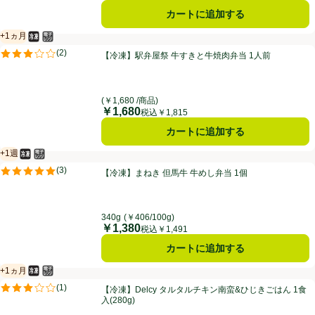
カートに追加する
+1ヵ月
冷凍食品
電子レンジ使用可
賞味・消費期限保証：1ヵ月
【冷凍】駅弁屋祭 牛すきと牛焼肉弁当 1人前
(
2
)
【冷凍】駅弁屋祭 牛すきと牛焼肉弁当 1人前
評価は2件のレビューで5点中3.0点。
(￥1,680 /商品)
￥1,680
価格
税込￥1,815
カートに追加する
+1週
冷凍食品
電子レンジ使用可
賞味・消費期限保証：１週間
【冷凍】まねき 但馬牛 牛めし弁当 1個
(
3
)
【冷凍】まねき 但馬牛 牛めし弁当 1個
評価は3件のレビューで5点中5.0点。
340g
(￥406/100g)
￥1,380
価格
税込￥1,491
カートに追加する
+1ヵ月
冷凍食品
電子レンジ使用可
賞味・消費期限保証：1ヵ月
【冷凍】Delcy タルタルチキン南蛮&ひじきごはん 1食入(280g)
(
1
)
【冷凍】Delcy タルタルチキン南蛮&ひじきごはん 1食
評価は1件のレビューで5点中3.0点。
入(280g)