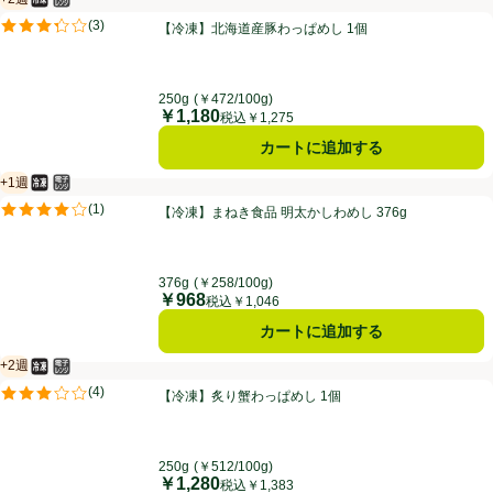
冷凍食品
電子レンジ使用可
賞味・消費期限保証：2週間
【冷凍】北海道産豚わっぱめし 1個
(
3
)
【冷凍】北海道産豚わっぱめし 1個
評価は3件のレビューで5点中3.3点。
250g
(￥472/100g)
￥1,180
価格
税込￥1,275
カートに追加する
+1週
冷凍食品
電子レンジ使用可
賞味・消費期限保証：１週間
【冷凍】まねき食品 明太かしわめし 376g
(
1
)
【冷凍】まねき食品 明太かしわめし 376g
評価は1件のレビューで5点中4.0点。
376g
(￥258/100g)
￥968
価格
税込￥1,046
カートに追加する
+2週
冷凍食品
電子レンジ使用可
賞味・消費期限保証：2週間
【冷凍】炙り蟹わっぱめし 1個
(
4
)
【冷凍】炙り蟹わっぱめし 1個
評価は4件のレビューで5点中3.0点。
250g
(￥512/100g)
￥1,280
価格
税込￥1,383