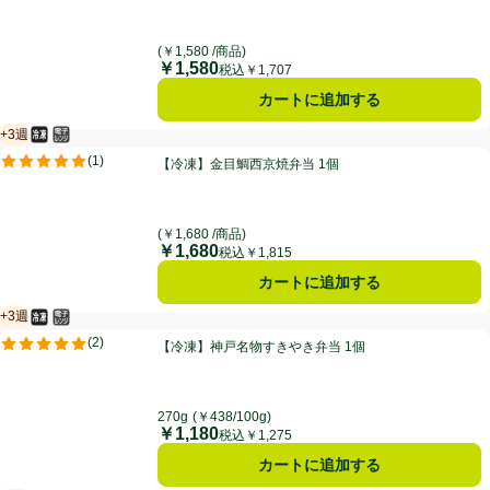
(￥1,580 /商品)
￥1,580
価格
税込￥1,707
カートに追加する
+3週
冷凍食品
電子レンジ使用可
賞味・消費期限保証：3週間
【冷凍】金目鯛西京焼弁当 1個
(
1
)
【冷凍】金目鯛西京焼弁当 1個
評価は1件のレビューで5点中5.0点。
(￥1,680 /商品)
￥1,680
価格
税込￥1,815
カートに追加する
+3週
冷凍食品
電子レンジ使用可
賞味・消費期限保証：3週間
【冷凍】神戸名物すきやき弁当 1個
(
2
)
【冷凍】神戸名物すきやき弁当 1個
評価は2件のレビューで5点中5.0点。
270g
(￥438/100g)
￥1,180
価格
税込￥1,275
カートに追加する