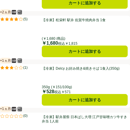
カートに追加する
+2ヵ月
冷凍食品
電子レンジ使用可
賞味・消費期限保証：2ヵ月
【冷凍】松栄軒 駅弁 佐賀牛焼肉弁当 1食
(
5
)
【冷凍】松栄軒 駅弁 佐賀牛焼肉弁当 1食
評価は5件のレビューで5点中3.8点。
(￥1,680 /商品)
￥1,680
価格
税込￥1,815
カートに追加する
+1ヵ月
冷凍食品
電子レンジ使用可
賞味・消費期限保証：1ヵ月
【冷凍】Delcy お好み焼き&焼きそば 1食入(350g)
(
1
)
【冷凍】Delcy お好み焼き&焼きそば 1食入(350g)
評価は1件のレビューで5点中3.0点。
350g
(￥151/100g)
￥528
価格
税込￥571
カートに追加する
+1ヵ月
冷凍食品
電子レンジ使用可
賞味・消費期限保証：1ヵ月
【冷凍】駅弁屋祭 日本ばし大増 江戸甘味噌カツ牛すき弁当 1人前
(
0
)
【冷凍】駅弁屋祭 日本ばし大増 江戸甘味噌カツ牛すき
評価は0件のレビューで5点中0.0点。
弁当 1人前