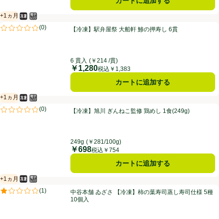
カートに追加する
+1ヵ月
冷凍食品
電子レンジ使用可
賞味・消費期限保証：1ヵ月
【冷凍】駅弁屋祭 大船軒 鯵の押寿し 6貫
(
0
)
【冷凍】駅弁屋祭 大船軒 鯵の押寿し 6貫
評価は0件のレビューで5点中0.0点。
6 貫入
(￥214 /貫)
￥1,280
価格
税込￥1,383
カートに追加する
+1ヵ月
冷凍食品
電子レンジ使用可
賞味・消費期限保証：1ヵ月
【冷凍】旭川 ぎんねこ監修 鶏めし 1食(249g)
(
0
)
【冷凍】旭川 ぎんねこ監修 鶏めし 1食(249g)
評価は0件のレビューで5点中0.0点。
249g
(￥281/100g)
￥698
価格
税込￥754
カートに追加する
+1ヵ月
冷凍食品
電子レンジ使用可
賞味・消費期限保証：1ヵ月
中谷本舗 ゐざさ 【冷凍】柿の葉寿司蒸し寿司仕様 5種10個入
(
1
)
中谷本舗 ゐざさ 【冷凍】柿の葉寿司蒸し寿司仕様 5種
評価は1件のレビューで5点中1.0点。
10個入