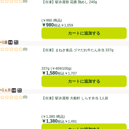
【冷凍】駅弁屋祭 花膳 鶏めし 240g
(
0
)
【冷凍】駅弁屋祭 花膳 鶏めし 240g
評価は0件のレビューで5点中0.0点。
(￥980 /商品)
￥980
価格
税込￥1,059
カートに追加する
+1週
冷凍食品
電子レンジ使用可
賞味・消費期限保証：１週間
【冷凍】まねき食品 ゴマだれ牛たん弁当 337g
(
0
)
【冷凍】まねき食品 ゴマだれ牛たん弁当 337g
評価は0件のレビューで5点中0.0点。
337g
(￥469/100g)
￥1,580
価格
税込￥1,707
カートに追加する
+1ヵ月
冷凍食品
電子レンジ使用可
賞味・消費期限保証：1ヵ月
【冷凍】駅弁屋祭 大船軒 しらす弁当 1人前
(
0
)
【冷凍】駅弁屋祭 大船軒 しらす弁当 1人前
評価は0件のレビューで5点中0.0点。
(￥1,380 /商品)
￥1,380
価格
税込￥1,491