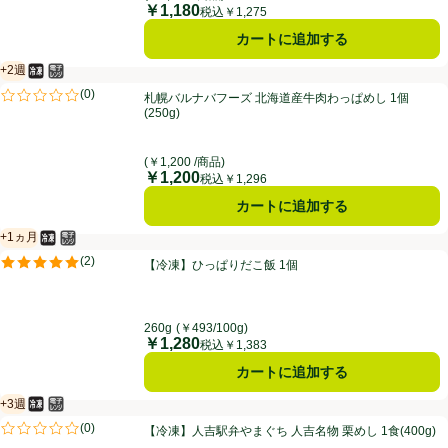
￥1,180
価格
税込￥1,275
カートに追加する
+2週
冷凍食品
電子レンジ使用可
賞味・消費期限保証：2週間
札幌バルナバフーズ 北海道産牛肉わっぱめし 1個 (250g)
(
0
)
札幌バルナバフーズ 北海道産牛肉わっぱめし 1個
評価は0件のレビューで5点中0.0点。
(250g)
(￥1,200 /商品)
￥1,200
価格
税込￥1,296
カートに追加する
+1ヵ月
冷凍食品
電子レンジ使用可
賞味・消費期限保証：1ヵ月
【冷凍】ひっぱりだこ飯 1個
(
2
)
【冷凍】ひっぱりだこ飯 1個
評価は2件のレビューで5点中5.0点。
260g
(￥493/100g)
￥1,280
価格
税込￥1,383
カートに追加する
+3週
冷凍食品
電子レンジ使用可
賞味・消費期限保証：3週間
【冷凍】人吉駅弁やまぐち 人吉名物 栗めし 1食(400g)
(
0
)
【冷凍】人吉駅弁やまぐち 人吉名物 栗めし 1食(400g)
評価は0件のレビューで5点中0.0点。