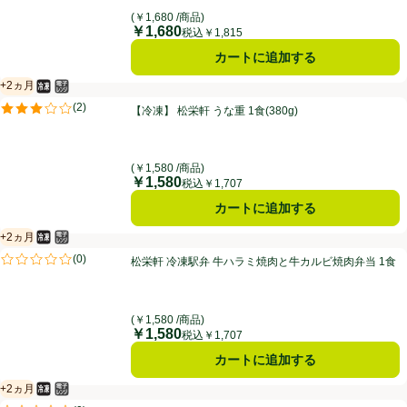
(￥1,680 /商品)
￥1,680
価格
税込￥1,815
カートに追加する
+2ヵ月
冷凍食品
電子レンジ使用可
賞味・消費期限保証：2ヵ月
【冷凍】 松栄軒 うな重 1食(380g)
(
2
)
【冷凍】 松栄軒 うな重 1食(380g)
評価は2件のレビューで5点中3.0点。
(￥1,580 /商品)
￥1,580
価格
税込￥1,707
カートに追加する
+2ヵ月
冷凍食品
電子レンジ使用可
賞味・消費期限保証：2ヵ月
松栄軒 冷凍駅弁 牛ハラミ焼肉と牛カルビ焼肉弁当 1食
(
0
)
松栄軒 冷凍駅弁 牛ハラミ焼肉と牛カルビ焼肉弁当 1食
評価は0件のレビューで5点中0.0点。
(￥1,580 /商品)
￥1,580
価格
税込￥1,707
カートに追加する
+2ヵ月
冷凍食品
電子レンジ使用可
賞味・消費期限保証：2ヵ月