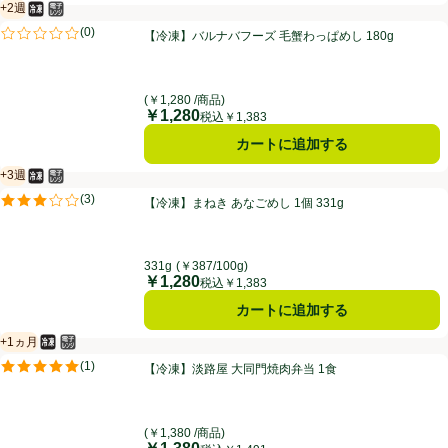
+2週
冷凍食品
電子レンジ使用可
賞味・消費期限保証：2週間
【冷凍】バルナバフーズ 毛蟹わっぱめし 180g
(
0
)
【冷凍】バルナバフーズ 毛蟹わっぱめし 180g
評価は0件のレビューで5点中0.0点。
(￥1,280 /商品)
￥1,280
価格
税込￥1,383
カートに追加する
+3週
冷凍食品
電子レンジ使用可
賞味・消費期限保証：3週間
【冷凍】まねき あなごめし 1個 331g
(
3
)
【冷凍】まねき あなごめし 1個 331g
評価は3件のレビューで5点中3.0点。
331g
(￥387/100g)
￥1,280
価格
税込￥1,383
カートに追加する
+1ヵ月
冷凍食品
電子レンジ使用可
賞味・消費期限保証：1ヵ月
【冷凍】淡路屋 大同門焼肉弁当 1食
(
1
)
【冷凍】淡路屋 大同門焼肉弁当 1食
評価は1件のレビューで5点中5.0点。
(￥1,380 /商品)