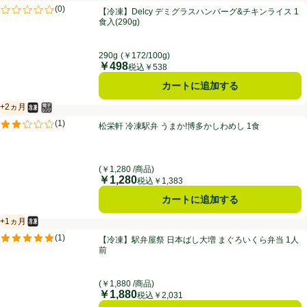
【冷凍】Delcy デミグラスハンバーグ&チキンライス 1食入(290g)
(
0
)
【冷凍】Delcy デミグラスハンバーグ&チキンライス 1
評価は0件のレビューで5点中0.0点。
食入(290g)
290g
(￥172/100g)
￥498
価格
税込￥538
カートに追加する
+2ヵ月
冷凍食品
電子レンジ使用可
賞味・消費期限保証：2ヵ月
松栄軒 冷凍駅弁 うまか!博多かしわめし 1食
(
1
)
松栄軒 冷凍駅弁 うまか!博多かしわめし 1食
評価は1件のレビューで5点中2.0点。
(￥1,280 /商品)
￥1,280
価格
税込￥1,383
カートに追加する
+1ヵ月
冷凍食品
賞味・消費期限保証：1ヵ月
【冷凍】駅弁屋祭 日本ばし大増 まぐろいくら弁当 1人前
(
1
)
【冷凍】駅弁屋祭 日本ばし大増 まぐろいくら弁当 1人
評価は1件のレビューで5点中5.0点。
前
(￥1,880 /商品)
￥1,880
価格
税込￥2,031