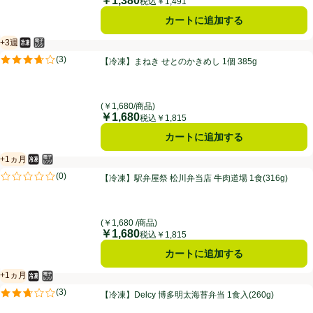
￥1,380
価格
税込￥1,491
カートに追加する
+3週
冷凍食品
電子レンジ使用可
賞味・消費期限保証：3週間
【冷凍】まねき せとのかきめし 1個 385g
(
3
)
【冷凍】まねき せとのかきめし 1個 385g
評価は3件のレビューで5点中3.7点。
(￥1,680/商品)
￥1,680
価格
税込￥1,815
カートに追加する
+1ヵ月
冷凍食品
電子レンジ使用可
賞味・消費期限保証：1ヵ月
【冷凍】駅弁屋祭 松川弁当店 牛肉道場 1食(316g)
(
0
)
【冷凍】駅弁屋祭 松川弁当店 牛肉道場 1食(316g)
評価は0件のレビューで5点中0.0点。
(￥1,680 /商品)
￥1,680
価格
税込￥1,815
カートに追加する
+1ヵ月
冷凍食品
電子レンジ使用可
賞味・消費期限保証：1ヵ月
【冷凍】Delcy 博多明太海苔弁当 1食入(260g)
(
3
)
【冷凍】Delcy 博多明太海苔弁当 1食入(260g)
評価は3件のレビューで5点中2.7点。