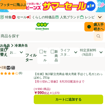
コンテンツに飛ぶ
検索に飛ぶ
フッターに飛ぶ
特集
セール
くらしの特価品
人気ブランド
レシピ
上
Green Beans
お客さ
購入手
￥0
はじめてのお買い物ガイド
イオンカードでおトク
配送日時
続きへ
(新しいウィンドウで開く)
(新しいウィンドウで開く)
サポート・ヘルプ・お問い合わせ
ご意見ボックス
商品
(新しいウィンドウで開く)
(新しいウィンドウで開く)
お弁当
冷凍弁当
メインメニュ―ボタン
並び
開いて並び替えオプションのリストを見る
ライフ
特定原材料
セ
新
おす
替え
スタイ
（9品目）
フィル
ー
商
すめ
ル
ター
ル
品
順
+2週
【セール】
冷凍食品
電子レンジ使用可
賞味・消費期限保証：2週間
商品リスト
【冷凍】旭川駅立売商会 噴火湾産 手ほぐし毛ガニわっぱめし 251g
(
6
)
【冷凍】旭川駅立売商会 噴火湾産 手ほぐし毛ガニわっ
評価は6件のレビューで5点中4.3点。
ぱめし 251g
【売り切れご容赦】 8月20日配送分まで
お買い得品名：【売り切れご容赦】 8月20日配送分ま
(￥990 /商品)
￥990
価格
税込￥1,070
カートに追加する