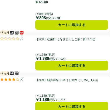
個 (294g)
(￥898 /商品)
￥898
価格
税込￥970
カートに追加する
+2ヵ月
冷凍食品
電子レンジ使用可
新商品
賞味・消費期限保証：2ヵ月
【冷凍】松栄軒 うなぎまぶしご飯 1食 (373g)
(
0
)
【冷凍】松栄軒 うなぎまぶしご飯 1食 (373g)
評価は0件のレビューで5点中0.0点。
(￥1,780 /商品)
￥1,780
価格
税込￥1,923
カートに追加する
+2ヵ月
冷凍食品
電子レンジ使用可
賞味・消費期限保証：2ヵ月
【冷凍】駅弁屋祭 日本ばし大増 とりめし 1人前
(
2
)
【冷凍】駅弁屋祭 日本ばし大増 とりめし 1人前
評価は2件のレビューで5点中4.0点。
(￥1,180 /商品)
￥1,180
価格
税込￥1,275
カートに追加する