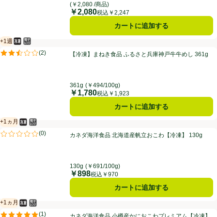
(￥2,080 /商品)
￥2,080
価格
税込￥2,247
カートに追加する
+1週
冷凍食品
電子レンジ使用可
賞味・消費期限保証：１週間
【冷凍】まねき食品 ふるさと兵庫神戸牛牛めし 361g
(
2
)
【冷凍】まねき食品 ふるさと兵庫神戸牛牛めし 361g
評価は2件のレビューで5点中2.5点。
361g
(￥494/100g)
￥1,780
価格
税込￥1,923
カートに追加する
+1ヵ月
冷凍食品
電子レンジ使用可
賞味・消費期限保証：1ヵ月
カネダ海洋食品 北海道産帆立おこわ【冷凍】 130g
(
0
)
カネダ海洋食品 北海道産帆立おこわ【冷凍】 130g
評価は0件のレビューで5点中0.0点。
130g
(￥691/100g)
￥898
価格
税込￥970
カートに追加する
+1ヵ月
冷凍食品
電子レンジ使用可
賞味・消費期限保証：1ヵ月
カネダ海洋食品 小樽産かにおこわプレミアム【冷凍】 120g
(
1
)
カネダ海洋食品 小樽産かにおこわプレミアム【冷凍】