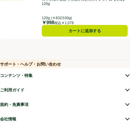
評価は1件のレビューで5点中5.0点。
120g
120g
(￥832/100g)
￥998
価格
税込￥1,078
カートに追加する
サポート・ヘルプ・お問い合わせ
(新しいウィンドウで開く)
(新しいウィンドウで開く)
コンテンツ・特集
ご利用ガイド
規約・免責事項
会社情報