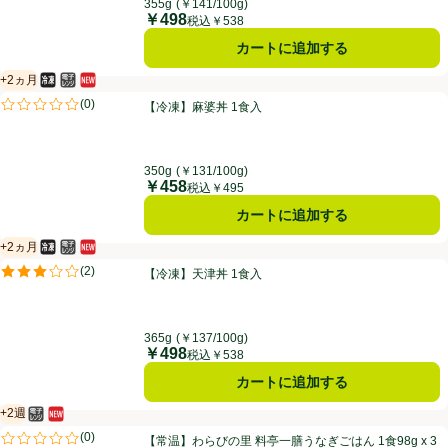
355g
(￥141/100g)
￥498
価格
税込￥538
カートに追加する
+2ヵ月
冷凍食品
電子レンジ使用可
新商品
賞味・消費期限保証：2ヵ月
【冷凍】麻婆丼 1食入
(
0
)
【冷凍】麻婆丼 1食入
評価は0件のレビューで5点中0.0点。
350g
(￥131/100g)
￥458
価格
税込￥495
カートに追加する
+2ヵ月
冷凍食品
電子レンジ使用可
新商品
賞味・消費期限保証：2ヵ月
【冷凍】天津丼 1食入
(
2
)
【冷凍】天津丼 1食入
評価は2件のレビューで5点中3.0点。
365g
(￥137/100g)
￥498
価格
税込￥538
カートに追加する
+2週
電子レンジ使用可
新商品
賞味・消費期限保証：2週間
【常温】わらびの里 料亭一膳うなぎごはん 1食98g x 3個 (294g)
(
0
)
【常温】わらびの里 料亭一膳うなぎごはん 1食98g x 3
評価は0件のレビューで5点中0.0点。