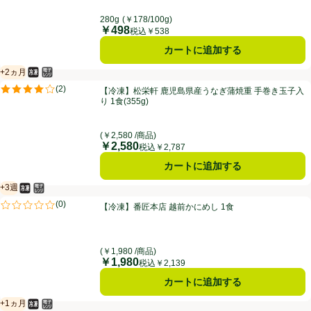
280g
(￥178/100g)
￥498
価格
税込￥538
カートに追加する
+2ヵ月
冷凍食品
電子レンジ使用可
賞味・消費期限保証：2ヵ月
【冷凍】松栄軒 鹿児島県産うなぎ蒲焼重 手巻き玉子入り 1食(355g)
(
2
)
【冷凍】松栄軒 鹿児島県産うなぎ蒲焼重 手巻き玉子入
評価は2件のレビューで5点中4.0点。
り 1食(355g)
(￥2,580 /商品)
￥2,580
価格
税込￥2,787
カートに追加する
+3週
冷凍食品
電子レンジ使用可
賞味・消費期限保証：3週間
【冷凍】番匠本店 越前かにめし 1食
(
0
)
【冷凍】番匠本店 越前かにめし 1食
評価は0件のレビューで5点中0.0点。
(￥1,980 /商品)
￥1,980
価格
税込￥2,139
カートに追加する
+1ヵ月
冷凍食品
電子レンジ使用可
賞味・消費期限保証：1ヵ月