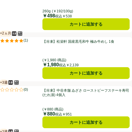
260g
(￥192/100g)
￥498
価格
税込￥538
カートに追加する
+2ヵ月
冷凍食品
電子レンジ使用可
賞味・消費期限保証：2ヵ月
【冷凍】松栄軒 国産黒毛和牛 極み牛めし 1食
(
1
)
【冷凍】松栄軒 国産黒毛和牛 極み牛めし 1食
評価は1件のレビューで5点中5.0点。
(￥1,980 /商品)
￥1,980
価格
税込￥2,139
カートに追加する
+3週
冷凍食品
電子レンジ使用可
賞味・消費期限保証：3週間
【冷凍】中谷本舗 ゐざさ ローストビーフステーキ寿司(たれ漬) 4個入
(
0
)
【冷凍】中谷本舗 ゐざさ ローストビーフステーキ寿司
評価は0件のレビューで5点中0.0点。
(たれ漬) 4個入
(￥880 /商品)
￥880
価格
税込￥951
カートに追加する
+2週