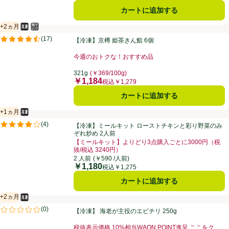
カートに追加する
+2ヵ月
冷凍食品
電子レンジ使用可
賞味・消費期限保証：2ヵ月
【冷凍】京樽 姫茶きん鮨 6個
(
17
)
【冷凍】京樽 姫茶きん鮨 6個
評価は17件のレビューで5点中4.5点。
今週のおトクな！おすすめ品
お買い得品名：今週のおトクな！おすすめ品、、クリッ
321g
(￥369/100g)
￥1,184
価格
税込￥1,279
カートに追加する
+1ヵ月
冷凍食品
賞味・消費期限保証：1ヵ月
【冷凍】ミールキット ローストチキンと彩り野菜のみぞれ炒め 2人前
(
4
)
【冷凍】ミールキット ローストチキンと彩り野菜のみ
評価は4件のレビューで5点中3.8点。
ぞれ炒め 2人前
【ミールキット】よりどり3点購入ごとに3000円（税
抜/税込 3240円）
お買い得品名：【ミールキット】よりどり3点購入ごとに3
2 人前
(￥590 /人前)
￥1,180
価格
税込￥1,275
カートに追加する
+2ヵ月
冷凍食品
賞味・消費期限保証：2ヵ月
【冷凍】 海老が主役のエビチリ 250g
(
0
)
【冷凍】 海老が主役のエビチリ 250g
評価は0件のレビューで5点中0.0点。
税抜表示価格 10%相当WAON POINT進呈 ここをク