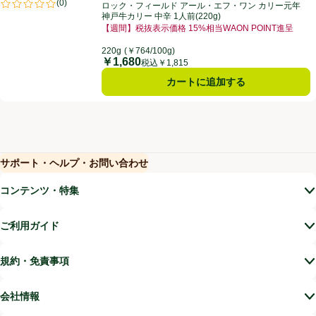
ロック・フィールド アール・エフ・ワン カリー元年 神戸牛カリー 中辛 1
(
0
)
ロック・フィールド アール・エフ・ワン カリー元年
評価は0件のレビューで5点中0.0点。
神戸牛カリー 中辛 1人前(220g)
【週間】税抜表示価格 15%相当WAON POINT進呈
お買い得品名：【週間】税抜表示価格 15%相当WAON
220g
(￥764/100g)
￥1,680
価格
税込￥1,815
カートに追加する
サポート・ヘルプ・お問い合わせ
(新しいウィンドウで開く)
(新しいウィンドウで開く)
コンテンツ・特集
ご利用ガイド
規約・免責事項
会社情報