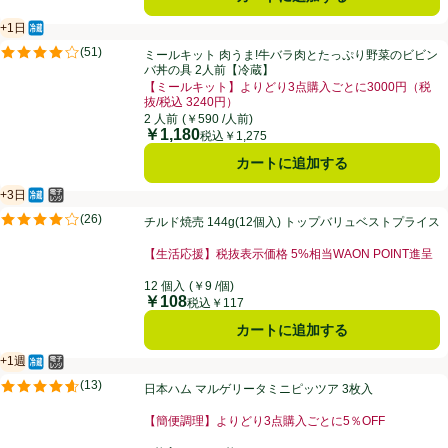
+1日
冷蔵食品
賞味・消費期限保証：1日
ミールキット 肉うま!牛バラ肉とたっぷり野菜のビビンバ丼の具 2人前
(
51
)
ミールキット 肉うま!牛バラ肉とたっぷり野菜のビビン
評価は51件のレビューで5点中4.0点。
バ丼の具 2人前【冷蔵】
【ミールキット】よりどり3点購入ごとに3000円（税
抜/税込 3240円）
お買い得品名：【ミールキット】よりどり3点購入ごとに3
2 人前
(￥590 /人前)
￥1,180
価格
税込￥1,275
カートに追加する
+3日
冷蔵食品
電子レンジ使用可
賞味・消費期限保証：3日
チルド焼売 144g(12個入) トップバリュベストプライス
(
26
)
チルド焼売 144g(12個入) トップバリュベストプライス
評価は26件のレビューで5点中4.1点。
【生活応援】税抜表示価格 5%相当WAON POINT進呈
お買い得品名：【生活応援】税抜表示価格 5%相当WAO
12 個入
(￥9 /個)
￥108
価格
税込￥117
カートに追加する
+1週
冷蔵食品
電子レンジ使用可
賞味・消費期限保証：１週間
日本ハム マルゲリータミニピッツア 3枚入
(
13
)
日本ハム マルゲリータミニピッツア 3枚入
評価は13件のレビューで5点中4.6点。
【簡便調理】よりどり3点購入ごとに5％OFF
お買い得品名：【簡便調理】よりどり3点購入ごとに5％