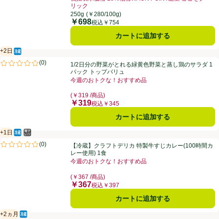
リック
お買い得品名：税抜表示価格 10%相当WAON POI
250g
(￥280/100g)
￥698
価格
税込￥754
カートに追加する
+2日
冷蔵食品
賞味・消費期限保証：2日
1/2日分の野菜がとれる緑黄色野菜と蒸し鶏のサラダ 1パック トップバ
(
0
)
1/2日分の野菜がとれる緑黄色野菜と蒸し鶏のサラダ 1
評価は0件のレビューで5点中0.0点。
パック トップバリュ
今週のおトクな！おすすめ品
お買い得品名：今週のおトクな！おすすめ品、、クリッ
(￥319 /商品)
￥319
価格
税込￥345
カートに追加する
+1日
冷蔵食品
電子レンジ使用可
賞味・消費期限保証：1日
【冷蔵】クラフトデリカ 特製牛すじカレー(100時間カレー使用) 1食
(
0
)
【冷蔵】クラフトデリカ 特製牛すじカレー(100時間カ
評価は0件のレビューで5点中0.0点。
レー使用) 1食
今週のおトクな！おすすめ品
お買い得品名：今週のおトクな！おすすめ品、、クリッ
(￥367 /商品)
￥367
価格
税込￥397
カートに追加する
+2ヵ月
冷蔵食品
賞味・消費期限保証：2ヵ月