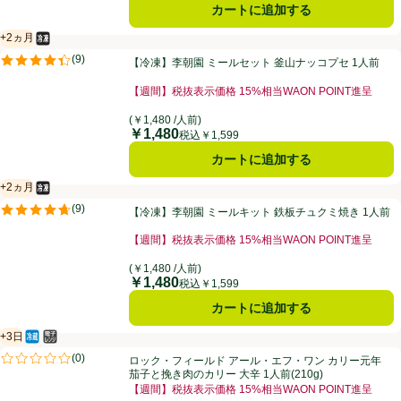
カートに追加する
+2ヵ月
冷凍食品
賞味・消費期限保証：2ヵ月
【冷凍】李朝園 ミールセット 釜山ナッコプセ 1人前
(
9
)
【冷凍】李朝園 ミールセット 釜山ナッコプセ 1人前
評価は9件のレビューで5点中4.4点。
【週間】税抜表示価格 15%相当WAON POINT進呈
お買い得品名：【週間】税抜表示価格 15%相当WAON
(￥1,480 /人前)
￥1,480
価格
税込￥1,599
カートに追加する
+2ヵ月
冷凍食品
賞味・消費期限保証：2ヵ月
【冷凍】李朝園 ミールキット 鉄板チュクミ焼き 1人前
(
9
)
【冷凍】李朝園 ミールキット 鉄板チュクミ焼き 1人前
評価は9件のレビューで5点中4.7点。
【週間】税抜表示価格 15%相当WAON POINT進呈
お買い得品名：【週間】税抜表示価格 15%相当WAON
(￥1,480 /人前)
￥1,480
価格
税込￥1,599
カートに追加する
+3日
冷蔵食品
電子レンジ使用可
賞味・消費期限保証：3日
ロック・フィールド アール・エフ・ワン カリー元年 茄子と挽き肉のカリー 
(
0
)
ロック・フィールド アール・エフ・ワン カリー元年
評価は0件のレビューで5点中0.0点。
茄子と挽き肉のカリー 大辛 1人前(210g)
【週間】税抜表示価格 15%相当WAON POINT進呈