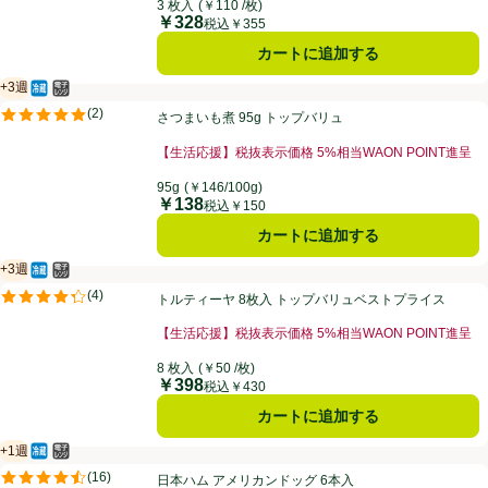
3 枚入
(￥110 /枚)
￥328
価格
税込￥355
カートに追加する
+3週
冷蔵食品
電子レンジ使用可
賞味・消費期限保証：3週間
さつまいも煮 95g トップバリュ
(
2
)
さつまいも煮 95g トップバリュ
評価は2件のレビューで5点中5.0点。
【生活応援】税抜表示価格 5%相当WAON POINT進呈
お買い得品名：【生活応援】税抜表示価格 5%相当WAO
95g
(￥146/100g)
￥138
価格
税込￥150
カートに追加する
+3週
冷蔵食品
電子レンジ使用可
賞味・消費期限保証：3週間
トルティーヤ 8枚入 トップバリュベストプライス
(
4
)
トルティーヤ 8枚入 トップバリュベストプライス
評価は4件のレビューで5点中4.3点。
【生活応援】税抜表示価格 5%相当WAON POINT進呈
お買い得品名：【生活応援】税抜表示価格 5%相当WAO
8 枚入
(￥50 /枚)
￥398
価格
税込￥430
カートに追加する
+1週
冷蔵食品
電子レンジ使用可
賞味・消費期限保証：１週間
日本ハム アメリカンドッグ 6本入
(
16
)
日本ハム アメリカンドッグ 6本入
評価は16件のレビューで5点中4.5点。