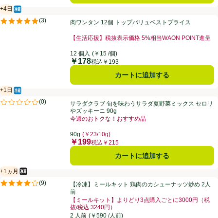
+4日
冷蔵食品
賞味・消費期限保証：4日
肉ワンタン 12個 トップバリュベストプライス
(
3
)
肉ワンタン 12個 トップバリュベストプライス
評価は3件のレビューで5点中5.0点。
【生活応援】税抜表示価格 5%相当WAON POINT進呈
お買い得品名：【生活応援】税抜表示価格 5%相当WAO
12 個入
(￥15 /個)
￥178
価格
税込￥193
カートに追加する
+1日
冷蔵食品
賞味・消費期限保証：1日
サラダクラブ 旬を味わうサラダ夏野菜ミックス セロリやズッキーニ 90
(
0
)
サラダクラブ 旬を味わうサラダ夏野菜ミックス セロリ
評価は0件のレビューで5点中0.0点。
やズッキーニ 90g
今週のおトクな！おすすめ品
お買い得品名：今週のおトクな！おすすめ品、、クリッ
90g
(￥23/10g)
￥199
価格
税込￥215
カートに追加する
+1ヵ月
冷凍食品
賞味・消費期限保証：1ヵ月
【冷凍】ミールキット 鶏肉のカシューナッツ炒め 2人前
(
9
)
【冷凍】ミールキット 鶏肉のカシューナッツ炒め 2人
評価は9件のレビューで5点中4.2点。
前
【ミールキット】よりどり3点購入ごとに3000円（税
抜/税込 3240円）
お買い得品名：【ミールキット】よりどり3点購入ごとに3
2 人前
(￥590 /人前)