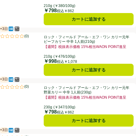
お買い得品名：【週間】税抜表示価格 15%相当WAON
210g
(￥380/100g)
￥798
価格
税込￥862
カートに追加する
+3日
冷蔵食品
電子レンジ使用可
賞味・消費期限保証：3日
ロック・フィールド アール・エフ・ワン カリー元年 ビーフカリー 中辛 1
(
0
)
ロック・フィールド アール・エフ・ワン カリー元年
評価は0件のレビューで5点中0.0点。
ビーフカリー 中辛 1人前(210g)
【週間】税抜表示価格 15%相当WAON POINT進呈
お買い得品名：【週間】税抜表示価格 15%相当WAON
210g
(￥476/100g)
￥998
価格
税込￥1,078
カートに追加する
+3日
冷蔵食品
電子レンジ使用可
賞味・消費期限保証：3日
ロック・フィールド アール・エフ・ワン カリー元年 野菜カリー 中辛 1人前
(
0
)
ロック・フィールド アール・エフ・ワン カリー元年
評価は0件のレビューで5点中0.0点。
野菜カリー 中辛 1人前(230g)
【週間】税抜表示価格 15%相当WAON POINT進呈
お買い得品名：【週間】税抜表示価格 15%相当WAON
230g
(￥347/100g)
￥798
価格
税込￥862
カートに追加する
+3日
冷蔵食品
電子レンジ使用可
賞味・消費期限保証：3日