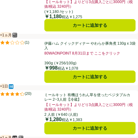
【ミールキット】よりどり3点購入ごとに3000円（税
抜/税込 3240円）
お買い得品名：【ミールキット】よりどり3点購入ごとに3
(￥1,180 /セット)
￥1,180
価格
税込￥1,275
カートに追加する
+1ヵ月
電子レンジ使用可
賞味・消費期限保証：1ヵ月
伊藤ハム クイックディナー やわらか豚角煮 130g x 3袋入
(
1
)
伊藤ハム クイックディナー やわらか豚角煮 130g x 3袋
評価は1件のレビューで5点中2.0点。
入
80WAONPOINT 8月31日まで ここをクリック
お買い得品名：80WAONPOINT 8月31日まで こ
390g
(￥256/100g)
￥998
価格
税込￥1,078
カートに追加する
+1日
冷蔵食品
賞味・消費期限保証：1日
ミールキット 有機ほうれん草を使ったベジタブルカレー 2~3人前【冷
(
20
)
ミールキット 有機ほうれん草を使ったベジタブルカ
評価は20件のレビューで5点中4.3点。
レー 2~3人前【冷蔵】
【ミールキット】よりどり3点購入ごとに3000円（税
抜/税込 3240円）
お買い得品名：【ミールキット】よりどり3点購入ごとに3
2 人前
(￥640 /人前)
￥1,280
価格
税込￥1,383
カートに追加する
+1ヵ月