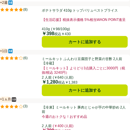
+2週
冷蔵食品
賞味・消費期限保証：2週間
ポテトサラダ 410g トップバリュベストプライス
(
8
)
ポテトサラダ 410g トップバリュベストプライス
評価は8件のレビューで5点中4.8点。
【生活応援】税抜表示価格 5%相当WAON POINT進呈
お買い得品名：【生活応援】税抜表示価格 5%相当WAO
410g
(￥98/100g)
￥398
価格
税込￥430
カートに追加する
+1日
冷蔵食品
賞味・消費期限保証：1日
ミールキット ふんわり豆腐団子と野菜の甘酢 2人前【冷蔵】
(
6
)
ミールキット ふんわり豆腐団子と野菜の甘酢 2人前
評価は6件のレビューで5点中4.2点。
【冷蔵】
【ミールキット】よりどり3点購入ごとに3000円（税
抜/税込 3240円）
お買い得品名：【ミールキット】よりどり3点購入ごとに3
2 人前
(￥640 /人前)
￥1,280
価格
税込￥1,383
カートに追加する
+1ヵ月
冷凍食品
賞味・消費期限保証：1ヵ月
【冷凍】ミールキット 豚肉とじゃが芋の中華炒め 2人前
(
3
)
【冷凍】ミールキット 豚肉とじゃが芋の中華炒め 2人
評価は3件のレビューで5点中4.0点。
前
今週のおトクな！おすすめ品
お買い得品名：今週のおトクな！おすすめ品、、クリッ
2 人前
(￥400 /人前)