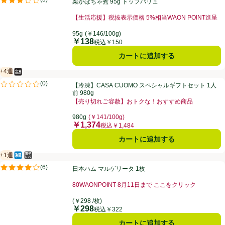
栗かぼちゃ煮 95g トップバリュ
評価は5件のレビューで5点中3.2点。
【生活応援】税抜表示価格 5%相当WAON POINT進呈
お買い得品名：【生活応援】税抜表示価格 5%相当WAO
95g
(￥146/100g)
￥138
価格
税込￥150
カートに追加する
+4週
冷凍食品
賞味・消費期限保証：4週間
【冷凍】CASA CUOMO スペシャルギフトセット 1人前 980g
(
0
)
【冷凍】CASA CUOMO スペシャルギフトセット 1人
評価は0件のレビューで5点中0.0点。
前 980g
【売り切れご容赦】おトクな！おすすめ商品
お買い得品名：【売り切れご容赦】おトクな！おすすめ
980g
(￥141/100g)
￥1,374
価格
税込￥1,484
カートに追加する
+1週
冷蔵食品
電子レンジ使用可
賞味・消費期限保証：１週間
日本ハム マルゲリータ 1枚
(
6
)
日本ハム マルゲリータ 1枚
評価は6件のレビューで5点中4.0点。
80WAONPOINT 8月11日まで ここをクリック
お買い得品名：80WAONPOINT 8月11日まで こ
(￥298 /枚)
￥298
価格
税込￥322
カートに追加する