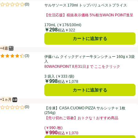
サルサソース 170ml トップバリュベストプライス
(
0
)
サルサソース 170ml トップバリュベストプライス
評価は0件のレビューで5点中0.0点。
【生活応援】税抜表示価格 5%相当WAON POINT進呈
お買い得品名：【生活応援】税抜表示価格 5%相当WAO
170mL
(￥176/100ml)
￥298
価格
税込￥322
カートに追加する
+4週
電子レンジ使用可
賞味・消費期限保証：4週間
伊藤ハム クイックディナー牛タンシチュー 160g x 3袋入
(
3
)
伊藤ハム クイックディナー牛タンシチュー 160g x 3袋
評価は3件のレビューで5点中4.3点。
入
80WAONPOINT 8月31日まで ここをクリック
お買い得品名：80WAONPOINT 8月31日まで こ
3 袋入
(￥333 /袋)
￥998
価格
税込￥1,078
カートに追加する
+1ヵ月
冷凍食品
賞味・消費期限保証：1ヵ月
【冷凍】CASA CUOMO PIZZA サルシッチャ 1枚(254g)
(
0
)
【冷凍】CASA CUOMO PIZZA サルシッチャ 1枚
評価は0件のレビューで5点中0.0点。
(254g)
【売り切れご容赦】おトクな！おすすめ商品
お買い得品名：【売り切れご容赦】おトクな！おすすめ
(￥990 /枚)
￥990
価格
税込￥1,070