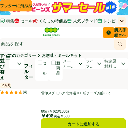
コンテンツに飛ぶ
検索に飛ぶ
フッターに飛ぶ
特集
セール
くらしの特価品
人気ブランド
レシピ
上
Green Beans
お客さ
購入手
￥0
はじめてのお買い物ガイド
イオンカードでおトク
配送日時
続きへ
(新しいウィンドウで開く)
(新しいウィンドウで開く)
サポート・ヘルプ・お問い合わせ
ご意見ボックス
商品
(新しいウィンドウで開く)
(新しいウィンドウで開く)
すべてのカテゴリー
お惣菜・ミールキット
メインメニュ―ボタン
並
開いて並び替えオプションのリストを見る
メー
ライ
特定原
セ
新
お
フィ
び
カー・
フス
材料
ー
商
す
ル
ブラン
タイ
（9品
替
ル
品
す
ド
ル
目）
ター
え
め
順
+2ヵ月
【PR】
賞味・消費期限保証：2ヵ月
商品リスト
雪印メグミルク 北海道100 粉チーズ芳醇 80g
PR
(
4
)
雪印メグミルク 北海道100 粉チーズ芳醇 80g
PR
評価は4件のレビューで5点中4.5点。
80g
(￥623/100g)
￥498
価格
税込￥538
カートに追加する