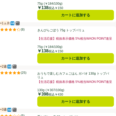
75g
(￥184/100g)
￥138
価格
税込￥150
カートに追加する
+1ヵ月
冷蔵食品
電子レンジ使用可
賞味・消費期限保証：1ヵ月
きんぴらごぼう 75g トップバリュ
(
8
)
きんぴらごぼう 75g トップバリュ
評価は8件のレビューで5点中4.3点。
【生活応援】税抜表示価格 5%相当WAON POINT進呈
お買い得品名：【生活応援】税抜表示価格 5%相当WAO
75g
(￥184/100g)
￥138
価格
税込￥150
カートに追加する
+2週
冷蔵食品
電子レンジ使用可
賞味・消費期限保証：2週間
おうちで楽しむカフェごはん ガパオ 130g トップバリュ
(
25
)
おうちで楽しむカフェごはん ガパオ 130g トップバ
評価は25件のレビューで5点中4.8点。
リュ
【生活応援】税抜表示価格 5%相当WAON POINT進呈
お買い得品名：【生活応援】税抜表示価格 5%相当WAO
130g
(￥307/100g)
￥398
価格
税込￥430
カートに追加する
+3週
冷蔵食品
電子レンジ使用可
賞味・消費期限保証：3週間
栗かぼちゃ煮 95g トップバリュ
(
5
)