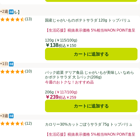
+2週
【セール】
冷蔵食品
賞味・消費期限保証：2週間
国産じゃがいものポテトサラダ 120g トップバリュ
(
13
)
国産じゃがいものポテトサラダ 120g トップバリュ
評価は13件のレビューで5点中4.5点。
【生活応援】税抜表示価格 5%相当WAON POINT進呈
お買い得品名：【生活応援】税抜表示価格 5%相当WAO
120g
(￥115/100g)
￥138
価格
税込￥150
カートに追加する
+1日
冷蔵食品
賞味・消費期限保証：1日
パック総菜 デリア食品 じゃがいもが美味しい なめらかポテトサラダ 大 1
(
10
)
パック総菜 デリア食品 じゃがいもが美味しい なめら
評価は10件のレビューで5点中4.6点。
かポテトサラダ 大 1パック(206g)
今週のおトクな！おすすめ品
お買い得品名：今週のおトクな！おすすめ品、、クリッ
206g
(￥117/100g)
￥239
価格
税込￥259
カートに追加する
+3週
冷蔵食品
賞味・消費期限保証：3週間
カロリー30%カットごぼうサラダ 75g トップバリュ
(
12
)
カロリー30%カットごぼうサラダ 75g トップバリュ
評価は12件のレビューで5点中4.5点。
【生活応援】税抜表示価格 5%相当WAON POINT進呈
お買い得品名：【生活応援】税抜表示価格 5%相当WAO