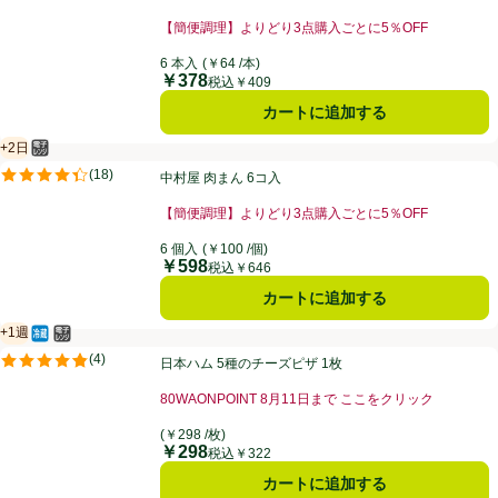
【簡便調理】よりどり3点購入ごとに5％OFF
お買い得品名：【簡便調理】よりどり3点購入ごとに5％
6 本入
(￥64 /本)
￥378
価格
税込￥409
カートに追加する
+2日
電子レンジ使用可
賞味・消費期限保証：2日
中村屋 肉まん 6コ入
(
18
)
中村屋 肉まん 6コ入
評価は18件のレビューで5点中4.4点。
【簡便調理】よりどり3点購入ごとに5％OFF
お買い得品名：【簡便調理】よりどり3点購入ごとに5％
6 個入
(￥100 /個)
￥598
価格
税込￥646
カートに追加する
+1週
冷蔵食品
電子レンジ使用可
賞味・消費期限保証：１週間
日本ハム 5種のチーズピザ 1枚
(
4
)
日本ハム 5種のチーズピザ 1枚
評価は4件のレビューで5点中4.8点。
80WAONPOINT 8月11日まで ここをクリック
お買い得品名：80WAONPOINT 8月11日まで こ
(￥298 /枚)
￥298
価格
税込￥322
カートに追加する