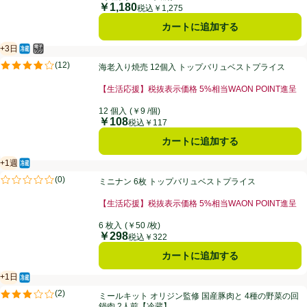
￥1,180
価格
税込￥1,275
カートに追加する
+3日
冷蔵食品
電子レンジ使用可
賞味・消費期限保証：3日
海老入り焼売 12個入 トップバリュベストプライス
(
12
)
海老入り焼売 12個入 トップバリュベストプライス
評価は12件のレビューで5点中3.8点。
【生活応援】税抜表示価格 5%相当WAON POINT進呈
お買い得品名：【生活応援】税抜表示価格 5%相当WAO
12 個入
(￥9 /個)
￥108
価格
税込￥117
カートに追加する
+1週
冷蔵食品
賞味・消費期限保証：１週間
ミニナン 6枚 トップバリュベストプライス
(
0
)
ミニナン 6枚 トップバリュベストプライス
評価は0件のレビューで5点中0.0点。
【生活応援】税抜表示価格 5%相当WAON POINT進呈
お買い得品名：【生活応援】税抜表示価格 5%相当WAO
6 枚入
(￥50 /枚)
￥298
価格
税込￥322
カートに追加する
+1日
冷蔵食品
賞味・消費期限保証：1日
ミールキット オリジン監修 国産豚肉と 4種の野菜の回鍋肉 2人前【冷
(
2
)
ミールキット オリジン監修 国産豚肉と 4種の野菜の回
評価は2件のレビューで5点中3.0点。
鍋肉 2人前【冷蔵】