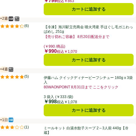
￥799
価格
税込￥863
カートに追加する
+2週
冷凍食品
電子レンジ使用可
賞味・消費期限保証：2週間
【冷凍】旭川駅立売商会 噴火湾産 手ほぐし毛ガニわっぱめし 251g
(
6
)
【冷凍】旭川駅立売商会 噴火湾産 手ほぐし毛ガニわっ
評価は6件のレビューで5点中4.3点。
ぱめし 251g
【売り切れご容赦】 8月20日配送分まで
お買い得品名：【売り切れご容赦】 8月20日配送分ま
(￥990 /商品)
￥990
価格
税込￥1,070
カートに追加する
+4週
電子レンジ使用可
賞味・消費期限保証：4週間
伊藤ハム クイックディナービーフシチュー 160g x 3袋入
(
5
)
伊藤ハム クイックディナービーフシチュー 160g x 3袋
評価は5件のレビューで5点中4.8点。
入
80WAONPOINT 8月31日まで ここをクリック
お買い得品名：80WAONPOINT 8月31日まで こ
3 袋入
(￥333 /袋)
￥998
価格
税込￥1,078
カートに追加する
+1日
冷蔵食品
賞味・消費期限保証：1日
ミールキット 白湯水餃子スープ 2～3人前 440g【冷蔵】
(
1
)
ミールキット 白湯水餃子スープ 2～3人前 440g【冷
評価は1件のレビューで5点中3.0点。
蔵】