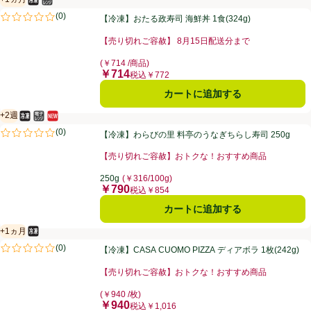
冷凍食品
電子レンジ使用可
賞味・消費期限保証：1ヵ月
【冷凍】おたる政寿司 海鮮丼 1食(324g)
(
0
)
【冷凍】おたる政寿司 海鮮丼 1食(324g)
評価は0件のレビューで5点中0.0点。
【売り切れご容赦】 8月15日配送分まで
お買い得品名：【売り切れご容赦】 8月15日配送分ま
(￥714 /商品)
￥714
価格
税込￥772
カートに追加する
+2週
冷凍食品
電子レンジ使用可
新商品
賞味・消費期限保証：2週間
【冷凍】わらびの里 料亭のうなぎちらし寿司 250g
(
0
)
【冷凍】わらびの里 料亭のうなぎちらし寿司 250g
評価は0件のレビューで5点中0.0点。
【売り切れご容赦】おトクな！おすすめ商品
お買い得品名：【売り切れご容赦】おトクな！おすすめ
250g
(￥316/100g)
￥790
価格
税込￥854
カートに追加する
+1ヵ月
冷凍食品
賞味・消費期限保証：1ヵ月
【冷凍】CASA CUOMO PIZZA ディアボラ 1枚(242g)
(
0
)
【冷凍】CASA CUOMO PIZZA ディアボラ 1枚(242g)
評価は0件のレビューで5点中0.0点。
【売り切れご容赦】おトクな！おすすめ商品
お買い得品名：【売り切れご容赦】おトクな！おすすめ
(￥940 /枚)
￥940
価格
税込￥1,016