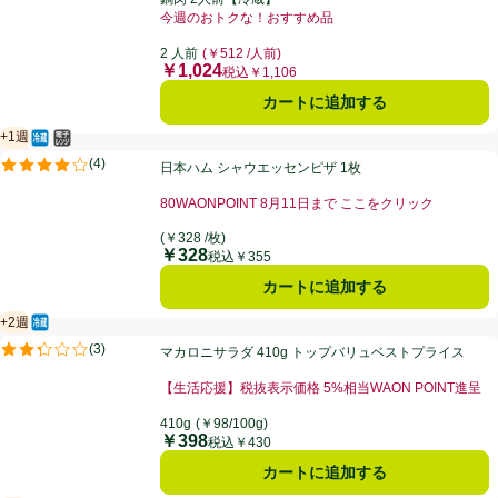
今週のおトクな！おすすめ品
お買い得品名：今週のおトクな！おすすめ品、、クリッ
2 人前
(￥512 /人前)
￥1,024
価格
税込￥1,106
カートに追加する
+1週
冷蔵食品
電子レンジ使用可
賞味・消費期限保証：１週間
日本ハム シャウエッセンピザ 1枚
(
4
)
日本ハム シャウエッセンピザ 1枚
評価は4件のレビューで5点中4.0点。
80WAONPOINT 8月11日まで ここをクリック
お買い得品名：80WAONPOINT 8月11日まで こ
(￥328 /枚)
￥328
価格
税込￥355
カートに追加する
+2週
冷蔵食品
賞味・消費期限保証：2週間
マカロニサラダ 410g トップバリュベストプライス
(
3
)
マカロニサラダ 410g トップバリュベストプライス
評価は3件のレビューで5点中2.3点。
【生活応援】税抜表示価格 5%相当WAON POINT進呈
お買い得品名：【生活応援】税抜表示価格 5%相当WAO
410g
(￥98/100g)
￥398
価格
税込￥430
カートに追加する