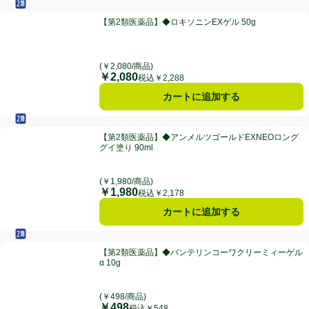
セルフメディケーション税制対象
第2類医薬品
【第2類医薬品】◆ロキソニンEXゲル 50g
【第2類医薬品】◆ロキソニンEXゲル 50g
(￥2,080/商品)
￥2,080
価格
税込￥2,288
カートに追加する
セルフメディケーション税制対象
第2類医薬品
【第2類医薬品】◆アンメルツゴールドEXNEOロンググイ塗り 90ml
【第2類医薬品】◆アンメルツゴールドEXNEOロング
グイ塗り 90ml
(￥1,980/商品)
￥1,980
価格
税込￥2,178
カートに追加する
セルフメディケーション税制対象
第2類医薬品
【第2類医薬品】◆バンテリンコーワクリーミィーゲルα 10g
【第2類医薬品】◆バンテリンコーワクリーミィーゲル
α 10g
(￥498/商品)
￥498
価格
税込￥548