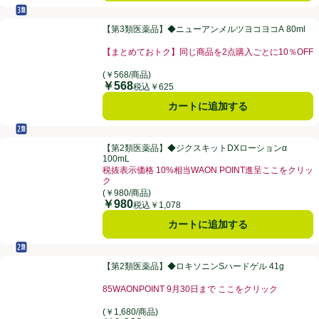
セルフメディケーション税制対象
第3類医薬品
【第3類医薬品】◆ニューアンメルツヨコヨコA 80ml
【第3類医薬品】◆ニューアンメルツヨコヨコA 80ml
【まとめておトク】同じ商品を2点購入ごとに10％OFF
お買い得品名：【まとめておトク】同じ商品を2点購入ご
(￥568/商品)
￥568
価格
税込￥625
カートに追加する
セルフメディケーション税制対象
第2類医薬品
【第2類医薬品】◆ジクスキットDXローションα 100mL
【第2類医薬品】◆ジクスキットDXローションα
100mL
税抜表示価格 10%相当WAON POINT進呈ここをクリッ
ク
お買い得品名：税抜表示価格 10%相当WAON POI
(￥980/商品)
￥980
価格
税込￥1,078
カートに追加する
セルフメディケーション税制対象
第2類医薬品
【第2類医薬品】◆ロキソニンSハードゲル 41g
【第2類医薬品】◆ロキソニンSハードゲル 41g
85WAONPOINT 9月30日まで ここをクリック
お買い得品名：85WAONPOINT 9月30日まで こ
(￥1,680/商品)