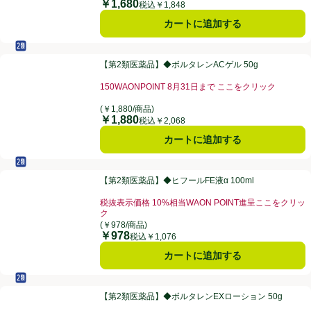
￥1,680
価格
税込￥1,848
カートに追加する
セルフメディケーション税制対象
第2類医薬品
【第2類医薬品】◆ボルタレンACゲル 50g
【第2類医薬品】◆ボルタレンACゲル 50g
150WAONPOINT 8月31日まで ここをクリック
お買い得品名：150WAONPOINT 8月31日まで 
(￥1,880/商品)
￥1,880
価格
税込￥2,068
カートに追加する
セルフメディケーション税制対象
第2類医薬品
【第2類医薬品】◆ヒフールFE液α 100ml
【第2類医薬品】◆ヒフールFE液α 100ml
税抜表示価格 10%相当WAON POINT進呈ここをクリッ
ク
お買い得品名：税抜表示価格 10%相当WAON POI
(￥978/商品)
￥978
価格
税込￥1,076
カートに追加する
セルフメディケーション税制対象
第2類医薬品
【第2類医薬品】◆ボルタレンEXローション 50g
【第2類医薬品】◆ボルタレンEXローション 50g