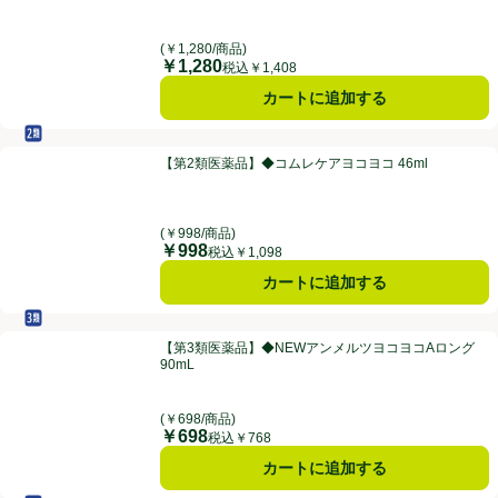
(￥1,280/商品)
￥1,280
価格
税込￥1,408
カートに追加する
セルフメディケーション税制対象
第2類医薬品
【第2類医薬品】◆コムレケアヨコヨコ 46ml
【第2類医薬品】◆コムレケアヨコヨコ 46ml
(￥998/商品)
￥998
価格
税込￥1,098
カートに追加する
セルフメディケーション税制対象
第3類医薬品
【第3類医薬品】◆NEWアンメルツヨコヨコAロング 90mL
【第3類医薬品】◆NEWアンメルツヨコヨコAロング
90mL
(￥698/商品)
￥698
価格
税込￥768
カートに追加する