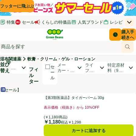
コンテンツに飛ぶ
検索に飛ぶ
フッターに飛ぶ
特集
セール
くらしの特価品
人気ブランド
レシピ
上
Green Beans
お客さ
購入手
￥0
はじめてのお買い物ガイド
イオンカードでおトク
配送日時
続きへ
(新しいウィンドウで開く)
(新しいウィンドウで開く)
サポート・ヘルプ・お問い合わせ
ご意見ボックス
商品
(新しいウィンドウで開く)
(新しいウィンドウで開く)
湿布関連薬
軟膏・クリーム・ゲル・ローション
メインメニュ―ボタン
並び
開いて並び替えオプションのリストを見る
メー
ライ
特定原材
セ
お
フィ
替え
カー・ブ
フス
料（9品
ー
す
ル
ランド
タイ
目）
ル
す
ター
ル
め
順
【セール】
第3類医薬品
商品リスト
【第3類医薬品】タイガーバーム 30g
【第3類医薬品】タイガーバーム 30g
表示価格（税抜き）から 10%OFF
お買い得品名：表示価格（税抜き）から 10%OFF、
(￥1,180/商品)
￥1,180
価格
税込￥1,298
カートに追加する