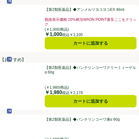
セルフメディケーション税制対象
第2類医薬品
【第2類医薬品】◆アンメルツヨコヨコEX 46ml
【第2類医薬品】◆アンメルツヨコヨコEX 46ml
税抜表示価格 10%相当WAON POINT進呈ここをクリッ
ク
お買い得品名：税抜表示価格 10%相当WAON POI
(￥1,000/商品)
￥1,000
価格
税込￥1,100
カートに追加する
【おすすめ】
セルフメディケーション税制対象
第2類医薬品
【第2類医薬品】◆バンテリンコーワクリーミィーゲルα 60g
【第2類医薬品】◆バンテリンコーワクリーミィーゲル
α 60g
(￥1,980/商品)
￥1,980
価格
税込￥2,178
カートに追加する
セルフメディケーション税制対象
第2類医薬品
【第2類医薬品】◆バンテリンコーワ液α 90g
【第2類医薬品】◆バンテリンコーワ液α 90g