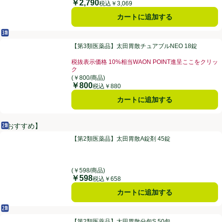
￥2,790
価格
税込￥3,069
カートに追加する
第3類医薬品
【第3類医薬品】太田胃散チュアブルNEO 18錠
【第3類医薬品】太田胃散チュアブルNEO 18錠
税抜表示価格 10%相当WAON POINT進呈ここをクリッ
ク
お買い得品名：税抜表示価格 10%相当WAON POI
(￥800/商品)
￥800
価格
税込￥880
カートに追加する
【おすすめ】
第2類医薬品
【第2類医薬品】太田胃散A錠剤 45錠
【第2類医薬品】太田胃散A錠剤 45錠
(￥598/商品)
￥598
価格
税込￥658
カートに追加する
第2類医薬品
【第2類医薬品】太田胃散分包S 50包
【第2類医薬品】太田胃散分包S 50包