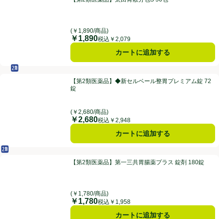
(￥1,890/商品)
￥1,890
価格
税込￥2,079
カートに追加する
セルフメディケーション税制対象
第2類医薬品
【第2類医薬品】◆新セルベール整胃プレミアム錠 72錠
【第2類医薬品】◆新セルベール整胃プレミアム錠 72
錠
(￥2,680/商品)
￥2,680
価格
税込￥2,948
カートに追加する
第2類医薬品
【第2類医薬品】第一三共胃腸薬プラス 錠剤 180錠
【第2類医薬品】第一三共胃腸薬プラス 錠剤 180錠
(￥1,780/商品)
￥1,780
価格
税込￥1,958
カートに追加する