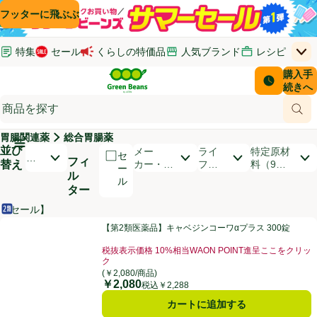
コンテンツに飛ぶ
検索に飛ぶ
フッターに飛ぶ
特集
セール
くらしの特価品
人気ブランド
レシピ
上
Green Beans
お客さ
購入手
￥0
はじめてのお買い物ガイド
イオンカードでおトク
配送日時
続きへ
(新しいウィンドウで開く)
(新しいウィンドウで開く)
サポート・ヘルプ・お問い合わせ
ご意見ボックス
商品
(新しいウィンドウで開く)
(新しいウィンドウで開く)
胃腸関連薬
総合胃腸薬
メインメニュ―ボタン
並び
開いて並び替えオプションのリストを見る
メー
ライ
特定原材
セ
お
フィ
替え
カー・ブ
フス
料（9品
ー
す
ル
ランド
タイ
目）
ル
す
ター
ル
め
順
【セール】
第2類医薬品
商品リスト
【第2類医薬品】キャベジンコーワαプラス 300錠
【第2類医薬品】キャベジンコーワαプラス 300錠
税抜表示価格 10%相当WAON POINT進呈ここをクリッ
ク
お買い得品名：税抜表示価格 10%相当WAON POI
(￥2,080/商品)
￥2,080
価格
税込￥2,288
カートに追加する