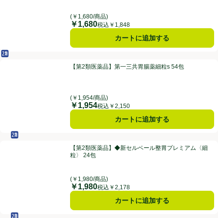
(￥1,680/商品)
￥1,680
価格
税込￥1,848
カートに追加する
第2類医薬品
【第2類医薬品】第一三共胃腸薬細粒s 54包
【第2類医薬品】第一三共胃腸薬細粒s 54包
(￥1,954/商品)
￥1,954
価格
税込￥2,150
カートに追加する
セルフメディケーション税制対象
第2類医薬品
【第2類医薬品】◆新セルベール整胃プレミアム〈細粒〉 24包
【第2類医薬品】◆新セルベール整胃プレミアム〈細
粒〉 24包
(￥1,980/商品)
￥1,980
価格
税込￥2,178
カートに追加する