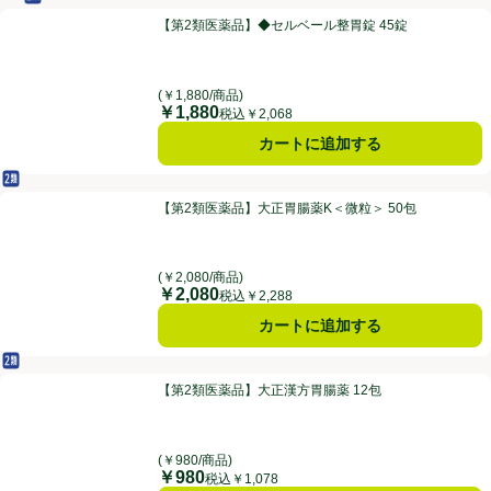
セルフメディケーション税制対象
第2類医薬品
【第2類医薬品】◆セルベール整胃錠 45錠
【第2類医薬品】◆セルベール整胃錠 45錠
(￥1,880/商品)
￥1,880
価格
税込￥2,068
カートに追加する
第2類医薬品
【第2類医薬品】大正胃腸薬K＜微粒＞ 50包
【第2類医薬品】大正胃腸薬K＜微粒＞ 50包
(￥2,080/商品)
￥2,080
価格
税込￥2,288
カートに追加する
第2類医薬品
【第2類医薬品】大正漢方胃腸薬 12包
【第2類医薬品】大正漢方胃腸薬 12包
(￥980/商品)
￥980
価格
税込￥1,078