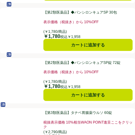
セルフメディケーション税制対象
第2類医薬品
【第2類医薬品】◆パンシロンキュアSP 30包
【第2類医薬品】◆パンシロンキュアSP 30包
表示価格（税抜き）から 10%OFF
お買い得品名：表示価格（税抜き）から 10%OFF、
(￥1,780/商品)
￥1,780
価格
税込￥1,958
カートに追加する
セルフメディケーション税制対象
第2類医薬品
【第2類医薬品】◆パンシロンキュアSP錠 72錠
【第2類医薬品】◆パンシロンキュアSP錠 72錠
表示価格（税抜き）から 10%OFF
お買い得品名：表示価格（税抜き）から 10%OFF、
(￥1,780/商品)
￥1,780
価格
税込￥1,958
カートに追加する
第3類医薬品
【第3類医薬品】タナベ胃腸薬ウルソ 60錠
【第3類医薬品】タナベ胃腸薬ウルソ 60錠
税抜表示価格 10%相当WAON POINT進呈ここをクリッ
ク
お買い得品名：税抜表示価格 10%相当WAON POI
(￥2,790/商品)