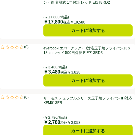
ン・鍋 着脱式 1年保証 レッド EIST8RD2
(￥17,800/商品)
￥17,800
価格
税込￥19,580
カートに追加する
evercook(エバークック) IH対応玉子焼フライパン13 x 18cm レッド 500
(
0
)
evercook(エバークック) IH対応玉子焼フライパン13 x
評価は0件のレビューで5点中0.0点。
18cm レッド 500日保証 EIFP13RD3
(￥3,480/商品)
￥3,480
価格
税込￥3,828
カートに追加する
サーモス デュラブルシリーズ玉子焼フライパン IH対応 KFM013ER
(
0
)
サーモス デュラブルシリーズ玉子焼フライパン IH対応
評価は0件のレビューで5点中0.0点。
KFM013ER
(￥2,780/商品)
￥2,780
価格
税込￥3,058
カートに追加する