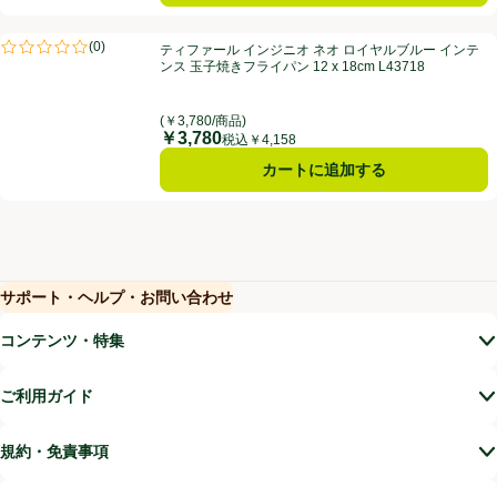
ティファール インジニオ ネオ ロイヤルブルー インテンス 玉子焼きフライパン 
(
0
)
ティファール インジニオ ネオ ロイヤルブルー インテ
評価は0件のレビューで5点中0.0点。
ンス 玉子焼きフライパン 12 x 18cm L43718
(￥3,780/商品)
￥3,780
価格
税込￥4,158
カートに追加する
サポート・ヘルプ・お問い合わせ
(新しいウィンドウで開く)
(新しいウィンドウで開く)
コンテンツ・特集
ご利用ガイド
規約・免責事項