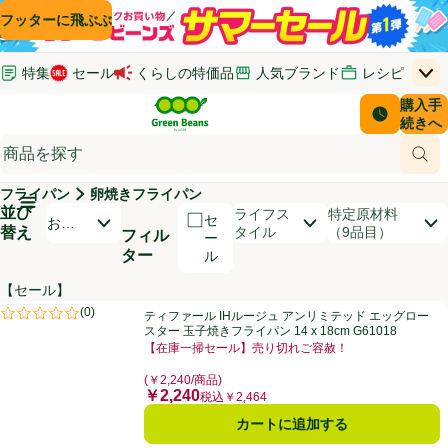
コンテンツに飛ぶ
検索に飛ぶ
フッターに飛ぶ
特集
セール
くらしの特価品
人気ブランド
レシピ
上
Green Beans
お客さ
購入手
￥0
はじめてのお買い物ガイド
イオンカードでおトク
配送日時
続きへ
(新しいウィンドウで開く)
(新しいウィンドウで開く)
サポート・ヘルプ・お問い合わせ
ご意見ボックス
商品
(新しいウィンドウで開く)
(新しいウィンドウで開く)
フライパン
卵焼きフライパン
メインメニュ―ボタン
並び
開いて並び替えオプションのリストを見る
ライフス
特定原材料
セ
おす
替え
タイル
（9品目）
フィル
ー
すめ
ター
ル
順
【セール】
商品リスト
ティファール IHルージュ アンリミテッド エッグロースター 玉子焼きフライパン
(
0
)
ティファール IHルージュ アンリミテッド エッグロー
評価は0件のレビューで5点中0.0点。
スター 玉子焼きフライパン 14 x 18cm G61018
【在庫一掃セール】売り切れご容赦！
お買い得品名：【在庫一掃セール】売り切れご容赦！、
(￥2,240/商品)
￥2,240
価格
税込￥2,464
カートに追加する