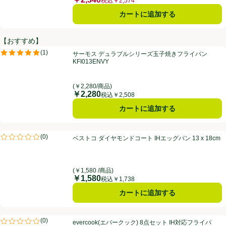
価格
税込￥2,574
カートに追加する
【おすすめ】
サーモス デュラブルシリーズ玉子焼きフライパン KFI013ENVY
(
1
)
サーモス デュラブルシリーズ玉子焼きフライパン
評価は1件のレビューで5点中5.0点。
KFI013ENVY
(￥2,280/商品)
￥2,280
価格
税込￥2,508
カートに追加する
ベストコ ダイヤモンドコート IHエッグパン 13 x 18cm
(
0
)
ベストコ ダイヤモンドコート IHエッグパン 13 x 18cm
評価は0件のレビューで5点中0.0点。
(￥1,580 /商品)
￥1,580
価格
税込￥1,738
カートに追加する
evercook(エバークック) 8点セット IH対応フライパン・鍋 着脱式 1年保証
(
0
)
evercook(エバークック) 8点セット IH対応フライパ
評価は0件のレビューで5点中0.0点。