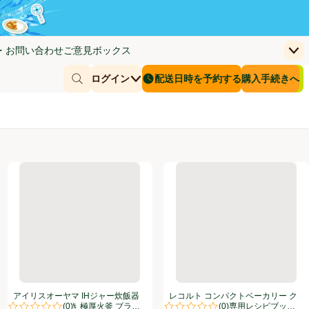
・お問い合わせ
ご意見ボックス
上
く)
(新しいウィンドウで開く)
お客さまのカー
ログイン
配送日時を予約する
購入手続きへ
￥0
商品を探す
配送日時を予約する
飯器 3合 米屋の旨み 50銘柄炊き 極厚火釜 ブラック RCPDA30B
アイリスオーヤマ IHジャー炊飯器 5.5合 50銘柄炊き 極厚火釜 ブラッ
レコルト コンパクトベーカリー 
アイリスオーヤマ IHジャー炊飯器
レコルト コンパクトベーカリー ク
(
0
)
(
0
)
5.5合 50銘柄炊き 極厚火釜 ブラッ
リームホワイト 専用レシピブック