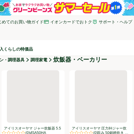
じめてのお買い物ガイド
イオンカードでおトク
サポート・ヘルプ
いウィンドウで開く)
(新しいウィンドウで開く)
(新しいウィンドウで開
入
くらしの特価品
炊飯器・ベーカリー
ン・調理器具
調理家電
合 銘柄炊き アッシュ RC-IL30-HA
アイリスオーヤマ ジャー炊飯器 5.5合 アッシュ RCMSA50HA
アイリスオーヤマ 圧力IHジャー炊
アイリスオーヤマ ジャー炊飯器 5.5
アイリスオーヤマ 圧力IHジャー炊
(
0
)
(
0
)
合 アッシュ RCMSA50HA
飯器 3合 米屋の旨み 50銘柄炊き 極