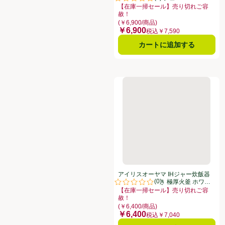
評価は0件のレビューで5点中0.0点
【在庫一掃セール】売り切れご容
赦！
お買い得品名：【在庫一掃セール】売
(￥6,900/商品)
￥6,900
価格
税込￥7,590
カートに追加する
アイリスオーヤマ IHジャー炊飯器 
アイリスオーヤマ IHジャー炊飯器
(
0
)
5.5合 50銘柄炊き 極厚火釜 ホワイ
評価は0件のレビューで5点中0.0点
ト RCISA50W
【在庫一掃セール】売り切れご容
赦！
お買い得品名：【在庫一掃セール】売
(￥6,400/商品)
￥6,400
価格
税込￥7,040