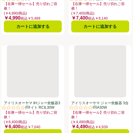
。
評価は0件のレビューで5点中0.0点。
評価は0件のレビューで5点中0.0
厚火釜 ブラック RCPDA30B
【在庫一掃セール】売り切れご容
【在庫一掃セール】売り切れご容
赦！
赦！
り切れご容赦！、、クリックしてこのオファーのある全商品リストを表示
お買い得品名：【在庫一掃セール】売り切れご容赦！、、クリックしてこのオフ
お買い得品名：【在庫一掃セール】売
(￥4,990/商品)
(￥7,400/商品)
￥4,990
￥7,400
価格
価格
税込￥5,489
税込￥8,140
カートに追加する
カートに追加する
5.5合 50銘柄炊き 極厚火釜 ホワイト RCISA50W
アイリスオーヤマ IHジャー炊飯器3合 銘柄炊き ホワイト RCIL30W
アイリスオーヤマ ジャー炊飯器 3
アイリスオーヤマ IHジャー炊飯器3
アイリスオーヤマ ジャー炊飯器 3合
(
0
)
(
0
)
合 銘柄炊き ホワイト RCIL30W
ホワイト RCMSA30W
。
評価は0件のレビューで5点中0.0点。
評価は0件のレビューで5点中0.0
【在庫一掃セール】売り切れご容
【在庫一掃セール】売り切れご容
赦！
赦！
り切れご容赦！、、クリックしてこのオファーのある全商品リストを表示
お買い得品名：【在庫一掃セール】売り切れご容赦！、、クリックしてこのオフ
お買い得品名：【在庫一掃セール】売
(￥6,400/商品)
(￥4,490/商品)
￥6,400
￥4,490
価格
価格
税込￥7,040
税込￥4,939