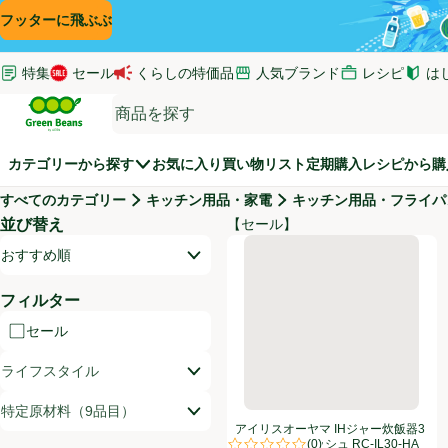
コンテンツに飛ぶ
検索に飛ぶ
フッターに飛ぶ
特集
セール
くらしの特価品
人気ブランド
レシピ
は
(新し
Green Beans
カテゴリーから探す
お気に入り
買い物リスト
定期購入
レシピから購
すべてのカテゴリー
キッチン用品・家電
キッチン用品・フライパ
並び替え
【セール】
商品リスト
アイリスオーヤマ IHジャー炊飯器3
開いて並び替えオプションのリストを見る
おすすめ順
フィルター
セール
ライフスタイル
特定原材料（9品目）
アイリスオーヤマ IHジャー炊飯器3
(
0
)
合 銘柄炊き アッシュ RC-IL30-HA