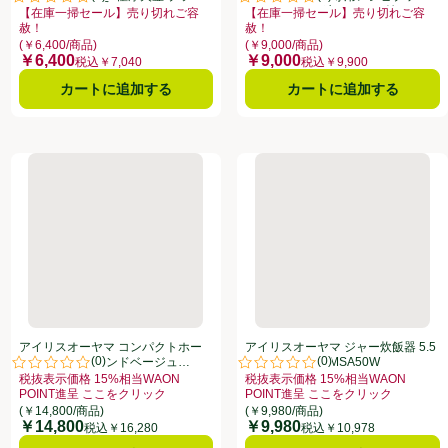
点。
評価は0件のレビューで5点中0.0点。
評価は0件のレビューで5点中0.0
ク RCISA50B
52レシピ掲載 計80ページ付 RBK1
【在庫一掃セール】売り切れご容
【在庫一掃セール】売り切れご容
W
赦！
赦！
ァーのある全商品リストを表示
り切れご容赦！、、クリックしてこのオファーのある全商品リストを表示
お買い得品名：【在庫一掃セール】売り切れご容赦！、、クリックしてこのオ
お買い得品名：【在庫一掃セール】
(￥6,400/商品)
(￥9,000/商品)
￥6,400
￥9,000
価格
価格
税込￥7,040
税込￥9,900
カートに追加する
カートに追加する
合 ホワイト RCMSA30W
アイリスオーヤマ コンパクトホームベーカリー サンドベージュ IBM
アイリスオーヤマ ジャー炊飯器 5
アイリスオーヤマ コンパクトホー
アイリスオーヤマ ジャー炊飯器 5.5
(
0
)
(
0
)
ムベーカリー サンドベージュ
合 ホワイト RCMSA50W
点。
評価は0件のレビューで5点中0.0点。
評価は0件のレビューで5点中0.0
IBMー010ーC
税抜表示価格 15%相当WAON
税抜表示価格 15%相当WAON
POINT進呈 ここをクリック
POINT進呈 ここをクリック
ァーのある全商品リストを表示
り切れご容赦！、、クリックしてこのオファーのある全商品リストを表示
お買い得品名：税抜表示価格 15%相当WAON POINT進呈 ここをクリック
お買い得品名：税抜表示価格 15%相
(￥14,800/商品)
(￥9,980/商品)
￥14,800
￥9,980
価格
価格
税込￥16,280
税込￥10,978