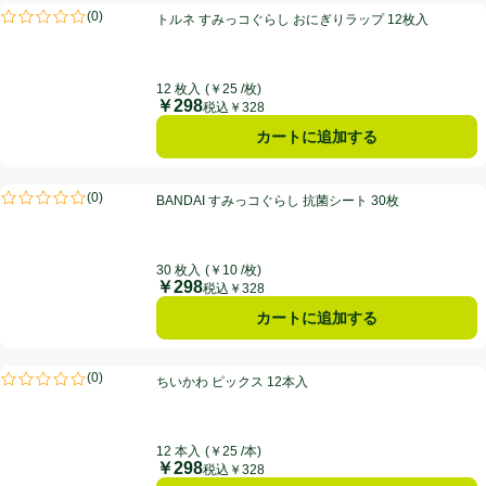
トルネ すみっコぐらし おにぎりラップ 12枚入
(
0
)
トルネ すみっコぐらし おにぎりラップ 12枚入
評価は0件のレビューで5点中0.0点。
12 枚入
(￥25 /枚)
￥298
価格
税込￥328
カートに追加する
BANDAI すみっコぐらし 抗菌シート 30枚
(
0
)
BANDAI すみっコぐらし 抗菌シート 30枚
評価は0件のレビューで5点中0.0点。
30 枚入
(￥10 /枚)
￥298
価格
税込￥328
カートに追加する
ちいかわ ピックス 12本入
(
0
)
ちいかわ ピックス 12本入
評価は0件のレビューで5点中0.0点。
12 本入
(￥25 /本)
￥298
価格
税込￥328