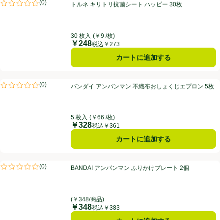
トルネ キリトリ抗菌シート ハッピー 30枚
(
0
)
トルネ キリトリ抗菌シート ハッピー 30枚
評価は0件のレビューで5点中0.0点。
30 枚入
(￥9 /枚)
￥248
価格
税込￥273
カートに追加する
バンダイ アンパンマン 不織布おしょくじエプロン 5枚
(
0
)
バンダイ アンパンマン 不織布おしょくじエプロン 5枚
評価は0件のレビューで5点中0.0点。
5 枚入
(￥66 /枚)
￥328
価格
税込￥361
カートに追加する
BANDAI アンパンマン ふりかけプレート 2個
(
0
)
BANDAI アンパンマン ふりかけプレート 2個
評価は0件のレビューで5点中0.0点。
(￥348/商品)
￥348
価格
税込￥383