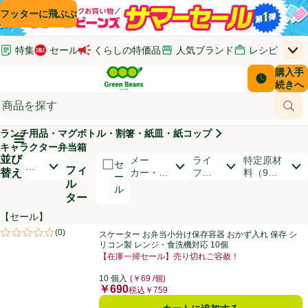
コンテンツに飛ぶ
検索に飛ぶ
フッターに飛ぶ
特集
セール
くらしの特価品
人気ブランド
レシピ
上
Green Beans
お客さ
購入手
￥0
はじめてのお買い物ガイド
イオンカードでおトク
配送日時
続きへ
(新しいウィンドウで開く)
(新しいウィンドウで開く)
サポート・ヘルプ・お問い合わせ
ご意見ボックス
商品
(新しいウィンドウで開く)
(新しいウィンドウで開く)
ランチ用品・マグボトル・割箸・紙皿・紙コップ
メインメニュ―ボタン
キャラクター弁当箱
並び
開いて並び替えオプションのリストを見る
メー
ライ
特定原材
セ
お
フィ
替え
カー・ブ
フス
料（9品
ー
す
ル
ランド
タイ
目）
ル
す
ター
ル
め
順
【セール】
商品リスト
スケーター お弁当小分け保存容器 おかず入れ 保存 シリコン製 レンジ・
(
0
)
スケーター お弁当小分け保存容器 おかず入れ 保存 シ
評価は0件のレビューで5点中0.0点。
リコン製 レンジ・食洗機対応 10個
【在庫一掃セール】売り切れご容赦！
お買い得品名：【在庫一掃セール】売り切れご容赦！、
10 個入
(￥69 /個)
￥690
価格
税込￥759