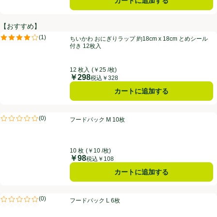
カートに追加する
【おすすめ】
ちいかわ おにぎりラップ 約18cm x 18cm とめシール付き 12枚入
(
1
)
ちいかわ おにぎりラップ 約18cm x 18cm とめシール
評価は1件のレビューで5点中4.0点。
付き 12枚入
12 枚入
(￥25 /枚)
￥298
価格
税込￥328
カートに追加する
フードパック M 10枚
(
0
)
フードパック M 10枚
評価は0件のレビューで5点中0.0点。
10 枚
(￥10 /枚)
￥98
価格
税込￥108
カートに追加する
フードパック L 6枚
(
0
)
フードパック L 6枚
評価は0件のレビューで5点中0.0点。