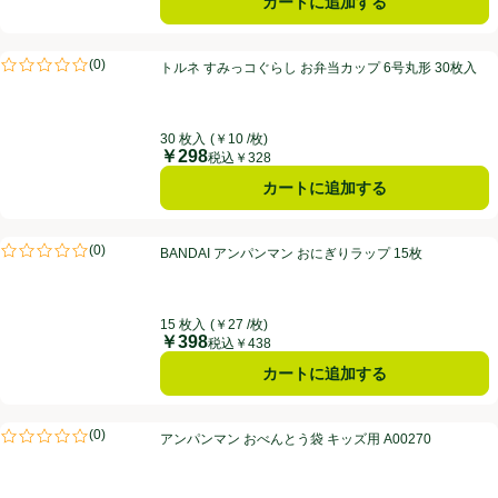
カートに追加する
トルネ すみっコぐらし お弁当カップ 6号丸形 30枚入
(
0
)
トルネ すみっコぐらし お弁当カップ 6号丸形 30枚入
評価は0件のレビューで5点中0.0点。
30 枚入
(￥10 /枚)
￥298
価格
税込￥328
カートに追加する
BANDAI アンパンマン おにぎりラップ 15枚
(
0
)
BANDAI アンパンマン おにぎりラップ 15枚
評価は0件のレビューで5点中0.0点。
15 枚入
(￥27 /枚)
￥398
価格
税込￥438
カートに追加する
アンパンマン おべんとう袋 キッズ用 A00270
(
0
)
アンパンマン おべんとう袋 キッズ用 A00270
評価は0件のレビューで5点中0.0点。