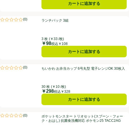
カートに追加する
ランチパック 3組
(
0
)
ランチパック 3組
評価は0件のレビューで5点中0.0点。
3 枚
(￥33 /枚)
￥98
価格
税込￥108
カートに追加する
ちいかわ お弁当カップ 6号丸型 電子レンジOK 30枚入
(
0
)
ちいかわ お弁当カップ 6号丸型 電子レンジOK 30枚入
評価は0件のレビューで5点中0.0点。
30 枚
(￥10 /枚)
￥298
価格
税込￥328
カートに追加する
ポケットモンスター トリオセット(スプーン・フォーク・おはし) 抗菌食洗機
(
0
)
ポケットモンスター トリオセット(スプーン・フォー
評価は0件のレビューで5点中0.0点。
ク・おはし) 抗菌食洗機対応 ポケモン25 TACC2AG