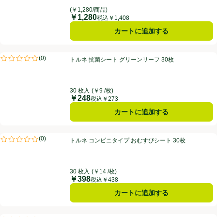
(￥1,280/商品)
￥1,280
価格
税込￥1,408
カートに追加する
トルネ 抗菌シート グリーンリーフ 30枚
(
0
)
トルネ 抗菌シート グリーンリーフ 30枚
評価は0件のレビューで5点中0.0点。
30 枚入
(￥9 /枚)
￥248
価格
税込￥273
カートに追加する
トルネ コンビニタイプ おむすびシート 30枚
(
0
)
トルネ コンビニタイプ おむすびシート 30枚
評価は0件のレビューで5点中0.0点。
30 枚入
(￥14 /枚)
￥398
価格
税込￥438
カートに追加する