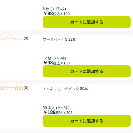
6 枚
(￥17 /枚)
￥98
価格
税込￥108
カートに追加する
フードパック S 12枚
(
0
)
フードパック S 12枚
評価は0件のレビューで5点中0.0点。
12 枚
(￥9 /枚)
￥98
価格
税込￥108
カートに追加する
トルネ にじいろピック 50本
(
0
)
トルネ にじいろピック 50本
評価は0件のレビューで5点中0.0点。
50 本入
(￥4 /本)
￥189
価格
税込￥208
カートに追加する