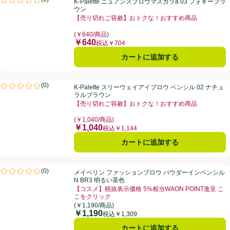
K-Palette ニュアンスブロウマスカラa 03 フォギーブラ
評価は0件のレビューで5点中0.0点。
ウン
【売り切れご容赦】おトクな！おすすめ商品
お買い得品名：【売り切れご容赦】おトクな！おすすめ
(￥640/商品)
￥640
価格
税込￥704
カートに追加する
K-Palette スリーウェイアイブロウ ペンシル 02 ナチュラルブラウン
(
0
)
K-Palette スリーウェイアイブロウ ペンシル 02 ナチュ
評価は0件のレビューで5点中0.0点。
ラルブラウン
【売り切れご容赦】おトクな！おすすめ商品
お買い得品名：【売り切れご容赦】おトクな！おすすめ
(￥1,040/商品)
￥1,040
価格
税込￥1,144
カートに追加する
メイベリン ファッションブロウ パウダーインペンシルN BR3 明るい茶
(
0
)
メイベリン ファッションブロウ パウダーインペンシル
評価は0件のレビューで5点中0.0点。
N BR3 明るい茶色
【コスメ】税抜表示価格 5%相当WAON POINT進呈 こ
こをクリック
お買い得品名：【コスメ】税抜表示価格 5%相当WAON
(￥1,190/商品)
￥1,190
価格
税込￥1,309
カートに追加する