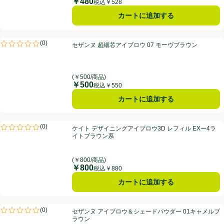
￥480
価格
税込￥528
カートに追加する
セザンヌ 超細芯アイブロウ 07 モーヴブラウン
(
0
)
セザンヌ 超細芯アイブロウ 07 モーヴブラウン
評価は0件のレビューで5点中0.0点。
(￥500/商品)
￥500
価格
税込￥550
カートに追加する
ケイト デザイニングアイブロウ3D レフィル EXー4ライトブラウン系
(
0
)
ケイト デザイニングアイブロウ3D レフィル EXー4ラ
評価は0件のレビューで5点中0.0点。
イトブラウン系
(￥800/商品)
￥800
価格
税込￥880
カートに追加する
セザンヌ アイブロウ＆シェードパウダー 01キャメルブラウン
(
0
)
セザンヌ アイブロウ＆シェードパウダー 01キャメルブ
評価は0件のレビューで5点中0.0点。
ラウン