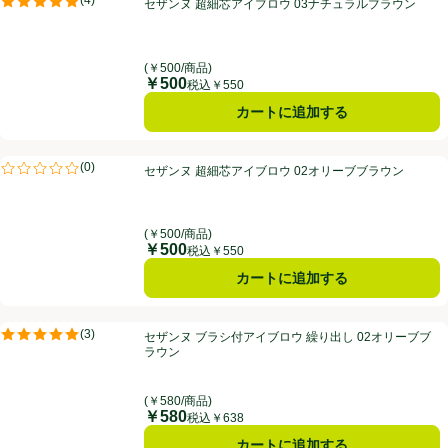
(
4
)
セザンヌ 超細芯アイブロウ 03ナチュラルブラウン
評価は4件のレビューで5点中5.0点。
(￥500/商品)
￥500
価格
税込￥550
カートに追加する
セザンヌ 超細芯アイブロウ 02オリーブブラウン
(
0
)
セザンヌ 超細芯アイブロウ 02オリーブブラウン
評価は0件のレビューで5点中0.0点。
(￥500/商品)
￥500
価格
税込￥550
カートに追加する
セザンヌ ブラシ付アイブロウ 繰り出し 02オリーブブラウン
(
3
)
セザンヌ ブラシ付アイブロウ 繰り出し 02オリーブブ
評価は3件のレビューで5点中5.0点。
ラウン
(￥580/商品)
￥580
価格
税込￥638
カートに追加する