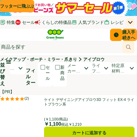
コンテンツに飛ぶ
検索に飛ぶ
フッターに飛ぶ
特集
セール
くらしの特価品
人気ブランド
レシピ
上
Green Beans
お客さ
購入手
￥0
はじめてのお買い物ガイド
イオンカードでおトク
配送日時
続きへ
(新しいウィンドウで開く)
(新しいウィンドウで開く)
サポート・ヘルプ・お問い合わせ
ご意見ボックス
商品
(新しいウィンドウで開く)
(新しいウィンドウで開く)
メイクアップ・ポーチ・ミラー・爪きり
アイブロウ
メインメニュ―ボタン
並
開いて並び替えオプションのリストを見る
メー
ライ
特定原
セ
新
お
フィ
び
カー・
フス
材料
ー
商
す
ル
ブラン
タイ
（9品
替
ル
品
す
ド
ル
目）
ター
え
め
順
【PR】
商品リスト
ケイト デザイニングアイブロウ3D フィット EX-4 ライトブラウン系
PR
(
2
)
ケイト デザイニングアイブロウ3D フィット EX-4 ライ
PR
評価は2件のレビューで5点中5.0点。
トブラウン系
(￥1,100/商品)
￥1,100
価格
税込￥1,210
カートに追加する