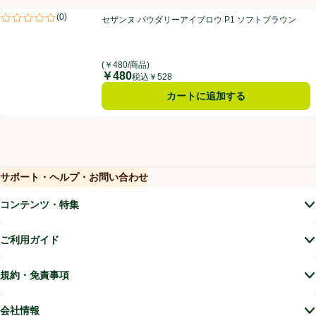
セザンヌ パウダリーアイブロウ P1 ソフトブラウン
(
0
)
セザンヌ パウダリーアイブロウ P1 ソフトブラウン
評価は0件のレビューで5点中0.0点。
(￥480/商品)
￥480
価格
税込￥528
カートに追加する
サポート・ヘルプ・お問い合わせ
(新しいウィンドウで開く)
(新しいウィンドウで開く)
コンテンツ・特集
ご利用ガイド
規約・免責事項
会社情報