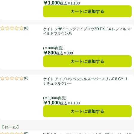
￥1,000
価格
税込￥1,100
カートに追加する
ケイト デザイニングアイブロウ3D EX−14 レフィル マイルドブラウン
PR
(
0
)
ケイト デザイニングアイブロウ3D EX−14 レフィル マ
PR
評価は0件のレビューで5点中0.0点。
イルドブラウン系
(￥800/商品)
￥800
価格
税込￥880
カートに追加する
ケイト アイブロウペンシルスーパースリム0.8 GY−1 ナチュラルグレー
PR
(
0
)
ケイト アイブロウペンシルスーパースリム0.8 GY−1
PR
評価は0件のレビューで5点中0.0点。
ナチュラルグレー
(￥1,000/商品)
￥1,000
価格
税込￥1,100
カートに追加する
【セール】
K-Palette ニュアンスブロウマスカラa 03 フォギーブラウン
(
0
)