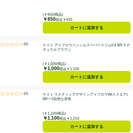
(￥850/商品)
￥850
価格
税込￥935
カートに追加する
ケイト アイブロウペンシルスーパースリム0.8 BR-3 ナチュラルブラウ
(
0
)
ケイト アイブロウペンシルスーパースリム0.8 BR-3 ナ
評価は0件のレビューで5点中0.0点。
チュラルブラウン
(￥1,000/商品)
￥1,000
価格
税込￥1,100
カートに追加する
ケイト ラスティングデザインアイブロウW(スクエア) BRー3自然な茶
(
0
)
ケイト ラスティングデザインアイブロウW(スクエア)
評価は0件のレビューで5点中0.0点。
BRー3自然な茶色
(￥1,100/商品)
￥1,100
価格
税込￥1,210
カートに追加する