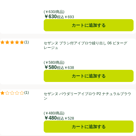
(￥630/商品)
￥630
価格
税込￥693
カートに追加する
セザンヌ ブラシ付アイブロウ繰り出し 06 ビターグレージュ
(
1
)
セザンヌ ブラシ付アイブロウ繰り出し 06 ビターグ
評価は1件のレビューで5点中5.0点。
レージュ
(￥580/商品)
￥580
価格
税込￥638
カートに追加する
セザンヌ パウダリーアイブロウ P2 ナチュラルブラウン
(
1
)
セザンヌ パウダリーアイブロウ P2 ナチュラルブラウ
評価は1件のレビューで5点中1.0点。
ン
(￥480/商品)
￥480
価格
税込￥528
カートに追加する