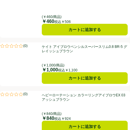
(￥460/商品)
￥460
価格
税込￥506
カートに追加する
ケイト アイブロウペンシルスーパースリム0.8 BR-5 グレイッシュブラ
(
0
)
ケイト アイブロウペンシルスーパースリム0.8 BR-5 グ
評価は0件のレビューで5点中0.0点。
レイッシュブラウン
(￥1,000/商品)
￥1,000
価格
税込￥1,100
カートに追加する
ヘビーローテーション カラーリングアイブロウEX 03 アッシュブラウ
(
0
)
ヘビーローテーション カラーリングアイブロウEX 03
評価は0件のレビューで5点中0.0点。
アッシュブラウン
(￥840/商品)
￥840
価格
税込￥924
カートに追加する