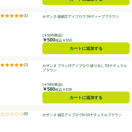
セザンヌ 超細芯アイブロウ 04ディープブラウン
(
1
)
セザンヌ 超細芯アイブロウ 04ディープブラウン
評価は1件のレビューで5点中5.0点。
(￥500/商品)
￥500
価格
税込￥550
カートに追加する
セザンヌ ブラシ付アイブロウ 繰り出し 03ナチュラルブラウン
(
2
)
セザンヌ ブラシ付アイブロウ 繰り出し 03ナチュラル
評価は2件のレビューで5点中5.0点。
ブラウン
(￥580/商品)
￥580
価格
税込￥638
カートに追加する
セザンヌ 細芯アイブロウN 03ナチュラルブラウン
(
0
)
セザンヌ 細芯アイブロウN 03ナチュラルブラウン
評価は0件のレビューで5点中0.0点。