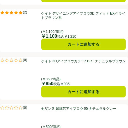
ケイト デザイニングアイブロウ3D フィット EX-4 ライトブラウン系
(
2
)
ケイト デザイニングアイブロウ3D フィット EX-4 ライ
評価は2件のレビューで5点中5.0点。
トブラウン系
(￥1,100/商品)
￥1,100
価格
税込￥1,210
カートに追加する
ケイト 3DアイブロウカラーZ BR1 ナチュラルブラウン
(
0
)
ケイト 3DアイブロウカラーZ BR1 ナチュラルブラウン
評価は0件のレビューで5点中0.0点。
(￥850/商品)
￥850
価格
税込￥935
カートに追加する
セザンヌ 超細芯アイブロウ 05 ナチュラルグレー
(
0
)
セザンヌ 超細芯アイブロウ 05 ナチュラルグレー
評価は0件のレビューで5点中0.0点。
(￥500/商品)