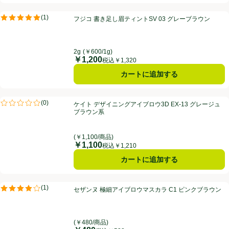
フジコ 書き足し眉ティントSV 03 グレーブラウン
(
1
)
フジコ 書き足し眉ティントSV 03 グレーブラウン
評価は1件のレビューで5点中5.0点。
2g
(￥600/1g)
￥1,200
価格
税込￥1,320
カートに追加する
ケイト デザイニングアイブロウ3D EX-13 グレージュブラウン系
(
0
)
ケイト デザイニングアイブロウ3D EX-13 グレージュ
評価は0件のレビューで5点中0.0点。
ブラウン系
(￥1,100/商品)
￥1,100
価格
税込￥1,210
カートに追加する
セザンヌ 極細アイブロウマスカラ C1 ピンクブラウン
(
1
)
セザンヌ 極細アイブロウマスカラ C1 ピンクブラウン
評価は1件のレビューで5点中4.0点。
(￥480/商品)