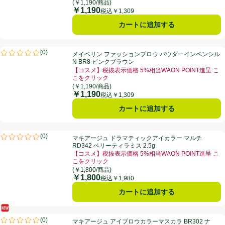
お買い得品名：【コスメ】税抜表示価格 5%相当WAON
(￥1,190/商品)
￥1,190
価格
税込￥1,309
カートに追加する
メイベリン ファッションブロウ パウダーインペンシルN BR8 ピンク
(
0
)
メイベリン ファッションブロウ パウダーインペンシル
評価は0件のレビューで5点中0.0点。
N BR8 ピンクブラウン
【コスメ】税抜表示価格 5%相当WAON POINT進呈 こ
こをクリック
お買い得品名：【コスメ】税抜表示価格 5%相当WAON
(￥1,190/商品)
￥1,190
価格
税込￥1,309
カートに追加する
マキアージュ ドラマティックアイカラー マルチ RD342 ベリーティラミス
(
0
)
マキアージュ ドラマティックアイカラー マルチ
評価は0件のレビューで5点中0.0点。
RD342 ベリーティラミス 2.5g
【コスメ】税抜表示価格 5%相当WAON POINT進呈 こ
こをクリック
お買い得品名：【コスメ】税抜表示価格 5%相当WAON
(￥1,800/商品)
￥1,800
価格
税込￥1,980
カートに追加する
新商品
マキアージュ アイブロウカラーマスカラ BR302 ナチュラルブラウン
(
0
)
マキアージュ アイブロウカラーマスカラ BR302 ナ
評価は0件のレビューで5点中0.0点。