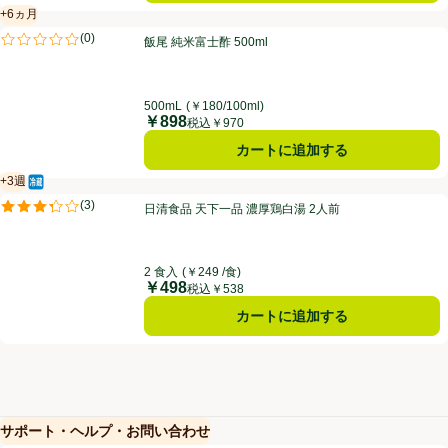
+6ヵ月
賞味・消費期限保証：6ヵ月
飯尾 純米富士酢 500ml
(
0
)
飯尾 純米富士酢 500ml
評価は0件のレビューで5点中0.0点。
500mL
(￥180/100ml)
￥898
価格
税込￥970
カートに追加する
+3週
冷蔵食品
賞味・消費期限保証：3週間
日清食品 天下一品 濃厚鶏白湯 2人前
(
3
)
日清食品 天下一品 濃厚鶏白湯 2人前
評価は3件のレビューで5点中3.3点。
2 食入
(￥249 /食)
￥498
価格
税込￥538
カートに追加する
サポート・ヘルプ・お問い合わせ
(新しいウィンドウで開く)
(新しいウィンドウで開く)