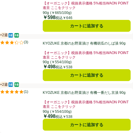
【オーガニック】税抜表示価格 5%相当WAON POINT
進呈 ここをクリック
お買い得品名：【オーガニック】税抜表示価格 5%相当W
90g
(￥665/100g)
￥598
価格
税込￥646
カートに追加する
+2週
冷蔵食品
オーガニック/有機
賞味・消費期限保証：2週間
KYOZUKE 京都のお野菜漬け 有機胡瓜のしば漬 90g
(
3
)
KYOZUKE 京都のお野菜漬け 有機胡瓜のしば漬 90g
評価は3件のレビューで5点中3.3点。
【オーガニック】税抜表示価格 5%相当WAON POINT
進呈 ここをクリック
お買い得品名：【オーガニック】税抜表示価格 5%相当W
90g
(￥554/100g)
￥498
価格
税込￥538
カートに追加する
+2週
冷蔵食品
オーガニック/有機
賞味・消費期限保証：2週間
KYOZUKE 京都のお野菜漬け 有機一番だし京漬 90g
(
1
)
KYOZUKE 京都のお野菜漬け 有機一番だし京漬 90g
評価は1件のレビューで5点中5.0点。
【オーガニック】税抜表示価格 5%相当WAON POINT
進呈 ここをクリック
お買い得品名：【オーガニック】税抜表示価格 5%相当W
90g
(￥554/100g)
￥498
価格
税込￥538
カートに追加する