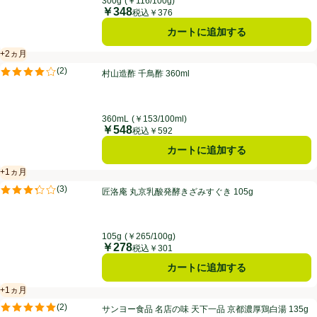
300g
(￥116/100g)
￥348
価格
税込￥376
カートに追加する
+2ヵ月
賞味・消費期限保証：2ヵ月
村山造酢 千鳥酢 360ml
(
2
)
村山造酢 千鳥酢 360ml
評価は2件のレビューで5点中4.0点。
360mL
(￥153/100ml)
￥548
価格
税込￥592
カートに追加する
+1ヵ月
賞味・消費期限保証：1ヵ月
匠洛庵 丸京乳酸発酵きざみすぐき 105g
(
3
)
匠洛庵 丸京乳酸発酵きざみすぐき 105g
評価は3件のレビューで5点中3.3点。
105g
(￥265/100g)
￥278
価格
税込￥301
カートに追加する
+1ヵ月
賞味・消費期限保証：1ヵ月
サンヨー食品 名店の味 天下一品 京都濃厚鶏白湯 135g
(
2
)
サンヨー食品 名店の味 天下一品 京都濃厚鶏白湯 135g
評価は2件のレビューで5点中5.0点。