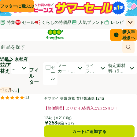
コンテンツに飛ぶ
検索に飛ぶ
フッターに飛ぶ
特集
セール
くらしの特価品
人気ブランド
レシピ
上
Green Beans
お客さ
購入手
￥0
はじめてのお買い物ガイド
イオンカードでおトク
配送日時
続きへ
(新しいウィンドウで開く)
(新しいウィンドウで開く)
サポート・ヘルプ・お問い合わせ
ご意見ボックス
商品
(新しいウィンドウで開く)
(新しいウィンドウで開く)
近畿
京都府
メインメニュ―ボタン
並び
開いて並び替えオプションのリストを見る
メー
ライ
特定原材
セ
お
フィ
替え
カー・ブ
フス
料（9品
ー
す
ル
ランド
タイ
目）
ル
す
ター
ル
め
順
+1ヵ月
【セール】
賞味・消費期限保証：1ヵ月
商品リスト
ヤマダイ 凄麺 京都 背脂醤油味 124g
(
1
)
ヤマダイ 凄麺 京都 背脂醤油味 124g
評価は1件のレビューで5点中5.0点。
【簡便調理】よりどり3点購入ごとに5％OFF
お買い得品名：【簡便調理】よりどり3点購入ごとに5％
124g
(￥21/10g)
￥258
価格
税込￥279
カートに追加する