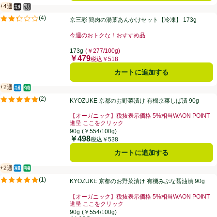
+4週
冷凍食品
電子レンジ使用可
賞味・消費期限保証：4週間
京三彩 鶏肉の湯葉あんかけセット【冷凍】 173g
(
4
)
京三彩 鶏肉の湯葉あんかけセット【冷凍】 173g
評価は4件のレビューで5点中2.3点。
今週のおトクな！おすすめ品
お買い得品名：今週のおトクな！おすすめ品、、クリッ
173g
(￥277/100g)
￥479
価格
税込￥518
カートに追加する
+2週
冷蔵食品
オーガニック/有機
賞味・消費期限保証：2週間
KYOZUKE 京都のお野菜漬け 有機京菜しば漬 90g
(
2
)
KYOZUKE 京都のお野菜漬け 有機京菜しば漬 90g
評価は2件のレビューで5点中5.0点。
【オーガニック】税抜表示価格 5%相当WAON POINT
進呈 ここをクリック
お買い得品名：【オーガニック】税抜表示価格 5%相当W
90g
(￥554/100g)
￥498
価格
税込￥538
カートに追加する
+2週
冷蔵食品
オーガニック/有機
賞味・消費期限保証：2週間
KYOZUKE 京都のお野菜漬け 有機みぶな醤油漬 90g
(
1
)
KYOZUKE 京都のお野菜漬け 有機みぶな醤油漬 90g
評価は1件のレビューで5点中5.0点。
【オーガニック】税抜表示価格 5%相当WAON POINT
進呈 ここをクリック
お買い得品名：【オーガニック】税抜表示価格 5%相当W
90g
(￥554/100g)