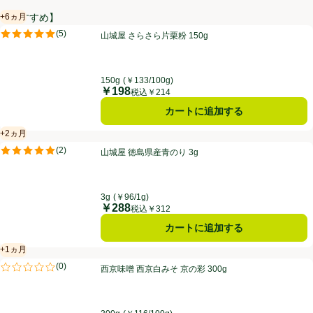
+6ヵ月
【おすすめ】
賞味・消費期限保証：6ヵ月
山城屋 さらさら片栗粉 150g
(
5
)
山城屋 さらさら片栗粉 150g
評価は5件のレビューで5点中5.0点。
150g
(￥133/100g)
￥198
価格
税込￥214
カートに追加する
+2ヵ月
賞味・消費期限保証：2ヵ月
山城屋 徳島県産青のり 3g
(
2
)
山城屋 徳島県産青のり 3g
評価は2件のレビューで5点中5.0点。
3g
(￥96/1g)
￥288
価格
税込￥312
カートに追加する
+1ヵ月
賞味・消費期限保証：1ヵ月
西京味噌 西京白みそ 京の彩 300g
(
0
)
西京味噌 西京白みそ 京の彩 300g
評価は0件のレビューで5点中0.0点。