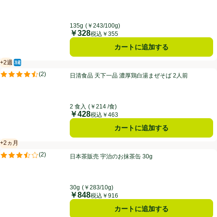
135g
(￥243/100g)
￥328
価格
税込￥355
カートに追加する
+2週
冷蔵食品
賞味・消費期限保証：2週間
日清食品 天下一品 濃厚鶏白湯まぜそば 2人前
(
2
)
日清食品 天下一品 濃厚鶏白湯まぜそば 2人前
評価は2件のレビューで5点中4.5点。
2 食入
(￥214 /食)
￥428
価格
税込￥463
カートに追加する
+2ヵ月
賞味・消費期限保証：2ヵ月
日本茶販売 宇治のお抹茶缶 30g
(
2
)
日本茶販売 宇治のお抹茶缶 30g
評価は2件のレビューで5点中3.5点。
30g
(￥283/10g)
￥848
価格
税込￥916
カートに追加する