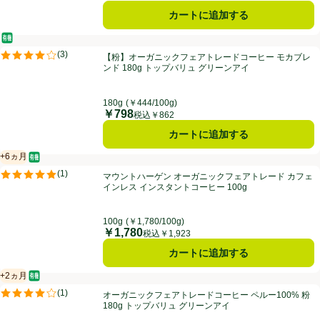
カートに追加する
オーガニック/有機
【粉】オーガニックフェアトレードコーヒー モカブレンド 180g トッ
(
3
)
【粉】オーガニックフェアトレードコーヒー モカブレ
評価は3件のレビューで5点中4.0点。
ンド 180g トップバリュ グリーンアイ
180g
(￥444/100g)
￥798
価格
税込￥862
カートに追加する
+6ヵ月
オーガニック/有機
賞味・消費期限保証：6ヵ月
マウントハーゲン オーガニックフェアトレード カフェインレス インスタ
(
1
)
マウントハーゲン オーガニックフェアトレード カフェ
評価は1件のレビューで5点中5.0点。
インレス インスタントコーヒー 100g
100g
(￥1,780/100g)
￥1,780
価格
税込￥1,923
カートに追加する
+2ヵ月
オーガニック/有機
賞味・消費期限保証：2ヵ月
オーガニックフェアトレードコーヒー ペルー100% 粉 180g トップバ
(
1
)
オーガニックフェアトレードコーヒー ペルー100% 粉
評価は1件のレビューで5点中4.0点。
180g トップバリュ グリーンアイ