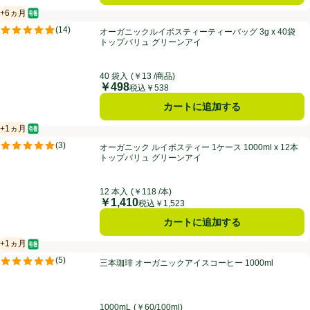
+6ヵ月
オーガニック/有機
賞味・消費期限保証：6ヵ月
オーガニックルイボスティーティーバッグ 3g x 40袋 トップバリュ グ
(
14
)
オーガニックルイボスティーティーバッグ 3g x 40袋
評価は14件のレビューで5点中4.9点。
トップバリュ グリーンアイ
40 袋入
(￥13 /商品)
￥498
価格
税込￥538
カートに追加する
+1ヵ月
オーガニック/有機
賞味・消費期限保証：1ヵ月
オーガニック ルイボスティー 1ケース 1000ml x 12本 トップバリュ 
(
3
)
オーガニック ルイボスティー 1ケース 1000ml x 12本
評価は3件のレビューで5点中5.0点。
トップバリュ グリーンアイ
12 本入
(￥118 /本)
￥1,410
価格
税込￥1,523
カートに追加する
+1ヵ月
オーガニック/有機
賞味・消費期限保証：1ヵ月
三本珈琲 オーガニックアイスコーヒー 1000ml
(
5
)
三本珈琲 オーガニックアイスコーヒー 1000ml
評価は5件のレビューで5点中4.8点。
1000mL
(￥60/100ml)