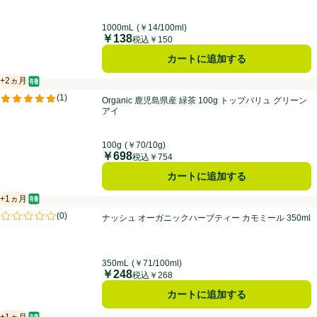
1000mL
(￥14/100ml)
￥138
価格
税込￥150
カートに追加する
+2ヵ月
オーガニック/有機
賞味・消費期限保証：2ヵ月
Organic 鹿児島県産 緑茶 100g トップバリュ グリーンアイ
(
1
)
Organic 鹿児島県産 緑茶 100g トップバリュ グリーン
評価は1件のレビューで5点中5.0点。
アイ
100g
(￥70/10g)
￥698
価格
税込￥754
カートに追加する
+1ヵ月
オーガニック/有機
賞味・消費期限保証：1ヵ月
ナッシュ オーガニックハーブティー カモミール 350ml
(
0
)
ナッシュ オーガニックハーブティー カモミール 350ml
評価は0件のレビューで5点中0.0点。
350mL
(￥71/100ml)
￥248
価格
税込￥268
カートに追加する
+1ヵ月