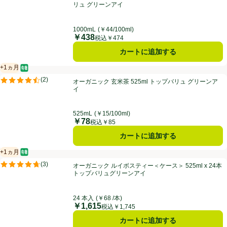
リュ グリーンアイ
1000mL
(￥44/100ml)
￥438
価格
税込￥474
カートに追加する
+1ヵ月
オーガニック/有機
賞味・消費期限保証：1ヵ月
オーガニック 玄米茶 525ml トップバリュ グリーンアイ
(
2
)
オーガニック 玄米茶 525ml トップバリュ グリーンア
評価は2件のレビューで5点中4.5点。
イ
525mL
(￥15/100ml)
￥78
価格
税込￥85
カートに追加する
+1ヵ月
オーガニック/有機
賞味・消費期限保証：1ヵ月
オーガニック ルイボスティー＜ケース＞ 525ml x 24本 トップバリュ
(
3
)
オーガニック ルイボスティー＜ケース＞ 525ml x 24本
評価は3件のレビューで5点中4.7点。
トップバリュグリーンアイ
24 本入
(￥68 /本)
￥1,615
価格
税込￥1,745
カートに追加する