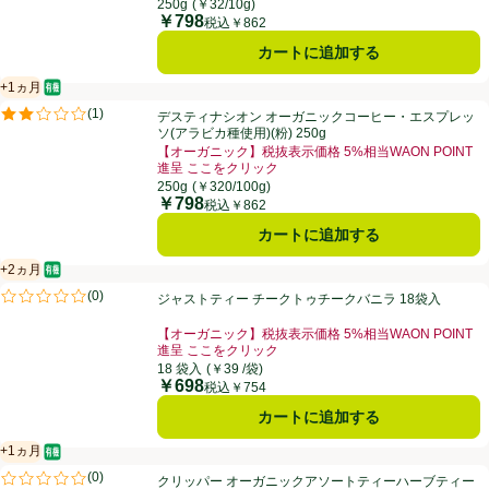
お買い得品名：【オーガニック】税抜表示価格 5%相当W
250g
(￥32/10g)
￥798
価格
税込￥862
カートに追加する
+1ヵ月
オーガニック/有機
賞味・消費期限保証：1ヵ月
デスティナシオン オーガニックコーヒー・エスプレッソ(アラビカ種使用)(
(
1
)
デスティナシオン オーガニックコーヒー・エスプレッ
評価は1件のレビューで5点中2.0点。
ソ(アラビカ種使用)(粉) 250g
【オーガニック】税抜表示価格 5%相当WAON POINT
進呈 ここをクリック
お買い得品名：【オーガニック】税抜表示価格 5%相当W
250g
(￥320/100g)
￥798
価格
税込￥862
カートに追加する
+2ヵ月
オーガニック/有機
賞味・消費期限保証：2ヵ月
ジャストティー チークトゥチークバニラ 18袋入
(
0
)
ジャストティー チークトゥチークバニラ 18袋入
評価は0件のレビューで5点中0.0点。
【オーガニック】税抜表示価格 5%相当WAON POINT
進呈 ここをクリック
お買い得品名：【オーガニック】税抜表示価格 5%相当W
18 袋入
(￥39 /袋)
￥698
価格
税込￥754
カートに追加する
+1ヵ月
オーガニック/有機
賞味・消費期限保証：1ヵ月
クリッパー オーガニックアソートティーハーブティー 20P
(
0
)
クリッパー オーガニックアソートティーハーブティー
評価は0件のレビューで5点中0.0点。