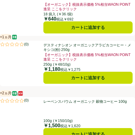
【オーガニック】税抜表示価格 5%相当WAON POINT
進呈 ここをクリック
お買い得品名：【オーガニック】税抜表示価格 5%相当W
18 袋入
(￥36 /袋)
￥640
価格
税込￥692
カートに追加する
+1ヵ月
オーガニック/有機
賞味・消費期限保証：1ヵ月
デスティナシオン オーガニックアラビカコーヒー・メキシコ(粉) 250g
(
0
)
デスティナシオン オーガニックアラビカコーヒー・メ
評価は0件のレビューで5点中0.0点。
キシコ(粉) 250g
【オーガニック】税抜表示価格 5%相当WAON POINT
進呈 ここをクリック
お買い得品名：【オーガニック】税抜表示価格 5%相当W
250g
(￥48/10g)
￥1,180
価格
税込￥1,275
カートに追加する
+2ヵ月
【おすすめ】
オーガニック/有機
新商品
賞味・消費期限保証：2ヵ月
レーベンスバウム オーガニック 穀物コーヒー 100g
(
0
)
レーベンスバウム オーガニック 穀物コーヒー 100g
評価は0件のレビューで5点中0.0点。
100g
(￥150/10g)
￥1,500
価格
税込￥1,620
カートに追加する