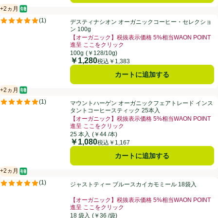
+2ヵ月
オーガニック/有機
賞味・消費期限保証：2ヵ月
デスティナシオン オーガニックコーヒー・セレクション 100g
(
1
)
デスティナシオン オーガニックコーヒー・セレクショ
評価は1件のレビューで5点中5.0点。
ン 100g
【オーガニック】税抜表示価格 5%相当WAON POINT
進呈 ここをクリック
お買い得品名：【オーガニック】税抜表示価格 5%相当W
100g
(￥128/10g)
￥1,280
価格
税込￥1,383
カートに追加する
+2ヵ月
オーガニック/有機
賞味・消費期限保証：2ヵ月
マウントハーゲン オーガニックフェアトレード インスタントコーヒース
(
1
)
マウントハーゲン オーガニックフェアトレード インス
評価は1件のレビューで5点中5.0点。
タントコーヒースティック 25本入
【オーガニック】税抜表示価格 5%相当WAON POINT
進呈 ここをクリック
お買い得品名：【オーガニック】税抜表示価格 5%相当W
25 本入
(￥44 /本)
￥1,080
価格
税込￥1,167
カートに追加する
+2ヵ月
オーガニック/有機
賞味・消費期限保証：2ヵ月
ジャストティー ブルースカイカモミール 18袋入
(
1
)
ジャストティー ブルースカイカモミール 18袋入
評価は1件のレビューで5点中5.0点。
【オーガニック】税抜表示価格 5%相当WAON POINT
進呈 ここをクリック
お買い得品名：【オーガニック】税抜表示価格 5%相当W
18 袋入
(￥36 /袋)