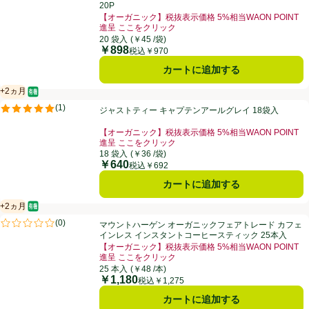
20P
【オーガニック】税抜表示価格 5%相当WAON POINT
進呈 ここをクリック
お買い得品名：【オーガニック】税抜表示価格 5%相当W
20 袋入
(￥45 /袋)
￥898
価格
税込￥970
カートに追加する
+2ヵ月
オーガニック/有機
賞味・消費期限保証：2ヵ月
ジャストティー キャプテンアールグレイ 18袋入
(
1
)
ジャストティー キャプテンアールグレイ 18袋入
評価は1件のレビューで5点中5.0点。
【オーガニック】税抜表示価格 5%相当WAON POINT
進呈 ここをクリック
お買い得品名：【オーガニック】税抜表示価格 5%相当W
18 袋入
(￥36 /袋)
￥640
価格
税込￥692
カートに追加する
+2ヵ月
オーガニック/有機
賞味・消費期限保証：2ヵ月
マウントハーゲン オーガニックフェアトレード カフェインレス インス
(
0
)
マウントハーゲン オーガニックフェアトレード カフェ
評価は0件のレビューで5点中0.0点。
インレス インスタントコーヒースティック 25本入
【オーガニック】税抜表示価格 5%相当WAON POINT
進呈 ここをクリック
お買い得品名：【オーガニック】税抜表示価格 5%相当W
25 本入
(￥48 /本)
￥1,180
価格
税込￥1,275
カートに追加する