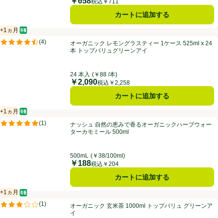
￥658
価格
税込￥711
カートに追加する
+1ヵ月
オーガニック/有機
賞味・消費期限保証：1ヵ月
オーガニック レモングラスティー 1ケース 525ml x 24本 トップバリ
(
4
)
オーガニック レモングラスティー 1ケース 525ml x 24
評価は4件のレビューで5点中4.5点。
本 トップバリュグリーンアイ
24 本入
(￥88 /本)
￥2,090
価格
税込￥2,258
カートに追加する
+1ヵ月
オーガニック/有機
賞味・消費期限保証：1ヵ月
ナッシュ 自然の恵みで香るオーガニックハーブウォーターカモミール 50
(
1
)
ナッシュ 自然の恵みで香るオーガニックハーブウォー
評価は1件のレビューで5点中5.0点。
ターカモミール 500ml
500mL
(￥38/100ml)
￥188
価格
税込￥204
カートに追加する
+1ヵ月
オーガニック/有機
賞味・消費期限保証：1ヵ月
オーガニック 玄米茶 1000ml トップバリュ グリーンアイ
(
1
)
オーガニック 玄米茶 1000ml トップバリュ グリーンア
評価は1件のレビューで5点中3.0点。
イ