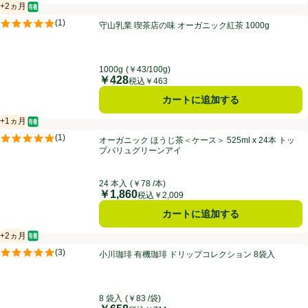
+2ヵ月
オーガニック/有機
賞味・消費期限保証：2ヵ月
守山乳業 喫茶店の味 オーガニック紅茶 1000g
(
1
)
守山乳業 喫茶店の味 オーガニック紅茶 1000g
評価は1件のレビューで5点中5.0点。
1000g
(￥43/100g)
￥428
価格
税込￥463
カートに追加する
+1ヵ月
オーガニック/有機
賞味・消費期限保証：1ヵ月
オーガニック ほうじ茶＜ケース＞ 525ml x 24本 トップバリュグリー
(
1
)
オーガニック ほうじ茶＜ケース＞ 525ml x 24本 トッ
評価は1件のレビューで5点中5.0点。
プバリュグリーンアイ
24 本入
(￥78 /本)
￥1,860
価格
税込￥2,009
カートに追加する
+2ヵ月
オーガニック/有機
賞味・消費期限保証：2ヵ月
小川珈琲 有機珈琲 ドリップコレクション 8袋入
(
3
)
小川珈琲 有機珈琲 ドリップコレクション 8袋入
評価は3件のレビューで5点中5.0点。
8 袋入
(￥83 /袋)