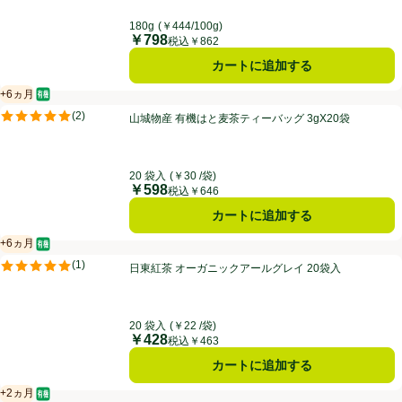
180g
(￥444/100g)
￥798
価格
税込￥862
カートに追加する
+6ヵ月
オーガニック/有機
賞味・消費期限保証：6ヵ月
山城物産 有機はと麦茶ティーバッグ 3gX20袋
(
2
)
山城物産 有機はと麦茶ティーバッグ 3gX20袋
評価は2件のレビューで5点中5.0点。
20 袋入
(￥30 /袋)
￥598
価格
税込￥646
カートに追加する
+6ヵ月
オーガニック/有機
賞味・消費期限保証：6ヵ月
日東紅茶 オーガニックアールグレイ 20袋入
(
1
)
日東紅茶 オーガニックアールグレイ 20袋入
評価は1件のレビューで5点中5.0点。
20 袋入
(￥22 /袋)
￥428
価格
税込￥463
カートに追加する
+2ヵ月
オーガニック/有機
賞味・消費期限保証：2ヵ月