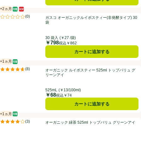
+2ヵ月
オーガニック/有機
新商品
賞味・消費期限保証：2ヵ月
ガスコ オーガニックルイボスティー(非発酵タイプ) 30袋
(
0
)
ガスコ オーガニックルイボスティー(非発酵タイプ) 30
評価は0件のレビューで5点中0.0点。
袋
30 袋入
(￥27 /袋)
￥798
価格
税込￥862
カートに追加する
+1ヵ月
オーガニック/有機
賞味・消費期限保証：1ヵ月
オーガニック ルイボスティー 525ml トップバリュ グリーンアイ
(
8
)
オーガニック ルイボスティー 525ml トップバリュ グ
評価は8件のレビューで5点中4.6点。
リーンアイ
525mL
(￥13/100ml)
￥68
価格
税込￥74
カートに追加する
+1ヵ月
オーガニック/有機
賞味・消費期限保証：1ヵ月
オーガニック 緑茶 525ml トップバリュ グリーンアイ
(
3
)
オーガニック 緑茶 525ml トップバリュ グリーンアイ
評価は3件のレビューで5点中4.0点。