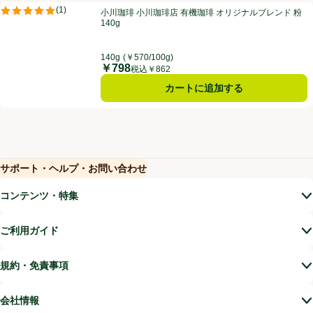
小川珈琲 小川珈琲店 有機珈琲 オリジナルブレンド 粉 140g
(
1
)
小川珈琲 小川珈琲店 有機珈琲 オリジナルブレンド 粉
評価は1件のレビューで5点中5.0点。
140g
140g
(￥570/100g)
￥798
価格
税込￥862
カートに追加する
サポート・ヘルプ・お問い合わせ
(新しいウィンドウで開く)
(新しいウィンドウで開く)
コンテンツ・特集
ご利用ガイド
規約・免責事項
会社情報