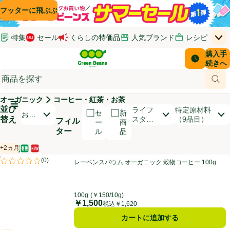
コンテンツに飛ぶ
検索に飛ぶ
フッターに飛ぶ
特集
セール
くらしの特価品
人気ブランド
レシピ
上
Green Beans
お客さ
購入手
￥0
はじめてのお買い物ガイド
イオンカードでおトク
配送日時
続きへ
(新しいウィンドウで開く)
(新しいウィンドウで開く)
サポート・ヘルプ・お問い合わせ
ご意見ボックス
商品
(新しいウィンドウで開く)
(新しいウィンドウで開く)
オーガニック
コーヒー・紅茶・お茶
メインメニュ―ボタン
並び
開いて並び替えオプションのリストを見る
ライフ
特定原材料
セ
新
おす
替え
スタイ
（9品目）
フィル
ー
商
すめ
ル
ター
ル
品
順
+2ヵ月
【PR】
オーガニック/有機
新商品
賞味・消費期限保証：2ヵ月
商品リスト
レーベンスバウム オーガニック 穀物コーヒー 100g
PR
(
0
)
レーベンスバウム オーガニック 穀物コーヒー 100g
PR
評価は0件のレビューで5点中0.0点。
100g
(￥150/10g)
￥1,500
価格
税込￥1,620
カートに追加する