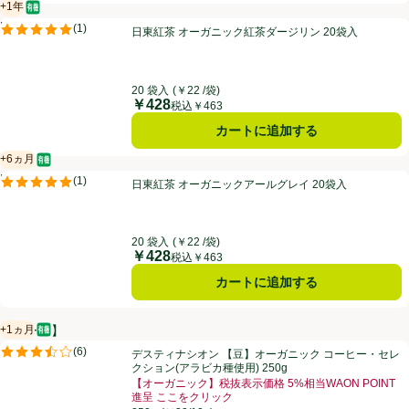
+1年
オーガニック/有機
賞味・消費期限保証：１年
日東紅茶 オーガニック紅茶ダージリン 20袋入
PR
(
1
)
日東紅茶 オーガニック紅茶ダージリン 20袋入
PR
評価は1件のレビューで5点中5.0点。
20 袋入
(￥22 /袋)
￥428
価格
税込￥463
カートに追加する
+6ヵ月
オーガニック/有機
賞味・消費期限保証：6ヵ月
日東紅茶 オーガニックアールグレイ 20袋入
PR
(
1
)
日東紅茶 オーガニックアールグレイ 20袋入
PR
評価は1件のレビューで5点中5.0点。
20 袋入
(￥22 /袋)
￥428
価格
税込￥463
カートに追加する
+1ヵ月
【セール】
オーガニック/有機
賞味・消費期限保証：1ヵ月
デスティナシオン 【豆】オーガニック コーヒー・セレクション(アラビカ種
(
6
)
デスティナシオン 【豆】オーガニック コーヒー・セレ
評価は6件のレビューで5点中3.5点。
クション(アラビカ種使用) 250g
【オーガニック】税抜表示価格 5%相当WAON POINT
進呈 ここをクリック