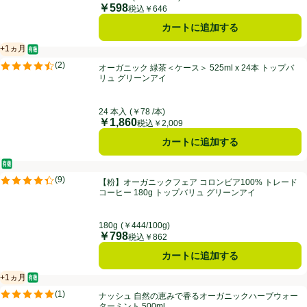
￥598
価格
税込￥646
カートに追加する
+1ヵ月
オーガニック/有機
賞味・消費期限保証：1ヵ月
オーガニック 緑茶＜ケース＞ 525ml x 24本 トップバリュ グリーンア
(
2
)
オーガニック 緑茶＜ケース＞ 525ml x 24本 トップバ
評価は2件のレビューで5点中4.5点。
リュ グリーンアイ
24 本入
(￥78 /本)
￥1,860
価格
税込￥2,009
カートに追加する
オーガニック/有機
【粉】オーガニックフェア コロンビア100% トレードコーヒー 180g
(
9
)
【粉】オーガニックフェア コロンビア100% トレード
評価は9件のレビューで5点中4.4点。
コーヒー 180g トップバリュ グリーンアイ
180g
(￥444/100g)
￥798
価格
税込￥862
カートに追加する
+1ヵ月
オーガニック/有機
賞味・消費期限保証：1ヵ月
ナッシュ 自然の恵みで香るオーガニックハーブウォーターミント 500m
(
1
)
ナッシュ 自然の恵みで香るオーガニックハーブウォー
評価は1件のレビューで5点中5.0点。
ターミント 500ml