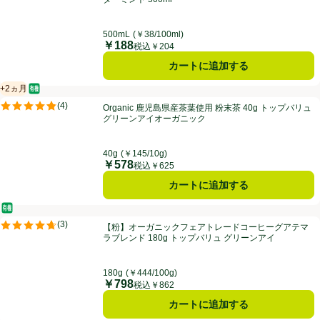
500mL
(￥38/100ml)
￥188
価格
税込￥204
カートに追加する
+2ヵ月
オーガニック/有機
賞味・消費期限保証：2ヵ月
Organic 鹿児島県産茶葉使用 粉末茶 40g トップバリュ グリーンアイ
(
4
)
Organic 鹿児島県産茶葉使用 粉末茶 40g トップバリュ
評価は4件のレビューで5点中4.8点。
グリーンアイオーガニック
40g
(￥145/10g)
￥578
価格
税込￥625
カートに追加する
オーガニック/有機
【粉】オーガニックフェアトレードコーヒーグアテマラブレンド 180g
(
3
)
【粉】オーガニックフェアトレードコーヒーグアテマ
評価は3件のレビューで5点中4.7点。
ラブレンド 180g トップバリュ グリーンアイ
180g
(￥444/100g)
￥798
価格
税込￥862
カートに追加する