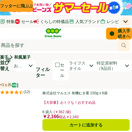
コンテンツに飛ぶ
検索に飛ぶ
フッターに飛ぶ
特集
セール
くらしの特価品
人気ブランド
レシピ
上
Green Beans
お客さ
購入手
￥0
はじめてのお買い物ガイド
イオンカードでおトク
配送日時
続きへ
(新しいウィンドウで開く)
(新しいウィンドウで開く)
サポート・ヘルプ・お問い合わせ
ご意見ボックス
商品
(新しいウィンドウで開く)
(新しいウィンドウで開く)
菓子
和風菓子
メインメニュ―ボタン
並び
開いて並び替えオプションのリストを見る
ライフス
特定原材料
セ
おす
替え
タイル
（9品目）
フィル
ー
すめ
ター
ル
順
+1ヵ月
【セール】
オーガニック/有機
賞味・消費期限保証：1ヵ月
商品リスト
株式会社マルエス 有機むき栗 150g x 6袋
(
12
)
株式会社マルエス 有機むき栗 150g x 6袋
評価は12件のレビューで5点中4.5点。
【大容量】おトクな！おすすめ品
お買い得品名：【大容量】おトクな！おすすめ品、、ク
6 袋入
(￥362 /袋)
￥2,166
価格
税込￥2,340
カートに追加する