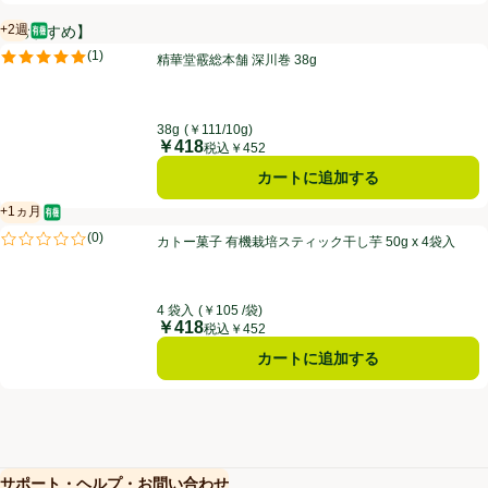
+2週
【おすすめ】
オーガニック/有機
賞味・消費期限保証：2週間
精華堂霰総本舗 深川巻 38g
(
1
)
精華堂霰総本舗 深川巻 38g
評価は1件のレビューで5点中5.0点。
38g
(￥111/10g)
￥418
価格
税込￥452
カートに追加する
+1ヵ月
オーガニック/有機
賞味・消費期限保証：1ヵ月
カトー菓子 有機栽培スティック干し芋 50g x 4袋入
(
0
)
カトー菓子 有機栽培スティック干し芋 50g x 4袋入
評価は0件のレビューで5点中0.0点。
4 袋入
(￥105 /袋)
￥418
価格
税込￥452
カートに追加する
サポート・ヘルプ・お問い合わせ
(新しいウィンドウで開く)