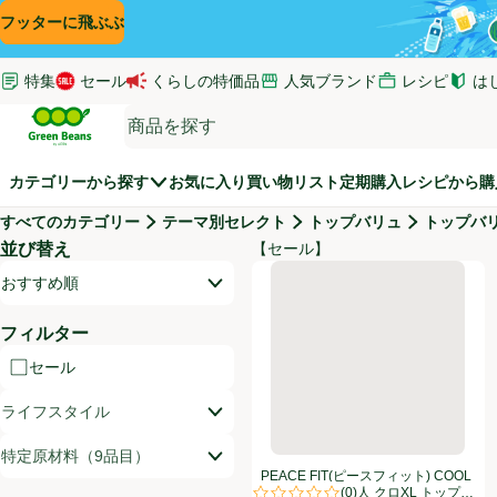
コンテンツに飛ぶ
検索に飛ぶ
フッターに飛ぶ
特集
セール
くらしの特価品
人気ブランド
レシピ
は
(新し
Green Beans
カテゴリーから探す
お気に入り
買い物リスト
定期購入
レシピから購
すべてのカテゴリー
テーマ別セレクト
トップバリュ
トップバ
並び替え
【セール】
商品リスト
PEACE FIT(ピースフィット) 
開いて並び替えオプションのリストを見る
おすすめ順
フィルター
セール
ライフスタイル
特定原材料（9品目）
PEACE FIT(ピースフィット) COOL
(
0
)
タンクトップ 婦人 クロXL トップバ