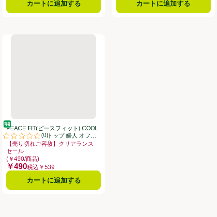
カートに追加する
カートに追加する
 COOL タンクトップ 婦人 オフホワイトXL トップバリュ
PEACE FIT(ピースフィット) COOL コットンタンクトップ 婦人 
オーガニック/有機
PEACE FIT(ピースフィット) COOL
(
0
)
コットンタンクトップ 婦人 オフホ
。
評価は0件のレビューで5点中0.0点。
ワイトXL トップバリュ
【売り切れご容赦】クリアランス
セール
リアランスセール、、クリックしてこのオファーのある全商品リストを表示
お買い得品名：【売り切れご容赦】クリアランスセール、、クリックしてこのオ
(￥490/商品)
￥490
価格
税込￥539
カートに追加する