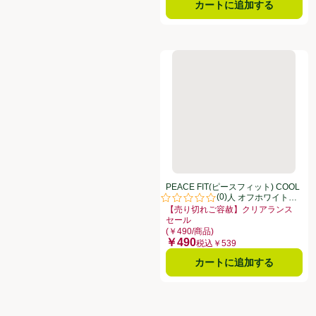
カートに追加する
PEACE FIT(ピースフィット)
PEACE FIT(ピースフィット) COOL
(
0
)
タンクトップ 婦人 オフホワイトXL
評価は0件のレビューで5点中0.0点
トップバリュ
【売り切れご容赦】クリアランス
セール
お買い得品名：【売り切れご容赦】ク
(￥490/商品)
￥490
価格
税込￥539
カートに追加する