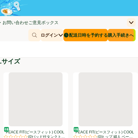
・お問い合わせ
ご意見ボックス
上
く)
(新しいウィンドウで開く)
お客さまのカー
ログイン
配送日時を予約する
購入手続きへ
￥0
商品を探す
配送日時を予約する
Lサイズ
トップ 婦人 クロ XL トップバリュ
) COOL汗取りパッド付タンクトップ 婦人 クロ XL トップバリュ
PEACE FIT(ピースフィット) COOL コットン汗取りパッド付タン
PEACE FIT(ピースフィット
オーガニック/有機
オーガニック/有機
PEACE FIT(ピースフィット) COOL
PEACE FIT(ピースフィット) COOL
(
0
)
(
0
)
コットン汗取りパッド付タンクトッ
コットンタンクトップ 婦人 ベー