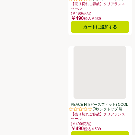
評価は0件のレビューで5点中0.0点
リュ
【売り切れご容赦】クリアランス
セール
お買い得品名：【売り切れご容赦】ク
(￥490/商品)
￥490
価格
税込￥539
カートに追加する
PEACE FIT(ピースフィット)
PEACE FIT(ピースフィット) COOL
(
0
)
汗取りパッド付タンクトップ 婦人
評価は0件のレビューで5点中0.0点
ベージュ XL トップバリュ
【売り切れご容赦】クリアランス
セール
お買い得品名：【売り切れご容赦】ク
(￥490/商品)
￥490
価格
税込￥539