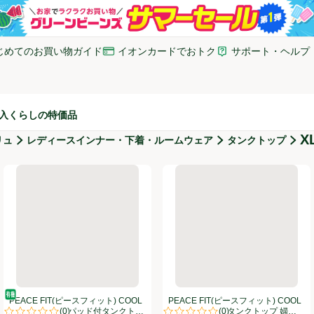
じめてのお買い物ガイド
イオンカードでおトク
サポート・ヘルプ
いウィンドウで開く)
(新しいウィンドウで開く)
(新しいウィンドウで開
入
くらしの特価品
X
リュ
レディースインナー・下着・ルームウェア
タンクトップ
COOL タンクトップ 婦人 クロXL トップバリュ
PEACE FIT(ピースフィット) COOL コットン汗取りパッド付タンク
PEACE FIT(ピースフィット
オーガニック/有機
PEACE FIT(ピースフィット) COOL
PEACE FIT(ピースフィット) COOL
(
0
)
(
0
)
コットン汗取りパッド付タンクトッ
汗取りパッド付タンクトップ 婦人