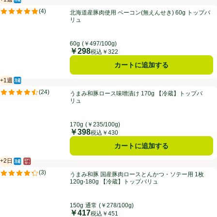
冷蔵食品
賞味・消費期限保証：１週間
北海道産豚肉使用 ベーコン(無えんせき) 60g トップバリュ
(
4
)
北海道産豚肉使用 ベーコン(無えんせき) 60g トップバ
評価は4件のレビューで5点中4.8点。
リュ
60g
(￥497/100g)
￥298
価格
税込￥322
カートに追加する
+1週
冷蔵食品
賞味・消費期限保証：１週間
うまみ和豚ロース味噌漬け 170g 【冷蔵】トップバリュ
(
24
)
うまみ和豚ロース味噌漬け 170g 【冷蔵】トップバ
評価は24件のレビューで5点中4.5点。
リュ
170g
(￥235/100g)
￥398
価格
税込￥430
カートに追加する
+2日
冷蔵食品
はかり売り（不定貫）
賞味・消費期限保証：2日
うまみ和豚 国産豚肉ロースとんかつ・ソテー用 1枚 120g-180g 【冷
(
3
)
うまみ和豚 国産豚肉ロースとんかつ・ソテー用 1枚
評価は3件のレビューで5点中4.3点。
120g-180g 【冷蔵】トップバリュ
150g
通常
(￥278/100g)
￥417
価格
税込￥451