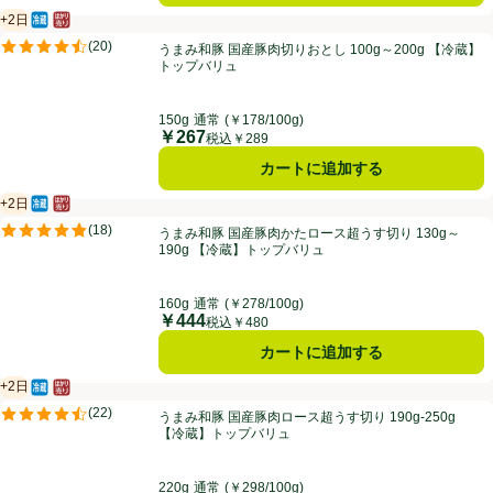
+2日
冷蔵食品
はかり売り（不定貫）
賞味・消費期限保証：2日
うまみ和豚 国産豚肉切りおとし 100g～200g 【冷蔵】トップバリュ
(
20
)
うまみ和豚 国産豚肉切りおとし 100g～200g 【冷蔵】
評価は20件のレビューで5点中4.5点。
トップバリュ
150g
通常
(￥178/100g)
￥267
価格
税込￥289
カートに追加する
+2日
冷蔵食品
はかり売り（不定貫）
賞味・消費期限保証：2日
うまみ和豚 国産豚肉かたロース超うす切り 130g～190g 【冷蔵】トッ
(
18
)
うまみ和豚 国産豚肉かたロース超うす切り 130g～
評価は18件のレビューで5点中4.8点。
190g 【冷蔵】トップバリュ
160g
通常
(￥278/100g)
￥444
価格
税込￥480
カートに追加する
+2日
冷蔵食品
はかり売り（不定貫）
賞味・消費期限保証：2日
うまみ和豚 国産豚肉ロース超うす切り 190g-250g 【冷蔵】トップバリ
(
22
)
うまみ和豚 国産豚肉ロース超うす切り 190g-250g
評価は22件のレビューで5点中4.5点。
【冷蔵】トップバリュ
220g
通常
(￥298/100g)