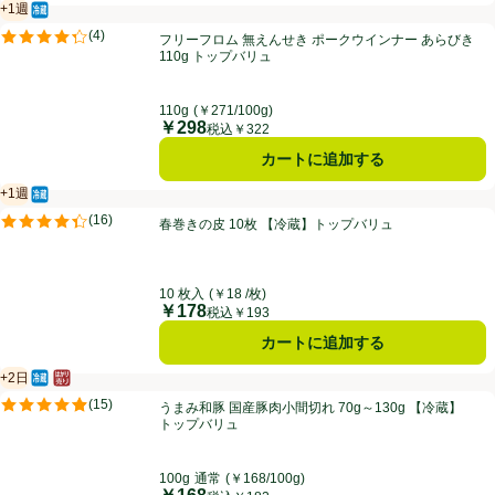
+1週
冷蔵食品
賞味・消費期限保証：１週間
フリーフロム 無えんせき ポークウインナー あらびき 110g トップバリ
(
4
)
フリーフロム 無えんせき ポークウインナー あらびき
評価は4件のレビューで5点中4.3点。
110g トップバリュ
110g
(￥271/100g)
￥298
価格
税込￥322
カートに追加する
+1週
冷蔵食品
賞味・消費期限保証：１週間
春巻きの皮 10枚 【冷蔵】トップバリュ
(
16
)
春巻きの皮 10枚 【冷蔵】トップバリュ
評価は16件のレビューで5点中4.4点。
10 枚入
(￥18 /枚)
￥178
価格
税込￥193
カートに追加する
+2日
冷蔵食品
はかり売り（不定貫）
賞味・消費期限保証：2日
うまみ和豚 国産豚肉小間切れ 70g～130g 【冷蔵】トップバリュ
(
15
)
うまみ和豚 国産豚肉小間切れ 70g～130g 【冷蔵】
評価は15件のレビューで5点中4.9点。
トップバリュ
100g
通常
(￥168/100g)