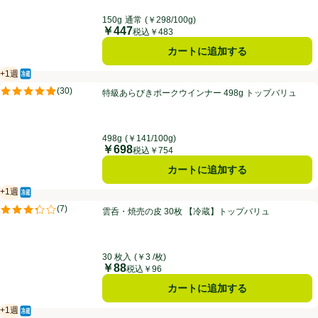
150g
通常
(￥298/100g)
￥447
価格
税込￥483
カートに追加する
+1週
冷蔵食品
賞味・消費期限保証：１週間
特級あらびきポークウインナー 498g トップバリュ
(
30
)
特級あらびきポークウインナー 498g トップバリュ
評価は30件のレビューで5点中4.9点。
498g
(￥141/100g)
￥698
価格
税込￥754
カートに追加する
+1週
冷蔵食品
賞味・消費期限保証：１週間
雲呑・焼売の皮 30枚 【冷蔵】トップバリュ
(
7
)
雲呑・焼売の皮 30枚 【冷蔵】トップバリュ
評価は7件のレビューで5点中3.3点。
30 枚入
(￥3 /枚)
￥88
価格
税込￥96
カートに追加する
+1週
冷蔵食品
賞味・消費期限保証：１週間