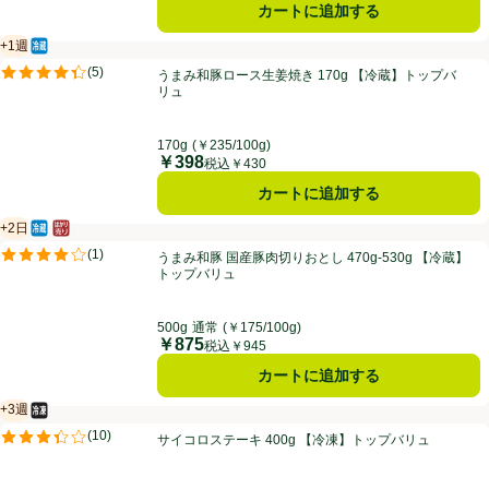
カートに追加する
+1週
冷蔵食品
賞味・消費期限保証：１週間
うまみ和豚ロース生姜焼き 170g 【冷蔵】トップバリュ
(
5
)
うまみ和豚ロース生姜焼き 170g 【冷蔵】トップバ
評価は5件のレビューで5点中4.4点。
リュ
170g
(￥235/100g)
￥398
価格
税込￥430
カートに追加する
+2日
冷蔵食品
はかり売り（不定貫）
賞味・消費期限保証：2日
うまみ和豚 国産豚肉切りおとし 470g-530g 【冷蔵】トップバリュ
(
1
)
うまみ和豚 国産豚肉切りおとし 470g-530g 【冷蔵】
評価は1件のレビューで5点中4.0点。
トップバリュ
500g
通常
(￥175/100g)
￥875
価格
税込￥945
カートに追加する
+3週
冷凍食品
賞味・消費期限保証：3週間
サイコロステーキ 400g 【冷凍】トップバリュ
(
10
)
サイコロステーキ 400g 【冷凍】トップバリュ
評価は10件のレビューで5点中3.4点。