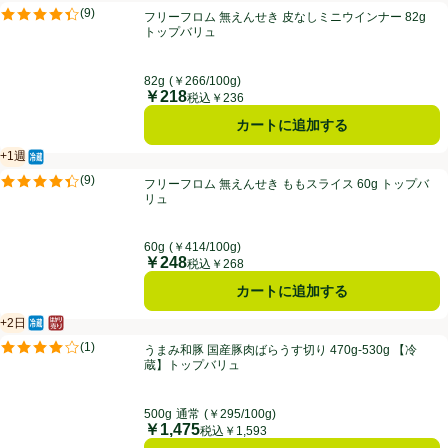
フリーフロム 無えんせき 皮なしミニウインナー 82g トップバリュ
(
9
)
フリーフロム 無えんせき 皮なしミニウインナー 82g
評価は9件のレビューで5点中4.4点。
トップバリュ
82g
(￥266/100g)
￥218
価格
税込￥236
カートに追加する
+1週
冷蔵食品
賞味・消費期限保証：１週間
フリーフロム 無えんせき ももスライス 60g トップバリュ
(
9
)
フリーフロム 無えんせき ももスライス 60g トップバ
評価は9件のレビューで5点中4.4点。
リュ
60g
(￥414/100g)
￥248
価格
税込￥268
カートに追加する
+2日
冷蔵食品
はかり売り（不定貫）
賞味・消費期限保証：2日
うまみ和豚 国産豚肉ばらうす切り 470g-530g 【冷蔵】トップバリュ
(
1
)
うまみ和豚 国産豚肉ばらうす切り 470g-530g 【冷
評価は1件のレビューで5点中4.0点。
蔵】トップバリュ
500g
通常
(￥295/100g)
￥1,475
価格
税込￥1,593