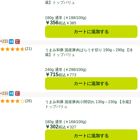
蔵】トップバリュ
180g
通常
(￥198/100g)
￥356
価格
税込￥385
カートに追加する
+2日
冷蔵食品
はかり売り（不定貫）
賞味・消費期限保証：2日
うまみ和豚 国産豚肉ばらうす切り 190g～290g 【冷蔵】トップバリュ
(
21
)
うまみ和豚 国産豚肉ばらうす切り 190g～290g 【冷
評価は21件のレビューで5点中4.6点。
蔵】トップバリュ
240g
通常
(￥298/100g)
￥715
価格
税込￥773
カートに追加する
+2日
冷蔵食品
はかり売り（不定貫）
賞味・消費期限保証：2日
うまみ和豚 国産豚肉小間切れ 130g～230g 【冷蔵】トップバリュ
(
26
)
うまみ和豚 国産豚肉小間切れ 130g～230g 【冷蔵】
評価は26件のレビューで5点中4.0点。
トップバリュ
180g
通常
(￥168/100g)
￥302
価格
税込￥327
カートに追加する