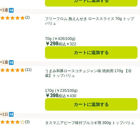
カートに追加する
+1週
冷蔵食品
賞味・消費期限保証：１週間
フリーフロム 無えんせき ローススライス 70g トップバリュ
(
2
)
フリーフロム 無えんせき ローススライス 70g トップ
評価は2件のレビューで5点中5.0点。
バリュ
70g
(￥426/100g)
￥298
価格
税込￥322
カートに追加する
+1週
冷蔵食品
賞味・消費期限保証：１週間
うまみ和豚ロースコチュジャン味 焼肉用 170g 【冷蔵】トップバリュ
(
11
)
うまみ和豚ロースコチュジャン味 焼肉用 170g 【冷
評価は11件のレビューで5点中4.7点。
蔵】トップバリュ
170g
(￥235/100g)
￥398
価格
税込￥430
カートに追加する
+1日
冷蔵食品
賞味・消費期限保証：1日
タスマニアビーフ味付プルコギ用 300g トップバリュ
(
3
)
タスマニアビーフ味付プルコギ用 300g トップバリュ
評価は3件のレビューで5点中4.0点。