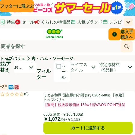
コンテンツに飛ぶ
検索に飛ぶ
フッターに飛ぶ
特集
セール
くらしの特価品
人気ブランド
レシピ
上
Green Beans
お客さ
購入手
￥0
はじめてのお買い物ガイド
イオンカードでおトク
配送日時
続きへ
(新しいウィンドウで開く)
(新しいウィンドウで開く)
サポート・ヘルプ・お問い合わせ
ご意見ボックス
商品
(新しいウィンドウで開く)
(新しいウィンドウで開く)
トップバリュ
肉・ハム・ソーセージ
メインメニュ―ボタン
並び
開いて並び替えオプションのリストを見る
ライフス
特定原材料
セ
おす
替え
タイル
（9品目）
フィル
ー
すめ
ター
ル
順
+2日
【セール】
冷蔵食品
はかり売り（不定貫）
賞味・消費期限保証：2日
商品リスト
うまみ和豚 国産豚肉小間切れ 620g-680g 【冷蔵】トップバリュ
(
0
)
うまみ和豚 国産豚肉小間切れ 620g-680g 【冷蔵】
評価は0件のレビューで5点中0.0点。
トップバリュ
【週間】税抜表示価格 15%相当WAON POINT進呈
お買い得品名：【週間】税抜表示価格 15%相当WAON
650g
通常
(￥165/100g)
￥1,072
価格
税込￥1,158
カートに追加する