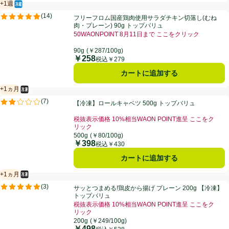
+1週
冷蔵食品
賞味・消費期限保証：１週間
フリーフロム国産鶏肉使用サラダチキン切落し(むね肉・プレーン) 90g
(
14
)
フリーフロム国産鶏肉使用サラダチキン切落し(むね
評価は14件のレビューで5点中4.9点。
肉・プレーン) 90g トップバリュ
50WAONPOINT 8月11日まで ここをクリック
お買い得品名：50WAONPOINT 8月11日まで こ
90g
(￥287/100g)
￥258
価格
税込￥279
カートに追加する
+1ヵ月
冷凍食品
賞味・消費期限保証：1ヵ月
【冷凍】ロールキャベツ 500g トップバリュ
(
7
)
【冷凍】ロールキャベツ 500g トップバリュ
評価は7件のレビューで5点中1.9点。
税抜表示価格 10%相当WAON POINT進呈 ここをク
リック
お買い得品名：税抜表示価格 10%相当WAON POI
500g
(￥80/100g)
￥398
価格
税込￥430
カートに追加する
+1ヵ月
冷凍食品
賞味・消費期限保証：1ヵ月
サッとつまめる!鶏皮から揚げ プレーン 200g 【冷凍】トップバリュ
(
3
)
サッとつまめる!鶏皮から揚げ プレーン 200g 【冷凍】
評価は3件のレビューで5点中5.0点。
トップバリュ
税抜表示価格 10%相当WAON POINT進呈 ここをク
リック
お買い得品名：税抜表示価格 10%相当WAON POI
200g
(￥249/100g)
￥498