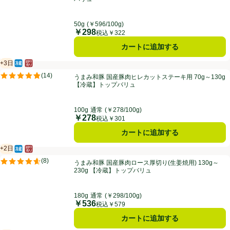
50g
(￥596/100g)
￥298
価格
税込￥322
カートに追加する
+3日
冷蔵食品
はかり売り（不定貫）
賞味・消費期限保証：3日
うまみ和豚 国産豚肉ヒレカットステーキ用 70g～130g 【冷蔵】トッ
(
14
)
うまみ和豚 国産豚肉ヒレカットステーキ用 70g～130g
評価は14件のレビューで5点中4.8点。
【冷蔵】トップバリュ
100g
通常
(￥278/100g)
￥278
価格
税込￥301
カートに追加する
+2日
冷蔵食品
はかり売り（不定貫）
賞味・消費期限保証：2日
うまみ和豚 国産豚肉ロース厚切り(生姜焼用) 130g～230g 【冷蔵】ト
(
8
)
うまみ和豚 国産豚肉ロース厚切り(生姜焼用) 130g～
評価は8件のレビューで5点中4.6点。
230g 【冷蔵】トップバリュ
180g
通常
(￥298/100g)
￥536
価格
税込￥579
カートに追加する