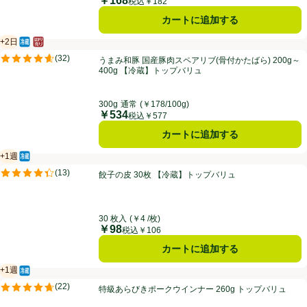
￥168
価格
税込￥182
カートに追加する
+2日
冷蔵食品
はかり売り（不定貫）
賞味・消費期限保証：2日
うまみ和豚 国産豚肉スペアリブ(骨付かたばら) 200g～400g 【冷蔵
(
32
)
うまみ和豚 国産豚肉スペアリブ(骨付かたばら) 200g～
評価は32件のレビューで5点中4.6点。
400g 【冷蔵】トップバリュ
300g
通常
(￥178/100g)
￥534
価格
税込￥577
カートに追加する
+1週
冷蔵食品
賞味・消費期限保証：１週間
餃子の皮 30枚 【冷蔵】トップバリュ
(
13
)
餃子の皮 30枚 【冷蔵】トップバリュ
評価は13件のレビューで5点中4.4点。
30 枚入
(￥4 /枚)
￥98
価格
税込￥106
カートに追加する
+1週
冷蔵食品
賞味・消費期限保証：１週間
特級あらびきポークウインナー 260g トップバリュ
(
22
)
特級あらびきポークウインナー 260g トップバリュ
評価は22件のレビューで5点中4.7点。