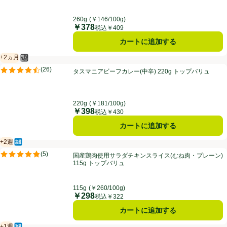
260g
(￥146/100g)
￥378
価格
税込￥409
カートに追加する
+2ヵ月
電子レンジ使用可
賞味・消費期限保証：2ヵ月
タスマニアビーフカレー(中辛) 220g トップバリュ
(
26
)
タスマニアビーフカレー(中辛) 220g トップバリュ
評価は26件のレビューで5点中4.5点。
220g
(￥181/100g)
￥398
価格
税込￥430
カートに追加する
+2週
冷蔵食品
賞味・消費期限保証：2週間
国産鶏肉使用サラダチキンスライス(むね肉・プレーン) 115g トップバ
(
5
)
国産鶏肉使用サラダチキンスライス(むね肉・プレーン)
評価は5件のレビューで5点中4.8点。
115g トップバリュ
115g
(￥260/100g)
￥298
価格
税込￥322
カートに追加する
+1週