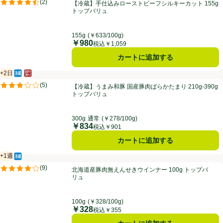
【冷蔵】手仕込みローストビーフシルキーカット 155g トップバリュ
(
2
)
【冷蔵】手仕込みローストビーフシルキーカット 155g
評価は2件のレビューで5点中4.5点。
トップバリュ
155g
(￥633/100g)
￥980
価格
税込￥1,059
カートに追加する
+2日
冷蔵食品
はかり売り（不定貫）
賞味・消費期限保証：2日
【冷蔵】うまみ和豚 国産豚肉ばらかたまり 210g-390g トップバリュ
(
5
)
【冷蔵】うまみ和豚 国産豚肉ばらかたまり 210g-390g
評価は5件のレビューで5点中3.2点。
トップバリュ
300g
通常
(￥278/100g)
￥834
価格
税込￥901
カートに追加する
+1週
冷蔵食品
賞味・消費期限保証：１週間
北海道産豚肉無えんせきウインナー 100g トップバリュ
(
9
)
北海道産豚肉無えんせきウインナー 100g トップバ
評価は9件のレビューで5点中4.2点。
リュ
100g
(￥328/100g)
￥328
価格
税込￥355