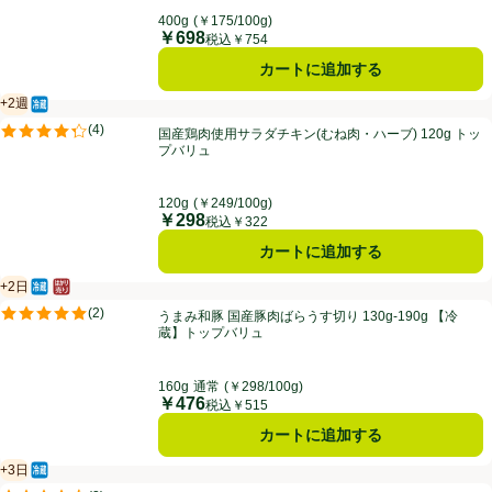
400g
(￥175/100g)
￥698
価格
税込￥754
カートに追加する
+2週
冷蔵食品
賞味・消費期限保証：2週間
国産鶏肉使用サラダチキン(むね肉・ハーブ) 120g トップバリュ
(
4
)
国産鶏肉使用サラダチキン(むね肉・ハーブ) 120g トッ
評価は4件のレビューで5点中4.3点。
プバリュ
120g
(￥249/100g)
￥298
価格
税込￥322
カートに追加する
+2日
冷蔵食品
はかり売り（不定貫）
賞味・消費期限保証：2日
うまみ和豚 国産豚肉ばらうす切り 130g-190g 【冷蔵】トップバリュ
(
2
)
うまみ和豚 国産豚肉ばらうす切り 130g-190g 【冷
評価は2件のレビューで5点中5.0点。
蔵】トップバリュ
160g
通常
(￥298/100g)
￥476
価格
税込￥515
カートに追加する
+3日
冷蔵食品
賞味・消費期限保証：3日