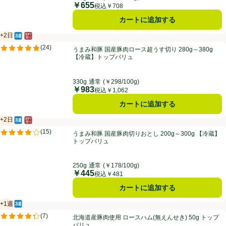
￥655
価格
税込￥708
カートに追加する
+2日
冷蔵食品
はかり売り（不定貫）
賞味・消費期限保証：2日
うまみ和豚 国産豚肉ロース超うす切り 280g～380g 【冷蔵】トップバ
(
24
)
うまみ和豚 国産豚肉ロース超うす切り 280g～380g
評価は24件のレビューで5点中4.8点。
【冷蔵】トップバリュ
330g
通常
(￥298/100g)
￥983
価格
税込￥1,062
カートに追加する
+2日
冷蔵食品
はかり売り（不定貫）
賞味・消費期限保証：2日
うまみ和豚 国産豚肉切りおとし 200g～300g 【冷蔵】トップバリュ
(
15
)
うまみ和豚 国産豚肉切りおとし 200g～300g 【冷蔵】
評価は15件のレビューで5点中4.1点。
トップバリュ
250g
通常
(￥178/100g)
￥445
価格
税込￥481
カートに追加する
+1週
冷蔵食品
賞味・消費期限保証：１週間
北海道産豚肉使用 ロースハム(無えんせき) 50g トップバリュ
(
7
)
北海道産豚肉使用 ロースハム(無えんせき) 50g トップ
評価は7件のレビューで5点中4.3点。
バリュ