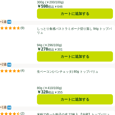
300g
(￥200/100g)
￥598
価格
税込￥646
カートに追加する
+1週
冷蔵食品
賞味・消費期限保証：１週間
しっとり食感パストラミポーク切り落し 94g トップバリュ
(
9
)
しっとり食感パストラミポーク切り落し 94g トップバ
評価は9件のレビューで5点中4.6点。
リュ
94g
(￥296/100g)
￥278
価格
税込￥301
カートに追加する
+2週
冷蔵食品
賞味・消費期限保証：2週間
生ベーコン(パンチェッタ) 80g トップバリュ
(
4
)
生ベーコン(パンチェッタ) 80g トップバリュ
評価は4件のレビューで5点中5.0点。
80g
(￥410/100g)
￥328
価格
税込￥355
カートに追加する
+1週
冷蔵食品
賞味・消費期限保証：１週間
米粉で作った餃子の皮 22枚入 【冷蔵】トップバリュ
(
2
)
米粉で作った餃子の皮 22枚入 【冷蔵】トップバリュ