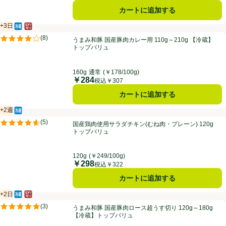
カートに追加する
+3日
冷蔵食品
はかり売り（不定貫）
賞味・消費期限保証：3日
うまみ和豚 国産豚肉カレー用 110g～210g 【冷蔵】トップバリュ
(
8
)
うまみ和豚 国産豚肉カレー用 110g～210g 【冷蔵】
評価は8件のレビューで5点中4.0点。
トップバリュ
160g
通常
(￥178/100g)
￥284
価格
税込￥307
カートに追加する
+2週
冷蔵食品
賞味・消費期限保証：2週間
国産鶏肉使用サラダチキン(むね肉・プレーン) 120g トップバリュ
(
5
)
国産鶏肉使用サラダチキン(むね肉・プレーン) 120g
評価は5件のレビューで5点中4.6点。
トップバリュ
120g
(￥249/100g)
￥298
価格
税込￥322
カートに追加する
+2日
冷蔵食品
はかり売り（不定貫）
賞味・消費期限保証：2日
うまみ和豚 国産豚肉ロース超うす切り 120g～180g 【冷蔵】トップバ
(
3
)
うまみ和豚 国産豚肉ロース超うす切り 120g～180g
評価は3件のレビューで5点中5.0点。
【冷蔵】トップバリュ