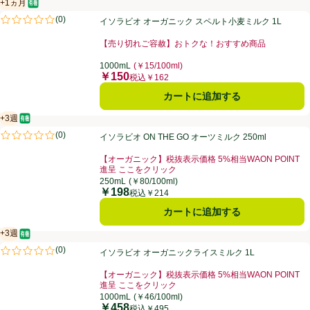
+1ヵ月
オーガニック/有機
賞味・消費期限保証：1ヵ月
イソラビオ オーガニック スペルト小麦ミルク 1L
(
0
)
イソラビオ オーガニック スペルト小麦ミルク 1L
評価は0件のレビューで5点中0.0点。
【売り切れご容赦】おトクな！おすすめ商品
お買い得品名：【売り切れご容赦】おトクな！おすすめ
1000mL
(￥15/100ml)
￥150
価格
税込￥162
カートに追加する
+3週
オーガニック/有機
賞味・消費期限保証：3週間
イソラビオ ON THE GO オーツミルク 250ml
(
0
)
イソラビオ ON THE GO オーツミルク 250ml
評価は0件のレビューで5点中0.0点。
【オーガニック】税抜表示価格 5%相当WAON POINT
進呈 ここをクリック
お買い得品名：【オーガニック】税抜表示価格 5%相当W
250mL
(￥80/100ml)
￥198
価格
税込￥214
カートに追加する
+3週
オーガニック/有機
賞味・消費期限保証：3週間
イソラビオ オーガニックライスミルク 1L
(
0
)
イソラビオ オーガニックライスミルク 1L
評価は0件のレビューで5点中0.0点。
【オーガニック】税抜表示価格 5%相当WAON POINT
進呈 ここをクリック
お買い得品名：【オーガニック】税抜表示価格 5%相当W
1000mL
(￥46/100ml)
￥458
価格
税込￥495