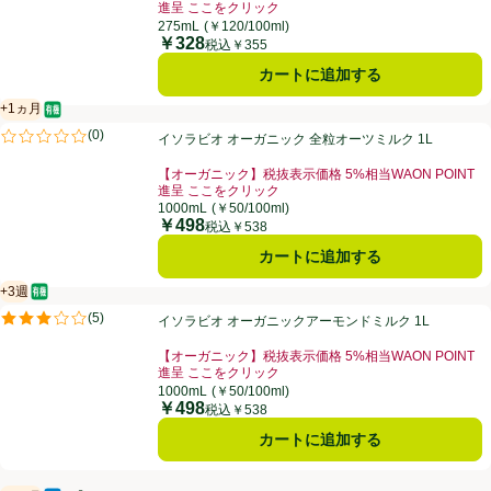
進呈 ここをクリック
お買い得品名：【オーガニック】税抜表示価格 5%相当W
275mL
(￥120/100ml)
￥328
価格
税込￥355
カートに追加する
+1ヵ月
オーガニック/有機
賞味・消費期限保証：1ヵ月
イソラビオ オーガニック 全粒オーツミルク 1L
(
0
)
イソラビオ オーガニック 全粒オーツミルク 1L
評価は0件のレビューで5点中0.0点。
【オーガニック】税抜表示価格 5%相当WAON POINT
進呈 ここをクリック
お買い得品名：【オーガニック】税抜表示価格 5%相当W
1000mL
(￥50/100ml)
￥498
価格
税込￥538
カートに追加する
+3週
オーガニック/有機
賞味・消費期限保証：3週間
イソラビオ オーガニックアーモンドミルク 1L
(
5
)
イソラビオ オーガニックアーモンドミルク 1L
評価は5件のレビューで5点中3.0点。
【オーガニック】税抜表示価格 5%相当WAON POINT
進呈 ここをクリック
お買い得品名：【オーガニック】税抜表示価格 5%相当W
1000mL
(￥50/100ml)
￥498
価格
税込￥538
カートに追加する