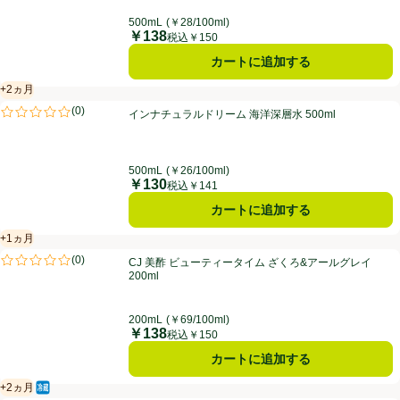
500mL
(￥28/100ml)
￥138
価格
税込￥150
カートに追加する
+2ヵ月
賞味・消費期限保証：2ヵ月
インナチュラルドリーム 海洋深層水 500ml
(
0
)
インナチュラルドリーム 海洋深層水 500ml
評価は0件のレビューで5点中0.0点。
500mL
(￥26/100ml)
￥130
価格
税込￥141
カートに追加する
+1ヵ月
賞味・消費期限保証：1ヵ月
CJ 美酢 ビューティータイム ざくろ&アールグレイ 200ml
(
0
)
CJ 美酢 ビューティータイム ざくろ&アールグレイ
評価は0件のレビューで5点中0.0点。
200ml
200mL
(￥69/100ml)
￥138
価格
税込￥150
カートに追加する
+2ヵ月
冷蔵食品
賞味・消費期限保証：2ヵ月