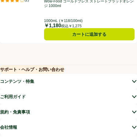
(
2
)
Wow-Food コールドプレス ストレートブラッドオレン
評価は2件のレビューで5点中4.0点。
ジ 1000ml
1000mL
(￥118/100ml)
￥1,180
価格
税込￥1,275
カートに追加する
サポート・ヘルプ・お問い合わせ
(新しいウィンドウで開く)
(新しいウィンドウで開く)
コンテンツ・特集
ご利用ガイド
規約・免責事項
会社情報