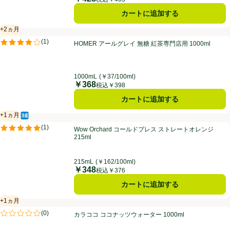
カートに追加する
+2ヵ月
賞味・消費期限保証：2ヵ月
HOMER アールグレイ 無糖 紅茶専門店用 1000ml
(
1
)
HOMER アールグレイ 無糖 紅茶専門店用 1000ml
評価は1件のレビューで5点中4.0点。
1000mL
(￥37/100ml)
￥368
価格
税込￥398
カートに追加する
+1ヵ月
冷蔵食品
賞味・消費期限保証：1ヵ月
Wow Orchard コールドプレス ストレートオレンジ 215ml
(
1
)
Wow Orchard コールドプレス ストレートオレンジ
評価は1件のレビューで5点中5.0点。
215ml
215mL
(￥162/100ml)
￥348
価格
税込￥376
カートに追加する
+1ヵ月
賞味・消費期限保証：1ヵ月
カラココ ココナッツウォーター 1000ml
(
0
)
カラココ ココナッツウォーター 1000ml
評価は0件のレビューで5点中0.0点。