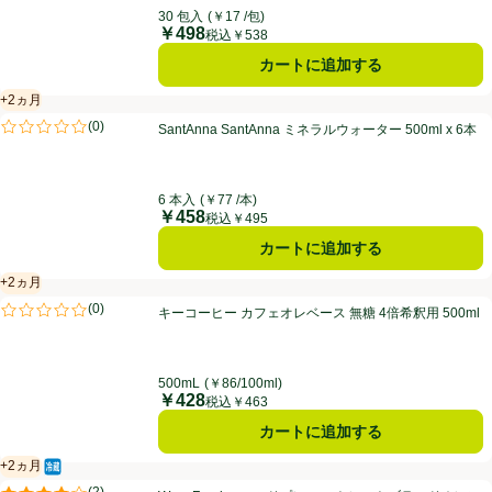
30 包入
(￥17 /包)
￥498
価格
税込￥538
カートに追加する
+2ヵ月
賞味・消費期限保証：2ヵ月
SantAnna SantAnna ミネラルウォーター 500ml x 6本
(
0
)
SantAnna SantAnna ミネラルウォーター 500ml x 6本
評価は0件のレビューで5点中0.0点。
6 本入
(￥77 /本)
￥458
価格
税込￥495
カートに追加する
+2ヵ月
賞味・消費期限保証：2ヵ月
キーコーヒー カフェオレベース 無糖 4倍希釈用 500ml
(
0
)
キーコーヒー カフェオレベース 無糖 4倍希釈用 500ml
評価は0件のレビューで5点中0.0点。
500mL
(￥86/100ml)
￥428
価格
税込￥463
カートに追加する
+2ヵ月
冷蔵食品
賞味・消費期限保証：2ヵ月
Wow-Food コールドプレス ストレートブラッドオレンジ 1000ml