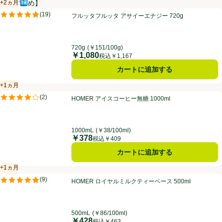
+2ヵ月
【おすすめ】
冷蔵食品
賞味・消費期限保証：2ヵ月
フルッタフルッタ アサイーエナジー 720g
(
19
)
フルッタフルッタ アサイーエナジー 720g
評価は19件のレビューで5点中4.9点。
720g
(￥151/100g)
￥1,080
価格
税込￥1,167
カートに追加する
+1ヵ月
賞味・消費期限保証：1ヵ月
HOMER アイスコーヒー無糖 1000ml
(
2
)
HOMER アイスコーヒー無糖 1000ml
評価は2件のレビューで5点中4.0点。
1000mL
(￥38/100ml)
￥378
価格
税込￥409
カートに追加する
+1ヵ月
賞味・消費期限保証：1ヵ月
HOMER ロイヤルミルクティーベース 500ml
(
9
)
HOMER ロイヤルミルクティーベース 500ml
評価は9件のレビューで5点中4.8点。
500mL
(￥86/100ml)
￥428
価格
税込￥463