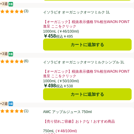
+3週
オーガニック/有機
賞味・消費期限保証：3週間
イソラビオ オーガニックオーツミルク 1L
(
3
)
イソラビオ オーガニックオーツミルク 1L
評価は3件のレビューで5点中5.0点。
【オーガニック】税抜表示価格 5%相当WAON POINT
進呈 ここをクリック
お買い得品名：【オーガニック】税抜表示価格 5%相当W
1000mL
(￥46/100ml)
￥458
価格
税込￥495
カートに追加する
+3週
オーガニック/有機
賞味・消費期限保証：3週間
イソラビオ オーガニックオーツミルクシンプル 1L
(
6
)
イソラビオ オーガニックオーツミルクシンプル 1L
評価は6件のレビューで5点中5.0点。
【オーガニック】税抜表示価格 5%相当WAON POINT
進呈 ここをクリック
お買い得品名：【オーガニック】税抜表示価格 5%相当W
1000mL
(￥50/100ml)
￥498
価格
税込￥538
カートに追加する
+2週
冷蔵食品
賞味・消費期限保証：2週間
AMC アップルジュース 750ml
(
1
)
AMC アップルジュース 750ml
評価は1件のレビューで5点中5.0点。
【売り切れご容赦】おトクな！おすすめ商品
お買い得品名：【売り切れご容赦】おトクな！おすすめ
750mL
(￥48/100ml)