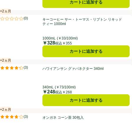
カートに追加する
+2ヵ月
賞味・消費期限保証：2ヵ月
キーコーヒー サー・トーマス・リプトン リキッドティー 1000ml
(
0
)
キーコーヒー サー・トーマス・リプトン リキッド
評価は0件のレビューで5点中0.0点。
ティー 1000ml
1000mL
(￥33/100ml)
￥328
価格
税込￥355
カートに追加する
+2ヵ月
賞味・消費期限保証：2ヵ月
ハワイアンサン グァバネクター 340ml
(
3
)
ハワイアンサン グァバネクター 340ml
評価は3件のレビューで5点中4.3点。
340mL
(￥73/100ml)
￥248
価格
税込￥268
カートに追加する
+2ヵ月
賞味・消費期限保証：2ヵ月
オンガネ コーン茶 30包入
(
3
)
オンガネ コーン茶 30包入
評価は3件のレビューで5点中3.7点。