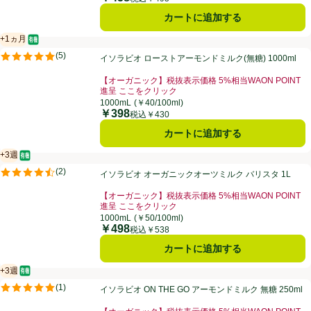
カートに追加する
+1ヵ月
オーガニック/有機
賞味・消費期限保証：1ヵ月
イソラビオ ローストアーモンドミルク(無糖) 1000ml
(
5
)
イソラビオ ローストアーモンドミルク(無糖) 1000ml
評価は5件のレビューで5点中4.8点。
【オーガニック】税抜表示価格 5%相当WAON POINT
進呈 ここをクリック
お買い得品名：【オーガニック】税抜表示価格 5%相当W
1000mL
(￥40/100ml)
￥398
価格
税込￥430
カートに追加する
+3週
オーガニック/有機
賞味・消費期限保証：3週間
イソラビオ オーガニックオーツミルク バリスタ 1L
(
2
)
イソラビオ オーガニックオーツミルク バリスタ 1L
評価は2件のレビューで5点中4.5点。
【オーガニック】税抜表示価格 5%相当WAON POINT
進呈 ここをクリック
お買い得品名：【オーガニック】税抜表示価格 5%相当W
1000mL
(￥50/100ml)
￥498
価格
税込￥538
カートに追加する
+3週
オーガニック/有機
賞味・消費期限保証：3週間
イソラビオ ON THE GO アーモンドミルク 無糖 250ml
(
1
)
イソラビオ ON THE GO アーモンドミルク 無糖 250ml
評価は1件のレビューで5点中5.0点。