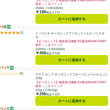
【オーガニック】税抜表示価格 5%相当WAON POINT
進呈 ここをクリック
お買い得品名：【オーガニック】税抜表示価格 5%相当W
250mL
(￥80/100ml)
￥198
価格
税込￥214
カートに追加する
+3週
オーガニック/有機
賞味・消費期限保証：3週間
イソラビオ オーガニックアーモンドミルク バリスタ 1L
(
2
)
イソラビオ オーガニックアーモンドミルク バリスタ
評価は2件のレビューで5点中5.0点。
1L
【オーガニック】税抜表示価格 5%相当WAON POINT
進呈 ここをクリック
お買い得品名：【オーガニック】税抜表示価格 5%相当W
1000mL
(￥50/100ml)
￥498
価格
税込￥538
カートに追加する
+1ヵ月
オーガニック/有機
賞味・消費期限保証：1ヵ月
アネラ ホップ オーガニックフルーツピューレ(りんご) 100g
(
0
)
アネラ ホップ オーガニックフルーツピューレ(りんご)
評価は0件のレビューで5点中0.0点。
100g
【オーガニック】税抜表示価格 5%相当WAON POINT
進呈 ここをクリック
お買い得品名：【オーガニック】税抜表示価格 5%相当W
100g
(￥30/10g)
￥298
価格
税込￥322
カートに追加する
+1ヵ月