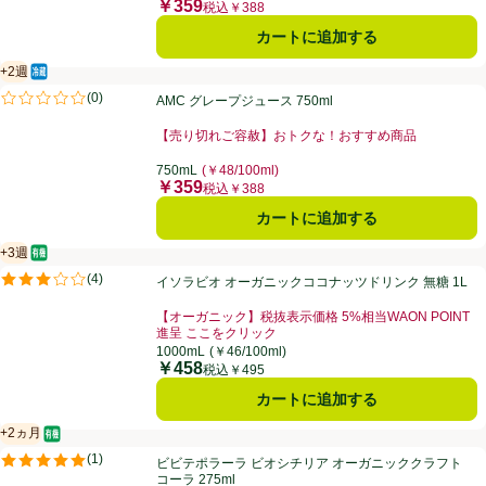
￥359
価格
税込￥388
カートに追加する
+2週
冷蔵食品
賞味・消費期限保証：2週間
AMC グレープジュース 750ml
(
0
)
AMC グレープジュース 750ml
評価は0件のレビューで5点中0.0点。
【売り切れご容赦】おトクな！おすすめ商品
お買い得品名：【売り切れご容赦】おトクな！おすすめ
750mL
(￥48/100ml)
￥359
価格
税込￥388
カートに追加する
+3週
オーガニック/有機
賞味・消費期限保証：3週間
イソラビオ オーガニックココナッツドリンク 無糖 1L
(
4
)
イソラビオ オーガニックココナッツドリンク 無糖 1L
評価は4件のレビューで5点中3.0点。
【オーガニック】税抜表示価格 5%相当WAON POINT
進呈 ここをクリック
お買い得品名：【オーガニック】税抜表示価格 5%相当W
1000mL
(￥46/100ml)
￥458
価格
税込￥495
カートに追加する
+2ヵ月
オーガニック/有機
賞味・消費期限保証：2ヵ月
ビビテポラーラ ビオシチリア オーガニッククラフトコーラ 275ml
(
1
)
ビビテポラーラ ビオシチリア オーガニッククラフト
評価は1件のレビューで5点中5.0点。
コーラ 275ml