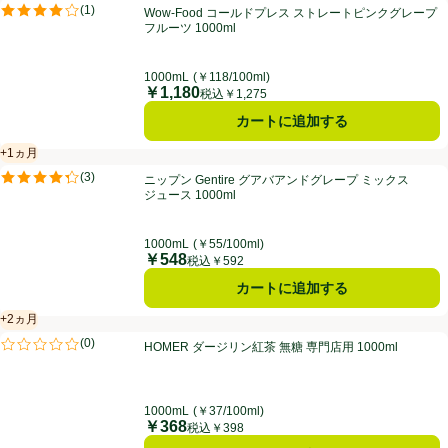
Wow-Food コールドプレス ストレートピンクグレープフルーツ 1000m
(
1
)
Wow-Food コールドプレス ストレートピンクグレープ
評価は1件のレビューで5点中4.0点。
フルーツ 1000ml
1000mL
(￥118/100ml)
￥1,180
価格
税込￥1,275
カートに追加する
+1ヵ月
賞味・消費期限保証：1ヵ月
ニップン Gentire グアバアンドグレープ ミックスジュース 1000ml
(
3
)
ニップン Gentire グアバアンドグレープ ミックス
評価は3件のレビューで5点中4.3点。
ジュース 1000ml
1000mL
(￥55/100ml)
￥548
価格
税込￥592
カートに追加する
+2ヵ月
賞味・消費期限保証：2ヵ月
HOMER ダージリン紅茶 無糖 専門店用 1000ml
(
0
)
HOMER ダージリン紅茶 無糖 専門店用 1000ml
評価は0件のレビューで5点中0.0点。
1000mL
(￥37/100ml)
￥368
価格
税込￥398