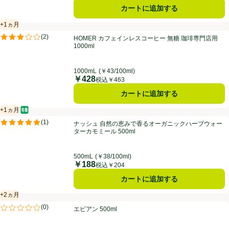
カートに追加する
+1ヵ月
賞味・消費期限保証：1ヵ月
HOMER カフェインレスコーヒー 無糖 珈琲専門店用 1000ml
(
2
)
HOMER カフェインレスコーヒー 無糖 珈琲専門店用
評価は2件のレビューで5点中3.0点。
1000ml
1000mL
(￥43/100ml)
￥428
価格
税込￥463
カートに追加する
+1ヵ月
オーガニック/有機
賞味・消費期限保証：1ヵ月
ナッシュ 自然の恵みで香るオーガニックハーブウォーターカモミール 50
(
1
)
ナッシュ 自然の恵みで香るオーガニックハーブウォー
評価は1件のレビューで5点中5.0点。
ターカモミール 500ml
500mL
(￥38/100ml)
￥188
価格
税込￥204
カートに追加する
+2ヵ月
賞味・消費期限保証：2ヵ月
エビアン 500ml
(
0
)
エビアン 500ml
評価は0件のレビューで5点中0.0点。