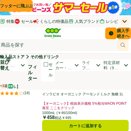
コンテンツに飛ぶ
検索に飛ぶ
フッターに飛ぶ
特集
セール
くらしの特価品
人気ブランド
レシピ
上
Green Beans
お客さ
購入手
￥0
はじめてのお買い物ガイド
イオンカードでおトク
配送日時
続きへ
(新しいウィンドウで開く)
(新しいウィンドウで開く)
サポート・ヘルプ・お問い合わせ
ご意見ボックス
商品
(新しいウィンドウで開く)
(新しいウィンドウで開く)
輸入品ストア
その他ドリンク
メインメニュ―ボタン
並び
開いて並び替えオプションのリストを見る
メー
ライ
特定原材
セ
お
フィ
替え
カー・ブ
フス
料（9品
ー
す
ル
ランド
タイ
目）
ル
す
ター
ル
め
順
+3週
【セール】
オーガニック/有機
賞味・消費期限保証：3週間
商品リスト
イソラビオ オーガニック アーモンドミルク 無糖 1L
(
18
)
イソラビオ オーガニック アーモンドミルク 無糖 1L
評価は18件のレビューで5点中3.9点。
【オーガニック】税抜表示価格 5%相当WAON POINT
進呈 ここをクリック
お買い得品名：【オーガニック】税抜表示価格 5%相当W
1000mL
(￥46/100ml)
￥458
価格
税込￥495
カートに追加する