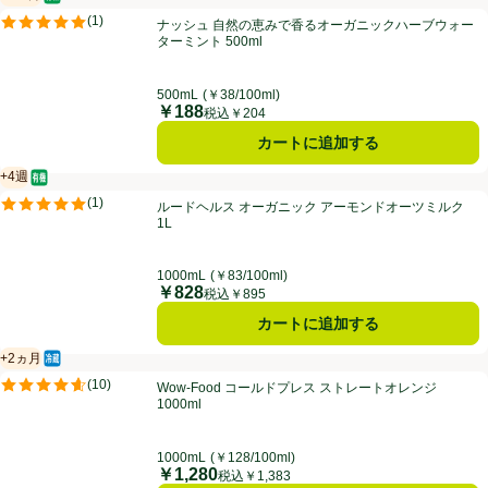
オーガニック/有機
賞味・消費期限保証：1ヵ月
ナッシュ 自然の恵みで香るオーガニックハーブウォーターミント 500m
(
1
)
ナッシュ 自然の恵みで香るオーガニックハーブウォー
評価は1件のレビューで5点中5.0点。
ターミント 500ml
500mL
(￥38/100ml)
￥188
価格
税込￥204
カートに追加する
+4週
オーガニック/有機
賞味・消費期限保証：4週間
ルードヘルス オーガニック アーモンドオーツミルク 1L
(
1
)
ルードヘルス オーガニック アーモンドオーツミルク
評価は1件のレビューで5点中5.0点。
1L
1000mL
(￥83/100ml)
￥828
価格
税込￥895
カートに追加する
+2ヵ月
冷蔵食品
賞味・消費期限保証：2ヵ月
Wow-Food コールドプレス ストレートオレンジ 1000ml
(
10
)
Wow-Food コールドプレス ストレートオレンジ
評価は10件のレビューで5点中4.6点。
1000ml
1000mL
(￥128/100ml)
￥1,280
価格
税込￥1,383