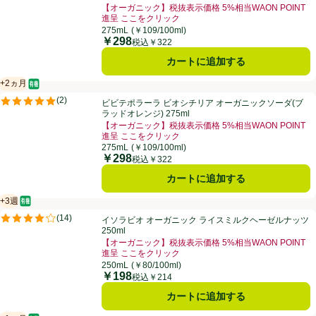
【オーガニック】税抜表示価格 5%相当WAON POINT
進呈 ここをクリック
お買い得品名：【オーガニック】税抜表示価格 5%相当W
275mL
(￥109/100ml)
￥298
価格
税込￥322
カートに追加する
+2ヵ月
オーガニック/有機
賞味・消費期限保証：2ヵ月
ビビテポラーラ ビオシチリア オーガニックソーダ(ブラッドオレンジ) 27
(
2
)
ビビテポラーラ ビオシチリア オーガニックソーダ(ブ
評価は2件のレビューで5点中5.0点。
ラッドオレンジ) 275ml
【オーガニック】税抜表示価格 5%相当WAON POINT
進呈 ここをクリック
お買い得品名：【オーガニック】税抜表示価格 5%相当W
275mL
(￥109/100ml)
￥298
価格
税込￥322
カートに追加する
+3週
オーガニック/有機
賞味・消費期限保証：3週間
イソラビオ オーガニック ライスミルクヘーゼルナッツ 250ml
(
14
)
イソラビオ オーガニック ライスミルクヘーゼルナッツ
評価は14件のレビューで5点中4.2点。
250ml
【オーガニック】税抜表示価格 5%相当WAON POINT
進呈 ここをクリック
お買い得品名：【オーガニック】税抜表示価格 5%相当W
250mL
(￥80/100ml)
￥198
価格
税込￥214
カートに追加する