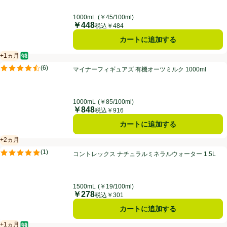
1000mL
(￥45/100ml)
￥448
価格
税込￥484
カートに追加する
+1ヵ月
オーガニック/有機
賞味・消費期限保証：1ヵ月
マイナーフィギュアズ 有機オーツミルク 1000ml
(
6
)
マイナーフィギュアズ 有機オーツミルク 1000ml
評価は6件のレビューで5点中4.5点。
1000mL
(￥85/100ml)
￥848
価格
税込￥916
カートに追加する
+2ヵ月
賞味・消費期限保証：2ヵ月
コントレックス ナチュラルミネラルウォーター 1.5L
(
1
)
コントレックス ナチュラルミネラルウォーター 1.5L
評価は1件のレビューで5点中5.0点。
1500mL
(￥19/100ml)
￥278
価格
税込￥301
カートに追加する
+1ヵ月