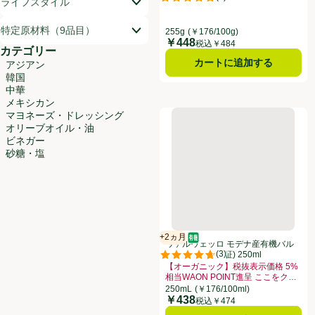
ライフスタイル
評価は2件のレビューで5点中5.0点
特定原材料（9品目）
255g
(￥176/100g)
￥448
価格
税込￥484
カテゴリー
カートに追加する
アジアン
韓国
中華
メキシカン
ヴァルヴェッロ モデナ産有機バルサ
マヨネーズ・ドレッシング
オリーブオイル・油
ビネガー
砂糖・塩
+2ヵ月
オーガニック/有機
賞味・消費期限保証：2ヵ月
ヴァルヴェッロ モデナ産有機バル
(
3
)
サミコ酢(IGP認証) 250ml
評価は3件のレビューで5点中4.7点
【オーガニック】税抜表示価格 5%
相当WAON POINT進呈 ここをク
リック
お買い得品名：【オーガニック】税抜表示
250mL
(￥176/100ml)
￥438
価格
税込￥474