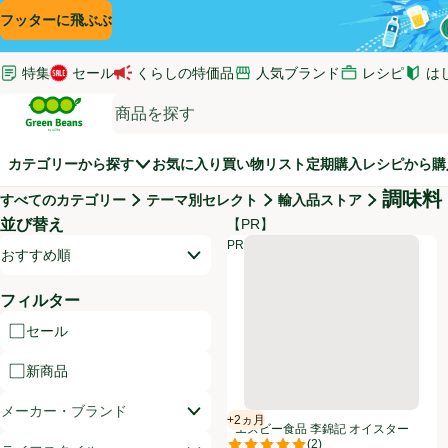
コンテンツに飛ぶ
検索に飛ぶ
フッターに飛ぶ
特集
セール
くらしの特価品
人気ブランド
レシピ
は
(新し
Green Beans
カテゴリーから探す
お気に入り
買い物リスト
定期購入
レシピから購
調味料
すべてのカテゴリー
テーマ別セレクト
輸入品ストア
並び替え
【PR】
商品リスト
エスビー食品 李錦記 オイスターソ
PR
開いて並び替えオプションのリストを見る
PR
おすすめ順
フィルター
セール
新商品
メーカー・ブランド
+2ヵ月
賞味・消費期限保証：2ヵ月
エスビー食品 李錦記 オイスター
(
2
)
ソース 255g