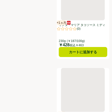
+1ヵ月
新商品
賞味・消費期限保証：1ヵ月
サンタ・マリア タコソース ミディ
(
0
)
アム 230g
評価は0件のレビューで5点中0.0点
230g
(￥187/100g)
￥428
価格
税込￥463
カートに追加する
CJ FOODS JAPAN コチュジャン