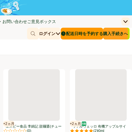
・お問い合わせ
ご意見ボックス
上
く)
(新しいウィンドウで開く)
お客さまのカー
ログイン
配送日時を予約する
購入手続きへ
￥0
商品を探す
配送日時を予約する
ーブ入り) 85g
エスビー食品 李錦記 甜麺醤(チューブ入り) 90g
ヴァルヴェッロ 有機アップルサ
+2ヵ月
+2ヵ月
賞味・消費期限保証：2ヵ月
オーガニック/有機
賞味・消費期限保証：2ヵ月
エスビー食品 李錦記 甜麺醤(チュー
ヴァルヴェッロ 有機アップルサイ
(
0
)
(
2
)
ブ入り) 90g
ダービネガー 500ml