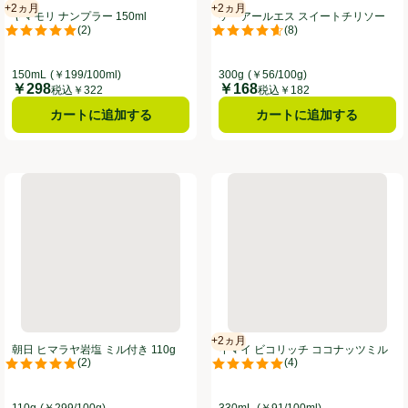
+2ヵ月
+2ヵ月
賞味・消費期限保証：2ヵ月
賞味・消費期限保証：2ヵ月
ヤマモリ ナンプラー 150ml
ケーアールエス スイートチリソー
(
2
)
(
8
)
ス 300g
。
評価は2件のレビューで5点中5.0点。
評価は8件のレビューで5点中4.6
150mL
(￥199/100ml)
300g
(￥56/100g)
￥298
￥168
価格
価格
税込￥322
税込￥182
カートに追加する
カートに追加する
0ml
朝日 ヒマラヤ岩塩 ミル付き 110g
イマイ ビコリッチ ココナッツミル
+2ヵ月
賞味・消費期限保証：2ヵ月
朝日 ヒマラヤ岩塩 ミル付き 110g
イマイ ビコリッチ ココナッツミル
(
2
)
(
4
)
ク 330ml
。
評価は2件のレビューで5点中5.0点。
評価は4件のレビューで5点中5.0
110g
(￥299/100g)
330mL
(￥91/100ml)