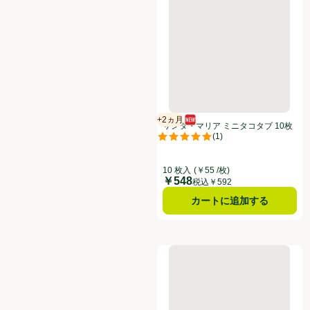
+2ヵ月
新商品
賞味・消費期限保証：2ヵ月
サンタ・マリア ミニタコタブ 10枚
(
1
)
入
評価は1件のレビューで5点中5.0点
10 枚入
(￥55 /枚)
￥548
価格
税込￥592
カートに追加する
サンタ・マリア タコソース ミディ