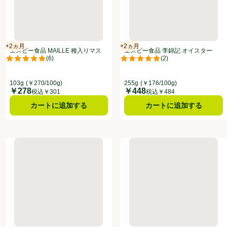
+2ヵ月
+2ヵ月
賞味・消費期限保証：2ヵ月
賞味・消費期限保証：2ヵ月
エスビー食品 MAILLE 種入りマス
エスビー食品 李錦記 オイスター
(
6
)
(
2
)
タード 103g
ソース 255g
点。
評価は6件のレビューで5点中5.0点。
評価は2件のレビューで5点中5.0
103g
(￥270/100g)
255g
(￥176/100g)
￥278
￥448
価格
価格
税込￥301
税込￥484
カートに追加する
カートに追加する
ス 300g
カラ ココナッツクリームパウダー 50g
南の極み 天日塩 500g