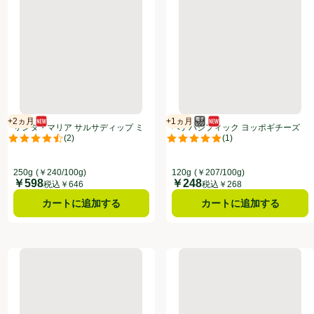
+2ヵ月
+1ヵ月
新商品
賞味・消費期限保証：2ヵ月
電子レンジ使用可
新商品
賞味・消費期限保証：1ヵ月
サンタ・マリア サルサディップ ミ
ヘテパシフィック ヨッポギチーズ
(
2
)
(
1
)
ディアム 250g
味 120g
点。
評価は2件のレビューで5点中4.5点。
評価は1件のレビューで5点中5.0
250g
(￥240/100g)
120g
(￥207/100g)
￥598
￥248
価格
価格
税込￥646
税込￥268
カートに追加する
カートに追加する
ス 60ml
エスビー食品 MAILLE 種入りマスタード 103g
エスビー食品 李錦記 オイスター