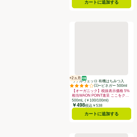
カートに追加する
ヴァルヴェッロ 有機はちみつ入ア
+2ヵ月
オーガニック/有機
賞味・消費期限保証：2ヵ月
ヴァルヴェッロ 有機はちみつ入
(
1
)
アップルサイダービネガー 500ml
評価は1件のレビューで5点中4.0点
【オーガニック】税抜表示価格 5%
相当WAON POINT進呈 ここをク
リック
お買い得品名：【オーガニック】税抜表示
500mL
(￥100/100ml)
￥498
価格
税込￥538
カートに追加する
サンタ・マリア ミニタコタブ 1