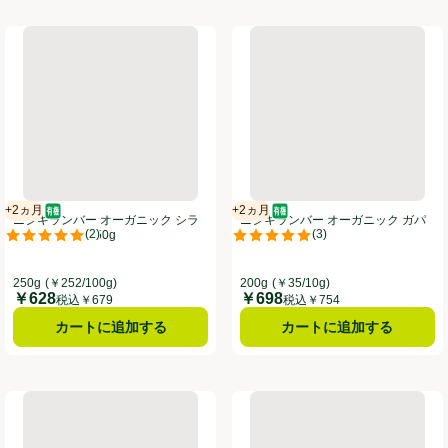
ty Ltd レッドアイランド EXVオリーブオイル 456g
ニシキランバー オーガニック シラチャーソース 250g
ニシキランバー オーガニック ガ
+2ヵ月
+2ヵ月
オーガニック/有機
賞味・消費期限保証：2ヵ月
オーガニック/有機
賞味・消費期限保証：2ヵ月
ニシキランバー オーガニック シラ
ニシキランバー オーガニック ガパ
(
2
)
(
3
)
チャーソース 250g
オソース 200g
。
評価は2件のレビューで5点中5.0点。
評価は3件のレビューで5点中5.0
250g
(￥252/100g)
200g
(￥35/10g)
￥628
￥698
価格
価格
税込￥679
税込￥754
カートに追加する
カートに追加する
アイ・ジー・エム ベトナムフォー鶏だしスープ2食セット 202g
ニシキランバー オーガニック 