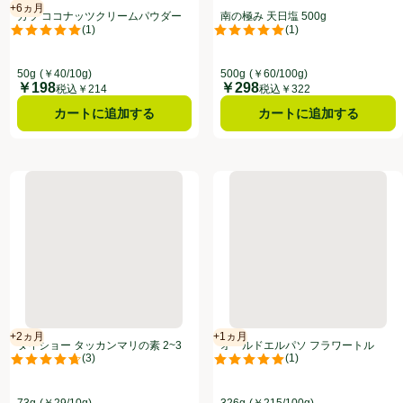
+6ヵ月
賞味・消費期限保証：6ヵ月
カラ ココナッツクリームパウダー
南の極み 天日塩 500g
(
1
)
(
1
)
50g
点。
評価は1件のレビューで5点中5.0点。
評価は1件のレビューで5点中5.0
50g
(￥40/10g)
500g
(￥60/100g)
￥198
￥298
価格
価格
税込￥214
税込￥322
カートに追加する
カートに追加する
ク 330ml
ダイショー タッカンマリの素 2~3人前(73g)
オールドエルパソ フラワート
+2ヵ月
+1ヵ月
賞味・消費期限保証：2ヵ月
賞味・消費期限保証：1ヵ月
ダイショー タッカンマリの素 2~3
オールドエルパソ フラワートル
(
3
)
(
1
)
人前(73g)
ティーヤ 8枚入
点。
評価は3件のレビューで5点中4.7点。
評価は1件のレビューで5点中5.0
73g
(￥29/10g)
326g
(￥215/100g)