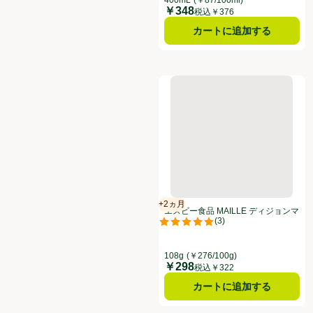
￥348
価格
税込￥376
カートに追加する
エスビー食品 MAILLE ディジョ
+2ヵ月
賞味・消費期限保証：2ヵ月
エスビー食品 MAILLE ディジョンマ
(
3
)
スタード 108g
評価は3件のレビューで5点中5.0点
108g
(￥276/100g)
￥298
価格
税込￥322
カートに追加する