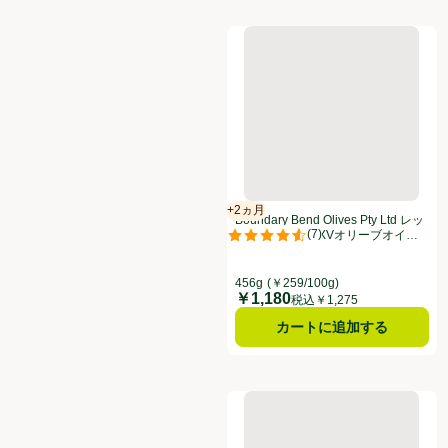
Boundary Bend Olives P
+2ヵ月
賞味・消費期限保証：2ヵ月
Boundary Bend Olives Pty Ltd レッ
(
7
)
ドアイランド EXVオリーブオイル
評価は7件のレビューで5点中4.6点
456g
456g
(￥259/100g)
￥1,180
価格
税込￥1,275
カートに追加する
bibigo コチュジャン 60g