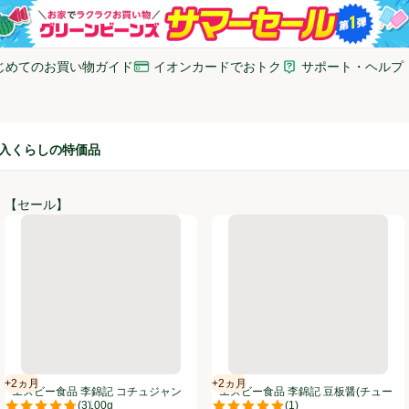
じめてのお買い物ガイド
イオンカードでおトク
サポート・ヘルプ
いウィンドウで開く)
(新しいウィンドウで開く)
(新しいウィンドウで開
入
くらしの特価品
【セール】
ース 255g
エスビー食品 李錦記 コチュジャン(チューブ入り) 100g
エスビー食品 李錦記 豆板醤(チュ
+2ヵ月
+2ヵ月
賞味・消費期限保証：2ヵ月
賞味・消費期限保証：2ヵ月
エスビー食品 李錦記 コチュジャン
エスビー食品 李錦記 豆板醤(チュー
(
3
)
(
1
)
(チューブ入り) 100g
ブ入り) 85g