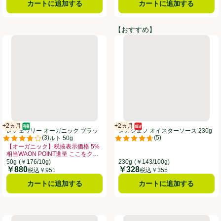
カートに追加する
カートに追加する
【おすすめ】
ップルサイダービネガー 500ml
レチェヴリー オーガニック ブラックガーリック ソルト 50g
メガシェフ オイスターソース 2
+2ヵ月
+2ヵ月
オーガニック/有機
賞味・消費期限保証：2ヵ月
新商品
賞味・消費期限保証：2ヵ月
レチェヴリー オーガニック ブラッ
メガシェフ オイスターソース 230g
(
3
)
(
5
)
クガーリック ソルト 50g
。
評価は3件のレビューで5点中3.7点。
評価は5件のレビューで5点中4.6
【オーガニック】税抜表示価格 5%
相当WAON POINT進呈 ここをク
価格 5%相当WAON POINT進呈 ここをクリック、、クリックしてこのオファ
リック
お買い得品名：【オーガニック】税抜表示価格 5%相当WAON POINT進呈 
50g
(￥176/10g)
230g
(￥143/100g)
￥880
￥328
価格
価格
税込￥951
税込￥355
カートに追加する
カートに追加する
0枚入
友盛 種ありなつめ 400g
サンタ・マリア グリーンハラペー