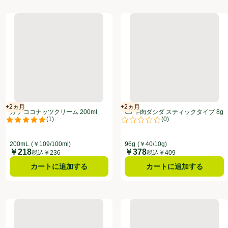
パオソース 200g
カラ ココナッツクリーム 200ml
CJ 牛肉ダシダ スティックタイプ 
+2ヵ月
+2ヵ月
賞味・消費期限保証：2ヵ月
賞味・消費期限保証：2ヵ月
カラ ココナッツクリーム 200ml
CJ 牛肉ダシダ スティックタイプ 8g
(
1
)
(
0
)
x 12本入
点。
評価は1件のレビューで5点中5.0点。
評価は0件のレビューで5点中0.0
200mL
(￥109/100ml)
96g
(￥40/10g)
￥218
￥378
価格
価格
税込￥236
税込￥409
カートに追加する
カートに追加する
エキストラバージンココナッツオイル 416g
アルチェネロ 有機エクストラヴァージンオリーブオイル フルッタート
ファルキオーニ EXVオリーブオ