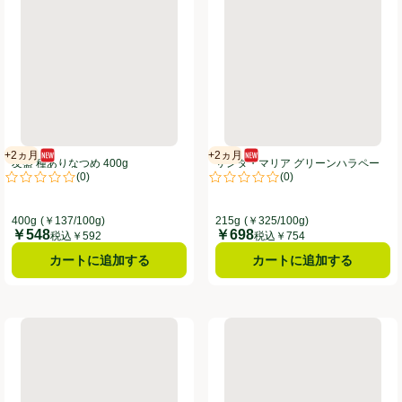
+2ヵ月
+2ヵ月
新商品
賞味・消費期限保証：2ヵ月
新商品
賞味・消費期限保証：2ヵ月
友盛 種ありなつめ 400g
サンタ・マリア グリーンハラペー
(
0
)
(
0
)
ニョ 215g
。
評価は0件のレビューで5点中0.0点。
評価は0件のレビューで5点中0.0
400g
(￥137/100g)
215g
(￥325/100g)
￥548
￥698
価格
価格
税込￥592
税込￥754
カートに追加する
カートに追加する
アム 230g
ハインツ トマトケチャップ 逆さボトル 460g
マキルヘニー タバスコ ペパーソー