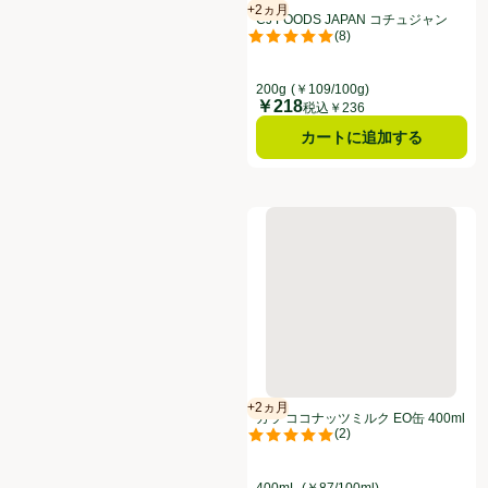
+2ヵ月
賞味・消費期限保証：2ヵ月
CJ FOODS JAPAN コチュジャン
(
8
)
200g
評価は8件のレビューで5点中5.0点
200g
(￥109/100g)
￥218
価格
税込￥236
カートに追加する
カラ ココナッツミルク EO缶 40
+2ヵ月
賞味・消費期限保証：2ヵ月
カラ ココナッツミルク EO缶 400ml
(
2
)
評価は2件のレビューで5点中5.0点
400mL
(￥87/100ml)