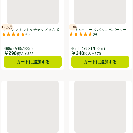
+2ヵ月
+1年
賞味・消費期限保証：2ヵ月
賞味・消費期限保証：１年
ハインツ トマトケチャップ 逆さボ
マキルヘニー タバスコ ペパーソー
(
8
)
(
4
)
トル 460g
ス 60ml
。
評価は8件のレビューで5点中5.0点。
評価は4件のレビューで5点中5.0
460g
(￥65/100g)
60mL
(￥581/100ml)
￥298
￥348
価格
価格
税込￥322
税込￥376
カートに追加する
カートに追加する
 200g
ヤマモリ ナンプラー 150ml
ケーアールエス スイートチリソー