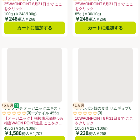
。
評価は3件のレビューで5点中4.7点。
評価は1件のレビューで5点中5.0
25WAONPOINT 8月31日まで ここ
25WAONPOINT 8月31日まで ここ
をクリック
をクリック
お買い得品名：25WAONPOINT 8月31日まで ここをクリック、、クリック
お買い得品名：25WAONPOINT 
100g
(￥248/100g)
85g
(￥30/10g)
￥248
￥248
価格
価格
税込￥268
税込￥268
カートに追加する
カートに追加する
ミコ酢(IGP認証) 250ml
クレメンテ オーガニックエキストラバージンオリーブオイル 455g
モランボン韓の食菜 サムギョプサ
+6ヵ月
+1ヵ月
オーガニック/有機
賞味・消費期限保証：6ヵ月
賞味・消費期限保証：1ヵ月
クレメンテ オーガニックエキスト
モランボン韓の食菜 サムギョプサ
(
0
)
(
0
)
ラバージンオリーブオイル 455g
ル 105g
。
評価は0件のレビューで5点中0.0点。
評価は0件のレビューで5点中0.0
【オーガニック】税抜表示価格 5%
10WAONPOINT 8月31日まで ここ
相当WAON POINT進呈 ここをク
をクリック
価格 5%相当WAON POINT進呈 ここをクリック、、クリックしてこのオファ
リック
お買い得品名：【オーガニック】税抜表示価格 5%相当WAON POINT進呈 
お買い得品名：10WAONPOINT 
455g
(￥348/100g)
105g
(￥227/100g)
￥1,580
￥238
価格
価格
税込￥1,707
税込￥258