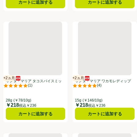
カートに追加する
カートに追加する
30g
サンタ・マリア タコスパイスミックス 28g
サンタ・マリア ワカモレディッ
+2ヵ月
+2ヵ月
新商品
賞味・消費期限保証：2ヵ月
新商品
賞味・消費期限保証：2ヵ月
サンタ・マリア タコスパイスミッ
サンタ・マリア ワカモレディップ
(
1
)
(
4
)
クス 28g
ミックス 15g
点。
評価は1件のレビューで5点中5.0点。
評価は4件のレビューで5点中4.8
ーのある全商品リストを表示
ここをクリック、、クリックしてこのオファーのある全商品リストを表示
28g
(￥78/10g)
15g
(￥146/10g)
￥218
￥218
価格
価格
税込￥236
税込￥236
カートに追加する
カートに追加する
ニョ 215g
サンタ・マリア サルサディップ ミディアム 250g
ヘテパシフィック ヨッポギチーズ