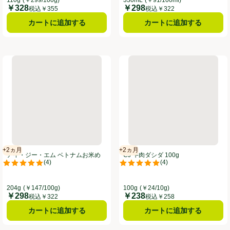
￥328
￥298
価格
価格
税込￥355
税込￥322
カートに追加する
カートに追加する
ンマスタード 108g
アイ・ジー・エム ベトナムお米めんフォー 204g
CJ 牛肉ダシダ 100g
+2ヵ月
+2ヵ月
賞味・消費期限保証：2ヵ月
賞味・消費期限保証：2ヵ月
アイ・ジー・エム ベトナムお米め
CJ 牛肉ダシダ 100g
(
4
)
(
4
)
んフォー 204g
。
評価は4件のレビューで5点中5.0点。
評価は4件のレビューで5点中5.0
204g
(￥147/100g)
100g
(￥24/10g)
￥298
￥238
価格
価格
税込￥322
税込￥258
カートに追加する
カートに追加する