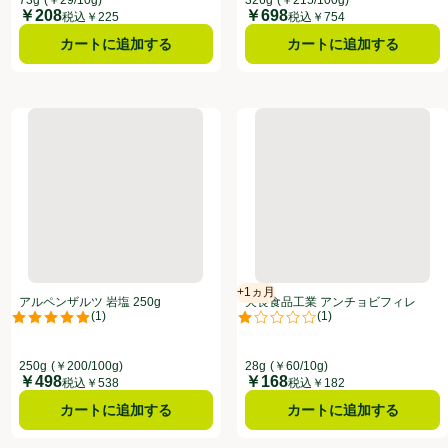
￥208
￥698
価格
価格
税込￥225
税込￥754
カートに追加する
カートに追加する
アルペンザルツ 岩塩 250g
天長食品工業 アンチョビフィレ 
+1ヵ月
賞味・消費期限保証：1ヵ月
アルペンザルツ 岩塩 250g
天長食品工業 アンチョビフィレ
(
1
)
(
1
)
28g
点。
評価は1件のレビューで5点中5.0点。
評価は1件のレビューで5点中1.0
250g
(￥200/100g)
28g
(￥60/10g)
￥498
￥168
価格
価格
税込￥538
税込￥182
カートに追加する
カートに追加する