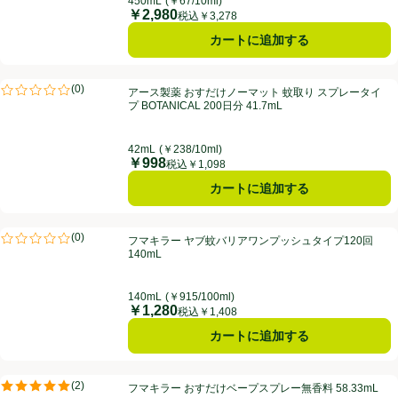
450mL
(￥67/10ml)
￥2,980
価格
税込￥3,278
カートに追加する
アース製薬 おすだけノーマット 蚊取り スプレータイプ BOTANICAL 200
(
0
)
アース製薬 おすだけノーマット 蚊取り スプレータイ
評価は0件のレビューで5点中0.0点。
プ BOTANICAL 200日分 41.7mL
42mL
(￥238/10ml)
￥998
価格
税込￥1,098
カートに追加する
フマキラー ヤブ蚊バリアワンプッシュタイプ120回 140mL
(
0
)
フマキラー ヤブ蚊バリアワンプッシュタイプ120回
評価は0件のレビューで5点中0.0点。
140mL
140mL
(￥915/100ml)
￥1,280
価格
税込￥1,408
カートに追加する
フマキラー おすだけベープスプレー無香料 58.33mL
(
2
)
フマキラー おすだけベープスプレー無香料 58.33mL
評価は2件のレビューで5点中5.0点。