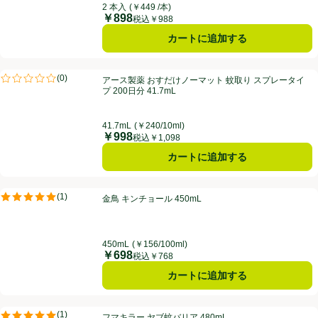
2 本入
(￥449 /本)
￥898
価格
税込￥988
カートに追加する
アース製薬 おすだけノーマット 蚊取り スプレータイプ 200日分 41.7m
(
0
)
アース製薬 おすだけノーマット 蚊取り スプレータイ
評価は0件のレビューで5点中0.0点。
プ 200日分 41.7mL
41.7mL
(￥240/10ml)
￥998
価格
税込￥1,098
カートに追加する
金鳥 キンチョール 450mL
(
1
)
金鳥 キンチョール 450mL
評価は1件のレビューで5点中5.0点。
450mL
(￥156/100ml)
￥698
価格
税込￥768
カートに追加する
フマキラー ヤブ蚊バリア 480mL
(
1
)
フマキラー ヤブ蚊バリア 480mL