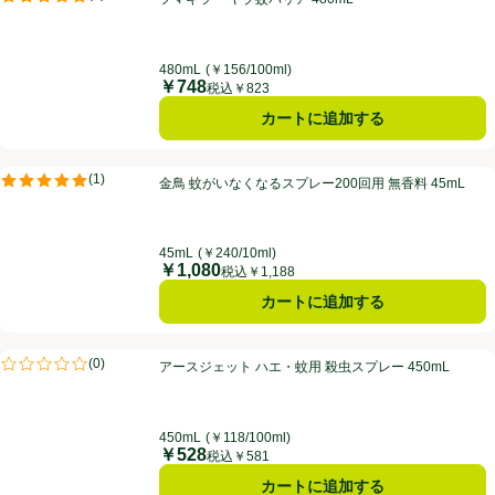
評価は1件のレビューで5点中5.0点。
480mL
(￥156/100ml)
￥748
価格
税込￥823
カートに追加する
金鳥 蚊がいなくなるスプレー200回用 無香料 45mL
(
1
)
金鳥 蚊がいなくなるスプレー200回用 無香料 45mL
評価は1件のレビューで5点中5.0点。
45mL
(￥240/10ml)
￥1,080
価格
税込￥1,188
カートに追加する
アースジェット ハエ・蚊用 殺虫スプレー 450mL
(
0
)
アースジェット ハエ・蚊用 殺虫スプレー 450mL
評価は0件のレビューで5点中0.0点。
450mL
(￥118/100ml)
￥528
価格
税込￥581
カートに追加する