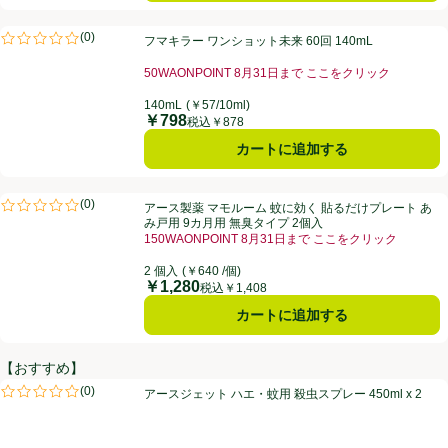
フマキラー ワンショット未来 60回 140mL
(
0
)
フマキラー ワンショット未来 60回 140mL
評価は0件のレビューで5点中0.0点。
50WAONPOINT 8月31日まで ここをクリック
お買い得品名：50WAONPOINT 8月31日まで こ
140mL
(￥57/10ml)
￥798
価格
税込￥878
カートに追加する
アース製薬 マモルーム 蚊に効く 貼るだけプレート あみ戸用 9カ月用 
(
0
)
アース製薬 マモルーム 蚊に効く 貼るだけプレート あ
評価は0件のレビューで5点中0.0点。
み戸用 9カ月用 無臭タイプ 2個入
150WAONPOINT 8月31日まで ここをクリック
お買い得品名：150WAONPOINT 8月31日まで 
2 個入
(￥640 /個)
￥1,280
価格
税込￥1,408
カートに追加する
【おすすめ】
アースジェット ハエ・蚊用 殺虫スプレー 450ml x 2
(
0
)
アースジェット ハエ・蚊用 殺虫スプレー 450ml x 2
評価は0件のレビューで5点中0.0点。