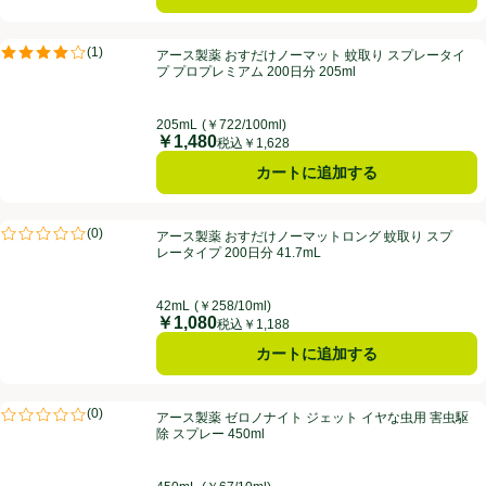
アース製薬 おすだけノーマット 蚊取り スプレータイプ プロプレミアム 20
(
1
)
アース製薬 おすだけノーマット 蚊取り スプレータイ
評価は1件のレビューで5点中4.0点。
プ プロプレミアム 200日分 205ml
205mL
(￥722/100ml)
￥1,480
価格
税込￥1,628
カートに追加する
アース製薬 おすだけノーマットロング 蚊取り スプレータイプ 200日分 4
(
0
)
アース製薬 おすだけノーマットロング 蚊取り スプ
評価は0件のレビューで5点中0.0点。
レータイプ 200日分 41.7mL
42mL
(￥258/10ml)
￥1,080
価格
税込￥1,188
カートに追加する
アース製薬 ゼロノナイト ジェット イヤな虫用 害虫駆除 スプレー 450m
(
0
)
アース製薬 ゼロノナイト ジェット イヤな虫用 害虫駆
評価は0件のレビューで5点中0.0点。
除 スプレー 450ml