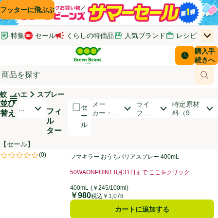
コンテンツに飛ぶ
検索に飛ぶ
フッターに飛ぶ
特集
セール
くらしの特価品
人気ブランド
レシピ
上
Green Beans
お客さ
購入手
￥0
はじめてのお買い物ガイド
イオンカードでおトク
配送日時
続きへ
(新しいウィンドウで開く)
(新しいウィンドウで開く)
サポート・ヘルプ・お問い合わせ
ご意見ボックス
商品
(新しいウィンドウで開く)
(新しいウィンドウで開く)
蚊 ハエ
スプレー
メインメニュ―ボタン
並び
開いて並び替えオプションのリストを見る
メー
ライ
特定原材
セ
お
フィ
替え
カー・ブ
フス
料（9品
ー
す
ル
ランド
タイ
目）
ル
す
ター
ル
め
順
【セール】
商品リスト
フマキラー おうちバリアスプレー 400mL
(
0
)
フマキラー おうちバリアスプレー 400mL
評価は0件のレビューで5点中0.0点。
50WAONPOINT 8月31日まで ここをクリック
お買い得品名：50WAONPOINT 8月31日まで こ
400mL
(￥245/100ml)
￥980
価格
税込￥1,078
カートに追加する