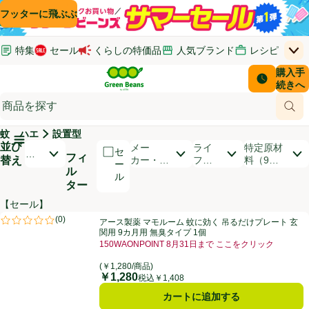
コンテンツに飛ぶ
検索に飛ぶ
フッターに飛ぶ
特集
セール
くらしの特価品
人気ブランド
レシピ
上
Green Beans
お客さ
購入手
￥0
はじめてのお買い物ガイド
イオンカードでおトク
配送日時
続きへ
(新しいウィンドウで開く)
(新しいウィンドウで開く)
サポート・ヘルプ・お問い合わせ
ご意見ボックス
商品
(新しいウィンドウで開く)
(新しいウィンドウで開く)
蚊 ハエ
設置型
メインメニュ―ボタン
並び
開いて並び替えオプションのリストを見る
メー
ライ
特定原材
セ
お
フィ
替え
カー・ブ
フス
料（9品
ー
す
ル
ランド
タイ
目）
ル
す
ター
ル
め
順
【セール】
商品リスト
アース製薬 マモルーム 蚊に効く 吊るだけプレート 玄関用 9カ月用 無臭
(
0
)
アース製薬 マモルーム 蚊に効く 吊るだけプレート 玄
評価は0件のレビューで5点中0.0点。
関用 9カ月用 無臭タイプ 1個
150WAONPOINT 8月31日まで ここをクリック
お買い得品名：150WAONPOINT 8月31日まで 
(￥1,280/商品)
￥1,280
価格
税込￥1,408
カートに追加する