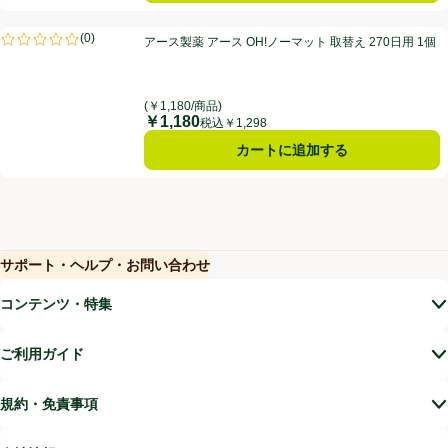
アース製薬 アース OH!ノーマット 取替え 270日用 1個
(
0
)
アース製薬 アース OH!ノーマット 取替え 270日用 1個
評価は0件のレビューで5点中0.0点。
(￥1,180/商品)
￥1,180
価格
税込￥1,298
カートに追加する
サポート・ヘルプ・お問い合わせ
(新しいウィンドウで開く)
(新しいウィンドウで開く)
コンテンツ・特集
ご利用ガイド
規約・免責事項