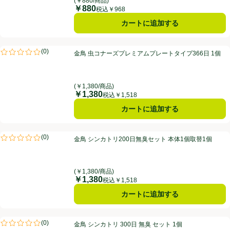
(￥880/商品)
￥880
価格
税込￥968
カートに追加する
金鳥 虫コナーズプレミアムプレートタイプ366日 1個
(
0
)
金鳥 虫コナーズプレミアムプレートタイプ366日 1個
評価は0件のレビューで5点中0.0点。
(￥1,380/商品)
￥1,380
価格
税込￥1,518
カートに追加する
金鳥 シンカトリ200日無臭セット 本体1個取替1個
(
0
)
金鳥 シンカトリ200日無臭セット 本体1個取替1個
評価は0件のレビューで5点中0.0点。
(￥1,380/商品)
￥1,380
価格
税込￥1,518
カートに追加する
金鳥 シンカトリ 300日 無臭 セット 1個
(
0
)
金鳥 シンカトリ 300日 無臭 セット 1個
評価は0件のレビューで5点中0.0点。