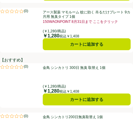
アース製薬 マモルーム 蚊に効く 吊るだけプレート 9カ月用 無臭タイプ
(
0
)
アース製薬 マモルーム 蚊に効く 吊るだけプレート 9カ
評価は0件のレビューで5点中0.0点。
月用 無臭タイプ 1個
150WAONPOINT 8月31日まで ここをクリック
お買い得品名：150WAONPOINT 8月31日まで 
(￥1,280/商品)
￥1,280
価格
税込￥1,408
カートに追加する
【おすすめ】
金鳥 シンカトリ 300日 無臭 取替え 1個
(
0
)
金鳥 シンカトリ 300日 無臭 取替え 1個
評価は0件のレビューで5点中0.0点。
(￥1,280/商品)
￥1,280
価格
税込￥1,408
カートに追加する
金鳥 シンカトリ200日無臭取替え 1個
(
0
)
金鳥 シンカトリ200日無臭取替え 1個
評価は0件のレビューで5点中0.0点。