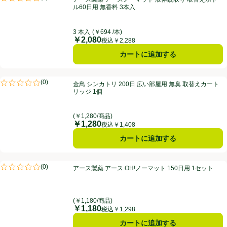
評価は0件のレビューで5点中0.0点。
ル60日用 無香料 3本入
3 本入
(￥694 /本)
￥2,080
価格
税込￥2,288
カートに追加する
金鳥 シンカトリ 200日 広い部屋用 無臭 取替えカートリッジ 1個
(
0
)
金鳥 シンカトリ 200日 広い部屋用 無臭 取替えカート
評価は0件のレビューで5点中0.0点。
リッジ 1個
(￥1,280/商品)
￥1,280
価格
税込￥1,408
カートに追加する
アース製薬 アース OH!ノーマット 150日用 1セット
(
0
)
アース製薬 アース OH!ノーマット 150日用 1セット
評価は0件のレビューで5点中0.0点。
(￥1,180/商品)
￥1,180
価格
税込￥1,298
カートに追加する