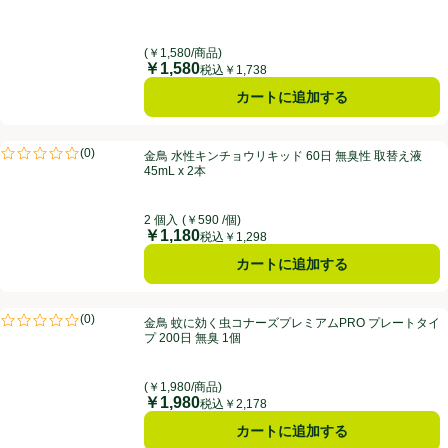
(￥1,580/商品)
￥1,580
価格
税込￥1,738
カートに追加する
金鳥 水性キンチョウリキッド 60日 無臭性 取替え液 45mL x 2本
(
0
)
金鳥 水性キンチョウリキッド 60日 無臭性 取替え液
評価は0件のレビューで5点中0.0点。
45mL x 2本
2 個入
(￥590 /個)
￥1,180
価格
税込￥1,298
カートに追加する
金鳥 蚊に効く虫コナーズプレミアムPRO プレートタイプ 200日 無臭 
(
0
)
金鳥 蚊に効く虫コナーズプレミアムPRO プレートタイ
評価は0件のレビューで5点中0.0点。
プ 200日 無臭 1個
(￥1,980/商品)
￥1,980
価格
税込￥2,178
カートに追加する