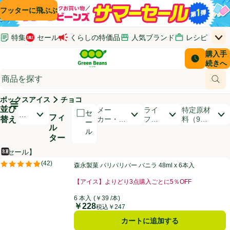
コンテンツに飛ぶ
検索に飛ぶ
フッターに飛ぶ
特集
セール
くらしの特価品
人気ブランド
レシピ
上
Green Beans
お客さ
購入手
￥0
はじめてのお買い物ガイド
イオンカードでおトク
配送日時
続きへ
(新しいウィンドウで開く)
(新しいウィンドウで開く)
サポート・ヘルプ・お問い合わせ
ご意見ボックス
商品
(新しいウィンドウで開く)
(新しいウィンドウで開く)
ボックスアイス
チョコ
メインメニュ―ボタン
並び
開いて並び替えオプションのリストを見る
メー
ライ
特定原材
セ
お
フィ
替え
カー・ブ
フス
料（9品
ー
す
ル
ランド
タイ
目）
ル
す
ター
ル
め
順
【セール】
冷凍食品
商品リスト
森永製菓 パリパリバー バニラ 48ml x 6本入
(
42
)
森永製菓 パリパリバー バニラ 48ml x 6本入
評価は42件のレビューで5点中4.8点。
【アイス】よりどり3点購入ごとに5％OFF
お買い得品名：【アイス】よりどり3点購入ごとに5％O
6 本入
(￥39 /本)
￥228
価格
税込￥247
カートに追加する