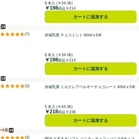
6 本入
(￥34 /本)
￥198
価格
税込￥214
カートに追加する
冷凍食品
赤城乳業 チョコミント 60ml x 6本
(
7
)
赤城乳業 チョコミント 60ml x 6本
評価は7件のレビューで5点中4.6点。
6 本入
(￥34 /本)
￥198
価格
税込￥214
カートに追加する
冷凍食品
赤城乳業 ミルクレアベルギーチョコレート 40ml x 5本
(
3
)
赤城乳業 ミルクレアベルギーチョコレート 40ml x 5本
評価は3件のレビューで5点中5.0点。
5 本入
(￥44 /本)
￥218
価格
税込￥236
カートに追加する
+4週
冷凍食品
賞味・消費期限保証：4週間
明治 うずまきソフト バニラ・チョコ・バニラ&チョコ 6個入(420ml)
(
3
)
明治 うずまきソフト バニラ・チョコ・バニラ&チョコ