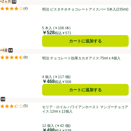
+2ヵ月
冷凍食品
賞味・消費期限保証：2ヵ月
明治 ピスタチオチョコレートアイスバー 5本入(235ml)
(
4
)
明治 ピスタチオチョコレートアイスバー 5本入(235ml)
評価は4件のレビューで5点中3.8点。
5 本入
(￥106 /本)
￥528
価格
税込￥571
カートに追加する
+4週
冷凍食品
賞味・消費期限保証：4週間
明治 チョコレート効果カカオアイス 75ml x 4個入
(
8
)
明治 チョコレート効果カカオアイス 75ml x 4個入
評価は8件のレビューで5点中4.5点。
4 個入
(￥117 /個)
￥468
価格
税込￥506
カートに追加する
冷凍食品
セリア・ロイル ハワイアンホースト マンゴーチョコアイス 12ml x 12
(
5
)
セリア・ロイル ハワイアンホースト マンゴーチョコア
評価は5件のレビューで5点中3.4点。
イス 12ml x 12個入
12 個入
(￥42 /個)
￥498
価格
税込￥538