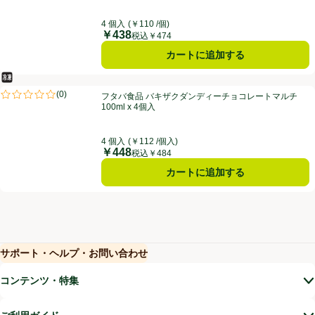
4 個入
(￥110 /個)
￥438
価格
税込￥474
カートに追加する
冷凍食品
フタバ食品 バキザクダンディーチョコレートマルチ 100ml x 4個入
(
0
)
フタバ食品 バキザクダンディーチョコレートマルチ
評価は0件のレビューで5点中0.0点。
100ml x 4個入
4 個入
(￥112 /個入)
￥448
価格
税込￥484
カートに追加する
サポート・ヘルプ・お問い合わせ
(新しいウィンドウで開く)
(新しいウィンドウで開く)
コンテンツ・特集