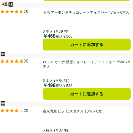
+4週
冷凍食品
賞味・消費期限保証：4週間
明治 アーモンドチョコレートアイスバー 47ml x 6本入
(
3
)
明治 アーモンドチョコレートアイスバー 47ml x 6本入
評価は3件のレビューで5点中4.7点。
6 本入
(￥79 /本)
￥468
価格
税込￥506
カートに追加する
冷凍食品
ロッテ ガーナ 濃密チョコレートアイスチョコ 55ml x 6本入
(
4
)
ロッテ ガーナ 濃密チョコレートアイスチョコ 55ml x 6
評価は4件のレビューで5点中5.0点。
本入
6 本入
(￥84 /本)
￥498
価格
税込￥538
カートに追加する
冷凍食品
森永乳業 ピノ ピスタチオ 10ml x 6粒
(
3
)
森永乳業 ピノ ピスタチオ 10ml x 6粒
評価は3件のレビューで5点中3.7点。
6 粒入
(￥37 /粒)