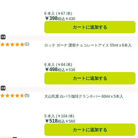
6 本入
(￥67 /本)
￥398
価格
税込￥430
カートに追加する
冷凍食品
ロッテ ガーナ 濃密チョコレートアイス 55ml x 6本入
(
1
)
ロッテ ガーナ 濃密チョコレートアイス 55ml x 6本入
評価は1件のレビューで5点中5.0点。
6 本入
(￥84 /本)
￥498
価格
税込￥538
カートに追加する
冷凍食品
大山乳業 白バラ珈琲クランチバー 60ml x 5本入
(
5
)
大山乳業 白バラ珈琲クランチバー 60ml x 5本入
評価は5件のレビューで5点中4.6点。
5 本入
(￥104 /本)
￥518
価格
税込￥560
カートに追加する