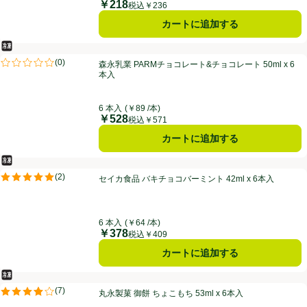
￥218
価格
税込￥236
カートに追加する
冷凍食品
森永乳業 PARMチョコレート&チョコレート 50ml x 6本入
(
0
)
森永乳業 PARMチョコレート&チョコレート 50ml x 6
評価は0件のレビューで5点中0.0点。
本入
6 本入
(￥89 /本)
￥528
価格
税込￥571
カートに追加する
冷凍食品
セイカ食品 バキチョコバーミント 42ml x 6本入
(
2
)
セイカ食品 バキチョコバーミント 42ml x 6本入
評価は2件のレビューで5点中5.0点。
6 本入
(￥64 /本)
￥378
価格
税込￥409
カートに追加する
冷凍食品
丸永製菓 御餅 ちょこもち 53ml x 6本入
(
7
)
丸永製菓 御餅 ちょこもち 53ml x 6本入
評価は7件のレビューで5点中3.9点。