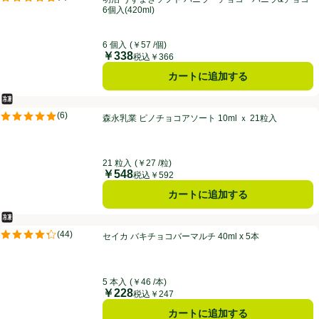
評価は3件のレビューで5点中4.7点。
6個入(420ml)
6 個入
(￥57 /個)
￥338
価格
税込￥366
カートに追加する
冷凍食品
森永乳業 ピノチョコアソート 10ml ｘ 21粒入
(
6
)
森永乳業 ピノチョコアソート 10ml ｘ 21粒入
評価は6件のレビューで5点中5.0点。
21 粒入
(￥27 /粒)
￥548
価格
税込￥592
カートに追加する
冷凍食品
セイカ バキチョコバーマルチ 40ml x 5本
(
44
)
セイカ バキチョコバーマルチ 40ml x 5本
評価は44件のレビューで5点中4.3点。
5 本入
(￥46 /本)
￥228
価格
税込￥247
カートに追加する