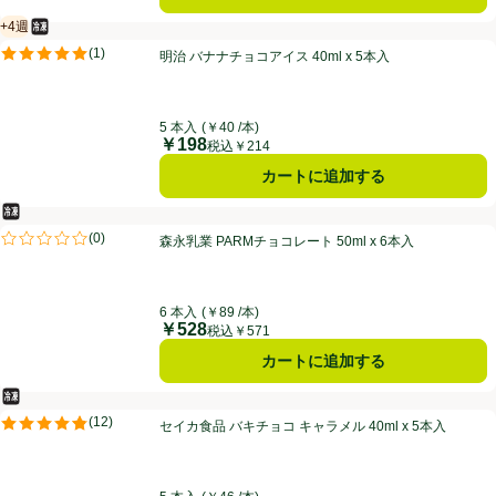
+4週
冷凍食品
賞味・消費期限保証：4週間
明治 バナナチョコアイス 40ml x 5本入
(
1
)
明治 バナナチョコアイス 40ml x 5本入
評価は1件のレビューで5点中5.0点。
5 本入
(￥40 /本)
￥198
価格
税込￥214
カートに追加する
冷凍食品
森永乳業 PARMチョコレート 50ml x 6本入
(
0
)
森永乳業 PARMチョコレート 50ml x 6本入
評価は0件のレビューで5点中0.0点。
6 本入
(￥89 /本)
￥528
価格
税込￥571
カートに追加する
冷凍食品
セイカ食品 バキチョコ キャラメル 40ml x 5本入
(
12
)
セイカ食品 バキチョコ キャラメル 40ml x 5本入
評価は12件のレビューで5点中4.8点。