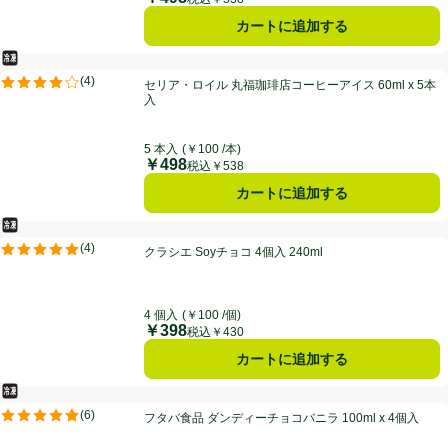
カートに追加する
冷凍食品
セリア・ロイル 丸福珈琲店コーヒーアイス 60ml x 5本入
(
4
)
セリア・ロイル 丸福珈琲店コーヒーアイス 60ml x 5本
評価は4件のレビューで5点中4.0点。
入
5 本入
(￥100 /本)
￥498
価格
税込￥538
カートに追加する
冷凍食品
クラシエ Soyチョコ 4個入 240ml
(
4
)
クラシエ Soyチョコ 4個入 240ml
評価は4件のレビューで5点中5.0点。
4 個入
(￥100 /個)
￥398
価格
税込￥430
カートに追加する
冷凍食品
フタバ食品 ダンディーチョコバニラ 100ml x 4個入
(
6
)
フタバ食品 ダンディーチョコバニラ 100ml x 4個入
評価は6件のレビューで5点中4.8点。