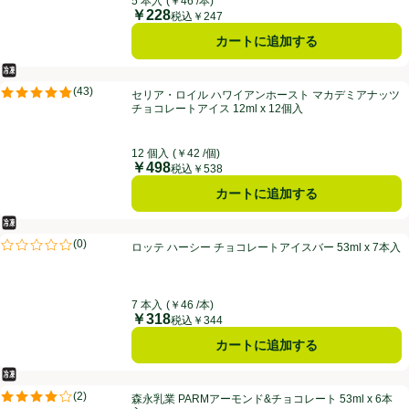
5 本入
(￥46 /本)
￥228
価格
税込￥247
カートに追加する
冷凍食品
セリア・ロイル ハワイアンホースト マカデミアナッツチョコレートアイス 1
(
43
)
セリア・ロイル ハワイアンホースト マカデミアナッツ
評価は43件のレビューで5点中4.8点。
チョコレートアイス 12ml x 12個入
12 個入
(￥42 /個)
￥498
価格
税込￥538
カートに追加する
冷凍食品
ロッテ ハーシー チョコレートアイスバー 53ml x 7本入
(
0
)
ロッテ ハーシー チョコレートアイスバー 53ml x 7本入
評価は0件のレビューで5点中0.0点。
7 本入
(￥46 /本)
￥318
価格
税込￥344
カートに追加する
冷凍食品
森永乳業 PARMアーモンド&チョコレート 53ml x 6本入
(
2
)
森永乳業 PARMアーモンド&チョコレート 53ml x 6本
評価は2件のレビューで5点中4.0点。