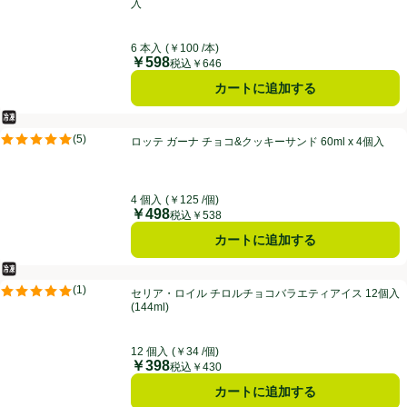
入
6 本入
(￥100 /本)
￥598
価格
税込￥646
カートに追加する
冷凍食品
ロッテ ガーナ チョコ&クッキーサンド 60ml x 4個入
(
5
)
ロッテ ガーナ チョコ&クッキーサンド 60ml x 4個入
評価は5件のレビューで5点中5.0点。
4 個入
(￥125 /個)
￥498
価格
税込￥538
カートに追加する
冷凍食品
セリア・ロイル チロルチョコバラエティアイス 12個入(144ml)
(
1
)
セリア・ロイル チロルチョコバラエティアイス 12個入
評価は1件のレビューで5点中5.0点。
(144ml)
12 個入
(￥34 /個)
￥398
価格
税込￥430
カートに追加する