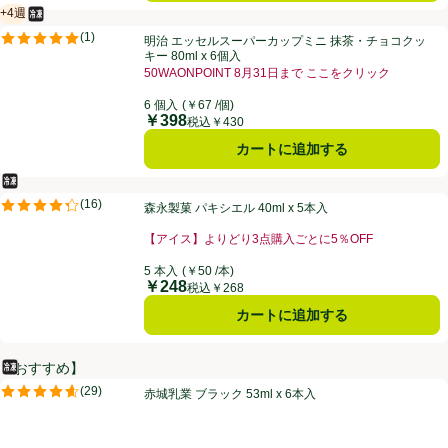
+4週
冷凍食品
賞味・消費期限保証：4週間
明治 エッセルスーパーカップミニ 抹茶・チョコクッキー 80ml x 6個入
(
1
)
明治 エッセルスーパーカップミニ 抹茶・チョコクッ
評価は1件のレビューで5点中5.0点。
キー 80ml x 6個入
50WAONPOINT 8月31日まで ここをクリック
お買い得品名：50WAONPOINT 8月31日まで こ
6 個入
(￥67 /個)
￥398
価格
税込￥430
カートに追加する
冷凍食品
森永製菓 パキシエル 40ml x 5本入
(
16
)
森永製菓 パキシエル 40ml x 5本入
評価は16件のレビューで5点中4.3点。
【アイス】よりどり3点購入ごとに5％OFF
お買い得品名：【アイス】よりどり3点購入ごとに5％O
5 本入
(￥50 /本)
￥248
価格
税込￥268
カートに追加する
【おすすめ】
冷凍食品
赤城乳業 ブラック 53ml x 6本入
(
29
)
赤城乳業 ブラック 53ml x 6本入
評価は29件のレビューで5点中4.6点。