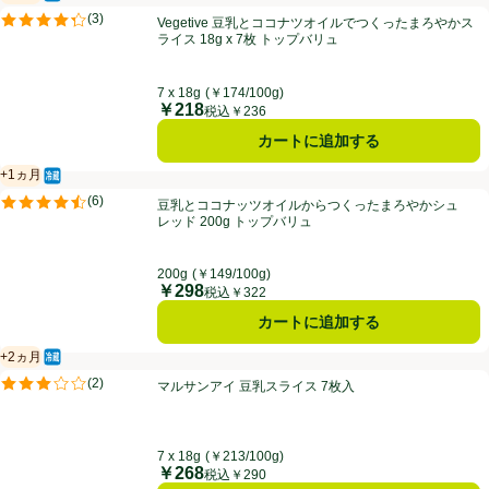
冷蔵食品
賞味・消費期限保証：1ヵ月
Vegetive 豆乳とココナツオイルでつくったまろやかスライス 18g x 7
(
3
)
Vegetive 豆乳とココナツオイルでつくったまろやかス
評価は3件のレビューで5点中4.3点。
ライス 18g x 7枚 トップバリュ
7 x 18g
(￥174/100g)
￥218
価格
税込￥236
カートに追加する
+1ヵ月
冷蔵食品
賞味・消費期限保証：1ヵ月
豆乳とココナッツオイルからつくったまろやかシュレッド 200g トッ
(
6
)
豆乳とココナッツオイルからつくったまろやかシュ
評価は6件のレビューで5点中4.5点。
レッド 200g トップバリュ
200g
(￥149/100g)
￥298
価格
税込￥322
カートに追加する
+2ヵ月
冷蔵食品
賞味・消費期限保証：2ヵ月
マルサンアイ 豆乳スライス 7枚入
(
2
)
マルサンアイ 豆乳スライス 7枚入
評価は2件のレビューで5点中3.0点。
7 x 18g
(￥213/100g)
￥268
価格
税込￥290