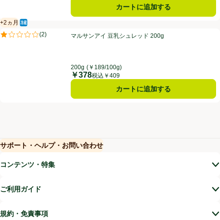
カートに追加する
+2ヵ月
冷蔵食品
賞味・消費期限保証：2ヵ月
マルサンアイ 豆乳シュレッド 200g
(
2
)
マルサンアイ 豆乳シュレッド 200g
評価は2件のレビューで5点中1.0点。
200g
(￥189/100g)
￥378
価格
税込￥409
カートに追加する
サポート・ヘルプ・お問い合わせ
(新しいウィンドウで開く)
(新しいウィンドウで開く)
コンテンツ・特集
ご利用ガイド
規約・免責事項