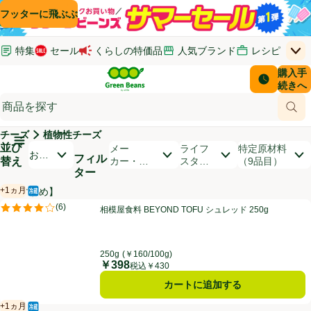
コンテンツに飛ぶ
検索に飛ぶ
フッターに飛ぶ
特集
セール
くらしの特価品
人気ブランド
レシピ
上
Green Beans
お客さ
購入手
￥0
はじめてのお買い物ガイド
イオンカードでおトク
配送日時
続きへ
(新しいウィンドウで開く)
(新しいウィンドウで開く)
サポート・ヘルプ・お問い合わせ
ご意見ボックス
商品
(新しいウィンドウで開く)
(新しいウィンドウで開く)
チーズ
植物性チーズ
メインメニュ―ボタン
並び
開いて並び替えオプションのリストを見る
メー
ライフ
特定原材料
おす
フィル
替え
カー・ブ
スタイ
（9品目）
すめ
ター
ランド
ル
順
+1ヵ月
【おすすめ】
冷蔵食品
賞味・消費期限保証：1ヵ月
商品リスト
相模屋食料 BEYOND TOFU シュレッド 250g
(
6
)
相模屋食料 BEYOND TOFU シュレッド 250g
評価は6件のレビューで5点中4.0点。
250g
(￥160/100g)
￥398
価格
税込￥430
カートに追加する
+1ヵ月