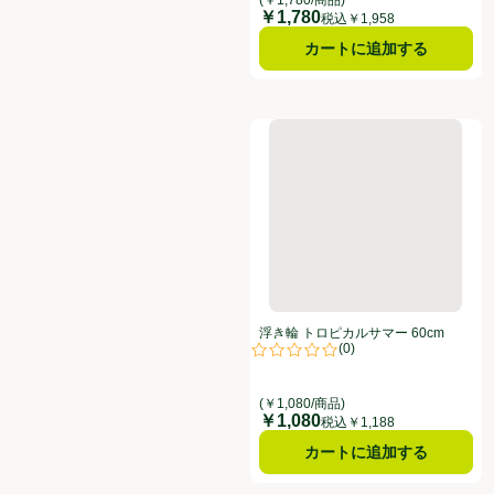
￥1,780
価格
税込￥1,958
カートに追加する
浮き輪 トロピカルサマー 60cm
浮き輪 トロピカルサマー 60cm
(
0
)
評価は0件のレビューで5点中0.0点
(￥1,080/商品)
￥1,080
価格
税込￥1,188
カートに追加する