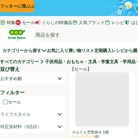
コンテンツに飛ぶ
検索に飛ぶ
フッターに飛ぶ
特集
セール
くらしの特価品
人気ブランド
レシピ
は
(新し
Green Beans
カテゴリーから探す
お気に入り
買い物リスト
定期購入
レシピから購
すべてのカテゴリー
子供用品・おもちゃ・文具・学童文具・学用品
並び替え
【セール】
商品リスト
かんたん空気抜き 1個
開いて並び替えオプションのリストを見る
おすすめ順
フィルター
セール
ライフスタイル
特定原材料（9品目）
かんたん空気抜き 1個
(
0
)