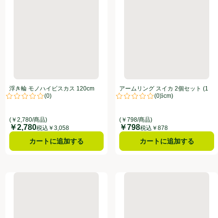
浮き輪 モノハイビスカス 120cm
アームリング スイカ 2個セット (1
(
0
)
(
0
)
個サイズ 24 x 16cm)
点。
評価は0件のレビューで5点中0.0点。
評価は0件のレビューで5点中0.0
(￥2,780/商品)
(￥798/商品)
￥2,780
￥798
価格
価格
税込￥3,058
税込￥878
カートに追加する
カートに追加する
70cm
浮き輪 クリアレインボー ハイビスカス 100cm
浮き輪 ウェルカムマリン 50c