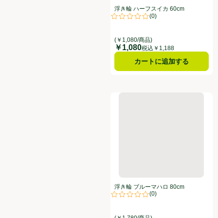
浮き輪 ハーフスイカ 60cm
(
0
)
評価は0件のレビューで5点中0.0点
(￥1,080/商品)
￥1,080
価格
税込￥1,188
カートに追加する
浮き輪 ブルーマハロ 80cm
浮き輪 ブルーマハロ 80cm
(
0
)
評価は0件のレビューで5点中0.0点
(￥1,780/商品)