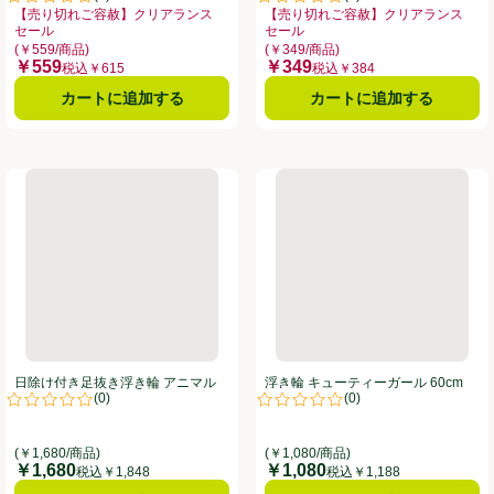
。
評価は0件のレビューで5点中0.0点。
評価は0件のレビューで5点中0.0
【売り切れご容赦】クリアランス
【売り切れご容赦】クリアランス
セール
セール
リアランスセール、、クリックしてこのオファーのある全商品リストを表示
お買い得品名：【売り切れご容赦】クリアランスセール、、クリックしてこのオ
お買い得品名：【売り切れご容赦】ク
(￥559/商品)
(￥349/商品)
￥559
￥349
価格
価格
税込￥615
税込￥384
カートに追加する
カートに追加する
日除け付き足抜き浮き輪 アニマルクラブ 55cm
浮き輪 キューティーガール 60
日除け付き足抜き浮き輪 アニマル
浮き輪 キューティーガール 60cm
(
0
)
(
0
)
クラブ 55cm
。
評価は0件のレビューで5点中0.0点。
評価は0件のレビューで5点中0.0
(￥1,680/商品)
(￥1,080/商品)
￥1,680
￥1,080
価格
価格
税込￥1,848
税込￥1,188