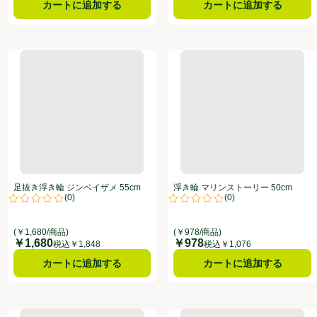
カートに追加する
カートに追加する
足抜き浮き輪 ジンベイザメ 55cm
浮き輪 マリンストーリー 50c
足抜き浮き輪 ジンベイザメ 55cm
浮き輪 マリンストーリー 50cm
(
0
)
(
0
)
点。
評価は0件のレビューで5点中0.0点。
評価は0件のレビューで5点中0.0
(￥1,680/商品)
(￥978/商品)
￥1,680
￥978
価格
価格
税込￥1,848
税込￥1,076
カートに追加する
カートに追加する
ド 90cm
浮き輪 モノハイビスカス 120cm
アームリング スイカ 2個セット (