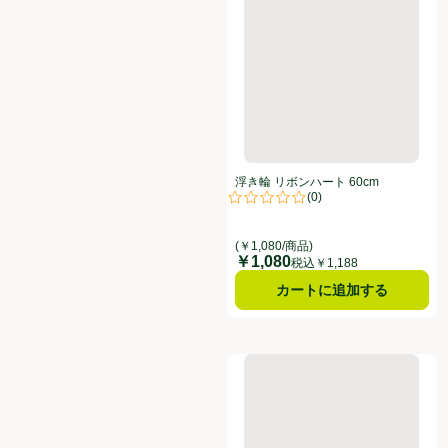
浮き輪 リボンハート 60cm
(
0
)
評価は0件のレビューで5点中0.0点
(￥1,080/商品)
￥1,080
価格
税込￥1,188
カートに追加する
浮き輪 エンドレスサマー 120c