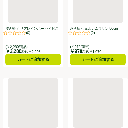
浮き輪 クリアレインボー ハイビス
浮き輪 ウェルカムマリン 50cm
(
0
)
(
0
)
カス 100cm
点。
評価は0件のレビューで5点中0.0点。
評価は0件のレビューで5点中0.0
(￥2,280/商品)
(￥978/商品)
￥2,280
￥978
価格
価格
税込￥2,508
税込￥1,076
カートに追加する
カートに追加する
浮き輪 ブラックサマー 80cm
浮き輪 ライドオン 100cm