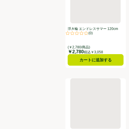
浮き輪 エンドレスサマー 120cm
(
0
)
評価は0件のレビューで5点中0.0点
(￥2,780/商品)
￥2,780
価格
税込￥3,058
カートに追加する
浮き輪 ハーフスイカ 60cm