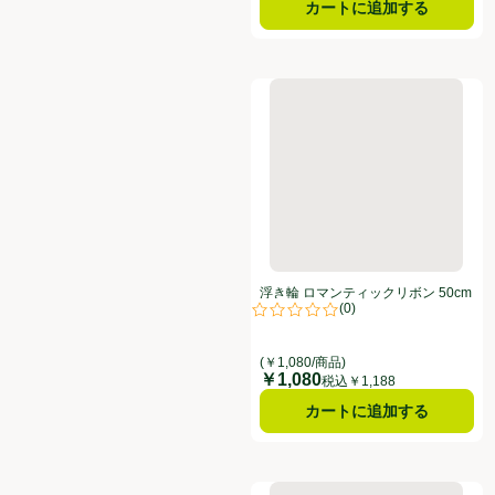
カートに追加する
浮き輪 ロマンティックリボン 50
浮き輪 ロマンティックリボン 50cm
(
0
)
評価は0件のレビューで5点中0.0点
(￥1,080/商品)
￥1,080
価格
税込￥1,188
カートに追加する
浮き輪 リボンハート 60cm