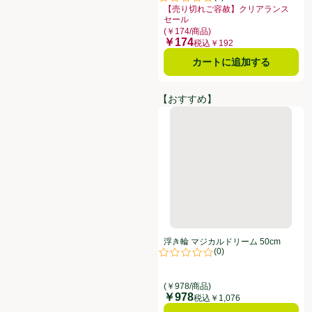
評価は0件のレビューで5点中0.0点
【売り切れご容赦】クリアランス
セール
お買い得品名：【売り切れご容赦】ク
(￥174/商品)
￥174
価格
税込￥192
カートに追加する
【おすすめ】
浮き輪 マジカルドリーム 50cm
浮き輪 マジカルドリーム 50cm
(
0
)
評価は0件のレビューで5点中0.0点
(￥978/商品)
￥978
価格
税込￥1,076