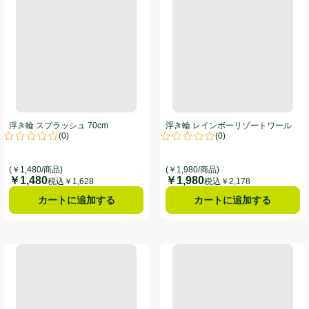
浮き輪 スプラッシュ 70cm
浮き輪 レインボーリゾートワール
(
0
)
(
0
)
ド 90cm
。
評価は0件のレビューで5点中0.0点。
評価は0件のレビューで5点中0.0
(￥1,480/商品)
(￥1,980/商品)
￥1,480
￥1,980
価格
価格
税込￥1,628
税込￥2,178
カートに追加する
カートに追加する
m
浮き輪 ブルーモンステラ 80cm
浮き輪 レインボーハイビスカス 