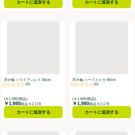
カートに追加する
カートに追加する
cm
浮き輪 ハワイアンレイ 90cm
浮き輪 ハーフスイカ 90cm
浮き輪 ハワイアンレイ 90cm
浮き輪 ハーフスイカ 90cm
(
0
)
(
0
)
。
評価は0件のレビューで5点中0.0点。
評価は0件のレビューで5点中0.0
(￥1,980/商品)
(￥1,980/商品)
￥1,980
￥1,980
価格
価格
税込￥2,178
税込￥2,178
カートに追加する
カートに追加する
浮き輪 スプラッシュ 70cm
浮き輪 レインボーリゾートワール