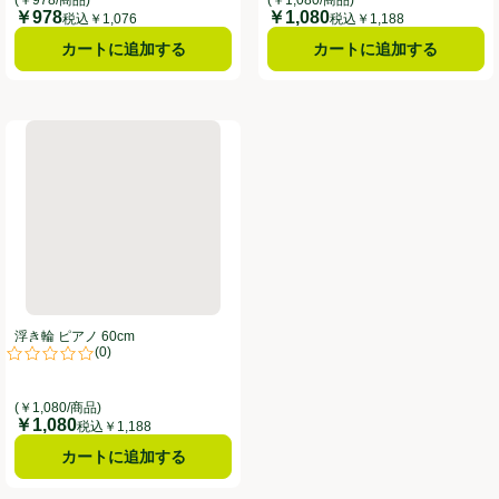
￥978
￥1,080
価格
価格
税込￥1,076
税込￥1,188
カートに追加する
カートに追加する
浮き輪 ピアノ 60cm
浮き輪 ピアノ 60cm
(
0
)
。
評価は0件のレビューで5点中0.0点。
(￥1,080/商品)
￥1,080
価格
税込￥1,188
カートに追加する