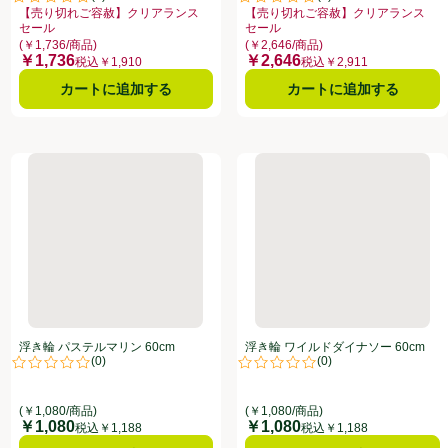
点。
評価は0件のレビューで5点中0.0点。
評価は0件のレビューで5点中0.0
【売り切れご容赦】クリアランス
【売り切れご容赦】クリアランス
セール
セール
ファーのある全商品リストを表示
リアランスセール、、クリックしてこのオファーのある全商品リストを表示
お買い得品名：【売り切れご容赦】クリアランスセール、、クリックしてこの
お買い得品名：【売り切れご容赦】
(￥1,736/商品)
(￥2,646/商品)
￥1,736
￥2,646
価格
価格
税込￥1,910
税込￥2,911
カートに追加する
カートに追加する
cm
浮き輪 パステルマリン 60cm
浮き輪 ワイルドダイナソー 60
浮き輪 パステルマリン 60cm
浮き輪 ワイルドダイナソー 60cm
(
0
)
(
0
)
点。
評価は0件のレビューで5点中0.0点。
評価は0件のレビューで5点中0.0
(￥1,080/商品)
(￥1,080/商品)
￥1,080
￥1,080
価格
価格
税込￥1,188
税込￥1,188