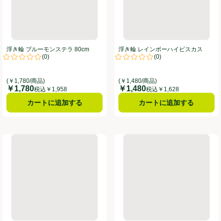
浮き輪 ブルーモンステラ 80cm
浮き輪 レインボーハイビスカス
(
0
)
(
0
)
70cm
。
評価は0件のレビューで5点中0.0点。
評価は0件のレビューで5点中0.0
(￥1,780/商品)
(￥1,480/商品)
￥1,780
￥1,480
価格
価格
税込￥1,958
税込￥1,628
カートに追加する
カートに追加する
浮き輪 クールシャーク 80cm
浮き輪 レモネードリボン 70cm