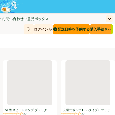
・お問い合わせ
ご意見ボックス
上
く)
(新しいウィンドウで開く)
お客さまのカー
ログイン
配送日時を予約する
購入手続きへ
￥0
商品を探す
配送日時を予約する
ルー
AC型スピードポンプ ブラック
充電式ポンプ USBタイプC ブ
AC型スピードポンプ ブラック
充電式ポンプ USBタイプC ブラッ
(
0
)
(
0
)
ク