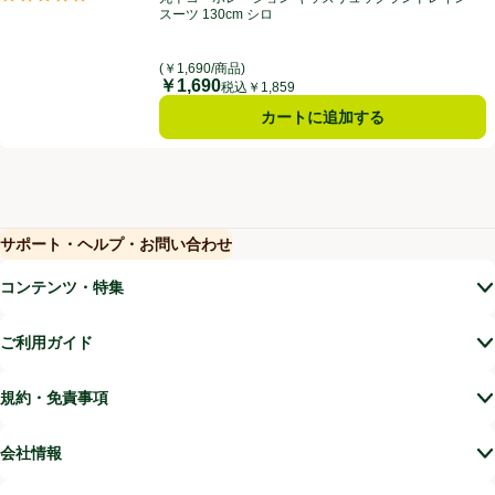
評価は0件のレビューで5点中0.0点。
スーツ 130cm シロ
(￥1,690/商品)
￥1,690
価格
税込￥1,859
カートに追加する
サポート・ヘルプ・お問い合わせ
(新しいウィンドウで開く)
(新しいウィンドウで開く)
コンテンツ・特集
ご利用ガイド
規約・免責事項
会社情報