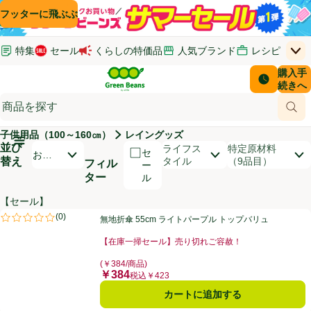
コンテンツに飛ぶ
検索に飛ぶ
フッターに飛ぶ
特集
セール
くらしの特価品
人気ブランド
レシピ
上
Green Beans
お客さ
購入手
￥0
はじめてのお買い物ガイド
イオンカードでおトク
配送日時
続きへ
(新しいウィンドウで開く)
(新しいウィンドウで開く)
サポート・ヘルプ・お問い合わせ
ご意見ボックス
商品
(新しいウィンドウで開く)
(新しいウィンドウで開く)
子供用品（100～160㎝）
レイングッズ
メインメニュ―ボタン
並び
開いて並び替えオプションのリストを見る
ライフス
特定原材料
セ
おす
替え
タイル
（9品目）
フィル
ー
すめ
ター
ル
順
【セール】
商品リスト
無地折傘 55cm ライトパープル トップバリュ
(
0
)
無地折傘 55cm ライトパープル トップバリュ
評価は0件のレビューで5点中0.0点。
【在庫一掃セール】売り切れご容赦！
お買い得品名：【在庫一掃セール】売り切れご容赦！、
(￥384/商品)
￥384
価格
税込￥423
カートに追加する