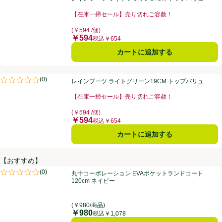
評価は0件のレビューで5点中0.0点。
【在庫一掃セール】売り切れご容赦！
お買い得品名：【在庫一掃セール】売り切れご容赦！、
(￥594 /個)
￥594
価格
税込￥654
カートに追加する
レインブーツ ライトグリーン19CM トップバリュ
(
0
)
レインブーツ ライトグリーン19CM トップバリュ
評価は0件のレビューで5点中0.0点。
【在庫一掃セール】売り切れご容赦！
お買い得品名：【在庫一掃セール】売り切れご容赦！、
(￥594 /個)
￥594
価格
税込￥654
カートに追加する
【おすすめ】
丸十コーポレーション EVAポケットランドコート 120cm ネイビー
(
0
)
丸十コーポレーション EVAポケットランドコート
評価は0件のレビューで5点中0.0点。
120cm ネイビー
(￥980/商品)
￥980
価格
税込￥1,078