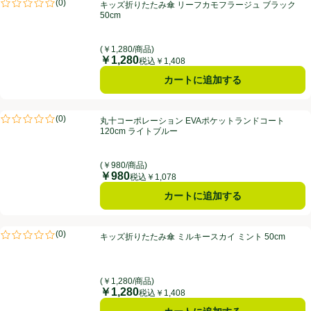
キッズ折りたたみ傘 リーフカモフラージュ ブラック 50cm
(
0
)
キッズ折りたたみ傘 リーフカモフラージュ ブラック
評価は0件のレビューで5点中0.0点。
50cm
(￥1,280/商品)
￥1,280
価格
税込￥1,408
カートに追加する
丸十コーポレーション EVAポケットランドコート 120cm ライトブルー
(
0
)
丸十コーポレーション EVAポケットランドコート
評価は0件のレビューで5点中0.0点。
120cm ライトブルー
(￥980/商品)
￥980
価格
税込￥1,078
カートに追加する
キッズ折りたたみ傘 ミルキースカイ ミント 50cm
(
0
)
キッズ折りたたみ傘 ミルキースカイ ミント 50cm
評価は0件のレビューで5点中0.0点。
(￥1,280/商品)
￥1,280
価格
税込￥1,408