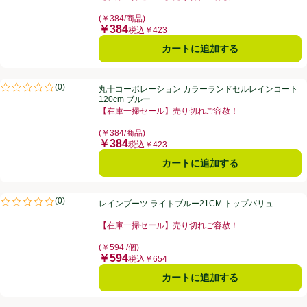
お買い得品名：【在庫一掃セール】売り切れご容赦！、
(￥384/商品)
￥384
価格
税込￥423
カートに追加する
丸十コーポレーション カラーランドセルレインコート 120cm ブルー
(
0
)
丸十コーポレーション カラーランドセルレインコート
評価は0件のレビューで5点中0.0点。
120cm ブルー
【在庫一掃セール】売り切れご容赦！
お買い得品名：【在庫一掃セール】売り切れご容赦！、
(￥384/商品)
￥384
価格
税込￥423
カートに追加する
レインブーツ ライトブルー21CM トップバリュ
(
0
)
レインブーツ ライトブルー21CM トップバリュ
評価は0件のレビューで5点中0.0点。
【在庫一掃セール】売り切れご容赦！
お買い得品名：【在庫一掃セール】売り切れご容赦！、
(￥594 /個)
￥594
価格
税込￥654
カートに追加する