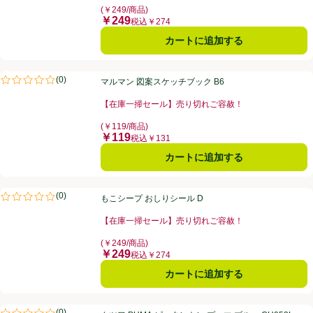
(￥249/商品)
￥249
価格
税込￥274
カートに追加する
マルマン 図案スケッチブック B6
(
0
)
マルマン 図案スケッチブック B6
評価は0件のレビューで5点中0.0点。
【在庫一掃セール】売り切れご容赦！
お買い得品名：【在庫一掃セール】売り切れご容赦！、
(￥119/商品)
￥119
価格
税込￥131
カートに追加する
もこシープ おしりシール D
(
0
)
もこシープ おしりシール D
評価は0件のレビューで5点中0.0点。
【在庫一掃セール】売り切れご容赦！
お買い得品名：【在庫一掃セール】売り切れご容赦！、
(￥249/商品)
￥249
価格
税込￥274
カートに追加する
クツワ PUMA ピッタントン プーマ ブルー CH053L
(
0
)