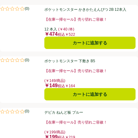
ポケットモンスター かきかたえんぴつ 2B 12本入
(
0
)
ポケットモンスター かきかたえんぴつ 2B 12本入
評価は0件のレビューで5点中0.0点。
【在庫一掃セール】売り切れご容赦！
お買い得品名：【在庫一掃セール】売り切れご容赦！、
12 本入
(￥40 /本)
￥474
価格
税込￥522
カートに追加する
ポケットモンスター 下敷き B5
(
0
)
ポケットモンスター 下敷き B5
評価は0件のレビューで5点中0.0点。
【在庫一掃セール】売り切れご容赦！
お買い得品名：【在庫一掃セール】売り切れご容赦！、
(￥149/商品)
￥149
価格
税込￥164
カートに追加する
デビカ ねんど板 ブルー
(
0
)
デビカ ねんど板 ブルー
評価は0件のレビューで5点中0.0点。
【在庫一掃セール】売り切れご容赦！
お買い得品名：【在庫一掃セール】売り切れご容赦！、
(￥199/商品)
￥199
価格
税込￥219