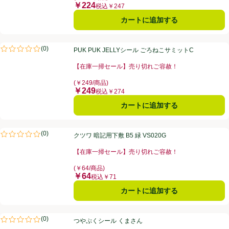
￥224
価格
税込￥247
カートに追加する
PUK PUK JELLYシール ごろねこサミットC
(
0
)
PUK PUK JELLYシール ごろねこサミットC
評価は0件のレビューで5点中0.0点。
【在庫一掃セール】売り切れご容赦！
お買い得品名：【在庫一掃セール】売り切れご容赦！、
(￥249/商品)
￥249
価格
税込￥274
カートに追加する
クツワ 暗記用下敷 B5 緑 VS020G
(
0
)
クツワ 暗記用下敷 B5 緑 VS020G
評価は0件のレビューで5点中0.0点。
【在庫一掃セール】売り切れご容赦！
お買い得品名：【在庫一掃セール】売り切れご容赦！、
(￥64/商品)
￥64
価格
税込￥71
カートに追加する
つやぷくシール くまさん
(
0
)
つやぷくシール くまさん
評価は0件のレビューで5点中0.0点。