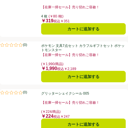
【在庫一掃セール】売り切れご容赦！
お買い得品名：【在庫一掃セール】売り切れご容赦！、
4 枚
(￥80 /枚)
￥319
価格
税込￥351
カートに追加する
ポケモン 文具7点セット カラフルギフトセット ポケットモンスター
(
0
)
ポケモン 文具7点セット カラフルギフトセット ポケッ
評価は0件のレビューで5点中0.0点。
トモンスター
【在庫一掃セール】売り切れご容赦！
お買い得品名：【在庫一掃セール】売り切れご容赦！、
(￥1,990/商品)
￥1,990
価格
税込￥2,189
カートに追加する
グリッターシェイクシール 005
(
0
)
グリッターシェイクシール 005
評価は0件のレビューで5点中0.0点。
【在庫一掃セール】売り切れご容赦！
お買い得品名：【在庫一掃セール】売り切れご容赦！、
(￥224/商品)
￥224
価格
税込￥247
カートに追加する