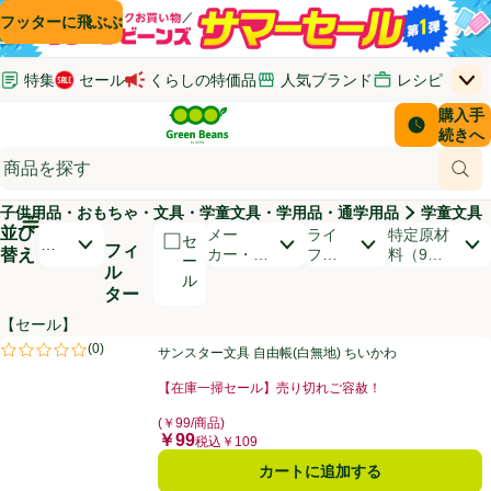
コンテンツに飛ぶ
検索に飛ぶ
フッターに飛ぶ
特集
セール
くらしの特価品
人気ブランド
レシピ
上
Green Beans
お客さ
購入手
￥0
はじめてのお買い物ガイド
イオンカードでおトク
配送日時
続きへ
(新しいウィンドウで開く)
(新しいウィンドウで開く)
サポート・ヘルプ・お問い合わせ
ご意見ボックス
商品
(新しいウィンドウで開く)
(新しいウィンドウで開く)
子供用品・おもちゃ・文具・学童文具・学用品・通学用品
学童文具
メインメニュ―ボタン
並び
開いて並び替えオプションのリストを見る
メー
ライ
特定原材
セ
お
フィ
替え
カー・ブ
フス
料（9品
ー
す
ル
ランド
タイ
目）
ル
す
ター
ル
め
順
【セール】
商品リスト
サンスター文具 自由帳(白無地) ちいかわ
(
0
)
サンスター文具 自由帳(白無地) ちいかわ
評価は0件のレビューで5点中0.0点。
【在庫一掃セール】売り切れご容赦！
お買い得品名：【在庫一掃セール】売り切れご容赦！、
(￥99/商品)
￥99
価格
税込￥109
カートに追加する