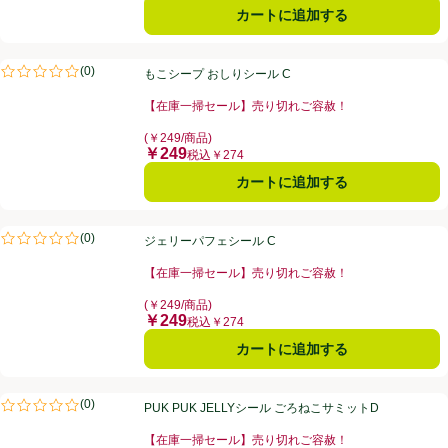
カートに追加する
もこシープ おしりシール C
(
0
)
もこシープ おしりシール C
評価は0件のレビューで5点中0.0点。
【在庫一掃セール】売り切れご容赦！
お買い得品名：【在庫一掃セール】売り切れご容赦！、
(￥249/商品)
￥249
価格
税込￥274
カートに追加する
ジェリーパフェシール C
(
0
)
ジェリーパフェシール C
評価は0件のレビューで5点中0.0点。
【在庫一掃セール】売り切れご容赦！
お買い得品名：【在庫一掃セール】売り切れご容赦！、
(￥249/商品)
￥249
価格
税込￥274
カートに追加する
PUK PUK JELLYシール ごろねこサミットD
(
0
)
PUK PUK JELLYシール ごろねこサミットD
評価は0件のレビューで5点中0.0点。
【在庫一掃セール】売り切れご容赦！