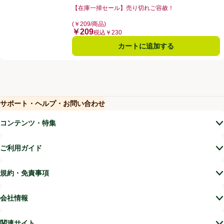
【在庫一掃セール】売り切れご容赦！
お買い得品名：【在庫一掃セール】売り切れご容赦！、
(￥209/商品)
￥209
価格
税込￥230
カートに追加する
サポート・ヘルプ・お問い合わせ
(新しいウィンドウで開く)
(新しいウィンドウで開く)
コンテンツ・特集
ご利用ガイド
規約・免責事項
会社情報
関連サイト