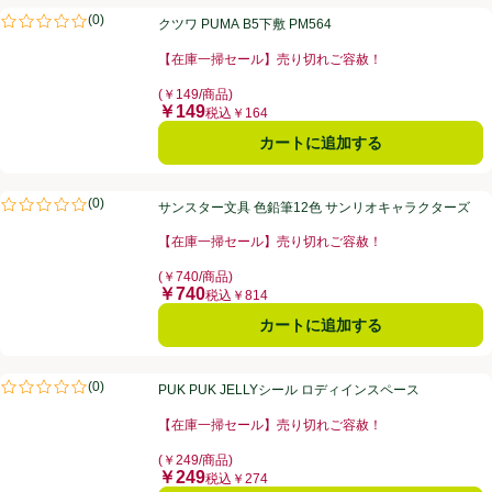
クツワ PUMA B5下敷 PM564
(
0
)
クツワ PUMA B5下敷 PM564
評価は0件のレビューで5点中0.0点。
【在庫一掃セール】売り切れご容赦！
お買い得品名：【在庫一掃セール】売り切れご容赦！、
(￥149/商品)
￥149
価格
税込￥164
カートに追加する
サンスター文具 色鉛筆12色 サンリオキャラクターズ
(
0
)
サンスター文具 色鉛筆12色 サンリオキャラクターズ
評価は0件のレビューで5点中0.0点。
【在庫一掃セール】売り切れご容赦！
お買い得品名：【在庫一掃セール】売り切れご容赦！、
(￥740/商品)
￥740
価格
税込￥814
カートに追加する
PUK PUK JELLYシール ロディインスペース
(
0
)
PUK PUK JELLYシール ロディインスペース
評価は0件のレビューで5点中0.0点。
【在庫一掃セール】売り切れご容赦！
お買い得品名：【在庫一掃セール】売り切れご容赦！、
(￥249/商品)
￥249
価格
税込￥274