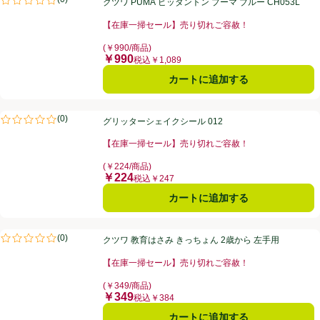
クツワ PUMA ピッタントン プーマ ブルー CH053L
評価は0件のレビューで5点中0.0点。
【在庫一掃セール】売り切れご容赦！
お買い得品名：【在庫一掃セール】売り切れご容赦！、
(￥990/商品)
￥990
価格
税込￥1,089
カートに追加する
グリッターシェイクシール 012
(
0
)
グリッターシェイクシール 012
評価は0件のレビューで5点中0.0点。
【在庫一掃セール】売り切れご容赦！
お買い得品名：【在庫一掃セール】売り切れご容赦！、
(￥224/商品)
￥224
価格
税込￥247
カートに追加する
クツワ 教育はさみ きっちょん 2歳から 左手用
(
0
)
クツワ 教育はさみ きっちょん 2歳から 左手用
評価は0件のレビューで5点中0.0点。
【在庫一掃セール】売り切れご容赦！
お買い得品名：【在庫一掃セール】売り切れご容赦！、
(￥349/商品)
￥349
価格
税込￥384
カートに追加する