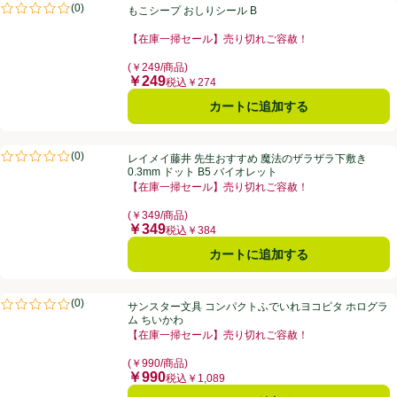
もこシープ おしりシール B
(
0
)
もこシープ おしりシール B
評価は0件のレビューで5点中0.0点。
【在庫一掃セール】売り切れご容赦！
お買い得品名：【在庫一掃セール】売り切れご容赦！、
(￥249/商品)
￥249
価格
税込￥274
カートに追加する
レイメイ藤井 先生おすすめ 魔法のザラザラ下敷き 0.3mm ドット B5
(
0
)
レイメイ藤井 先生おすすめ 魔法のザラザラ下敷き
評価は0件のレビューで5点中0.0点。
0.3mm ドット B5 バイオレット
【在庫一掃セール】売り切れご容赦！
お買い得品名：【在庫一掃セール】売り切れご容赦！、
(￥349/商品)
￥349
価格
税込￥384
カートに追加する
サンスター文具 コンパクトふでいれヨコピタ ホログラム ちいかわ
(
0
)
サンスター文具 コンパクトふでいれヨコピタ ホログラ
評価は0件のレビューで5点中0.0点。
ム ちいかわ
【在庫一掃セール】売り切れご容赦！
お買い得品名：【在庫一掃セール】売り切れご容赦！、
(￥990/商品)
￥990
価格
税込￥1,089