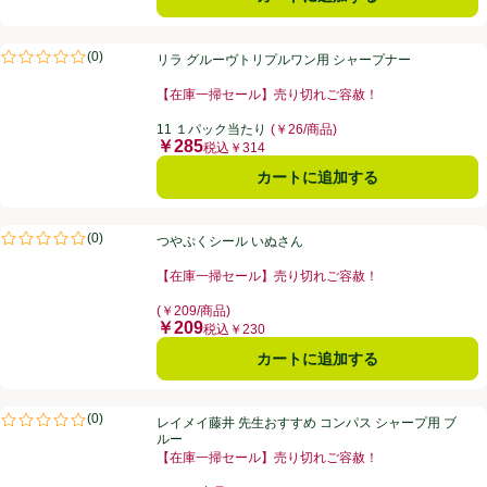
リラ グルーヴトリプルワン用 シャープナー
(
0
)
リラ グルーヴトリプルワン用 シャープナー
評価は0件のレビューで5点中0.0点。
【在庫一掃セール】売り切れご容赦！
お買い得品名：【在庫一掃セール】売り切れご容赦！、
11 １パック当たり
(￥26/商品)
￥285
価格
税込￥314
カートに追加する
つやぷくシール いぬさん
(
0
)
つやぷくシール いぬさん
評価は0件のレビューで5点中0.0点。
【在庫一掃セール】売り切れご容赦！
お買い得品名：【在庫一掃セール】売り切れご容赦！、
(￥209/商品)
￥209
価格
税込￥230
カートに追加する
レイメイ藤井 先生おすすめ コンパス シャープ用 ブルー
(
0
)
レイメイ藤井 先生おすすめ コンパス シャープ用 ブ
評価は0件のレビューで5点中0.0点。
ルー
【在庫一掃セール】売り切れご容赦！
お買い得品名：【在庫一掃セール】売り切れご容赦！、