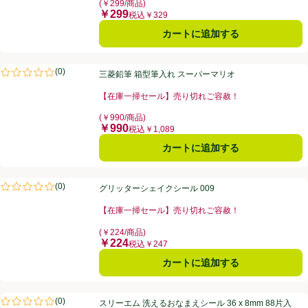
(￥299/商品)
￥299
価格
税込￥329
カートに追加する
三菱鉛筆 箱型筆入れ スーパーマリオ
(
0
)
三菱鉛筆 箱型筆入れ スーパーマリオ
評価は0件のレビューで5点中0.0点。
【在庫一掃セール】売り切れご容赦！
お買い得品名：【在庫一掃セール】売り切れご容赦！、
(￥990/商品)
￥990
価格
税込￥1,089
カートに追加する
グリッターシェイクシール 009
(
0
)
グリッターシェイクシール 009
評価は0件のレビューで5点中0.0点。
【在庫一掃セール】売り切れご容赦！
お買い得品名：【在庫一掃セール】売り切れご容赦！、
(￥224/商品)
￥224
価格
税込￥247
カートに追加する
スリーエム 洗えるおなまえシール 36 x 8mm 88片入
(
0
)
スリーエム 洗えるおなまえシール 36 x 8mm 88片入
評価は0件のレビューで5点中0.0点。