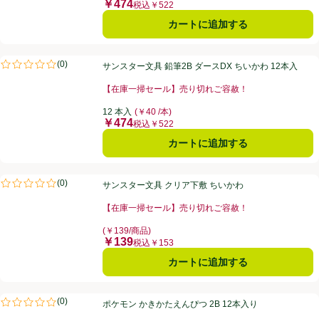
￥474
価格
税込￥522
カートに追加する
サンスター文具 鉛筆2B ダースDX ちいかわ 12本入
(
0
)
サンスター文具 鉛筆2B ダースDX ちいかわ 12本入
評価は0件のレビューで5点中0.0点。
【在庫一掃セール】売り切れご容赦！
お買い得品名：【在庫一掃セール】売り切れご容赦！、
12 本入
(￥40 /本)
￥474
価格
税込￥522
カートに追加する
サンスター文具 クリア下敷 ちいかわ
(
0
)
サンスター文具 クリア下敷 ちいかわ
評価は0件のレビューで5点中0.0点。
【在庫一掃セール】売り切れご容赦！
お買い得品名：【在庫一掃セール】売り切れご容赦！、
(￥139/商品)
￥139
価格
税込￥153
カートに追加する
ポケモン かきかたえんぴつ 2B 12本入り
(
0
)
ポケモン かきかたえんぴつ 2B 12本入り
評価は0件のレビューで5点中0.0点。