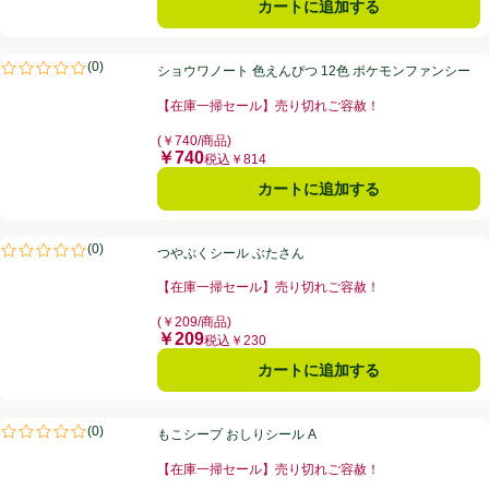
カートに追加する
ショウワノート 色えんぴつ 12色 ポケモンファンシー
(
0
)
ショウワノート 色えんぴつ 12色 ポケモンファンシー
評価は0件のレビューで5点中0.0点。
【在庫一掃セール】売り切れご容赦！
お買い得品名：【在庫一掃セール】売り切れご容赦！、
(￥740/商品)
￥740
価格
税込￥814
カートに追加する
つやぷくシール ぶたさん
(
0
)
つやぷくシール ぶたさん
評価は0件のレビューで5点中0.0点。
【在庫一掃セール】売り切れご容赦！
お買い得品名：【在庫一掃セール】売り切れご容赦！、
(￥209/商品)
￥209
価格
税込￥230
カートに追加する
もこシープ おしりシール A
(
0
)
もこシープ おしりシール A
評価は0件のレビューで5点中0.0点。
【在庫一掃セール】売り切れご容赦！
お買い得品名：【在庫一掃セール】売り切れご容赦！、