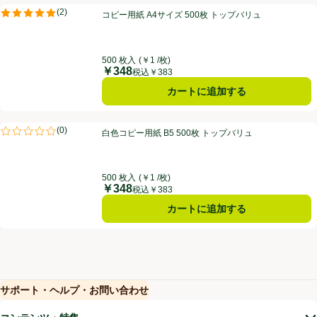
コピー用紙 A4サイズ 500枚 トップバリュ
(
2
)
コピー用紙 A4サイズ 500枚 トップバリュ
評価は2件のレビューで5点中5.0点。
500 枚入
(￥1 /枚)
￥348
価格
税込￥383
カートに追加する
白色コピー用紙 B5 500枚 トップバリュ
(
0
)
白色コピー用紙 B5 500枚 トップバリュ
評価は0件のレビューで5点中0.0点。
500 枚入
(￥1 /枚)
￥348
価格
税込￥383
カートに追加する
サポート・ヘルプ・お問い合わせ
(新しいウィンドウで開く)
(新しいウィンドウで開く)