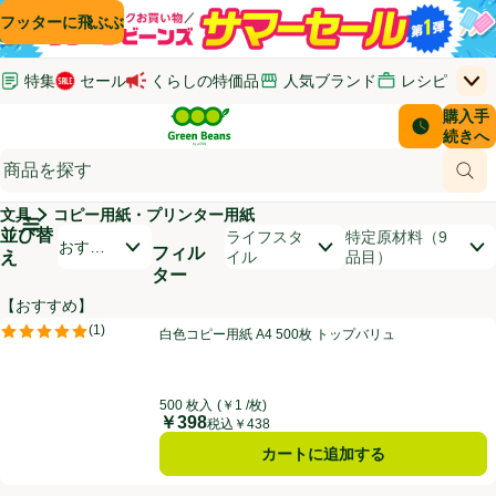
コンテンツに飛ぶ
検索に飛ぶ
フッターに飛ぶ
特集
セール
くらしの特価品
人気ブランド
レシピ
上
Green Beans
お客さ
購入手
￥0
はじめてのお買い物ガイド
イオンカードでおトク
配送日時
続きへ
(新しいウィンドウで開く)
(新しいウィンドウで開く)
サポート・ヘルプ・お問い合わせ
ご意見ボックス
商品
(新しいウィンドウで開く)
(新しいウィンドウで開く)
文具
コピー用紙・プリンター用紙
メインメニュ―ボタン
並び替
開いて並び替えオプションのリストを見る
ライフスタ
特定原材料（9
おすす
フィル
え
イル
品目）
め順
ター
【おすすめ】
商品リスト
白色コピー用紙 A4 500枚 トップバリュ
(
1
)
白色コピー用紙 A4 500枚 トップバリュ
評価は1件のレビューで5点中5.0点。
500 枚入
(￥1 /枚)
￥398
価格
税込￥438
カートに追加する