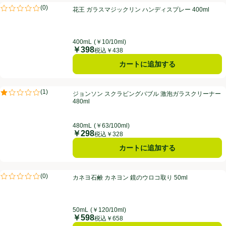
花王 ガラスマジックリン ハンディスプレー 400ml
(
0
)
花王 ガラスマジックリン ハンディスプレー 400ml
評価は0件のレビューで5点中0.0点。
400mL
(￥10/10ml)
￥398
価格
税込￥438
カートに追加する
ジョンソン スクラビングバブル 激泡ガラスクリーナー 480ml
(
1
)
ジョンソン スクラビングバブル 激泡ガラスクリーナー
評価は1件のレビューで5点中1.0点。
480ml
480mL
(￥63/100ml)
￥298
価格
税込￥328
カートに追加する
カネヨ石鹸 カネヨン 鏡のウロコ取り 50ml
(
0
)
カネヨ石鹸 カネヨン 鏡のウロコ取り 50ml
評価は0件のレビューで5点中0.0点。
50mL
(￥120/10ml)
￥598
価格
税込￥658