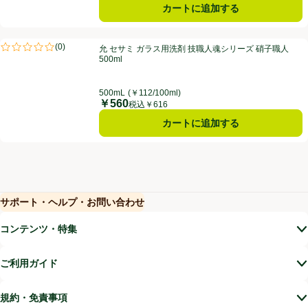
カートに追加する
允 セサミ ガラス用洗剤 技職人魂シリーズ 硝子職人 500ml
(
0
)
允 セサミ ガラス用洗剤 技職人魂シリーズ 硝子職人
評価は0件のレビューで5点中0.0点。
500ml
500mL
(￥112/100ml)
￥560
価格
税込￥616
カートに追加する
サポート・ヘルプ・お問い合わせ
(新しいウィンドウで開く)
(新しいウィンドウで開く)
コンテンツ・特集
ご利用ガイド
規約・免責事項