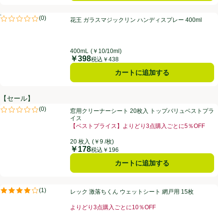
花王 ガラスマジックリン ハンディスプレー 400ml
PR
(
0
)
花王 ガラスマジックリン ハンディスプレー 400ml
PR
評価は0件のレビューで5点中0.0点。
400mL
(￥10/10ml)
￥398
価格
税込￥438
カートに追加する
【セール】
窓用クリーナーシート 20枚入 トップバリュベストプライス
(
0
)
窓用クリーナーシート 20枚入 トップバリュベストプラ
評価は0件のレビューで5点中0.0点。
イス
【ベストプライス】よりどり3点購入ごとに5％OFF
お買い得品名：【ベストプライス】よりどり3点購入ごと
20 枚入
(￥9 /枚)
￥178
価格
税込￥196
カートに追加する
レック 激落ちくん ウェットシート 網戸用 15枚
(
1
)
レック 激落ちくん ウェットシート 網戸用 15枚
評価は1件のレビューで5点中4.0点。
よりどり3点購入ごとに10％OFF
お買い得品名：よりどり3点購入ごとに10％OFF、、