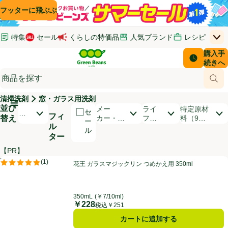
コンテンツに飛ぶ
検索に飛ぶ
フッターに飛ぶ
特集
セール
くらしの特価品
人気ブランド
レシピ
上
Green Beans
お客さ
購入手
￥0
はじめてのお買い物ガイド
イオンカードでおトク
配送日時
続きへ
(新しいウィンドウで開く)
(新しいウィンドウで開く)
サポート・ヘルプ・お問い合わせ
ご意見ボックス
商品
(新しいウィンドウで開く)
(新しいウィンドウで開く)
清掃洗剤
窓・ガラス用洗剤
メインメニュ―ボタン
並び
開いて並び替えオプションのリストを見る
メー
ライ
特定原材
セ
お
フィ
替え
カー・ブ
フス
料（9品
ー
す
ル
ランド
タイ
目）
ル
す
ター
ル
め
順
【PR】
商品リスト
花王 ガラスマジックリン つめかえ用 350ml
PR
(
1
)
花王 ガラスマジックリン つめかえ用 350ml
PR
評価は1件のレビューで5点中5.0点。
350mL
(￥7/10ml)
￥228
価格
税込￥251
カートに追加する