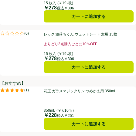
15 枚入
(￥19 /枚)
￥278
価格
税込￥306
カートに追加する
レック 激落ちくん ウェットシート 窓用 15枚
(
0
)
レック 激落ちくん ウェットシート 窓用 15枚
評価は0件のレビューで5点中0.0点。
よりどり3点購入ごとに10％OFF
お買い得品名：よりどり3点購入ごとに10％OFF、、
15 枚入
(￥19 /枚)
￥278
価格
税込￥306
カートに追加する
【おすすめ】
花王 ガラスマジックリン つめかえ用 350ml
(
1
)
花王 ガラスマジックリン つめかえ用 350ml
評価は1件のレビューで5点中5.0点。
350mL
(￥7/10ml)
￥228
価格
税込￥251
カートに追加する