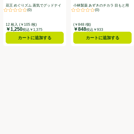
花王 めぐりズム 蒸気でグッドナイ
小林製薬 あずきのチカラ 目もと用
(
0
)
(
0
)
ト 無香料 12枚
1個
点。
評価は0件のレビューで5点中0.0点。
評価は0件のレビューで5点中0.0
12 枚入
(￥105 /枚)
(￥848 /個)
￥1,250
￥848
価格
価格
税込￥1,375
税込￥933
カートに追加する
カートに追加する