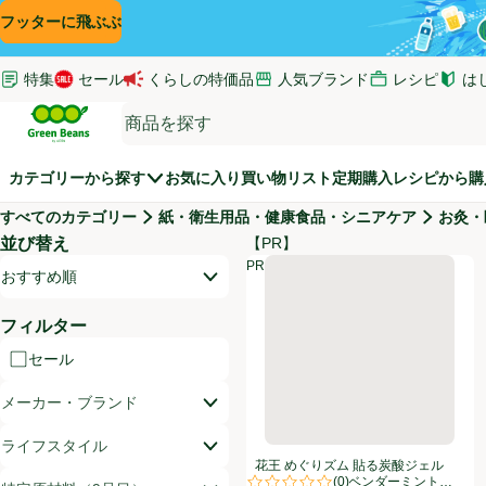
コンテンツに飛ぶ
検索に飛ぶ
フッターに飛ぶ
特集
セール
くらしの特価品
人気ブランド
レシピ
は
(新し
Green Beans
カテゴリーから探す
お気に入り
買い物リスト
定期購入
レシピから購
すべてのカテゴリー
紙・衛生用品・健康食品・シニアケア
お灸・
並び替え
【PR】
商品リスト
花王 めぐりズム 貼る炭酸ジェルパ
PR
開いて並び替えオプションのリストを見る
PR
おすすめ順
フィルター
セール
メーカー・ブランド
ライフスタイル
花王 めぐりズム 貼る炭酸ジェル
(
0
)
パック FOOT ラベンダーミントの香