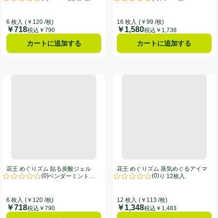
。
評価は0件のレビューで5点中0.0点。
評価は0件のレビューで5点中0.0
3袋)
6 枚入
(￥120 /枚)
16 枚入
(￥99 /枚)
￥718
￥1,580
価格
価格
税込￥790
税込￥1,738
カートに追加する
カートに追加する
マスク 無香料 12枚入
花王 めぐりズム 貼る炭酸ジェルパック FOOT ラベンダーミントの香り 
花王 めぐりズム 蒸気めぐるアイ
花王 めぐりズム 貼る炭酸ジェル
花王 めぐりズム 蒸気めぐるアイマ
(
0
)
(
0
)
パック FOOT ラベンダーミントの香
スク 森林浴の香り 12枚入
。
評価は0件のレビューで5点中0.0点。
評価は0件のレビューで5点中0.0
り 6枚入(2枚入 x 3袋)
6 枚入
(￥120 /枚)
12 枚入
(￥113 /枚)
￥718
￥1,348
価格
価格
税込￥790
税込￥1,483