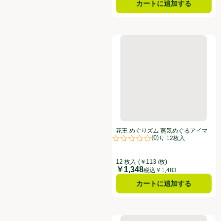
カートに追加する
花王 めぐりズム 蒸気めぐるアイ
花王 めぐりズム 蒸気めぐるアイマ
(
0
)
スク 金木犀の香り 12枚入
評価は0件のレビューで5点中0.0点
12 枚入
(￥113 /枚)
￥1,348
価格
税込￥1,483
カートに追加する
花王 めぐりズム 蒸気めぐるアイ