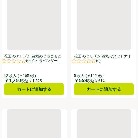
花王 めぐりズム 蒸気めぐる首もと
花王 めぐりズム 蒸気でグッドナイ
(
0
)
(
0
)
シート グッドナイト ラベンダー 12
ト 無香料 5枚
。
評価は0件のレビューで5点中0.0点。
評価は0件のレビューで5点中0.0
枚入
12 枚入
(￥105 /枚)
5 枚入
(￥112 /枚)
￥1,250
￥558
価格
価格
税込￥1,375
税込￥614
カートに追加する
カートに追加する
 HEAD&NECK 6枚入(2枚入 x 3袋)
花王 めぐりズム 蒸気めぐるアイマスク 金木犀の香り 5枚入
花王 めぐりズム 蒸気めぐる足シ