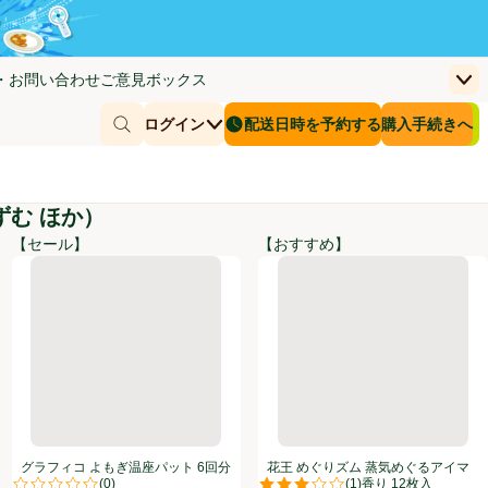
・お問い合わせ
ご意見ボックス
上
く)
(新しいウィンドウで開く)
お客さまのカー
ログイン
配送日時を予約する
購入手続きへ
￥0
商品を探す
配送日時を予約する
む ほか）
【セール】
【おすすめ】
 3袋)
ト 肌に直接貼るタイプ 16枚
グラフィコ よもぎ温座パット 6回分
花王 めぐりズム 蒸気めぐるア
グラフィコ よもぎ温座パット 6回分
花王 めぐりズム 蒸気めぐるアイマ
(
0
)
(
1
)
スク 完熟ゆずの香り 12枚入