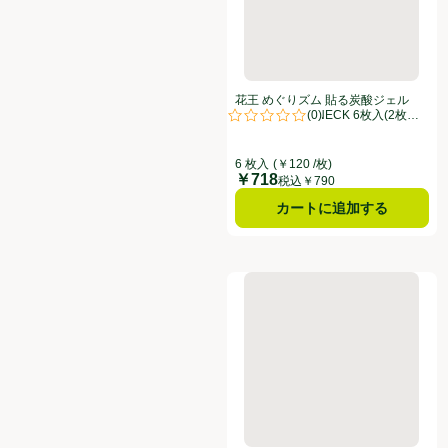
花王 めぐりズム 貼る炭酸ジェル
(
0
)
パック HEAD&NECK 6枚入(2枚入 x
評価は0件のレビューで5点中0.0点
3袋)
6 枚入
(￥120 /枚)
￥718
価格
税込￥790
カートに追加する
花王 めぐりズム 蒸気めぐるアイ