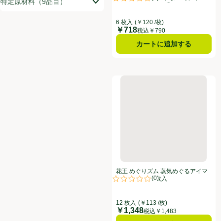
特定原材料（9品目）
評価は0件のレビューで5点中0.0点
り 6枚入(2枚入 x 3袋)
6 枚入
(￥120 /枚)
￥718
価格
税込￥790
カートに追加する
花王 めぐりズム 蒸気めぐるアイ
花王 めぐりズム 蒸気めぐるアイマ
(
0
)
スク 無香料 12枚入
評価は0件のレビューで5点中0.0点
12 枚入
(￥113 /枚)
￥1,348
価格
税込￥1,483