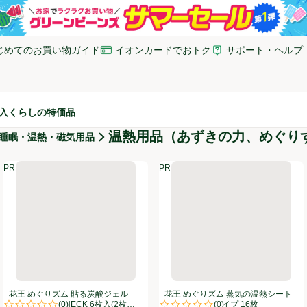
じめてのお買い物ガイド
イオンカードでおトク
サポート・ヘルプ
いウィンドウで開く)
(新しいウィンドウで開く)
(新しいウィンドウで開
入
くらしの特価品
温熱用品（あずきの力、めぐりず
睡眠・温熱・磁気用品
ック FOOT ラベンダーミントの香り 6枚入(2枚入 x 3袋)
花王 めぐりズム 貼る炭酸ジェルパック HEAD&NECK 6枚入(2枚入 x
花王 めぐりズム 蒸気の温熱シー
PR
PR
PR
PR
花王 めぐりズム 貼る炭酸ジェル
花王 めぐりズム 蒸気の温熱シート
(
0
)
(
0
)
パック HEAD&NECK 6枚入(2枚入 x
肌に直接貼るタイプ 16枚