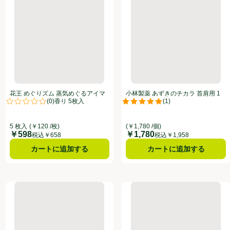
花王 めぐりズム 蒸気めぐるアイマ
小林製薬 あずきのチカラ 首肩用 1
(
0
)
(
1
)
スク 完熟ゆずの香り 5枚入
個
点。
評価は0件のレビューで5点中0.0点。
評価は1件のレビューで5点中5.0
5 枚入
(￥120 /枚)
(￥1,780 /個)
￥598
￥1,780
価格
価格
税込￥658
税込￥1,958
カートに追加する
カートに追加する
ート 無香料 6枚
花王 めぐりズム 蒸気めぐるアイマスク ラベンダーの香り 5枚入
花王 めぐりズム 蒸気の温熱シ