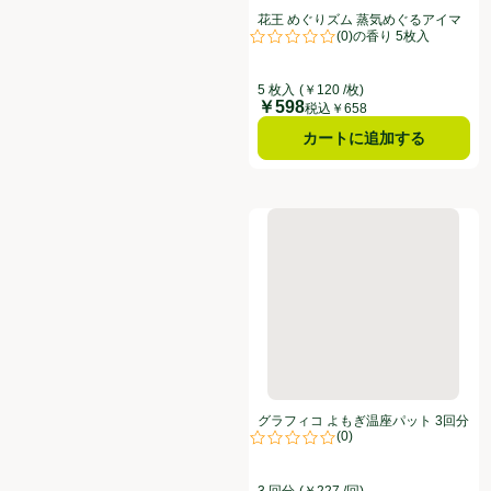
花王 めぐりズム 蒸気めぐるアイマ
(
0
)
スク カモミールの香り 5枚入
評価は0件のレビューで5点中0.0点
5 枚入
(￥120 /枚)
￥598
価格
税込￥658
カートに追加する
グラフィコ よもぎ温座パット 3
グラフィコ よもぎ温座パット 3回分
(
0
)
評価は0件のレビューで5点中0.0点
3 回分
(￥227 /回)