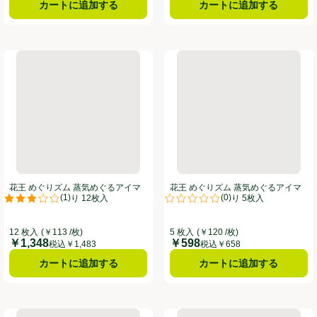
カートに追加する
カートに追加する
マスク 金木犀の香り 12枚入
花王 めぐりズム 蒸気めぐるアイマスク ひのきの香り 12枚入
花王 めぐりズム 蒸気めぐるア
花王 めぐりズム 蒸気めぐるアイマ
花王 めぐりズム 蒸気めぐるアイマ
(
1
)
(
0
)
スク ひのきの香り 12枚入
スク 森林浴の香り 5枚入
。
評価は1件のレビューで5点中3.0点。
評価は0件のレビューで5点中0.0
12 枚入
(￥113 /枚)
5 枚入
(￥120 /枚)
￥1,348
￥598
価格
価格
税込￥1,483
税込￥658
カートに追加する
カートに追加する
マスク ひのきの香り 5枚入
花王 めぐりズム 蒸気めぐる首もとシート グッドナイト ラベンダー 
花王 めぐりズム 蒸気でグッドナ