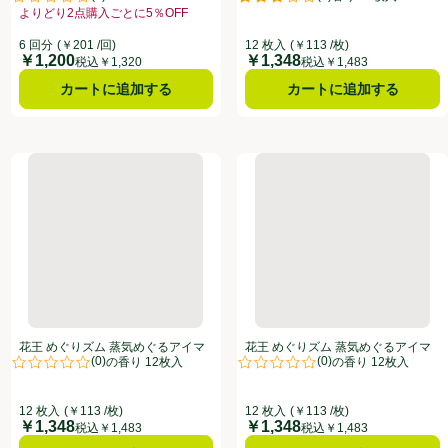
点。
評価は0件のレビューで5点中0.0点。
評価は1件のレビューで5点中3.0
よりどり2点購入ごとに5％OFF
お買い得品名：よりどり2点購入ごとに5％OFF、、クリックしてこのオファー
6 回分
(￥201 /回)
12 枚入
(￥113 /枚)
￥1,200
￥1,348
価格
価格
税込￥1,320
税込￥1,483
カートに追加する
カートに追加する
6枚入(2枚入 x 3袋)
マスク 森林浴の香り 12枚入
花王 めぐりズム 蒸気めぐるアイマスク ラベンダーの香り 12枚入
花王 めぐりズム 蒸気めぐるア
花王 めぐりズム 蒸気めぐるアイマ
花王 めぐりズム 蒸気めぐるアイマ
(
0
)
(
0
)
スク ラベンダーの香り 12枚入
スク カモミールの香り 12枚入
点。
評価は0件のレビューで5点中0.0点。
評価は0件のレビューで5点中0.0
12 枚入
(￥113 /枚)
12 枚入
(￥113 /枚)
￥1,348
￥1,348
価格
価格
税込￥1,483
税込￥1,483