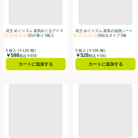
花王 めぐりズム 蒸気めぐるアイマ
花王 めぐりズム 蒸気の温熱シート
(
0
)
(
0
)
スク ラベンダーの香り 5枚入
下着の内側面に貼るタイプ 5枚
点。
評価は0件のレビューで5点中0.0点。
評価は0件のレビューで5点中0.0
5 枚入
(￥120 /枚)
5 枚入
(￥106 /枚)
￥598
￥528
価格
価格
税込￥658
税込￥581
カートに追加する
カートに追加する
もとシート グッドナイト ラベンダー 5枚
花王 めぐりズム 蒸気でグッドナイト 無香料 12枚
小林製薬 あずきのチカラ 目も