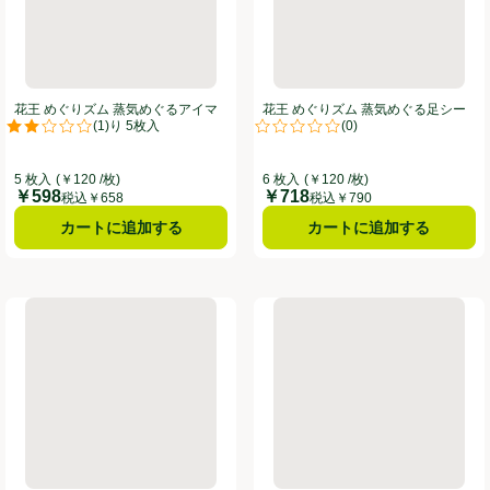
花王 めぐりズム 蒸気めぐるアイマ
花王 めぐりズム 蒸気めぐる足シー
(
1
)
(
0
)
スク 金木犀の香り 5枚入
ト 無香料 6枚
。
評価は1件のレビューで5点中2.0点。
評価は0件のレビューで5点中0.0
5 枚入
(￥120 /枚)
6 枚入
(￥120 /枚)
￥598
￥718
価格
価格
税込￥658
税込￥790
カートに追加する
カートに追加する
マスク カモミールの香り 5枚入
花王 めぐりズム 蒸気の温熱シート 肌に直接貼るタイプ 8枚
花王 めぐりズム 蒸気めぐる首