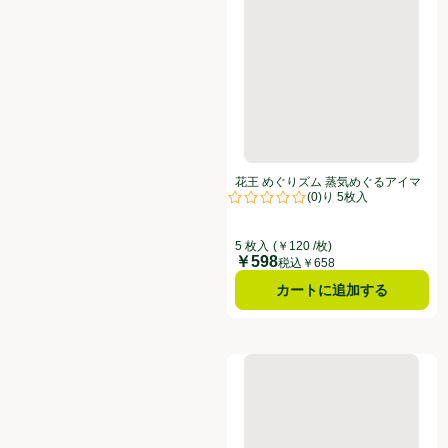
花王 めぐりズム 蒸気めぐるアイマ
(
0
)
スク ひのきの香り 5枚入
評価は0件のレビューで5点中0.0点
5 枚入
(￥120 /枚)
￥598
価格
税込￥658
カートに追加する
花王 めぐりズム 貼る炭酸ジェルパック