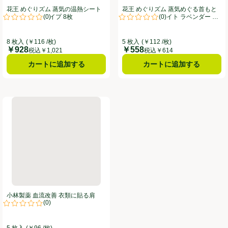
花王 めぐりズム 蒸気の温熱シート
花王 めぐりズム 蒸気めぐる首もと
(
0
)
(
0
)
肌に直接貼るタイプ 8枚
シート グッドナイト ラベンダー 5
。
評価は0件のレビューで5点中0.0点。
評価は0件のレビューで5点中0.0
枚
8 枚入
(￥116 /枚)
5 枚入
(￥112 /枚)
￥928
￥558
価格
価格
税込￥1,021
税込￥614
カートに追加する
カートに追加する
回分
小林製薬 血流改善 衣類に貼る肩ホットン 5枚
小林製薬 血流改善 衣類に貼る肩
(
0
)
ホットン 5枚
。
評価は0件のレビューで5点中0.0点。
5 枚入
(￥96 /枚)