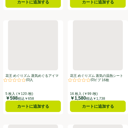
カートに追加する
カートに追加する
イマスク 森林浴の香り 5枚入
花王 めぐりズム 蒸気めぐるアイマスク 無香料 5枚入
花王 めぐりズム 蒸気の温熱シ
花王 めぐりズム 蒸気めぐるアイマ
花王 めぐりズム 蒸気の温熱シート
(
0
)
(
0
)
スク 無香料 5枚入
肌に直接貼るタイプ 16枚
点。
評価は0件のレビューで5点中0.0点。
評価は0件のレビューで5点中0.0
5 枚入
(￥120 /枚)
16 枚入
(￥99 /枚)
￥598
￥1,580
価格
価格
税込￥658
税込￥1,738
カートに追加する
カートに追加する
12枚入
イト 無香料 5枚
花王 めぐりズム 蒸気めぐるアイマスク 完熟ゆずの香り 5枚入
小林製薬 あずきのチカラ 首肩