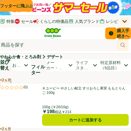
コンテンツに飛ぶ
検索に飛ぶ
フッターに飛ぶ
特集
セール
くらしの特価品
人気ブランド
レシピ
上
Green Beans
お客さ
購入手
￥0
はじめてのお買い物ガイド
イオンカードでおトク
配送日時
続きへ
(新しいウィンドウで開く)
(新しいウィンドウで開く)
サポート・ヘルプ・お問い合わせ
ご意見ボックス
商品
(新しいウィンドウで開く)
(新しいウィンドウで開く)
やわらか食・とろみ剤
デザート
メインメニュ―ボタン
並び
開いて並び替えオプションのリストを見る
メー
ライフ
特定原材料
おす
フィル
替え
カー・ブ
スタイ
（9品目）
すめ
ター
ランド
ル
順
+2ヵ月
【PR】
賞味・消費期限保証：2ヵ月
商品リスト
キユーピー やさしい献立 すりおろし果実 ももとりんご 100g
PR
(
0
)
キユーピー やさしい献立 すりおろし果実 ももとりん
PR
評価は0件のレビューで5点中0.0点。
ご 100g
100g
(￥20/10g)
￥198
価格
税込￥214
カートに追加する
+2ヵ月