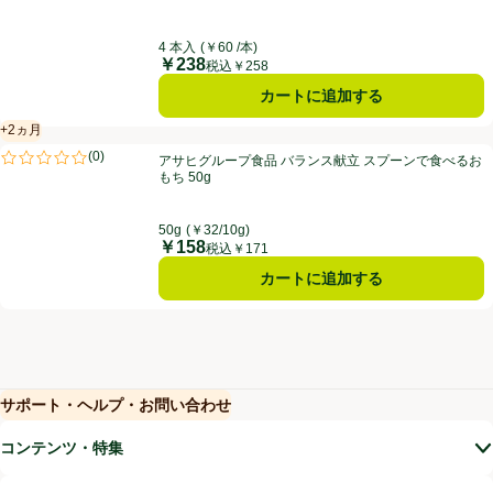
4 本入
(￥60 /本)
￥238
価格
税込￥258
カートに追加する
+2ヵ月
賞味・消費期限保証：2ヵ月
アサヒグループ食品 バランス献立 スプーンで食べるおもち 50g
(
0
)
アサヒグループ食品 バランス献立 スプーンで食べるお
評価は0件のレビューで5点中0.0点。
もち 50g
50g
(￥32/10g)
￥158
価格
税込￥171
カートに追加する
サポート・ヘルプ・お問い合わせ
(新しいウィンドウで開く)
(新しいウィンドウで開く)
コンテンツ・特集