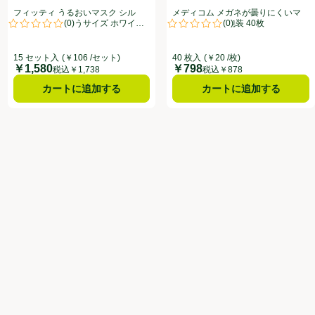
フィッティ うるおいマスク シル
メディコム メガネが曇りにくいマ
(
0
)
(
0
)
キータッチ ふつうサイズ ホワイト
スク グレー 個包装 40枚
点。
評価は0件のレビューで5点中0.0点。
評価は0件のレビューで5点中0.0
15セット
15 セット入
(￥106 /セット)
40 枚入
(￥20 /枚)
￥1,580
￥798
価格
価格
税込￥1,738
税込￥878
カートに追加する
カートに追加する