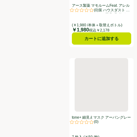
アース製薬 マモルームFeat. アレル
(
0
)
ブロック 花粉対策 ハウスダスト 花
評価は0件のレビューで5点中0.0点
粉用 2ヶ月用セット 器具+取替ボト
ル
(￥1,980 /本体＋取替えボトル)
￥1,980
価格
税込￥2,178
カートに追加する
tone+ 細見えマスク アーバン
tone+ 細見えマスク アーバングレー
(
0
)
ジュ 7枚入
評価は0件のレビューで5点中0.0点
7 枚入
(￥50 /枚)