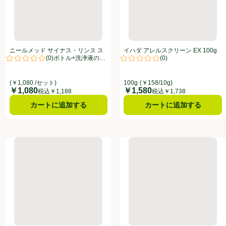
ニールメッド サイナス・リンス ス
イハダ アレルスクリーン EX 100g
(
0
)
(
0
)
ターターキット ボトル+洗浄液の素
点。
評価は0件のレビューで5点中0.0点。
評価は0件のレビューで5点中0.0
（10包）
(￥1,080 /セット)
100g
(￥158/10g)
￥1,080
￥1,580
価格
価格
税込￥1,188
税込￥1,738
カートに追加する
カートに追加する
ボトル
サイズ ホワイト 30枚
フィッティ うるおいマスク シルキータッチ ふつうサイズ ホワイト
メディコム メガネが曇りにくい