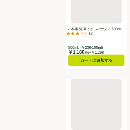
小林製薬 鼻うがいハナノア 500mL
(
1
)
評価は1件のレビューで5点中3.0点
500mL
(￥236/100ml)
￥1,180
価格
税込￥1,298
カートに追加する
アース製薬 マモルームFeat. 