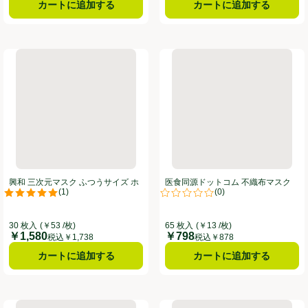
カートに追加する
カートに追加する
 小さめ 65枚
興和 三次元マスク ふつうサイズ ホワイト 30枚
医食同源ドットコム 不織布マスク
興和 三次元マスク ふつうサイズ ホ
医食同源ドットコム 不織布マスク
(
1
)
(
0
)
ワイト 30枚
キッズ 65枚
。
評価は1件のレビューで5点中5.0点。
評価は0件のレビューで5点中0.0
30 枚入
(￥53 /枚)
65 枚入
(￥13 /枚)
￥1,580
￥798
価格
価格
税込￥1,738
税込￥878
カートに追加する
カートに追加する
きめサイズ ホワイト 30枚
ニールメッド サイナス・リンス リフィル60包
小林製薬 鼻うがいハナノア シャ