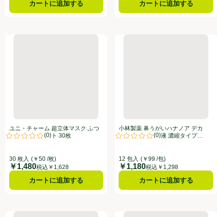
カートに追加する
カートに追加する
 キッズ 65枚
ユニ・チャーム 超立体マスク ふつうサイズ ホワイト 30枚
小林製薬 鼻うがいハナノア デカ
ユニ・チャーム 超立体マスク ふつ
小林製薬 鼻うがいハナノア デカ
(
0
)
(
0
)
うサイズ ホワイト 30枚
シャワー 専用原液 濃縮タイプ
点。
評価は0件のレビューで5点中0.0点。
評価は0件のレビューで5点中0.0
30mL x 12包
30 枚入
(￥50 /枚)
12 包入
(￥99 /包)
￥1,480
￥1,180
価格
価格
税込￥1,628
税込￥1,298
カートに追加する
カートに追加する
ワータイプ 500mL
興和 三次元マスク すこし大きめLサイズ ホワイト 30枚
彩 シルクフィールマスク ふつう