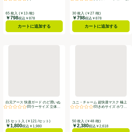
点。
評価は0件のレビューで5点中0.0点。
評価は0件のレビューで5点中0.0
表示
クしてこのオファーのある全商品リストを表示
65 枚入
(￥13 /枚)
30 枚入
(￥27 /枚)
￥798
￥798
価格
価格
税込￥878
税込￥878
カートに追加する
カートに追加する
0枚
上耳ごこち ふつうサイズ ホワイト 50枚
白元アース 快適ガード のど潤いぬれマスク レギュラーサイズ 立体
ユニ・チャーム 超快適マスク 
白元アース 快適ガード のど潤いぬ
ユニ・チャーム 超快適マスク 極上
(
0
)
(
0
)
れマスク レギュラーサイズ 立体・
耳ごこち やや大きめサイズ ホワイ
点。
評価は0件のレビューで5点中0.0点。
評価は0件のレビューで5点中0.0
無香タイプ 15セット
ト 50枚
15 セット入
(￥121 /セット)
50 枚入
(￥48 /枚)
￥1,800
￥2,380
価格
価格
税込￥1,980
税込￥2,618