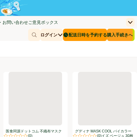
・お問い合わせ
ご意見ボックス
上
く)
(新しいウィンドウで開く)
お客さまのカー
ログイン
配送日時を予約する
購入手続きへ
￥0
商品を探す
配送日時を予約する
洗浄液 レギュラータイプ 500mL
医食同源ドットコム 不織布マスク ふつう 65枚
グディナ MASK COOL バイ
医食同源ドットコム 不織布マスク
グディナ MASK COOL バイカラー
(
0
)
(
0
)
ふつう 65枚
マスク ふつうサイズ ベージュ 30枚