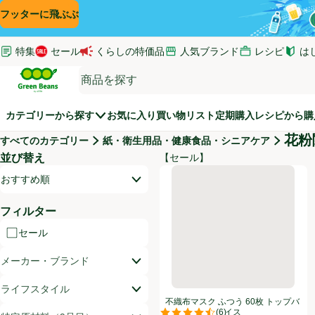
コンテンツに飛ぶ
検索に飛ぶ
フッターに飛ぶ
特集
セール
くらしの特価品
人気ブランド
レシピ
は
(新し
Green Beans
カテゴリーから探す
お気に入り
買い物リスト
定期購入
レシピから購
花粉
すべてのカテゴリー
紙・衛生用品・健康食品・シニアケア
並び替え
【セール】
商品リスト
不織布マスク ふつう 60枚 ト
開いて並び替えオプションのリストを見る
おすすめ順
フィルター
セール
メーカー・ブランド
ライフスタイル
不織布マスク ふつう 60枚 トップバ
(
6
)
リュベストプライス