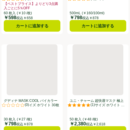
。
評価は2件のレビューで5点中4.5点。
評価は2件のレビューで5点中5.0
【ベストプライス】よりどり3点購
入ごとに5％OFF
どり3点購入ごとに5％OFF、、クリックしてこのオファーのある全商品リストを
お買い得品名：【ベストプライス】よりどり3点購入ごとに5％OFF、、クリッ
60 枚入
(￥10 /枚)
500mL
(￥160/100ml)
￥598
￥798
価格
価格
税込￥658
税込￥878
カートに追加する
カートに追加する
カラーマスク ふつうサイズ ネイルピンク 30枚
グディナ MASK COOL バイカラーマスク ふつうサイズ ホワイト 3
ユニ・チャーム 超快適マスク 極
グディナ MASK COOL バイカラー
ユニ・チャーム 超快適マスク 極上
(
0
)
(
1
)
マスク ふつうサイズ ホワイト 30枚
耳ごこち ふつうサイズ ホワイト 50
。
評価は0件のレビューで5点中0.0点。
評価は1件のレビューで5点中5.0
枚
30 枚入
(￥27 /枚)
50 枚入
(￥48 /枚)
￥798
￥2,380
価格
価格
税込￥878
税込￥2,618