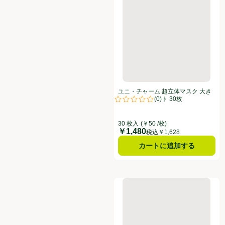
ユニ・チャーム 超立体マスク 大き
(
0
)
めサイズ ホワイト 30枚
評価は0件のレビューで5点中0.0点
30 枚入
(￥50 /枚)
￥1,480
価格
税込￥1,628
カートに追加する
小林製薬 鼻うがいハナノア 500