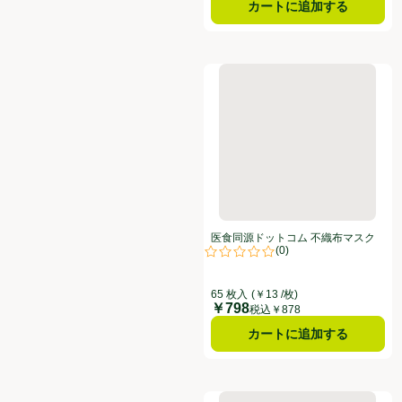
カートに追加する
医食同源ドットコム 不織布マスク
医食同源ドットコム 不織布マスク
(
0
)
小さめ 65枚
評価は0件のレビューで5点中0.0点
65 枚入
(￥13 /枚)
￥798
価格
税込￥878
カートに追加する
ユニ・チャーム 超立体マスク 大