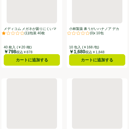
メディコム メガネが曇りにくいマ
小林製薬 鼻うがいハナノア デカ
(
1
)
(
0
)
スク ベージュ 個包装 40枚
シャワー 30mL x 10包
。
評価は1件のレビューで5点中1.0点。
評価は0件のレビューで5点中0.0
40 枚入
(￥20 /枚)
10 包入
(￥168 /包)
￥798
￥1,680
価格
価格
税込￥878
税込￥1,848
カートに追加する
カートに追加する
アレルブロック 花粉対策 ハウスダスト 花粉用 2ヶ月用セット 器具+取替
ドリテック 鼻用洗浄器 クリーンリフレッシュ HKー200WT
興和 三次元マスク すこし小さめ