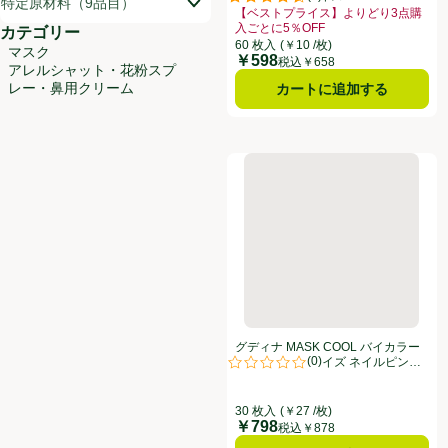
特定原材料（9品目）
評価は6件のレビューで5点中4.5点
【ベストプライス】よりどり3点購
入ごとに5％OFF
カテゴリー
お買い得品名：【ベストプライス】より
60 枚入
(￥10 /枚)
マスク
￥598
価格
税込￥658
アレルシャット・花粉スプ
レー・鼻用クリーム
カートに追加する
グディナ MASK COOL バイ
グディナ MASK COOL バイカラー
(
0
)
マスク ふつうサイズ ネイルピンク
評価は0件のレビューで5点中0.0点
30枚
30 枚入
(￥27 /枚)
￥798
価格
税込￥878