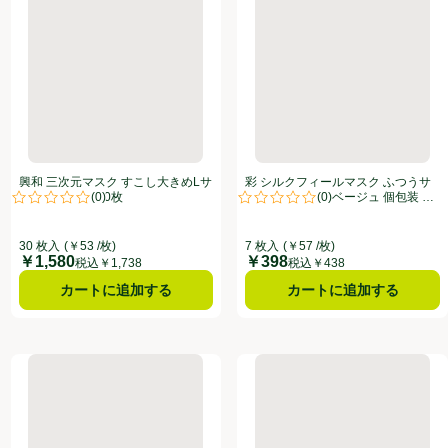
興和 三次元マスク すこし大きめLサ
彩 シルクフィールマスク ふつうサ
(
0
)
(
0
)
イズ ホワイト 30枚
イズ ホワイト x ベージュ 個包装 7
点。
評価は0件のレビューで5点中0.0点。
評価は0件のレビューで5点中0.0
枚
30 枚入
(￥53 /枚)
7 枚入
(￥57 /枚)
￥1,580
￥398
価格
価格
税込￥1,738
税込￥438
カートに追加する
カートに追加する
ャワー 30mL x 10包
ニールメッド サイナス・リンス スターターキット ボトル+洗浄液
イハダ アレルスクリーン EX 1