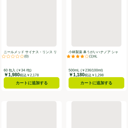
ニールメッド サイナス・リンス リ
小林製薬 鼻うがいハナノア シャ
(
0
)
(
1
)
フィル60包
ワータイプ 500mL
。
評価は0件のレビューで5点中0.0点。
評価は1件のレビューで5点中4.0
60 包入
(￥34 /包)
500mL
(￥236/100ml)
￥1,980
￥1,180
価格
価格
税込￥2,178
税込￥1,298
カートに追加する
カートに追加する
mL
メディコム メガネが曇りにくいマスク ベージュ 個包装 40枚
小林製薬 鼻うがいハナノア デカシ