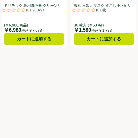
ドリテック 鼻用洗浄器 クリーンリ
興和 三次元マスク すこし小さめサ
(
0
)
(
0
)
フレッシュ HKー200WT
イズ ホワイト 30枚
。
評価は0件のレビューで5点中0.0点。
評価は0件のレビューで5点中0.0
(￥6,980/商品)
30 枚入
(￥53 /枚)
￥6,980
￥1,580
価格
価格
税込￥7,678
税込￥1,738
カートに追加する
カートに追加する
グレージュ 7枚入
。