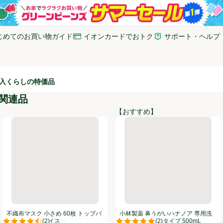
じめてのお買い物ガイド
イオンカードでおトク
サポート・ヘルプ
いウィンドウで開く)
(新しいウィンドウで開く)
(新しいウィンドウで開
入
くらしの特価品
関連品
【おすすめ】
ップバリュベストプライス
不織布マスク 小さめ 60枚 トップバリュベストプライス
小林製薬 鼻うがいハナノア 専用
不織布マスク 小さめ 60枚 トップバ
小林製薬 鼻うがいハナノア 専用洗
(
2
)
(
2
)
リュベストプライス
浄液 レギュラータイプ 500mL