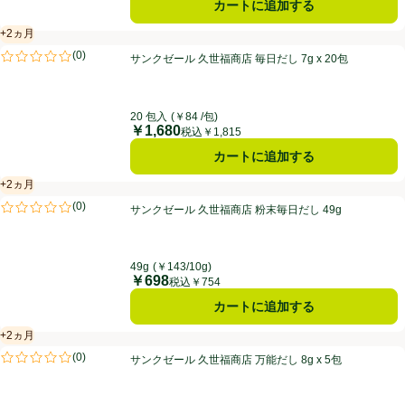
カートに追加する
+2ヵ月
賞味・消費期限保証：2ヵ月
サンクゼール 久世福商店 毎日だし 7g x 20包
(
0
)
サンクゼール 久世福商店 毎日だし 7g x 20包
評価は0件のレビューで5点中0.0点。
20 包入
(￥84 /包)
￥1,680
価格
税込￥1,815
カートに追加する
+2ヵ月
賞味・消費期限保証：2ヵ月
サンクゼール 久世福商店 粉末毎日だし 49g
(
0
)
サンクゼール 久世福商店 粉末毎日だし 49g
評価は0件のレビューで5点中0.0点。
49g
(￥143/10g)
￥698
価格
税込￥754
カートに追加する
+2ヵ月
賞味・消費期限保証：2ヵ月
サンクゼール 久世福商店 万能だし 8g x 5包
(
0
)
サンクゼール 久世福商店 万能だし 8g x 5包
評価は0件のレビューで5点中0.0点。