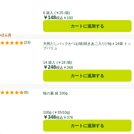
6 袋入
(￥25 /袋)
￥148
価格
税込￥160
カートに追加する
+2ヵ月
賞味・消費期限保証：2ヵ月
天然だしパックかつお味(焼きあご入り) 9g x 14袋 トップバリュ
(
23
)
天然だしパックかつお味(焼きあご入り) 9g x 14袋 トッ
評価は23件のレビューで5点中4.7点。
プバリュ
14 袋入
(￥18 /袋)
￥248
価格
税込￥268
カートに追加する
味の素 袋 100g
(
6
)
味の素 袋 100g
評価は6件のレビューで5点中4.8点。
100g
(￥35/10g)
￥348
価格
税込￥376
カートに追加する