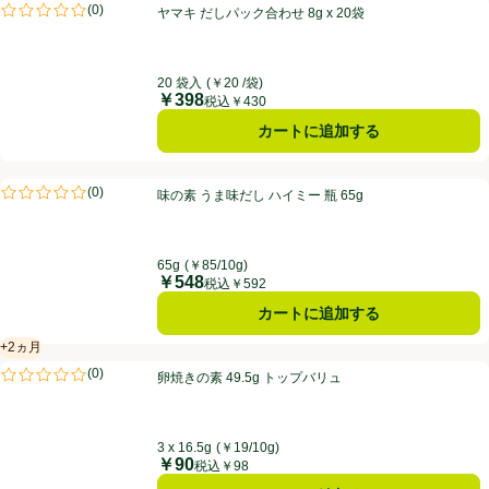
ヤマキ だしパック合わせ 8g x 20袋
(
0
)
ヤマキ だしパック合わせ 8g x 20袋
評価は0件のレビューで5点中0.0点。
20 袋入
(￥20 /袋)
￥398
価格
税込￥430
カートに追加する
味の素 うま味だし ハイミー 瓶 65g
(
0
)
味の素 うま味だし ハイミー 瓶 65g
評価は0件のレビューで5点中0.0点。
65g
(￥85/10g)
￥548
価格
税込￥592
カートに追加する
+2ヵ月
賞味・消費期限保証：2ヵ月
卵焼きの素 49.5g トップバリュ
(
0
)
卵焼きの素 49.5g トップバリュ
評価は0件のレビューで5点中0.0点。
3 x 16.5g
(￥19/10g)
￥90
価格
税込￥98