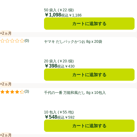
50 袋入
(￥22 /袋)
￥1,098
価格
税込￥1,186
カートに追加する
+2ヵ月
賞味・消費期限保証：2ヵ月
ヤマキ だしパックかつお 8g x 20袋
(
0
)
ヤマキ だしパックかつお 8g x 20袋
評価は0件のレビューで5点中0.0点。
20 袋入
(￥20 /袋)
￥398
価格
税込￥430
カートに追加する
+2ヵ月
賞味・消費期限保証：2ヵ月
千代の一番 万能和風だし 8g x 10包入
(
3
)
千代の一番 万能和風だし 8g x 10包入
評価は3件のレビューで5点中4.3点。
10 包入
(￥55 /包)
￥548
価格
税込￥592
カートに追加する
+2ヵ月