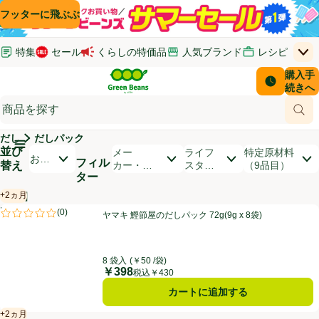
コンテンツに飛ぶ
検索に飛ぶ
フッターに飛ぶ
特集
セール
くらしの特価品
人気ブランド
レシピ
上
Green Beans
お客さ
購入手
￥0
はじめてのお買い物ガイド
イオンカードでおトク
配送日時
続きへ
(新しいウィンドウで開く)
(新しいウィンドウで開く)
サポート・ヘルプ・お問い合わせ
ご意見ボックス
商品
(新しいウィンドウで開く)
(新しいウィンドウで開く)
だし
だしパック
メインメニュ―ボタン
並び
開いて並び替えオプションのリストを見る
メー
ライフ
特定原材料
おす
フィル
替え
カー・ブ
スタイ
（9品目）
すめ
ター
ランド
ル
順
+2ヵ月
【PR】
賞味・消費期限保証：2ヵ月
商品リスト
ヤマキ 鰹節屋のだしパック 72g(9g x 8袋)
PR
(
0
)
ヤマキ 鰹節屋のだしパック 72g(9g x 8袋)
PR
評価は0件のレビューで5点中0.0点。
8 袋入
(￥50 /袋)
￥398
価格
税込￥430
カートに追加する
+2ヵ月