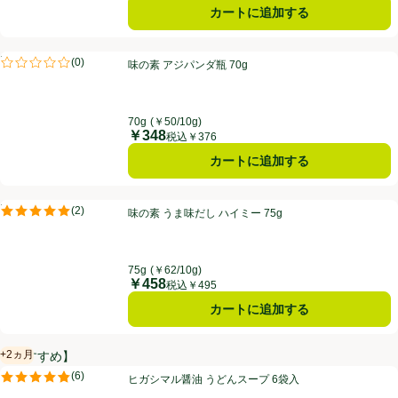
カートに追加する
味の素 アジパンダ瓶 70g
PR
(
0
)
味の素 アジパンダ瓶 70g
PR
評価は0件のレビューで5点中0.0点。
70g
(￥50/10g)
￥348
価格
税込￥376
カートに追加する
味の素 うま味だし ハイミー 75g
PR
(
2
)
味の素 うま味だし ハイミー 75g
PR
評価は2件のレビューで5点中5.0点。
75g
(￥62/10g)
￥458
価格
税込￥495
カートに追加する
+2ヵ月
【おすすめ】
賞味・消費期限保証：2ヵ月
ヒガシマル醤油 うどんスープ 6袋入
(
6
)
ヒガシマル醤油 うどんスープ 6袋入
評価は6件のレビューで5点中4.8点。