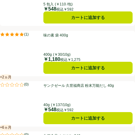
5 包入
(￥110 /包)
￥548
価格
税込￥592
カートに追加する
味の素 袋 400g
(
1
)
味の素 袋 400g
評価は1件のレビューで5点中5.0点。
400g
(￥30/10g)
￥1,180
価格
税込￥1,275
カートに追加する
+2ヵ月
賞味・消費期限保証：2ヵ月
サンクゼール 久世福商店 粉末万能だし 40g
(
0
)
サンクゼール 久世福商店 粉末万能だし 40g
評価は0件のレビューで5点中0.0点。
40g
(￥137/10g)
￥548
価格
税込￥592
カートに追加する
+6ヵ月
賞味・消費期限保証：6ヵ月
丸三食品 ふりだし 240g
(
0
)