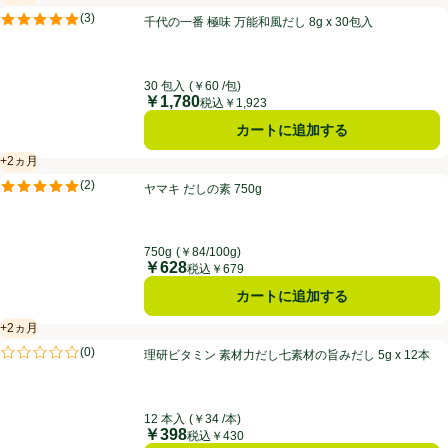
賞味・消費期限保証：2ヵ月
千代の一番 極味 万能和風だし 8g x 30包入
(
3
)
千代の一番 極味 万能和風だし 8g x 30包入
評価は3件のレビューで5点中5.0点。
30 包入
(￥60 /包)
￥1,780
価格
税込￥1,923
カートに追加する
+2ヵ月
賞味・消費期限保証：2ヵ月
ヤマキ だしの素 750g
(
2
)
ヤマキ だしの素 750g
評価は2件のレビューで5点中5.0点。
750g
(￥84/100g)
￥628
価格
税込￥679
カートに追加する
+2ヵ月
賞味・消費期限保証：2ヵ月
理研ビタミン 素材力だし七素材の旨みだし 5g x 12本
(
0
)
理研ビタミン 素材力だし七素材の旨みだし 5g x 12本
評価は0件のレビューで5点中0.0点。
12 本入
(￥34 /本)
￥398
価格
税込￥430