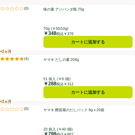
味の素 アジパンダ瓶 70g
(
0
)
味の素 アジパンダ瓶 70g
評価は0件のレビューで5点中0.0点。
70g
(￥50/10g)
￥348
価格
税込￥376
カートに追加する
+2ヵ月
賞味・消費期限保証：2ヵ月
ヤマキ だしの素 204g
(
4
)
ヤマキ だしの素 204g
評価は4件のレビューで5点中5.0点。
51 袋入
(￥6 /袋)
￥288
価格
税込￥312
カートに追加する
+2ヵ月
賞味・消費期限保証：2ヵ月
ヤマキ 鰹節屋のだしパック 9g x 20袋
(
0
)
ヤマキ 鰹節屋のだしパック 9g x 20袋
評価は0件のレビューで5点中0.0点。
20 袋入
(￥40 /袋)
￥798
価格
税込￥862