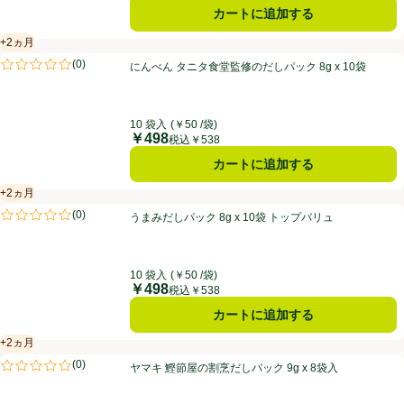
カートに追加する
+2ヵ月
賞味・消費期限保証：2ヵ月
にんべん タニタ食堂監修のだしパック 8g x 10袋
(
0
)
にんべん タニタ食堂監修のだしパック 8g x 10袋
評価は0件のレビューで5点中0.0点。
10 袋入
(￥50 /袋)
￥498
価格
税込￥538
カートに追加する
+2ヵ月
賞味・消費期限保証：2ヵ月
うまみだしパック 8g x 10袋 トップバリュ
(
0
)
うまみだしパック 8g x 10袋 トップバリュ
評価は0件のレビューで5点中0.0点。
10 袋入
(￥50 /袋)
￥498
価格
税込￥538
カートに追加する
+2ヵ月
賞味・消費期限保証：2ヵ月
ヤマキ 鰹節屋の割烹だしパック 9g x 8袋入
(
0
)
ヤマキ 鰹節屋の割烹だしパック 9g x 8袋入
評価は0件のレビューで5点中0.0点。