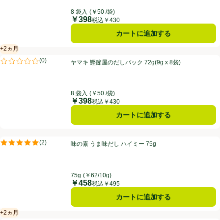
8 袋入
(￥50 /袋)
￥398
価格
税込￥430
カートに追加する
+2ヵ月
賞味・消費期限保証：2ヵ月
ヤマキ 鰹節屋のだしパック 72g(9g x 8袋)
(
0
)
ヤマキ 鰹節屋のだしパック 72g(9g x 8袋)
評価は0件のレビューで5点中0.0点。
8 袋入
(￥50 /袋)
￥398
価格
税込￥430
カートに追加する
味の素 うま味だし ハイミー 75g
(
2
)
味の素 うま味だし ハイミー 75g
評価は2件のレビューで5点中5.0点。
75g
(￥62/10g)
￥458
価格
税込￥495
カートに追加する
+2ヵ月
賞味・消費期限保証：2ヵ月