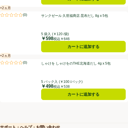
+2ヵ月
賞味・消費期限保証：2ヵ月
サンクゼール 久世福商店 昆布だし 8g x 5包
(
0
)
サンクゼール 久世福商店 昆布だし 8g x 5包
評価は0件のレビューで5点中0.0点。
5 袋入
(￥120 /袋)
￥598
価格
税込￥646
カートに追加する
+2ヵ月
賞味・消費期限保証：2ヵ月
しゃけを しゃけをのTHE北海道だし 4g x 5包
(
0
)
しゃけを しゃけをのTHE北海道だし 4g x 5包
評価は0件のレビューで5点中0.0点。
5 パック入
(￥100 /パック)
￥498
価格
税込￥538
カートに追加する
サポート・ヘルプ・お問い合わせ
(新しいウィンドウで開く)