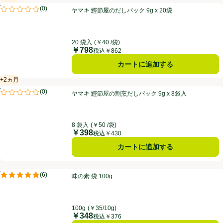
賞味・消費期限保証：2ヵ月
ヤマキ 鰹節屋のだしパック 9g x 20袋
PR
(
0
)
ヤマキ 鰹節屋のだしパック 9g x 20袋
PR
評価は0件のレビューで5点中0.0点。
20 袋入
(￥40 /袋)
￥798
価格
税込￥862
カートに追加する
+2ヵ月
賞味・消費期限保証：2ヵ月
ヤマキ 鰹節屋の割烹だしパック 9g x 8袋入
PR
(
0
)
ヤマキ 鰹節屋の割烹だしパック 9g x 8袋入
PR
評価は0件のレビューで5点中0.0点。
8 袋入
(￥50 /袋)
￥398
価格
税込￥430
カートに追加する
味の素 袋 100g
PR
(
6
)
味の素 袋 100g
PR
評価は6件のレビューで5点中4.8点。
100g
(￥35/10g)
￥348
価格
税込￥376