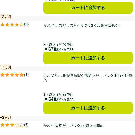
カートに追加する
+2ヵ月
賞味・消費期限保証：2ヵ月
かね七 天然だしの素パック 8g x 30袋入(240g)
(
5
)
かね七 天然だしの素パック 8g x 30袋入(240g)
評価は5件のレビューで5点中4.0点。
30 袋入
(￥23 /袋)
￥678
価格
税込￥733
カートに追加する
+2ヵ月
賞味・消費期限保証：2ヵ月
カネソ22 大田記念病院が考えただしパック 10g x 10袋入
(
1
)
カネソ22 大田記念病院が考えただしパック 10g x 10袋
評価は1件のレビューで5点中5.0点。
入
10 袋入
(￥55 /袋)
￥548
価格
税込￥592
カートに追加する
+2ヵ月
賞味・消費期限保証：2ヵ月
かね七 天然だしパック 50袋入 400g
(
7
)
かね七 天然だしパック 50袋入 400g
評価は7件のレビューで5点中3.1点。