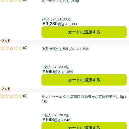
丸三食品 ふりだし 240g
評価は0件のレビューで5点中0.0点。
240g
(￥534/100g)
￥1,280
価格
税込￥1,383
カートに追加する
+2ヵ月
賞味・消費期限保証：2ヵ月
伏高 伏高だし5種ブレンド 8袋
(
0
)
伏高 伏高だし5種ブレンド 8袋
評価は0件のレビューで5点中0.0点。
8 袋入
(￥123 /袋)
￥980
価格
税込￥1,059
カートに追加する
+2ヵ月
賞味・消費期限保証：2ヵ月
サンクゼール 久世福商店 風味豊かな万能野菜だし 8g x 5包
(
0
)
サンクゼール 久世福商店 風味豊かな万能野菜だし 8g x
評価は0件のレビューで5点中0.0点。
5包
5 包入
(￥120 /包)
￥598
価格
税込￥646
カートに追加する