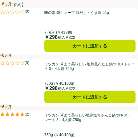
+6ヵ月
【おすすめ】
賞味・消費期限保証：6ヵ月
味の素 鍋キューブ 鶏だし・うま塩 51g
(
0
)
味の素 鍋キューブ 鶏だし・うま塩 51g
評価は0件のレビューで5点中0.0点。
7 個入
(￥43 /個)
￥298
価格
税込￥322
カートに追加する
+6ヵ月
賞味・消費期限保証：6ヵ月
ミツカン 〆まで美味しい 地鶏昆布だし鍋つゆストレート 3～4人前 750
(
0
)
ミツカン 〆まで美味しい 地鶏昆布だし鍋つゆストレー
評価は0件のレビューで5点中0.0点。
ト 3～4人前 750g
750g
(￥40/100g)
￥298
価格
税込￥322
カートに追加する
+6ヵ月
賞味・消費期限保証：6ヵ月
ミツカン 〆まで美味しい地鶏塩ちゃんこ鍋つゆ ストレート 3～4人前 75
(
2
)
ミツカン 〆まで美味しい地鶏塩ちゃんこ鍋つゆ スト
評価は2件のレビューで5点中5.0点。
レート 3～4人前 750g
750g
(￥40/100g)