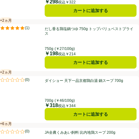
￥298
価格
税込￥322
カートに追加する
+2ヵ月
賞味・消費期限保証：2ヵ月
だし香る鶏塩鍋つゆ 750g トップバリュベストプライス
(
1
)
だし香る鶏塩鍋つゆ 750g トップバリュベストプライ
評価は1件のレビューで5点中5.0点。
ス
750g
(￥27/100g)
￥198
価格
税込￥214
カートに追加する
+2ヵ月
賞味・消費期限保証：2ヵ月
ダイショー 天下一品京都鶏白湯 鍋スープ 700g
(
0
)
ダイショー 天下一品京都鶏白湯 鍋スープ 700g
評価は0件のレビューで5点中0.0点。
700g
(￥46/100g)
￥318
価格
税込￥344
カートに追加する
+6ヵ月
賞味・消費期限保証：6ヵ月
JA全農くみあい飼料 比内地鶏スープ 200g
(
0
)
JA全農くみあい飼料 比内地鶏スープ 200g
評価は0件のレビューで5点中0.0点。