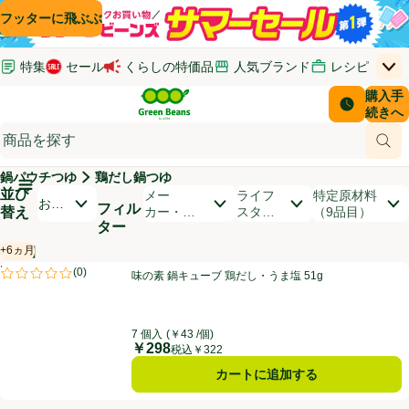
コンテンツに飛ぶ
検索に飛ぶ
フッターに飛ぶ
特集
セール
くらしの特価品
人気ブランド
レシピ
上
Green Beans
お客さ
購入手
￥0
はじめてのお買い物ガイド
イオンカードでおトク
配送日時
続きへ
(新しいウィンドウで開く)
(新しいウィンドウで開く)
サポート・ヘルプ・お問い合わせ
ご意見ボックス
商品
(新しいウィンドウで開く)
(新しいウィンドウで開く)
鍋パウチつゆ
鶏だし鍋つゆ
メインメニュ―ボタン
並び
開いて並び替えオプションのリストを見る
メー
ライフ
特定原材料
おす
フィル
替え
カー・ブ
スタイ
（9品目）
すめ
ター
ランド
ル
順
+6ヵ月
【PR】
賞味・消費期限保証：6ヵ月
商品リスト
味の素 鍋キューブ 鶏だし・うま塩 51g
PR
(
0
)
味の素 鍋キューブ 鶏だし・うま塩 51g
PR
評価は0件のレビューで5点中0.0点。
7 個入
(￥43 /個)
￥298
価格
税込￥322
カートに追加する