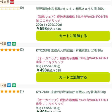
+1ヵ月
新商品
賞味・消費期限保証：1ヵ月
菅野漬物食品 福島のおいしい相馬きゅうり漬 200g
(
0
)
菅野漬物食品 福島のおいしい相馬きゅうり漬 200g
評価は0件のレビューで5点中0.0点。
【福島フェア】税抜表示価格 5%相当WAON POINT進
呈 ここをクリック
お買い得品名：【福島フェア】税抜表示価格 5%相当WA
200g
(￥299/100g)
￥598
価格
税込￥646
カートに追加する
+2週
冷蔵食品
オーガニック/有機
賞味・消費期限保証：2週間
KYOZUKE 京都のお野菜漬け 有機京菜しば漬 90g
(
2
)
KYOZUKE 京都のお野菜漬け 有機京菜しば漬 90g
評価は2件のレビューで5点中5.0点。
【オーガニック】税抜表示価格 5%相当WAON POINT
進呈 ここをクリック
お買い得品名：【オーガニック】税抜表示価格 5%相当W
90g
(￥554/100g)
￥498
価格
税込￥538
カートに追加する
+2週
冷蔵食品
オーガニック/有機
賞味・消費期限保証：2週間
KYOZUKE 京都のお野菜漬け 有機みぶな醤油漬 90g
(
1
)
KYOZUKE 京都のお野菜漬け 有機みぶな醤油漬 90g
評価は1件のレビューで5点中5.0点。
【オーガニック】税抜表示価格 5%相当WAON POINT
進呈 ここをクリック
お買い得品名：【オーガニック】税抜表示価格 5%相当W
90g
(￥554/100g)
￥498