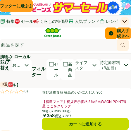
コンテンツに飛ぶ
検索に飛ぶ
フッターに飛ぶ
特集
セール
くらしの特価品
人気ブランド
レシピ
上
Green Beans
お客さ
購入手
￥0
はじめてのお買い物ガイド
イオンカードでおトク
配送日時
続きへ
(新しいウィンドウで開く)
(新しいウィンドウで開く)
サポート・ヘルプ・お問い合わせ
ご意見ボックス
商品
(新しいウィンドウで開く)
(新しいウィンドウで開く)
漬物
ローカル
メインメニュ―ボタン
並び
開いて並び替えオプションのリストを見る
ライフ
特定原材料
セ
新
おす
替え
スタイ
（9品目）
フィル
ー
商
すめ
ル
ター
ル
品
順
+3週
【セール】
新商品
賞味・消費期限保証：3週間
商品リスト
菅野漬物食品 福島のいかにんじん 90g
(
0
)
菅野漬物食品 福島のいかにんじん 90g
評価は0件のレビューで5点中0.0点。
【福島フェア】税抜表示価格 5%相当WAON POINT進
呈 ここをクリック
お買い得品名：【福島フェア】税抜表示価格 5%相当WA
90g
(￥398/100g)
￥358
価格
税込￥387
カートに追加する