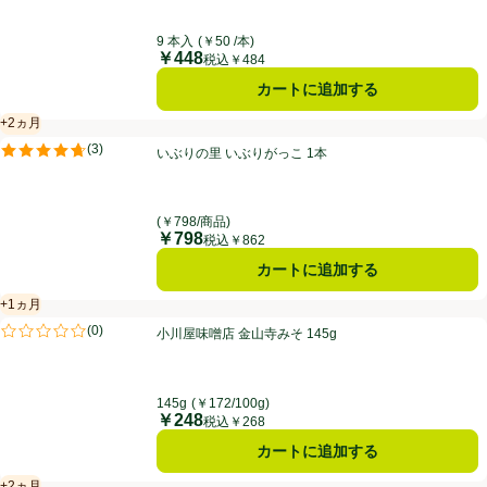
9 本入
(￥50 /本)
￥448
価格
税込￥484
カートに追加する
+2ヵ月
賞味・消費期限保証：2ヵ月
いぶりの里 いぶりがっこ 1本
(
3
)
いぶりの里 いぶりがっこ 1本
評価は3件のレビューで5点中4.7点。
(￥798/商品)
￥798
価格
税込￥862
カートに追加する
+1ヵ月
賞味・消費期限保証：1ヵ月
小川屋味噌店 金山寺みそ 145g
(
0
)
小川屋味噌店 金山寺みそ 145g
評価は0件のレビューで5点中0.0点。
145g
(￥172/100g)
￥248
価格
税込￥268
カートに追加する
+2ヵ月