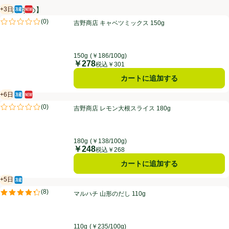
+3日
【おすすめ】
冷蔵食品
新商品
賞味・消費期限保証：3日
吉野商店 キャベツミックス 150g
(
0
)
吉野商店 キャベツミックス 150g
評価は0件のレビューで5点中0.0点。
150g
(￥186/100g)
￥278
価格
税込￥301
カートに追加する
+6日
冷蔵食品
新商品
賞味・消費期限保証：6日
吉野商店 レモン大根スライス 180g
(
0
)
吉野商店 レモン大根スライス 180g
評価は0件のレビューで5点中0.0点。
180g
(￥138/100g)
￥248
価格
税込￥268
カートに追加する
+5日
冷蔵食品
賞味・消費期限保証：5日
マルハチ 山形のだし 110g
(
8
)
マルハチ 山形のだし 110g
評価は8件のレビューで5点中4.3点。
110g
(￥235/100g)