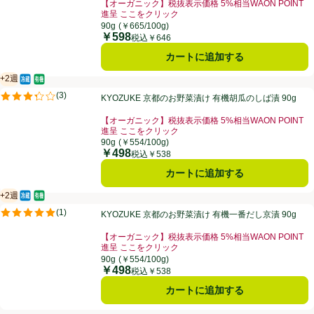
【オーガニック】税抜表示価格 5%相当WAON POINT
進呈 ここをクリック
お買い得品名：【オーガニック】税抜表示価格 5%相当W
90g
(￥665/100g)
￥598
価格
税込￥646
カートに追加する
+2週
冷蔵食品
オーガニック/有機
賞味・消費期限保証：2週間
KYOZUKE 京都のお野菜漬け 有機胡瓜のしば漬 90g
(
3
)
KYOZUKE 京都のお野菜漬け 有機胡瓜のしば漬 90g
評価は3件のレビューで5点中3.3点。
【オーガニック】税抜表示価格 5%相当WAON POINT
進呈 ここをクリック
お買い得品名：【オーガニック】税抜表示価格 5%相当W
90g
(￥554/100g)
￥498
価格
税込￥538
カートに追加する
+2週
冷蔵食品
オーガニック/有機
賞味・消費期限保証：2週間
KYOZUKE 京都のお野菜漬け 有機一番だし京漬 90g
(
1
)
KYOZUKE 京都のお野菜漬け 有機一番だし京漬 90g
評価は1件のレビューで5点中5.0点。
【オーガニック】税抜表示価格 5%相当WAON POINT
進呈 ここをクリック
お買い得品名：【オーガニック】税抜表示価格 5%相当W
90g
(￥554/100g)
￥498
価格
税込￥538
カートに追加する