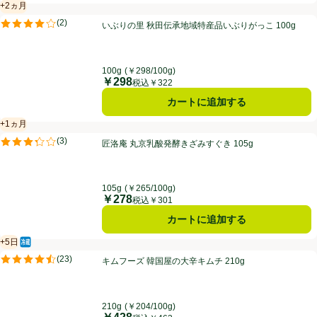
+2ヵ月
賞味・消費期限保証：2ヵ月
いぶりの里 秋田伝承地域特産品いぶりがっこ 100g
(
2
)
いぶりの里 秋田伝承地域特産品いぶりがっこ 100g
評価は2件のレビューで5点中4.0点。
100g
(￥298/100g)
￥298
価格
税込￥322
カートに追加する
+1ヵ月
賞味・消費期限保証：1ヵ月
匠洛庵 丸京乳酸発酵きざみすぐき 105g
(
3
)
匠洛庵 丸京乳酸発酵きざみすぐき 105g
評価は3件のレビューで5点中3.3点。
105g
(￥265/100g)
￥278
価格
税込￥301
カートに追加する
+5日
冷蔵食品
賞味・消費期限保証：5日
キムフーズ 韓国屋の大辛キムチ 210g
(
23
)
キムフーズ 韓国屋の大辛キムチ 210g
評価は23件のレビューで5点中4.5点。
210g
(￥204/100g)