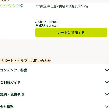
賞味・消費期限保証：2ヵ月
竹内農産 中山道和田宿 本漬野沢菜 200g
(
0
)
竹内農産 中山道和田宿 本漬野沢菜 200g
評価は0件のレビューで5点中0.0点。
200g
(￥214/100g)
￥428
価格
税込￥463
カートに追加する
サポート・ヘルプ・お問い合わせ
(新しいウィンドウで開く)
(新しいウィンドウで開く)
コンテンツ・特集
ご利用ガイド
規約・免責事項
会社情報