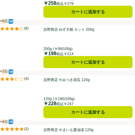
￥258
価格
税込￥279
カートに追加する
+6日
冷蔵食品
賞味・消費期限保証：6日
吉野商店 ゆず大根 カット 200g
(
8
)
吉野商店 ゆず大根 カット 200g
評価は8件のレビューで5点中3.8点。
200g
(￥99/100g)
￥198
価格
税込￥214
カートに追加する
+3日
冷蔵食品
賞味・消費期限保証：3日
吉野商店 やみつき胡瓜 120g
(
4
)
吉野商店 やみつき胡瓜 120g
評価は4件のレビューで5点中3.3点。
120g
(￥190/100g)
￥228
価格
税込￥247
カートに追加する
+4日
冷蔵食品
賞味・消費期限保証：4日
吉野商店 やまいも醤油漬 120g
(
2
)
吉野商店 やまいも醤油漬 120g
評価は2件のレビューで5点中5.0点。