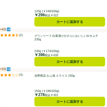
120g
(￥249/100g)
￥298
価格
税込￥322
カートに追加する
+4日
冷蔵食品
賞味・消費期限保証：4日
グリンリーフ 白菜漬けがさらにおいしい白キムチ 230g
(
2
)
グリンリーフ 白菜漬けがさらにおいしい白キムチ
評価は2件のレビューで5点中4.5点。
230g
230g
(￥174/100g)
￥398
価格
税込￥430
カートに追加する
+2日
冷蔵食品
賞味・消費期限保証：2日
吉野商店 かぶ漬 スライス 150g
(
3
)
吉野商店 かぶ漬 スライス 150g
評価は3件のレビューで5点中3.0点。
150g
(￥186/100g)
￥278
価格
税込￥301
カートに追加する