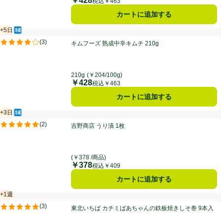
￥428
価格
税込￥463
カートに追加する
+5日
冷蔵食品
賞味・消費期限保証：5日
キムフーズ 熟成中辛キムチ 210g
(
3
)
キムフーズ 熟成中辛キムチ 210g
評価は3件のレビューで5点中4.0点。
210g
(￥204/100g)
￥428
価格
税込￥463
カートに追加する
+3日
冷蔵食品
賞味・消費期限保証：3日
吉野商店 うり漬 1枚
(
2
)
吉野商店 うり漬 1枚
評価は2件のレビューで5点中5.0点。
(￥378 /商品)
￥378
価格
税込￥409
カートに追加する
+1週
賞味・消費期限保証：１週間
東北いちば カチミばあちゃんの鉄板焼きしそ巻 9本入
(
3
)
東北いちば カチミばあちゃんの鉄板焼きしそ巻 9本入
評価は3件のレビューで5点中5.0点。