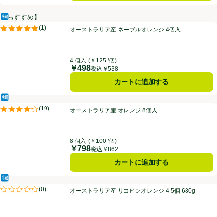
【おすすめ】
冷蔵食品
オーストラリア産 ネーブルオレンジ 4個入
(
1
)
オーストラリア産 ネーブルオレンジ 4個入
評価は1件のレビューで5点中5.0点。
4 個入
(￥125 /個)
￥498
価格
税込￥538
カートに追加する
冷蔵食品
オーストラリア産 オレンジ 8個入
(
19
)
オーストラリア産 オレンジ 8個入
評価は19件のレビューで5点中4.3点。
8 個入
(￥100 /個)
￥798
価格
税込￥862
カートに追加する
冷蔵食品
オーストラリア産 リコピンオレンジ 4-5個 680g
(
0
)
オーストラリア産 リコピンオレンジ 4-5個 680g
評価は0件のレビューで5点中0.0点。