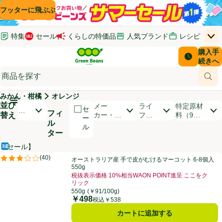
コンテンツに飛ぶ
検索に飛ぶ
フッターに飛ぶ
特集
セール
くらしの特価品
人気ブランド
レシピ
上
Green Beans
お客さ
購入手
￥0
はじめてのお買い物ガイド
イオンカードでおトク
配送日時
続きへ
(新しいウィンドウで開く)
(新しいウィンドウで開く)
サポート・ヘルプ・お問い合わせ
ご意見ボックス
商品
(新しいウィンドウで開く)
(新しいウィンドウで開く)
みかん・柑橘
オレンジ
メインメニュ―ボタン
並び
開いて並び替えオプションのリストを見る
メー
ライ
特定原材
セ
お
フィ
替え
カー・ブ
フス
料（9品
ー
す
ル
ランド
タイ
目）
ル
す
ター
ル
め
順
【セール】
冷蔵食品
商品リスト
オーストラリア産 手で皮がむけるマーコット 6-8個入 550g
(
40
)
オーストラリア産 手で皮がむけるマーコット 6-8個入
評価は40件のレビューで5点中3.2点。
550g
税抜表示価格 10%相当WAON POINT進呈 ここをク
リック
お買い得品名：税抜表示価格 10%相当WAON POI
550g
(￥91/100g)
￥498
価格
税込￥538
カートに追加する