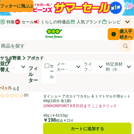
コンテンツに飛ぶ
検索に飛ぶ
フッターに飛ぶ
特集
セール
くらしの特価品
人気ブランド
レシピ
上
Green Beans
お客さ
購入手
￥0
はじめてのお買い物ガイド
イオンカードでおトク
配送日時
続きへ
(新しいウィンドウで開く)
(新しいウィンドウで開く)
サポート・ヘルプ・お問い合わせ
ご意見ボックス
商品
(新しいウィンドウで開く)
(新しいウィンドウで開く)
サラダ野菜
アボカド
メインメニュ―ボタン
並び
開いて並び替えオプションのリストを見る
メー
ライ
特定原材
セ
お
フィ
替え
カー・ブ
フス
料（9品
ー
す
ル
ランド
タイ
目）
ル
す
ター
ル
め
順
+2ヵ月
【セール】
賞味・消費期限保証：2ヵ月
商品リスト
ダイショー アボカドワカモレ & トマトサルサ用セット 48g(1回分 各1袋
(
0
)
ダイショー アボカドワカモレ & トマトサルサ用セット
評価は0件のレビューで5点中0.0点。
48g(1回分 各1袋)
10WAONPOINT 8月31日まで ここをクリック
お買い得品名：10WAONPOINT 8月31日まで こ
48g
(￥42/10g)
￥198
価格
税込￥214
カートに追加する