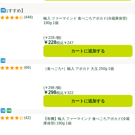
【おすすめ】
冷蔵食品
輸入 ファーマインド 食べごろアボカド(冷蔵庫保管) 190g 1個
(
446
)
輸入 ファーマインド 食べごろアボカド(冷蔵庫保管)
評価は446件のレビューで5点中4.4点。
190g 1個
(￥228 /個)
￥228
価格
税込￥247
カートに追加する
冷蔵食品
［食べごろ+］輸入 アボカド 大玉 250g 1個
(
66
)
［食べごろ+］輸入 アボカド 大玉 250g 1個
評価は66件のレビューで5点中4.5点。
(￥298 /個)
￥298
価格
税込￥322
カートに追加する
冷蔵食品
オーガニック/有機
【有機】輸入 ファーマインド 食べごろアボカド(冷蔵庫保管) 190g 1個
(
42
)
【有機】輸入 ファーマインド 食べごろアボカド(冷蔵
評価は42件のレビューで5点中4.4点。
庫保管) 190g 1個