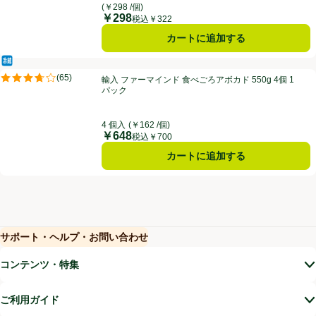
(￥298 /個)
￥298
価格
税込￥322
カートに追加する
冷蔵食品
輸入 ファーマインド 食べごろアボカド 550g 4個 1パック
(
65
)
輸入 ファーマインド 食べごろアボカド 550g 4個 1
評価は65件のレビューで5点中3.7点。
パック
4 個入
(￥162 /個)
￥648
価格
税込￥700
カートに追加する
サポート・ヘルプ・お問い合わせ
(新しいウィンドウで開く)
(新しいウィンドウで開く)
コンテンツ・特集
ご利用ガイド