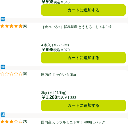
￥598
価格
税込￥646
カートに追加する
冷蔵食品
［食べごろ+］群馬県産 とうもろこし 4本 1袋
(
6
)
［食べごろ+］群馬県産 とうもろこし 4本 1袋
評価は6件のレビューで5点中5.0点。
4 本入
(￥225 /本)
￥898
価格
税込￥970
カートに追加する
冷蔵食品
国内産 じゃがいも 3kg
(
0
)
国内産 じゃがいも 3kg
評価は0件のレビューで5点中0.0点。
3kg
(￥427/1kg)
￥1,280
価格
税込￥1,383
カートに追加する
冷蔵食品
国内産 カラフルミニトマト 400g 1パック
(
9
)
国内産 カラフルミニトマト 400g 1パック
評価は9件のレビューで5点中3.3点。