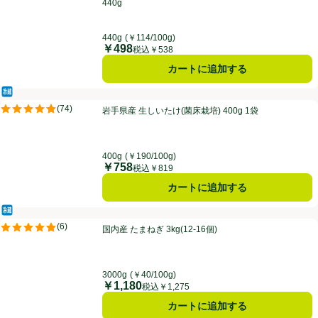
440g
440g
(￥114/100g)
￥498
価格
税込￥538
カートに追加する
冷蔵食品
岩手県産 生しいたけ(菌床栽培) 400g 1袋
(
74
)
岩手県産 生しいたけ(菌床栽培) 400g 1袋
評価は74件のレビューで5点中4.8点。
400g
(￥190/100g)
￥758
価格
税込￥819
カートに追加する
冷蔵食品
国内産 たまねぎ 3kg(12-16個)
(
6
)
国内産 たまねぎ 3kg(12-16個)
評価は6件のレビューで5点中4.8点。
3000g
(￥40/100g)
￥1,180
価格
税込￥1,275
カートに追加する