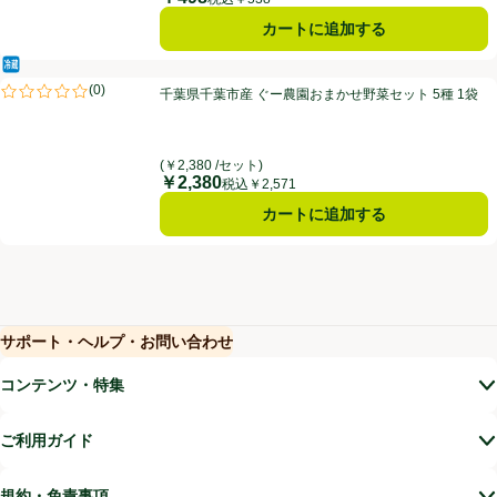
カートに追加する
冷蔵食品
千葉県千葉市産 ぐー農園おまかせ野菜セット 5種 1袋
(
0
)
千葉県千葉市産 ぐー農園おまかせ野菜セット 5種 1袋
評価は0件のレビューで5点中0.0点。
(￥2,380 /セット)
￥2,380
価格
税込￥2,571
カートに追加する
サポート・ヘルプ・お問い合わせ
(新しいウィンドウで開く)
(新しいウィンドウで開く)
コンテンツ・特集
ご利用ガイド
規約・免責事項