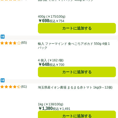
評価は91件のレビューで5点中4.2点。
400g
(￥175/100g)
￥698
価格
税込￥754
カートに追加する
冷蔵食品
輸入 ファーマインド 食べごろアボカド 550g 4個 1パック
(
65
)
輸入 ファーマインド 食べごろアボカド 550g 4個 1
評価は65件のレビューで5点中3.7点。
パック
4 個入
(￥162 /個)
￥648
価格
税込￥700
カートに追加する
冷蔵食品
埼玉県産イオン農場 まるまる赤トマト 1kg(9～12個)
(
61
)
埼玉県産イオン農場 まるまる赤トマト 1kg(9～12個)
評価は61件のレビューで5点中4.4点。
1kg
(￥138/100g)
￥1,380
価格
税込￥1,491
カートに追加する