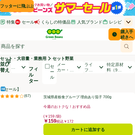
コンテンツに飛ぶ
検索に飛ぶ
フッターに飛ぶ
特集
セール
くらしの特価品
人気ブランド
レシピ
上
Green Beans
お客さ
購入手
￥0
はじめてのお買い物ガイド
イオンカードでおトク
配送日時
続きへ
(新しいウィンドウで開く)
(新しいウィンドウで開く)
サポート・ヘルプ・お問い合わせ
ご意見ボックス
商品
(新しいウィンドウで開く)
(新しいウィンドウで開く)
セット・大容量・業務用
セット野菜
メインメニュ―ボタン
並び
開いて並び替えオプションのリストを見る
メー
ライ
特定原材
セ
お
フィ
替え
カー・ブ
フス
料（9品
ー
す
ル
ランド
タイ
目）
ル
す
ター
ル
め
順
【セール】
冷蔵食品
商品リスト
茨城県産栃食グループ 理由あり茄子 700g
(
67
)
茨城県産栃食グループ 理由あり茄子 700g
評価は67件のレビューで5点中4.1点。
今週のおトクな！おすすめ品
お買い得品名：今週のおトクな！おすすめ品、、クリッ
(￥159 /袋)
￥159
価格
税込￥172
カートに追加する