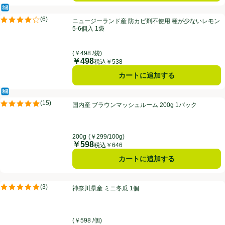
冷蔵食品
ニュージーランド産 防カビ剤不使用 種が少ないレモン 5-6個入 1袋
(
6
)
ニュージーランド産 防カビ剤不使用 種が少ないレモン
評価は6件のレビューで5点中4.2点。
5-6個入 1袋
(￥498 /袋)
￥498
価格
税込￥538
カートに追加する
冷蔵食品
国内産 ブラウンマッシュルーム 200g 1パック
(
15
)
国内産 ブラウンマッシュルーム 200g 1パック
評価は15件のレビューで5点中4.9点。
200g
(￥299/100g)
￥598
価格
税込￥646
カートに追加する
神奈川県産 ミニ冬瓜 1個
(
3
)
神奈川県産 ミニ冬瓜 1個
評価は3件のレビューで5点中5.0点。
(￥598 /個)