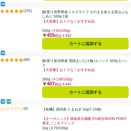
冷蔵食品
[鮮度+] 長野県産ミスズライフ そのまま使える里山ぶなしめじ 500g 1
(
155
)
[鮮度+] 長野県産ミスズライフ そのまま使える里山ぶな
評価は155件のレビューで5点中4.9点。
しめじ 500g 1袋
【大容量】おトクな！おすすめ品
お買い得品名：【大容量】おトクな！おすすめ品、、ク
500g
(￥91/100g)
￥455
価格
税込￥492
カートに追加する
冷蔵食品
[鮮度+] 新潟県産 雪国まいたけ極 LLパック 300g 1パック
(
86
)
[鮮度+] 新潟県産 雪国まいたけ極 LLパック 300g 1パッ
評価は86件のレビューで5点中4.9点。
ク
【大容量】おトクな！おすすめ品
お買い得品名：【大容量】おトクな！おすすめ品、、ク
300g
(￥136/100g)
￥407
価格
税込￥440
カートに追加する
冷蔵食品
オーガニック/有機
【有機】国内産 たまねぎ 1kg(7-10個)
(
0
)
【有機】国内産 たまねぎ 1kg(7-10個)
評価は0件のレビューで5点中0.0点。
【オーガニック】税抜表示価格 5%相当WAON POINT
進呈 ここをクリック
お買い得品名：【オーガニック】税抜表示価格 5%相当W
1kg
(￥70/100g)