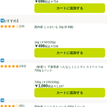
￥698
価格
税込￥754
カートに追加する
【おすすめ】
冷蔵食品
国内産 じゃがいも 1kg (6-8個)
(
14
)
国内産 じゃがいも 1kg (6-8個)
評価は14件のレビューで5点中4.1点。
1kg
(￥50/100g)
￥498
価格
税込￥538
カートに追加する
冷蔵食品
［鮮度+］千葉県産 へたなしミニトマト スイートベル 700g 1パック
(
163
)
［鮮度+］千葉県産 へたなしミニトマト スイートベル
評価は163件のレビューで5点中4.8点。
700g 1パック
700g
(￥155/100g)
￥1,080
価格
税込￥1,167
カートに追加する
冷蔵食品
国内産 ミニトマトパック 400g 1パック
(
91
)
国内産 ミニトマトパック 400g 1パック