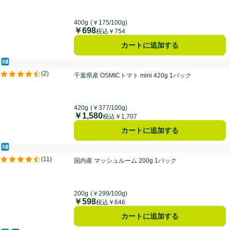
400g
(￥175/100g)
￥698
価格
税込￥754
カートに追加する
冷蔵食品
千葉県産 OSMICトマト mini 420g 1パック
(
2
)
千葉県産 OSMICトマト mini 420g 1パック
評価は2件のレビューで5点中4.5点。
420g
(￥377/100g)
￥1,580
価格
税込￥1,707
カートに追加する
冷蔵食品
国内産 マッシュルーム 200g 1パック
(
11
)
国内産 マッシュルーム 200g 1パック
評価は11件のレビューで5点中4.5点。
200g
(￥299/100g)
￥598
価格
税込￥646
カートに追加する