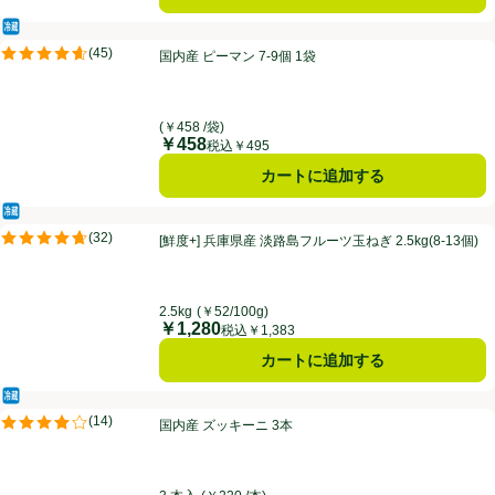
冷蔵食品
国内産 ピーマン 7-9個 1袋
(
45
)
国内産 ピーマン 7-9個 1袋
評価は45件のレビューで5点中4.6点。
(￥458 /袋)
￥458
価格
税込￥495
カートに追加する
冷蔵食品
[鮮度+] 兵庫県産 淡路島フルーツ玉ねぎ 2.5kg(8-13個)
(
32
)
[鮮度+] 兵庫県産 淡路島フルーツ玉ねぎ 2.5kg(8-13個)
評価は32件のレビューで5点中4.7点。
2.5kg
(￥52/100g)
￥1,280
価格
税込￥1,383
カートに追加する
冷蔵食品
国内産 ズッキーニ 3本
(
14
)
国内産 ズッキーニ 3本
評価は14件のレビューで5点中3.9点。