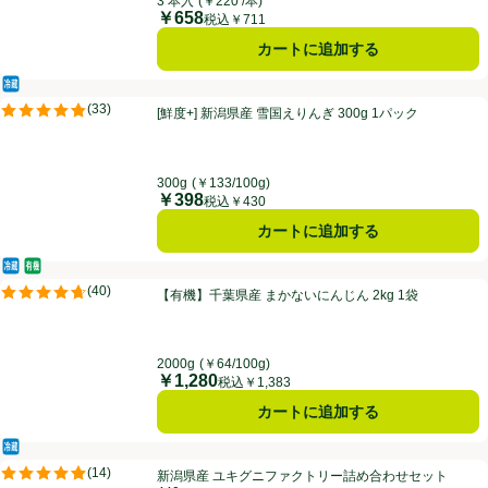
3 本入
(￥220 /本)
￥658
価格
税込￥711
カートに追加する
冷蔵食品
[鮮度+] 新潟県産 雪国えりんぎ 300g 1パック
(
33
)
[鮮度+] 新潟県産 雪国えりんぎ 300g 1パック
評価は33件のレビューで5点中4.8点。
300g
(￥133/100g)
￥398
価格
税込￥430
カートに追加する
冷蔵食品
オーガニック/有機
【有機】千葉県産 まかないにんじん 2kg 1袋
(
40
)
【有機】千葉県産 まかないにんじん 2kg 1袋
評価は40件のレビューで5点中4.7点。
2000g
(￥64/100g)
￥1,280
価格
税込￥1,383
カートに追加する
冷蔵食品
新潟県産 ユキグニファクトリー詰め合わせセット 440g
(
14
)
新潟県産 ユキグニファクトリー詰め合わせセット
評価は14件のレビューで5点中4.9点。