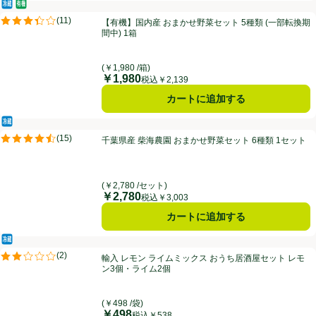
冷蔵食品
オーガニック/有機
【有機】国内産 おまかせ野菜セット 5種類 (一部転換期間中) 1箱
(
11
)
【有機】国内産 おまかせ野菜セット 5種類 (一部転換期
評価は11件のレビューで5点中3.4点。
間中) 1箱
(￥1,980 /箱)
￥1,980
価格
税込￥2,139
カートに追加する
冷蔵食品
千葉県産 柴海農園 おまかせ野菜セット 6種類 1セット
(
15
)
千葉県産 柴海農園 おまかせ野菜セット 6種類 1セット
評価は15件のレビューで5点中4.5点。
(￥2,780 /セット)
￥2,780
価格
税込￥3,003
カートに追加する
冷蔵食品
輸入 レモン ライムミックス おうち居酒屋セット レモン3個・ライム2
(
2
)
輸入 レモン ライムミックス おうち居酒屋セット レモ
評価は2件のレビューで5点中2.0点。
ン3個・ライム2個
(￥498 /袋)
￥498
価格
税込￥538