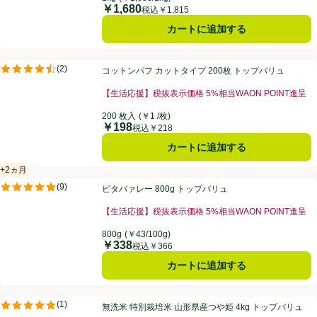
￥1,680
価格
税込￥1,815
カートに追加する
コットンパフ カットタイプ 200枚 トップバリュ
(
2
)
コットンパフ カットタイプ 200枚 トップバリュ
評価は2件のレビューで5点中4.5点。
【生活応援】税抜表示価格 5%相当WAON POINT進呈
200 枚入
(￥1 /枚)
￥198
価格
税込￥218
カートに追加する
+2ヵ月
賞味・消費期限保証：2ヵ月
ビタバァレー 800g トップバリュ
(
9
)
ビタバァレー 800g トップバリュ
評価は9件のレビューで5点中4.9点。
【生活応援】税抜表示価格 5%相当WAON POINT進呈
800g
(￥43/100g)
￥338
価格
税込￥366
カートに追加する
無洗米 特別栽培米 山形県産つや姫 4kg トップバリュ
(
1
)
無洗米 特別栽培米 山形県産つや姫 4kg トップバリュ
評価は1件のレビューで5点中5.0点。