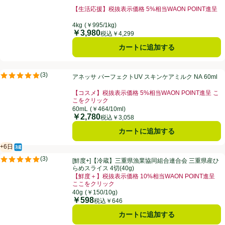
【生活応援】税抜表示価格 5%相当WAON POINT進呈
4kg
(￥995/1kg)
￥3,980
価格
税込￥4,299
カートに追加する
アネッサ パーフェクトUV スキンケアミルク NA 60ml
(
3
)
アネッサ パーフェクトUV スキンケアミルク NA 60ml
評価は3件のレビューで5点中5.0点。
【コスメ】税抜表示価格 5%相当WAON POINT進呈 こ
こをクリック
60mL
(￥464/10ml)
￥2,780
価格
税込￥3,058
カートに追加する
+6日
冷蔵食品
賞味・消費期限保証：6日
[鮮度+]【冷蔵】三重県漁業協同組合連合会 三重県産ひらめスライス 4切(
(
3
)
[鮮度+]【冷蔵】三重県漁業協同組合連合会 三重県産ひ
評価は3件のレビューで5点中5.0点。
らめスライス 4切(40g)
【鮮度＋】税抜表示価格 10%相当WAON POINT進呈
ここをクリック
40g
(￥150/10g)
￥598
価格
税込￥646
カートに追加する