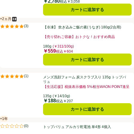
￥2,780
価格
税込￥3,058
カートに追加する
+2ヵ月
冷凍食品
賞味・消費期限保証：2ヵ月
【冷凍】 炊き込みご飯の素(うなぎ) 180g(2合用)
(
3
)
【冷凍】 炊き込みご飯の素(うなぎ) 180g(2合用)
評価は3件のレビューで5点中5.0点。
【売り切れご容赦】おトクな！おすすめ商品
180g
(￥311/100g)
￥559
価格
税込￥604
カートに追加する
メンズ洗顔フォーム 炭スクラブ入り 135g トップバリュ
(
1
)
メンズ洗顔フォーム 炭スクラブ入り 135g トップバ
評価は1件のレビューで5点中5.0点。
リュ
【生活応援】税抜表示価格 5%相当WAON POINT進呈
135g
(￥14/10g)
￥188
価格
税込￥207
カートに追加する
+1年
賞味・消費期限保証：１年
トップバリュ アルカリ乾電池 単4形 4個入
(
0
)
トップバリュ アルカリ乾電池 単4形 4個入
評価は0件のレビューで5点中0.0点。