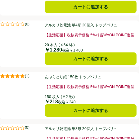
カートに追加する
アルカリ乾電池 単4形 20個入 トップバリュ
(
0
)
アルカリ乾電池 単4形 20個入 トップバリュ
評価は0件のレビューで5点中0.0点。
【生活応援】税抜表示価格 5%相当WAON POINT進呈
20 本入
(￥64 /本)
￥1,280
価格
税込￥1,408
カートに追加する
あぶらとり紙 150枚 トップバリュ
(
1
)
あぶらとり紙 150枚 トップバリュ
評価は1件のレビューで5点中5.0点。
【生活応援】税抜表示価格 5%相当WAON POINT進呈
150 枚入
(￥2 /枚)
￥218
価格
税込￥240
カートに追加する
アルカリ乾電池 単3形 20個入 トップバリュ
(
0
)
アルカリ乾電池 単3形 20個入 トップバリュ
評価は0件のレビューで5点中0.0点。
【生活応援】税抜表示価格 5%相当WAON POINT進呈