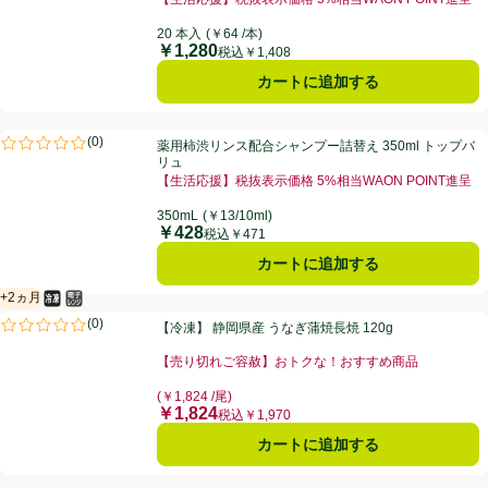
20 本入
(￥64 /本)
￥1,280
価格
税込￥1,408
カートに追加する
薬用柿渋リンス配合シャンプー詰替え 350ml トップバリュ
(
0
)
薬用柿渋リンス配合シャンプー詰替え 350ml トップバ
評価は0件のレビューで5点中0.0点。
リュ
【生活応援】税抜表示価格 5%相当WAON POINT進呈
350mL
(￥13/10ml)
￥428
価格
税込￥471
カートに追加する
+2ヵ月
冷凍食品
電子レンジ使用可
賞味・消費期限保証：2ヵ月
【冷凍】 静岡県産 うなぎ蒲焼長焼 120g
(
0
)
【冷凍】 静岡県産 うなぎ蒲焼長焼 120g
評価は0件のレビューで5点中0.0点。
【売り切れご容赦】おトクな！おすすめ商品
(￥1,824 /尾)
￥1,824
価格
税込￥1,970
カートに追加する