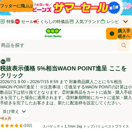
コンテンツに飛ぶ
検索に飛ぶ
フッターに飛ぶ
特集
セール
くらしの特価品
人気ブランド
レシピ
上
Green Beans
お客さ
購入手
￥0
はじめてのお買い物ガイド
イオンカードでおトク
配送日時
続きへ
(新しいウィンドウで開く)
(新しいウィンドウで開く)
サポート・ヘルプ・お問い合わせ
ご意見ボックス
商品
(新しいウィンドウで開く)
(新しいウィンドウで開く)
メインメニュ―ボタン
税抜表示価格 5%相当WAON POINT進呈 ここを
クリック
2026/7/1 9:00～2026/7/15 8:59 まで 対象商品購入ごとに 5％相当
WAON POINT進呈！ ※注意事項：①進呈するWAON POINTの計算は小
数点以下は切り捨てとなります。②対象商品をカートに追加・購入手続
きを完了した場合に適用されます。③対象期間前にカートに追加・購入
手続きを完了したお客さまは、新たに配送枠を設定してください。
開いて並び替えオプションのリストを見る
並び替え
+6ヵ月
賞味・消費期限保証：6ヵ月
スパゲッティ 1.7mm 1kg トップバリュベストプライス
(
102
)
スパゲッティ 1.7mm 1kg トップバリュベストプライス
評価は102件のレビューで5点中4.6点。
お買い得商品