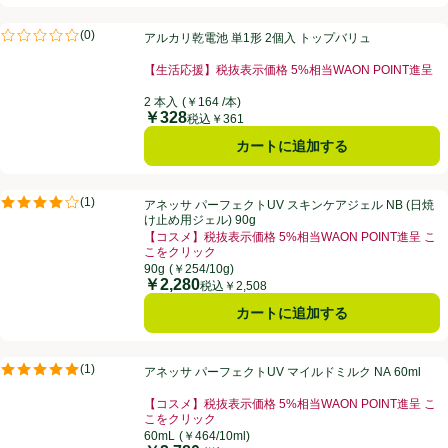
アルカリ乾電池 単1形 2個入 トップバリュ
(
0
)
アルカリ乾電池 単1形 2個入 トップバリュ
評価は0件のレビューで5点中0.0点。
【生活応援】税抜表示価格 5%相当WAON POINT進呈
2 本入
(￥164 /本)
￥328
価格
税込￥361
カートに追加する
アネッサ パーフェクトUV スキンケアジェル NB (日焼け止め用ジェル) 9
(
1
)
アネッサ パーフェクトUV スキンケアジェル NB (日焼
評価は1件のレビューで5点中4.0点。
け止め用ジェル) 90g
【コスメ】税抜表示価格 5%相当WAON POINT進呈 こ
こをクリック
90g
(￥254/10g)
￥2,280
価格
税込￥2,508
カートに追加する
アネッサ パーフェクトUV マイルドミルク NA 60ml
(
1
)
アネッサ パーフェクトUV マイルドミルク NA 60ml
評価は1件のレビューで5点中5.0点。
【コスメ】税抜表示価格 5%相当WAON POINT進呈 こ
こをクリック
60mL
(￥464/10ml)