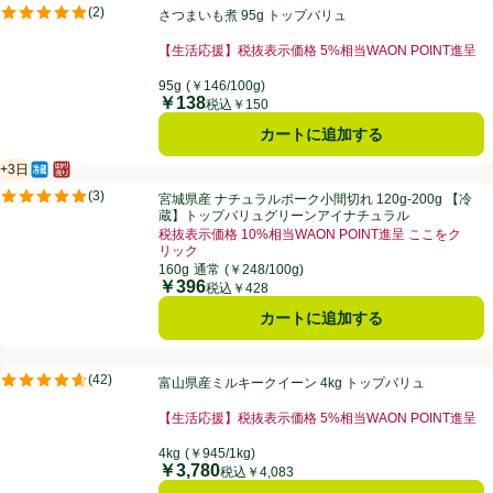
さつまいも煮 95g トップバリュ
(
2
)
さつまいも煮 95g トップバリュ
評価は2件のレビューで5点中5.0点。
【生活応援】税抜表示価格 5%相当WAON POINT進呈
95g
(￥146/100g)
￥138
価格
税込￥150
カートに追加する
+3日
冷蔵食品
はかり売り（不定貫）
賞味・消費期限保証：3日
宮城県産 ナチュラルポーク小間切れ 120g-200g 【冷蔵】トップバ
(
3
)
宮城県産 ナチュラルポーク小間切れ 120g-200g 【冷
評価は3件のレビューで5点中5.0点。
蔵】トップバリュグリーンアイナチュラル
税抜表示価格 10%相当WAON POINT進呈 ここをク
リック
160g
通常
(￥248/100g)
￥396
価格
税込￥428
カートに追加する
富山県産ミルキークイーン 4kg トップバリュ
(
42
)
富山県産ミルキークイーン 4kg トップバリュ
評価は42件のレビューで5点中4.6点。
【生活応援】税抜表示価格 5%相当WAON POINT進呈
4kg
(￥945/1kg)
￥3,780
価格
税込￥4,083