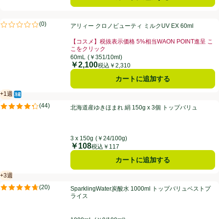
アリィー クロノビューティ ミルクUV EX 60ml
(
0
)
アリィー クロノビューティ ミルクUV EX 60ml
評価は0件のレビューで5点中0.0点。
【コスメ】税抜表示価格 5%相当WAON POINT進呈 こ
こをクリック
60mL
(￥351/10ml)
￥2,100
価格
税込￥2,310
カートに追加する
+1週
冷蔵食品
賞味・消費期限保証：１週間
北海道産ゆきほまれ 絹 150g x 3個 トップバリュ
(
44
)
北海道産ゆきほまれ 絹 150g x 3個 トップバリュ
評価は44件のレビューで5点中4.3点。
3 x 150g
(￥24/100g)
￥108
価格
税込￥117
カートに追加する
+3週
賞味・消費期限保証：3週間
SparklingWater炭酸水 1000ml トップバリュベストプライス
(
20
)
SparklingWater炭酸水 1000ml トップバリュベストプ
評価は20件のレビューで5点中4.7点。
ライス