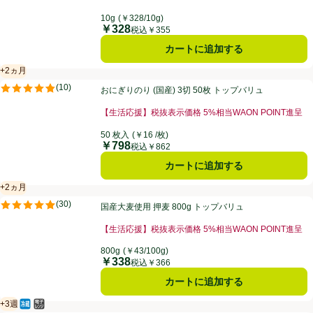
10g
(￥328/10g)
￥328
価格
税込￥355
カートに追加する
+2ヵ月
賞味・消費期限保証：2ヵ月
おにぎりのり (国産) 3切 50枚 トップバリュ
(
10
)
おにぎりのり (国産) 3切 50枚 トップバリュ
評価は10件のレビューで5点中4.8点。
【生活応援】税抜表示価格 5%相当WAON POINT進呈
50 枚入
(￥16 /枚)
￥798
価格
税込￥862
カートに追加する
+2ヵ月
賞味・消費期限保証：2ヵ月
国産大麦使用 押麦 800g トップバリュ
(
30
)
国産大麦使用 押麦 800g トップバリュ
評価は30件のレビューで5点中4.9点。
【生活応援】税抜表示価格 5%相当WAON POINT進呈
800g
(￥43/100g)
￥338
価格
税込￥366
カートに追加する
+3週
冷蔵食品
電子レンジ使用可
賞味・消費期限保証：3週間