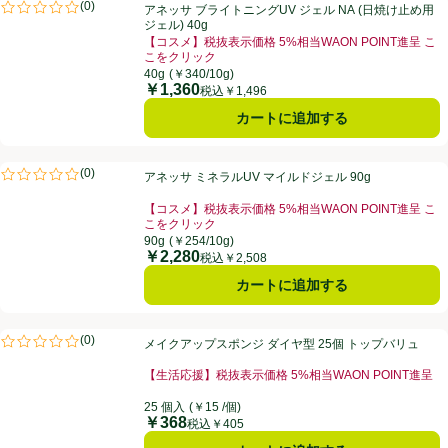
アネッサ ブライトニングUV ジェル NA (日焼け止め用ジェル) 40g
(
0
)
アネッサ ブライトニングUV ジェル NA (日焼け止め用
評価は0件のレビューで5点中0.0点。
ジェル) 40g
【コスメ】税抜表示価格 5%相当WAON POINT進呈 こ
こをクリック
40g
(￥340/10g)
￥1,360
価格
税込￥1,496
カートに追加する
アネッサ ミネラルUV マイルドジェル 90g
(
0
)
アネッサ ミネラルUV マイルドジェル 90g
評価は0件のレビューで5点中0.0点。
【コスメ】税抜表示価格 5%相当WAON POINT進呈 こ
こをクリック
90g
(￥254/10g)
￥2,280
価格
税込￥2,508
カートに追加する
メイクアップスポンジ ダイヤ型 25個 トップバリュ
(
0
)
メイクアップスポンジ ダイヤ型 25個 トップバリュ
評価は0件のレビューで5点中0.0点。
【生活応援】税抜表示価格 5%相当WAON POINT進呈
25 個入
(￥15 /個)
￥368
価格
税込￥405