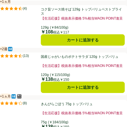
+1ヵ月
賞味・消費期限保証：1ヵ月
コク旨ソース焼そば 129g トップバリュベストプライス
(
4
)
コク旨ソース焼そば 129g トップバリュベストプライ
評価は4件のレビューで5点中4.5点。
ス
【生活応援】税抜表示価格 5%相当WAON POINT進呈
129g
(￥84/100g)
￥108
価格
税込￥117
カートに追加する
+2週
冷蔵食品
賞味・消費期限保証：2週間
国産じゃがいものポテトサラダ 120g トップバリュ
(
13
)
国産じゃがいものポテトサラダ 120g トップバリュ
評価は13件のレビューで5点中4.5点。
【生活応援】税抜表示価格 5%相当WAON POINT進呈
120g
(￥115/100g)
￥138
価格
税込￥150
カートに追加する
+1ヵ月
冷蔵食品
電子レンジ使用可
賞味・消費期限保証：1ヵ月
きんぴらごぼう 75g トップバリュ
(
8
)
きんぴらごぼう 75g トップバリュ
評価は8件のレビューで5点中4.3点。
【生活応援】税抜表示価格 5%相当WAON POINT進呈
75g
(￥184/100g)
￥138
価格
税込￥150