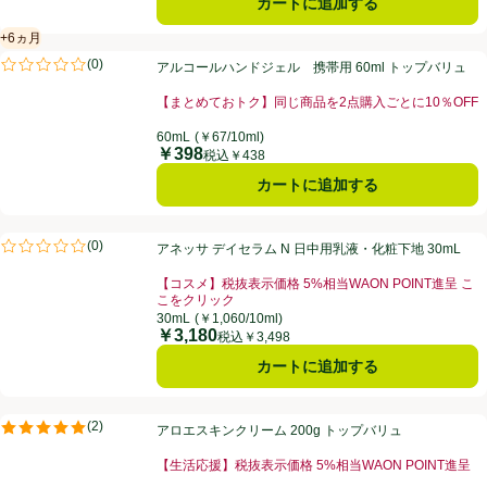
カートに追加する
+6ヵ月
賞味・消費期限保証：6ヵ月
アルコールハンドジェル 携帯用 60ml トップバリュ
(
0
)
アルコールハンドジェル 携帯用 60ml トップバリュ
評価は0件のレビューで5点中0.0点。
【まとめておトク】同じ商品を2点購入ごとに10％OFF
60mL
(￥67/10ml)
￥398
価格
税込￥438
カートに追加する
アネッサ デイセラム N 日中用乳液・化粧下地 30mL
(
0
)
アネッサ デイセラム N 日中用乳液・化粧下地 30mL
評価は0件のレビューで5点中0.0点。
【コスメ】税抜表示価格 5%相当WAON POINT進呈 こ
こをクリック
30mL
(￥1,060/10ml)
￥3,180
価格
税込￥3,498
カートに追加する
アロエスキンクリーム 200g トップバリュ
(
2
)
アロエスキンクリーム 200g トップバリュ
評価は2件のレビューで5点中5.0点。
【生活応援】税抜表示価格 5%相当WAON POINT進呈