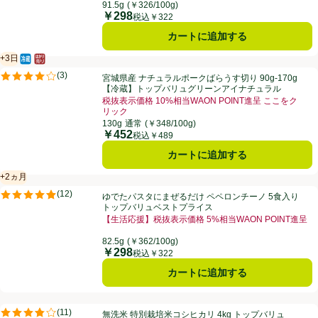
91.5g
(￥326/100g)
￥298
価格
税込￥322
カートに追加する
+3日
冷蔵食品
はかり売り（不定貫）
賞味・消費期限保証：3日
宮城県産 ナチュラルポークばらうす切り 90g-170g 【冷蔵】トップ
(
3
)
宮城県産 ナチュラルポークばらうす切り 90g-170g
評価は3件のレビューで5点中4.0点。
【冷蔵】トップバリュグリーンアイナチュラル
税抜表示価格 10%相当WAON POINT進呈 ここをク
リック
130g
通常
(￥348/100g)
￥452
価格
税込￥489
カートに追加する
+2ヵ月
賞味・消費期限保証：2ヵ月
ゆでたパスタにまぜるだけ ペペロンチーノ 5食入り トップバリュベス
(
12
)
ゆでたパスタにまぜるだけ ペペロンチーノ 5食入り
評価は12件のレビューで5点中4.9点。
トップバリュベストプライス
【生活応援】税抜表示価格 5%相当WAON POINT進呈
82.5g
(￥362/100g)
￥298
価格
税込￥322
カートに追加する
無洗米 特別栽培米コシヒカリ 4kg トップバリュ
(
11
)
無洗米 特別栽培米コシヒカリ 4kg トップバリュ