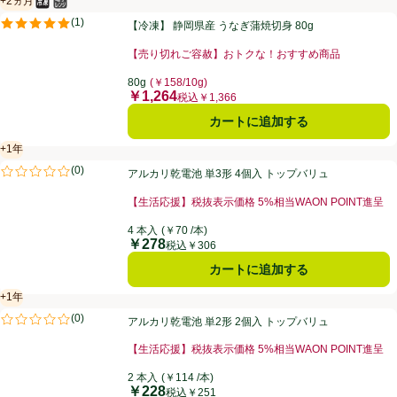
+2ヵ月
冷凍食品
電子レンジ使用可
賞味・消費期限保証：2ヵ月
【冷凍】 静岡県産 うなぎ蒲焼切身 80g
(
1
)
【冷凍】 静岡県産 うなぎ蒲焼切身 80g
評価は1件のレビューで5点中5.0点。
【売り切れご容赦】おトクな！おすすめ商品
80g
(￥158/10g)
￥1,264
価格
税込￥1,366
カートに追加する
+1年
賞味・消費期限保証：１年
アルカリ乾電池 単3形 4個入 トップバリュ
(
0
)
アルカリ乾電池 単3形 4個入 トップバリュ
評価は0件のレビューで5点中0.0点。
【生活応援】税抜表示価格 5%相当WAON POINT進呈
4 本入
(￥70 /本)
￥278
価格
税込￥306
カートに追加する
+1年
賞味・消費期限保証：１年
アルカリ乾電池 単2形 2個入 トップバリュ
(
0
)
アルカリ乾電池 単2形 2個入 トップバリュ
評価は0件のレビューで5点中0.0点。
【生活応援】税抜表示価格 5%相当WAON POINT進呈
2 本入
(￥114 /本)
￥228
価格
税込￥251