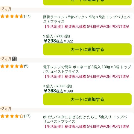
+2ヵ月
賞味・消費期限保証：2ヵ月
豚骨ラーメン＜5食パック＞ 92g x 5袋 トップバリュベストプライス
(
17
)
豚骨ラーメン＜5食パック＞ 92g x 5袋 トップバリュベ
評価は17件のレビューで5点中4.6点。
ストプライス
【生活応援】税抜表示価格 5%相当WAON POINT進呈
5 袋入
(￥60 /袋)
￥298
価格
税込￥322
カートに追加する
+2ヵ月
電子レンジ使用可
賞味・消費期限保証：2ヵ月
電子レンジで簡単 ボロネーゼ 3袋入 130g x 3袋 トップバリュベスト
(
5
)
電子レンジで簡単 ボロネーゼ 3袋入 130g x 3袋 トップ
評価は5件のレビューで5点中4.8点。
バリュベストプライス
【生活応援】税抜表示価格 5%相当WAON POINT進呈
3 袋入
(￥123 /袋)
￥368
価格
税込￥398
カートに追加する
+2ヵ月
賞味・消費期限保証：2ヵ月
ゆでたパスタにまぜるだけ たらこ 5食入り トップバリュベストプライ
(
17
)
ゆでたパスタにまぜるだけ たらこ 5食入り トップバ
評価は17件のレビューで5点中4.3点。
リュベストプライス
【生活応援】税抜表示価格 5%相当WAON POINT進呈