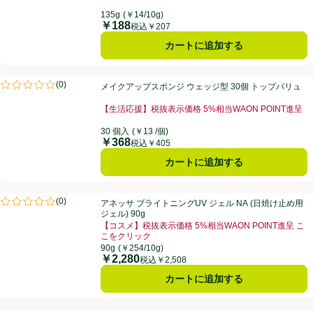
135g
(￥14/10g)
￥188
価格
税込￥207
カートに追加する
メイクアップスポンジ ウェッジ型 30個 トップバリュ
(
0
)
メイクアップスポンジ ウェッジ型 30個 トップバリュ
評価は0件のレビューで5点中0.0点。
【生活応援】税抜表示価格 5%相当WAON POINT進呈
30 個入
(￥13 /個)
￥368
価格
税込￥405
カートに追加する
アネッサ ブライトニングUV ジェル NA (日焼け止め用ジェル) 90g
(
0
)
アネッサ ブライトニングUV ジェル NA (日焼け止め用
評価は0件のレビューで5点中0.0点。
ジェル) 90g
【コスメ】税抜表示価格 5%相当WAON POINT進呈 こ
こをクリック
90g
(￥254/10g)
￥2,280
価格
税込￥2,508
カートに追加する