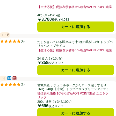
評価は11件のレビューで5点中3.8点。
【生活応援】税抜表示価格 5%相当WAON POINT進呈
4kg
(￥945/1kg)
￥3,780
価格
税込￥4,083
カートに追加する
+1ヵ月
賞味・消費期限保証：1ヵ月
だしがきいている即席みそ汁3種の具材 24食 トップバリュベストプラ
(
4
)
だしがきいている即席みそ汁3種の具材 24食 トップバ
評価は4件のレビューで5点中4.8点。
リュベストプライス
【生活応援】税抜表示価格 5%相当WAON POINT進呈
24 食入
(￥15 /食)
￥358
価格
税込￥387
カートに追加する
+3日
冷蔵食品
はかり売り（不定貫）
賞味・消費期限保証：3日
宮城県産 ナチュラルポークかたロース超うす切り 160g-240g 【冷
(
1
)
宮城県産 ナチュラルポークかたロース超うす切り
評価は1件のレビューで5点中5.0点。
160g-240g 【冷蔵】トップバリュグリーンアイナチュ
ラル
税抜表示価格 10%相当WAON POINT進呈 ここをク
リック
200g
通常
(￥348/100g)
￥696
価格
税込￥752
カートに追加する