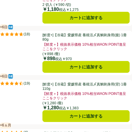
2 切入
(￥590 /切)
￥1,180
価格
税込￥1,275
カートに追加する
+6日
冷蔵食品
賞味・消費期限保証：6日
[鮮度+]【冷蔵】愛媛県産 養殖活〆真鯛刺身用(腹) 1冊 80g
(
18
)
[鮮度+]【冷蔵】愛媛県産 養殖活〆真鯛刺身用(腹) 1冊
評価は18件のレビューで5点中4.7点。
80g
【鮮度＋】税抜表示価格 10%相当WAON POINT進呈
ここをクリック
(￥898 /冊)
￥898
価格
税込￥970
カートに追加する
+6日
冷蔵食品
賞味・消費期限保証：6日
[鮮度+]【冷蔵】愛媛県産 養殖活〆真鯛刺身用(背) 1冊 110g
(
19
)
[鮮度+]【冷蔵】愛媛県産 養殖活〆真鯛刺身用(背) 1冊
評価は19件のレビューで5点中4.5点。
110g
【鮮度＋】税抜表示価格 10%相当WAON POINT進呈
ここをクリック
(￥1,280 /冊)
￥1,280
価格
税込￥1,383
カートに追加する
+6ヵ月
賞味・消費期限保証：6ヵ月
【指定医薬部外品】4種の必須アミノ酸配合 タウリン入りドリンク3000 