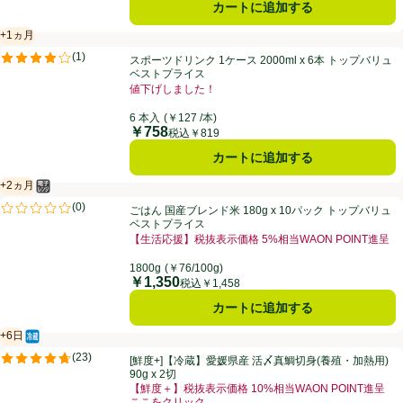
カートに追加する
+1ヵ月
賞味・消費期限保証：1ヵ月
スポーツドリンク 1ケース 2000ml x 6本 トップバリュベストプライス
(
1
)
スポーツドリンク 1ケース 2000ml x 6本 トップバリュ
評価は1件のレビューで5点中4.0点。
ベストプライス
値下げしました！
6 本入
(￥127 /本)
￥758
価格
税込￥819
カートに追加する
+2ヵ月
電子レンジ使用可
賞味・消費期限保証：2ヵ月
ごはん 国産ブレンド米 180g x 10パック トップバリュベストプライス
(
0
)
ごはん 国産ブレンド米 180g x 10パック トップバリュ
評価は0件のレビューで5点中0.0点。
ベストプライス
【生活応援】税抜表示価格 5%相当WAON POINT進呈
1800g
(￥76/100g)
￥1,350
価格
税込￥1,458
カートに追加する
+6日
冷蔵食品
賞味・消費期限保証：6日
[鮮度+]【冷蔵】愛媛県産 活〆真鯛切身(養殖・加熱用) 90g x 2切
(
23
)
[鮮度+]【冷蔵】愛媛県産 活〆真鯛切身(養殖・加熱用)
評価は23件のレビューで5点中4.7点。
90g x 2切
【鮮度＋】税抜表示価格 10%相当WAON POINT進呈
ここをクリック