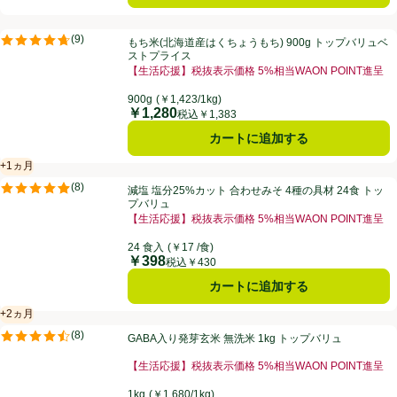
もち米(北海道産はくちょうもち) 900g トップバリュベストプライス
(
9
)
もち米(北海道産はくちょうもち) 900g トップバリュベ
評価は9件のレビューで5点中4.7点。
ストプライス
【生活応援】税抜表示価格 5%相当WAON POINT進呈
900g
(￥1,423/1kg)
￥1,280
価格
税込￥1,383
カートに追加する
+1ヵ月
賞味・消費期限保証：1ヵ月
減塩 塩分25%カット 合わせみそ 4種の具材 24食 トップバリュ
(
8
)
減塩 塩分25%カット 合わせみそ 4種の具材 24食 トッ
評価は8件のレビューで5点中4.9点。
プバリュ
【生活応援】税抜表示価格 5%相当WAON POINT進呈
24 食入
(￥17 /食)
￥398
価格
税込￥430
カートに追加する
+2ヵ月
賞味・消費期限保証：2ヵ月
GABA入り発芽玄米 無洗米 1kg トップバリュ
(
8
)
GABA入り発芽玄米 無洗米 1kg トップバリュ
評価は8件のレビューで5点中4.5点。
【生活応援】税抜表示価格 5%相当WAON POINT進呈
1kg
(￥1,680/1kg)