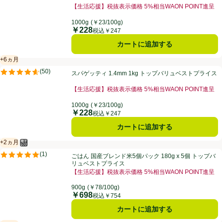
【生活応援】税抜表示価格 5%相当WAON POINT進呈
1000g
(￥23/100g)
￥228
価格
税込￥247
カートに追加する
+6ヵ月
賞味・消費期限保証：6ヵ月
スパゲッティ 1.4mm 1kg トップバリュベストプライス
(
50
)
スパゲッティ 1.4mm 1kg トップバリュベストプライス
評価は50件のレビューで5点中4.6点。
【生活応援】税抜表示価格 5%相当WAON POINT進呈
1000g
(￥23/100g)
￥228
価格
税込￥247
カートに追加する
+2ヵ月
電子レンジ使用可
賞味・消費期限保証：2ヵ月
ごはん 国産ブレンド米5個パック 180g x 5個 トップバリュベストプラ
(
1
)
ごはん 国産ブレンド米5個パック 180g x 5個 トップバ
評価は1件のレビューで5点中5.0点。
リュベストプライス
【生活応援】税抜表示価格 5%相当WAON POINT進呈
900g
(￥78/100g)
￥698
価格
税込￥754
カートに追加する