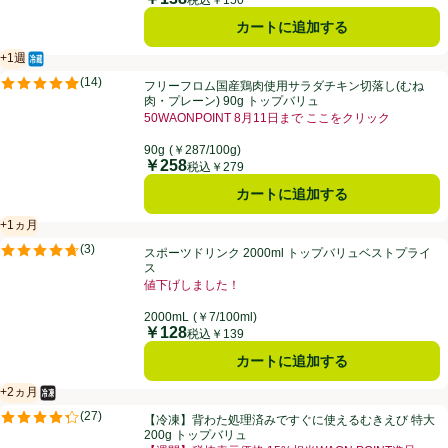
カートに追加する
+1週
冷蔵食品
賞味・消費期限保証：１週間
フリーフロム国産鶏肉使用サラダチキン切落し(むね肉・プレーン) 90g
(
14
)
フリーフロム国産鶏肉使用サラダチキン切落し(むね
評価は14件のレビューで5点中4.9点。
肉・プレーン) 90g トップバリュ
50WAONPOINT 8月11日まで ここをクリック
90g
(￥287/100g)
￥258
価格
税込￥279
カートに追加する
+1ヵ月
賞味・消費期限保証：1ヵ月
スポーツドリンク 2000ml トップバリュベストプライス
(
3
)
スポーツドリンク 2000ml トップバリュベストプライ
評価は3件のレビューで5点中4.7点。
ス
値下げしました！
2000mL
(￥7/100ml)
￥128
価格
税込￥139
カートに追加する
+2ヵ月
冷凍食品
賞味・消費期限保証：2ヵ月
【冷凍】背わた処理済みですぐに使えるむきえび 特大 200g トップバ
(
27
)
【冷凍】背わた処理済みですぐに使えるむきえび 特大
評価は27件のレビューで5点中4.3点。
200g トップバリュ