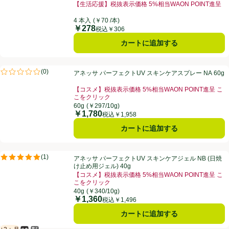
【生活応援】税抜表示価格 5%相当WAON POINT進呈
4 本入
(￥70 /本)
￥278
価格
税込￥306
カートに追加する
アネッサ パーフェクトUV スキンケアスプレー NA 60g
(
0
)
アネッサ パーフェクトUV スキンケアスプレー NA 60g
評価は0件のレビューで5点中0.0点。
【コスメ】税抜表示価格 5%相当WAON POINT進呈 こ
こをクリック
60g
(￥297/10g)
￥1,780
価格
税込￥1,958
カートに追加する
アネッサ パーフェクトUV スキンケアジェル NB (日焼け止め用ジェル) 4
(
1
)
アネッサ パーフェクトUV スキンケアジェル NB (日焼
評価は1件のレビューで5点中5.0点。
け止め用ジェル) 40g
【コスメ】税抜表示価格 5%相当WAON POINT進呈 こ
こをクリック
40g
(￥340/10g)
￥1,360
価格
税込￥1,496
カートに追加する