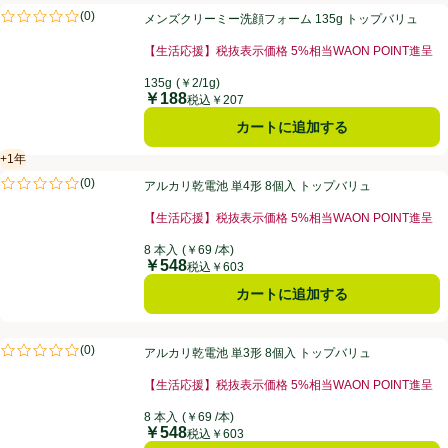
メンズクリーミー洗顔フォーム 135g トップバリュ
(
0
)
メンズクリーミー洗顔フォーム 135g トップバリュ
評価は0件のレビューで5点中0.0点。
【生活応援】税抜表示価格 5%相当WAON POINT進呈
135g
(￥2/1g)
￥188
価格
税込￥207
カートに追加する
+1年
賞味・消費期限保証：１年
アルカリ乾電池 単4形 8個入 トップバリュ
(
0
)
アルカリ乾電池 単4形 8個入 トップバリュ
評価は0件のレビューで5点中0.0点。
【生活応援】税抜表示価格 5%相当WAON POINT進呈
8 本入
(￥69 /本)
￥548
価格
税込￥603
カートに追加する
アルカリ乾電池 単3形 8個入 トップバリュ
(
0
)
アルカリ乾電池 単3形 8個入 トップバリュ
評価は0件のレビューで5点中0.0点。
【生活応援】税抜表示価格 5%相当WAON POINT進呈
8 本入
(￥69 /本)
￥548
価格
税込￥603