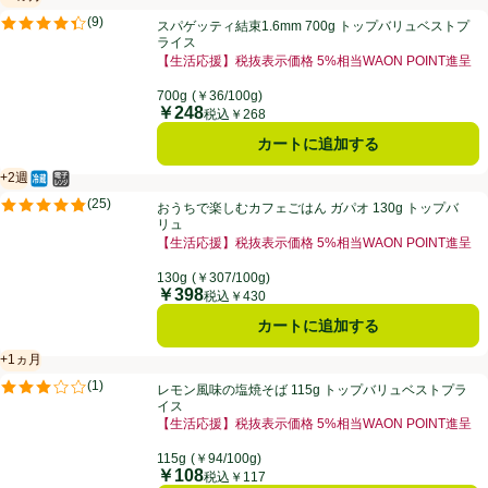
賞味・消費期限保証：6ヵ月
スパゲッティ結束1.6mm 700g トップバリュベストプライス
(
9
)
スパゲッティ結束1.6mm 700g トップバリュベストプ
評価は9件のレビューで5点中4.4点。
ライス
【生活応援】税抜表示価格 5%相当WAON POINT進呈
700g
(￥36/100g)
￥248
価格
税込￥268
カートに追加する
+2週
冷蔵食品
電子レンジ使用可
賞味・消費期限保証：2週間
おうちで楽しむカフェごはん ガパオ 130g トップバリュ
(
25
)
おうちで楽しむカフェごはん ガパオ 130g トップバ
評価は25件のレビューで5点中4.8点。
リュ
【生活応援】税抜表示価格 5%相当WAON POINT進呈
130g
(￥307/100g)
￥398
価格
税込￥430
カートに追加する
+1ヵ月
賞味・消費期限保証：1ヵ月
レモン風味の塩焼そば 115g トップバリュベストプライス
(
1
)
レモン風味の塩焼そば 115g トップバリュベストプラ
評価は1件のレビューで5点中3.0点。
イス
【生活応援】税抜表示価格 5%相当WAON POINT進呈
115g
(￥94/100g)
￥108
価格
税込￥117