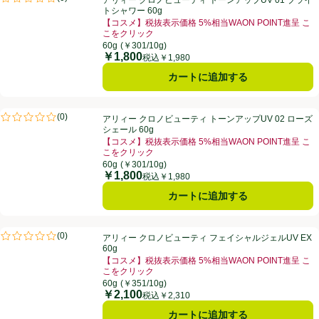
アリィー クロノビューティ トーンアップUV 01 ブライ
評価は0件のレビューで5点中0.0点。
トシャワー 60g
【コスメ】税抜表示価格 5%相当WAON POINT進呈 こ
こをクリック
60g
(￥301/10g)
￥1,800
価格
税込￥1,980
カートに追加する
アリィー クロノビューティ トーンアップUV 02 ローズシェール 60g
(
0
)
アリィー クロノビューティ トーンアップUV 02 ローズ
評価は0件のレビューで5点中0.0点。
シェール 60g
【コスメ】税抜表示価格 5%相当WAON POINT進呈 こ
こをクリック
60g
(￥301/10g)
￥1,800
価格
税込￥1,980
カートに追加する
アリィー クロノビューティ フェイシャルジェルUV EX 60g
(
0
)
アリィー クロノビューティ フェイシャルジェルUV EX
評価は0件のレビューで5点中0.0点。
60g
【コスメ】税抜表示価格 5%相当WAON POINT進呈 こ
こをクリック
60g
(￥351/10g)
￥2,100
価格
税込￥2,310
カートに追加する