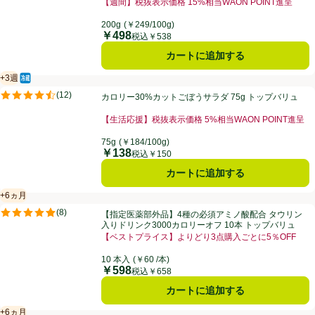
【週間】税抜表示価格 15%相当WAON POINT進呈
200g
(￥249/100g)
￥498
価格
税込￥538
カートに追加する
+3週
冷蔵食品
賞味・消費期限保証：3週間
カロリー30%カットごぼうサラダ 75g トップバリュ
(
12
)
カロリー30%カットごぼうサラダ 75g トップバリュ
評価は12件のレビューで5点中4.5点。
【生活応援】税抜表示価格 5%相当WAON POINT進呈
75g
(￥184/100g)
￥138
価格
税込￥150
カートに追加する
+6ヵ月
賞味・消費期限保証：6ヵ月
【指定医薬部外品】4種の必須アミノ酸配合 タウリン入りドリンク3000
(
8
)
【指定医薬部外品】4種の必須アミノ酸配合 タウリン
評価は8件のレビューで5点中4.9点。
入りドリンク3000カロリーオフ 10本 トップバリュ
【ベストプライス】よりどり3点購入ごとに5％OFF
10 本入
(￥60 /本)
￥598
価格
税込￥658
カートに追加する
+6ヵ月