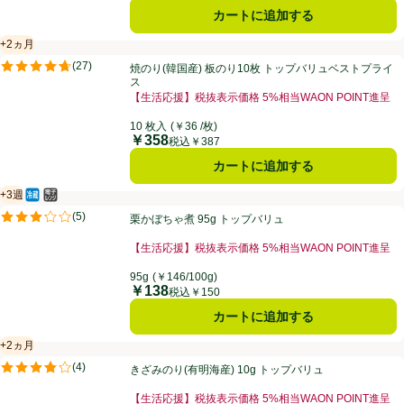
カートに追加する
+2ヵ月
賞味・消費期限保証：2ヵ月
焼のり(韓国産) 板のり10枚 トップバリュベストプライス
(
27
)
焼のり(韓国産) 板のり10枚 トップバリュベストプライ
評価は27件のレビューで5点中4.7点。
ス
【生活応援】税抜表示価格 5%相当WAON POINT進呈
10 枚入
(￥36 /枚)
￥358
価格
税込￥387
カートに追加する
+3週
冷蔵食品
電子レンジ使用可
賞味・消費期限保証：3週間
栗かぼちゃ煮 95g トップバリュ
(
5
)
栗かぼちゃ煮 95g トップバリュ
評価は5件のレビューで5点中3.2点。
【生活応援】税抜表示価格 5%相当WAON POINT進呈
95g
(￥146/100g)
￥138
価格
税込￥150
カートに追加する
+2ヵ月
賞味・消費期限保証：2ヵ月
きざみのり(有明海産) 10g トップバリュ
(
4
)
きざみのり(有明海産) 10g トップバリュ
評価は4件のレビューで5点中3.8点。
【生活応援】税抜表示価格 5%相当WAON POINT進呈