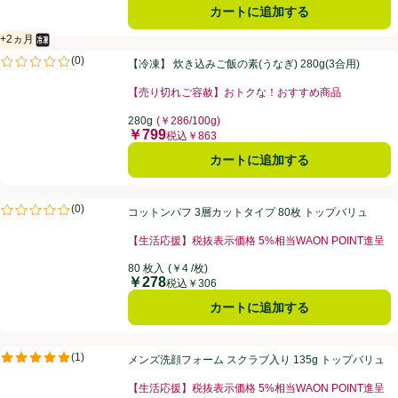
カートに追加する
+2ヵ月
冷凍食品
賞味・消費期限保証：2ヵ月
【冷凍】 炊き込みご飯の素(うなぎ) 280g(3合用)
(
0
)
【冷凍】 炊き込みご飯の素(うなぎ) 280g(3合用)
評価は0件のレビューで5点中0.0点。
【売り切れご容赦】おトクな！おすすめ商品
280g
(￥286/100g)
￥799
価格
税込￥863
カートに追加する
コットンパフ 3層カットタイプ 80枚 トップバリュ
(
0
)
コットンパフ 3層カットタイプ 80枚 トップバリュ
評価は0件のレビューで5点中0.0点。
【生活応援】税抜表示価格 5%相当WAON POINT進呈
80 枚入
(￥4 /枚)
￥278
価格
税込￥306
カートに追加する
メンズ洗顔フォーム スクラブ入り 135g トップバリュ
(
1
)
メンズ洗顔フォーム スクラブ入り 135g トップバリュ
評価は1件のレビューで5点中5.0点。
【生活応援】税抜表示価格 5%相当WAON POINT進呈