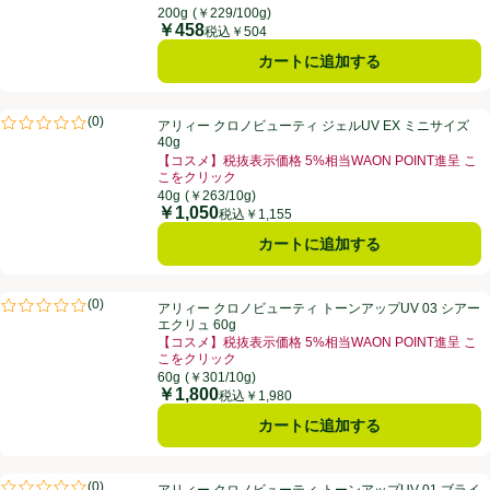
200g
(￥229/100g)
￥458
価格
税込￥504
カートに追加する
アリィー クロノビューティ ジェルUV EX ミニサイズ 40g
(
0
)
アリィー クロノビューティ ジェルUV EX ミニサイズ
評価は0件のレビューで5点中0.0点。
40g
【コスメ】税抜表示価格 5%相当WAON POINT進呈 こ
こをクリック
40g
(￥263/10g)
￥1,050
価格
税込￥1,155
カートに追加する
アリィー クロノビューティ トーンアップUV 03 シアーエクリュ 60g
(
0
)
アリィー クロノビューティ トーンアップUV 03 シアー
評価は0件のレビューで5点中0.0点。
エクリュ 60g
【コスメ】税抜表示価格 5%相当WAON POINT進呈 こ
こをクリック
60g
(￥301/10g)
￥1,800
価格
税込￥1,980
カートに追加する
アリィー クロノビューティ トーンアップUV 01 ブライトシャワー 60g
(
0
)