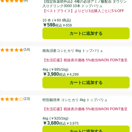
(
4
)
【指定医薬部外品】4種の必須アミノ酸配合 タウリン
評価は4件のレビューで5点中4.8点。
入りドリンク3000 10本 トップバリュ
【ベストプライス】よりどり3点購入ごとに5％OFF
10 本
(￥60 /商品)
￥598
価格
税込￥658
カートに追加する
南魚沼産コシヒカリ 4kg トップバリュ
(
14
)
南魚沼産コシヒカリ 4kg トップバリュ
評価は14件のレビューで5点中4.8点。
【生活応援】税抜表示価格 5%相当WAON POINT進呈
4kg
(￥995/1kg)
￥3,980
価格
税込￥4,299
カートに追加する
特別栽培米 コシヒカリ 4kg トップバリュ
(
13
)
特別栽培米 コシヒカリ 4kg トップバリュ
評価は13件のレビューで5点中4.2点。
【生活応援】税抜表示価格 5%相当WAON POINT進呈
4kg
(￥920/1kg)
￥3,680
価格
税込￥3,975
カートに追加する