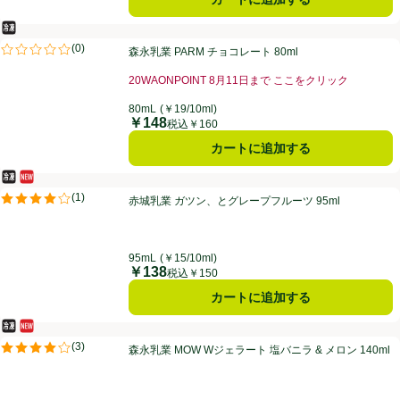
冷凍食品
森永乳業 PARM チョコレート 80ml
(
0
)
森永乳業 PARM チョコレート 80ml
評価は0件のレビューで5点中0.0点。
20WAONPOINT 8月11日まで ここをクリック
80mL
(￥19/10ml)
￥148
価格
税込￥160
カートに追加する
冷凍食品
新商品
赤城乳業 ガツン、とグレープフルーツ 95ml
(
1
)
赤城乳業 ガツン、とグレープフルーツ 95ml
評価は1件のレビューで5点中4.0点。
95mL
(￥15/10ml)
￥138
価格
税込￥150
カートに追加する
冷凍食品
新商品
森永乳業 MOW Wジェラート 塩バニラ & メロン 140ml
(
3
)
森永乳業 MOW Wジェラート 塩バニラ & メロン 140ml
評価は3件のレビューで5点中4.0点。