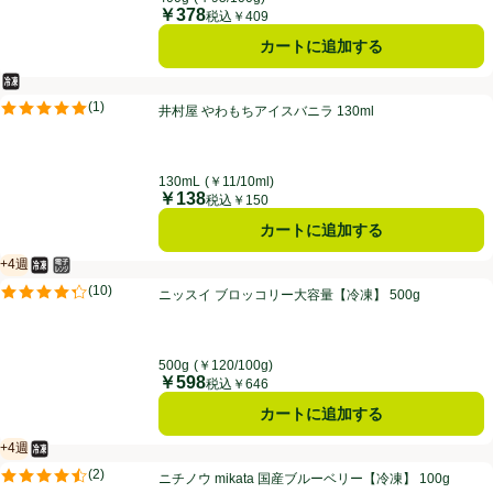
￥378
価格
税込￥409
カートに追加する
冷凍食品
井村屋 やわもちアイスバニラ 130ml
(
1
)
井村屋 やわもちアイスバニラ 130ml
評価は1件のレビューで5点中5.0点。
130mL
(￥11/10ml)
￥138
価格
税込￥150
カートに追加する
+4週
冷凍食品
電子レンジ使用可
賞味・消費期限保証：4週間
ニッスイ ブロッコリー大容量【冷凍】 500g
(
10
)
ニッスイ ブロッコリー大容量【冷凍】 500g
評価は10件のレビューで5点中4.3点。
500g
(￥120/100g)
￥598
価格
税込￥646
カートに追加する
+4週
冷凍食品
賞味・消費期限保証：4週間
ニチノウ mikata 国産ブルーベリー【冷凍】 100g
(
2
)
ニチノウ mikata 国産ブルーベリー【冷凍】 100g
評価は2件のレビューで5点中4.5点。