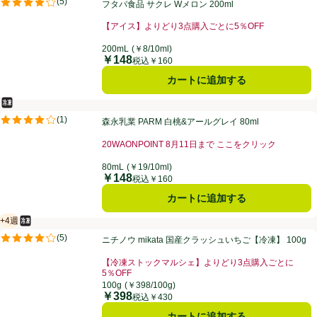
(
5
)
フタバ食品 サクレ Wメロン 200ml
評価は5件のレビューで5点中4.2点。
【アイス】よりどり3点購入ごとに5％OFF
200mL
(￥8/10ml)
￥148
価格
税込￥160
カートに追加する
冷凍食品
森永乳業 PARM 白桃&アールグレイ 80ml
(
1
)
森永乳業 PARM 白桃&アールグレイ 80ml
評価は1件のレビューで5点中4.0点。
20WAONPOINT 8月11日まで ここをクリック
80mL
(￥19/10ml)
￥148
価格
税込￥160
カートに追加する
+4週
冷凍食品
賞味・消費期限保証：4週間
ニチノウ mikata 国産クラッシュいちご【冷凍】 100g
(
5
)
ニチノウ mikata 国産クラッシュいちご【冷凍】 100g
評価は5件のレビューで5点中4.2点。
【冷凍ストックマルシェ】よりどり3点購入ごとに
5％OFF
100g
(￥398/100g)
￥398
価格
税込￥430
カートに追加する