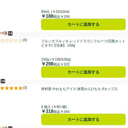
95mL
(￥20/10ml)
￥188
価格
税込￥204
カートに追加する
+4週
冷凍食品
賞味・消費期限保証：4週間
フルッタフルッタ レッドドラゴンフルーツ(完熟カットピタヤ)【冷凍】 1
(
0
)
フルッタフルッタ レッドドラゴンフルーツ(完熟カット
評価は0件のレビューで5点中0.0点。
ピタヤ)【冷凍】 150g
150g
(￥199/100g)
￥298
価格
税込￥322
カートに追加する
冷凍食品
井村屋 やわもちアイス 抹茶わらびもち 4カップ入
(
3
)
井村屋 やわもちアイス 抹茶わらびもち 4カップ入
評価は3件のレビューで5点中4.7点。
4 個入
(￥80 /個)
￥318
価格
税込￥344
カートに追加する