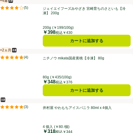
+4週
冷凍食品
賞味・消費期限保証：4週間
ジェイエイフーズみやざき 宮崎育ちのさといも【冷凍】 200g
(
5
)
ジェイエイフーズみやざき 宮崎育ちのさといも【冷
評価は5件のレビューで5点中4.0点。
凍】 200g
200g
(￥199/100g)
￥398
価格
税込￥430
カートに追加する
+2ヵ月
冷凍食品
賞味・消費期限保証：2ヵ月
ニチノウ mikata国産黄桃【冷凍】 80g
(
4
)
ニチノウ mikata国産黄桃【冷凍】 80g
評価は4件のレビューで5点中4.8点。
80g
(￥435/100g)
￥348
価格
税込￥376
カートに追加する
冷凍食品
井村屋 やわもちアイスバニラ 80ml x 4個入
(
3
)
井村屋 やわもちアイスバニラ 80ml x 4個入
評価は3件のレビューで5点中5.0点。
4 個入
(￥80 /個)
￥318
価格
税込￥344