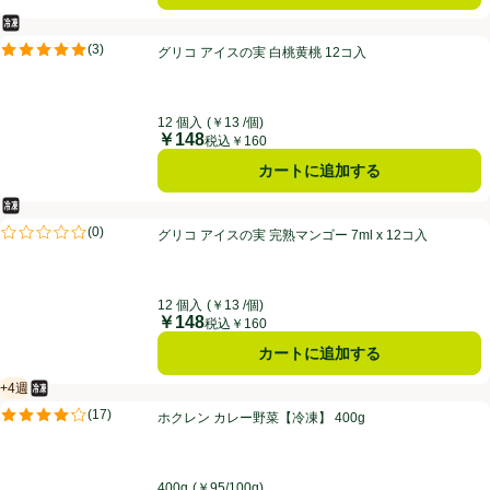
冷凍食品
グリコ アイスの実 白桃黄桃 12コ入
(
3
)
グリコ アイスの実 白桃黄桃 12コ入
評価は3件のレビューで5点中5.0点。
12 個入
(￥13 /個)
￥148
価格
税込￥160
カートに追加する
冷凍食品
グリコ アイスの実 完熟マンゴー 7ml x 12コ入
(
0
)
グリコ アイスの実 完熟マンゴー 7ml x 12コ入
評価は0件のレビューで5点中0.0点。
12 個入
(￥13 /個)
￥148
価格
税込￥160
カートに追加する
+4週
冷凍食品
賞味・消費期限保証：4週間
ホクレン カレー野菜【冷凍】 400g
(
17
)
ホクレン カレー野菜【冷凍】 400g
評価は17件のレビューで5点中4.2点。
400g
(￥95/100g)