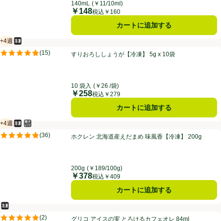
140mL
(￥11/10ml)
￥148
価格
税込￥160
カートに追加する
+4週
冷凍食品
賞味・消費期限保証：4週間
すりおろししょうが【冷凍】 5g x 10袋
(
15
)
すりおろししょうが【冷凍】 5g x 10袋
評価は15件のレビューで5点中4.8点。
10 袋入
(￥26 /袋)
￥258
価格
税込￥279
カートに追加する
+4週
冷凍食品
電子レンジ使用可
賞味・消費期限保証：4週間
ホクレン 北海道産えだまめ 味風香【冷凍】 200g
(
36
)
ホクレン 北海道産えだまめ 味風香【冷凍】 200g
評価は36件のレビューで5点中4.8点。
200g
(￥189/100g)
￥378
価格
税込￥409
カートに追加する
冷凍食品
グリコ アイスの実 とろけるカフェオレ 84ml
(
2
)
グリコ アイスの実 とろけるカフェオレ 84ml