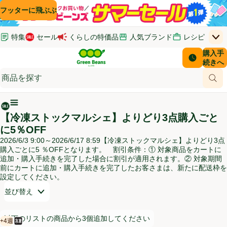
コンテンツに飛ぶ
検索に飛ぶ
フッターに飛ぶ
特集
セール
くらしの特価品
人気ブランド
レシピ
上
Green Beans
お客さ
購入手
￥0
はじめてのお買い物ガイド
イオンカードでおトク
配送日時
続きへ
(新しいウィンドウで開く)
(新しいウィンドウで開く)
サポート・ヘルプ・お問い合わせ
ご意見ボックス
商品
(新しいウィンドウで開く)
(新しいウィンドウで開く)
メインメニュ―ボタン
【冷凍ストックマルシェ】よりどり3点購入ごと
に5％OFF
2026/6/3 9:00～2026/6/17 8:59【冷凍ストックマルシェ】よりどり3点
購入ごとに5 ％OFFとなります。 割引条件：① 対象商品をカートに
追加・購入手続きを完了した場合に割引が適用されます。② 対象期間
前にカートに追加・購入手続きを完了したお客さまは、新たに配送枠を
設定してください。
開いて並び替えオプションのリストを見る
並び替え
情報：
以下のリストの商品から3個追加してください
+4週
以下のリストの商品から3個追加してください
冷凍食品
賞味・消費期限保証：4週間