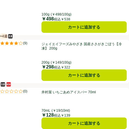
100g
(￥498/100g)
￥498
価格
税込￥538
カートに追加する
+4週
冷凍食品
賞味・消費期限保証：4週間
ジェイエイフーズみやざき 国産ささがきごぼう【冷凍】 200g
(
9
)
ジェイエイフーズみやざき 国産ささがきごぼう【冷
評価は9件のレビューで5点中4.2点。
凍】 200g
200g
(￥149/100g)
￥298
価格
税込￥322
カートに追加する
冷凍食品
新商品
井村屋 いちごあめアイスバー 70ml
(
0
)
井村屋 いちごあめアイスバー 70ml
評価は0件のレビューで5点中0.0点。
70mL
(￥19/10ml)
￥128
価格
税込￥139
カートに追加する