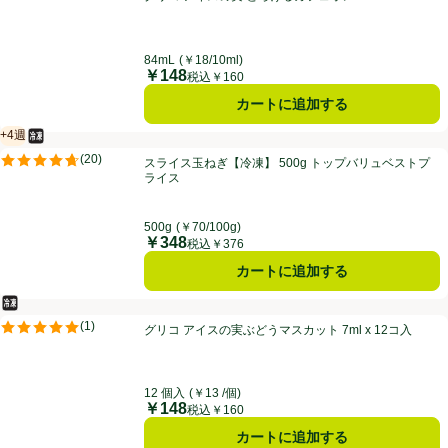
評価は2件のレビューで5点中5.0点。
84mL
(￥18/10ml)
￥148
価格
税込￥160
カートに追加する
+4週
冷凍食品
賞味・消費期限保証：4週間
スライス玉ねぎ【冷凍】 500g トップバリュベストプライス
(
20
)
スライス玉ねぎ【冷凍】 500g トップバリュベストプ
評価は20件のレビューで5点中4.7点。
ライス
500g
(￥70/100g)
￥348
価格
税込￥376
カートに追加する
冷凍食品
グリコ アイスの実ぶどうマスカット 7ml x 12コ入
(
1
)
グリコ アイスの実ぶどうマスカット 7ml x 12コ入
評価は1件のレビューで5点中5.0点。
12 個入
(￥13 /個)
￥148
価格
税込￥160
カートに追加する