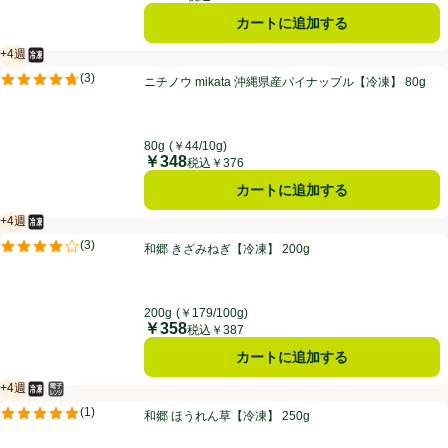
カートに追加する
+4週
冷凍食品
賞味・消費期限保証：4週間
ニチノウ mikata 沖縄県産パイナップル【冷凍】 80g
(
3
)
ニチノウ mikata 沖縄県産パイナップル【冷凍】 80g
評価は3件のレビューで5点中4.7点。
80g
(￥44/10g)
￥348
価格
税込￥376
カートに追加する
+4週
冷凍食品
賞味・消費期限保証：4週間
和郷 きざみねぎ【冷凍】 200g
(
3
)
和郷 きざみねぎ【冷凍】 200g
評価は3件のレビューで5点中4.0点。
200g
(￥179/100g)
￥358
価格
税込￥387
カートに追加する
+4週
冷凍食品
電子レンジ使用可
賞味・消費期限保証：4週間
和郷 ほうれん草【冷凍】 250g
(
1
)
和郷 ほうれん草【冷凍】 250g
評価は1件のレビューで5点中5.0点。