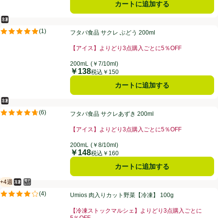
カートに追加する
冷凍食品
フタバ食品 サクレ ぶどう 200ml
(
1
)
フタバ食品 サクレ ぶどう 200ml
評価は1件のレビューで5点中5.0点。
【アイス】よりどり3点購入ごとに5％OFF
200mL
(￥7/10ml)
￥138
価格
税込￥150
カートに追加する
冷凍食品
フタバ食品 サクレあずき 200ml
(
6
)
フタバ食品 サクレあずき 200ml
評価は6件のレビューで5点中4.7点。
【アイス】よりどり3点購入ごとに5％OFF
200mL
(￥8/10ml)
￥148
価格
税込￥160
カートに追加する
+4週
冷凍食品
電子レンジ使用可
賞味・消費期限保証：4週間
Umios 肉入りカット野菜【冷凍】 100g
(
4
)
Umios 肉入りカット野菜【冷凍】 100g
評価は4件のレビューで5点中4.0点。
【冷凍ストックマルシェ】よりどり3点購入ごとに
5％OFF