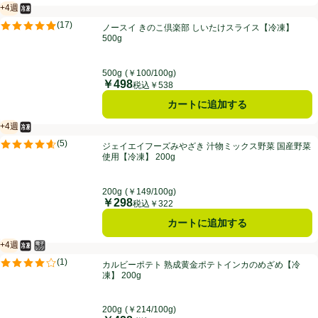
+4週
冷凍食品
賞味・消費期限保証：4週間
ノースイ きのこ倶楽部 しいたけスライス【冷凍】 500g
(
17
)
ノースイ きのこ倶楽部 しいたけスライス【冷凍】
評価は17件のレビューで5点中4.9点。
500g
500g
(￥100/100g)
￥498
価格
税込￥538
カートに追加する
+4週
冷凍食品
賞味・消費期限保証：4週間
ジェイエイフーズみやざき 汁物ミックス野菜 国産野菜使用【冷凍】 20
(
5
)
ジェイエイフーズみやざき 汁物ミックス野菜 国産野菜
評価は5件のレビューで5点中4.6点。
使用【冷凍】 200g
200g
(￥149/100g)
￥298
価格
税込￥322
カートに追加する
+4週
冷凍食品
電子レンジ使用可
賞味・消費期限保証：4週間
カルビーポテト 熟成黄金ポテトインカのめざめ【冷凍】 200g
(
1
)
カルビーポテト 熟成黄金ポテトインカのめざめ【冷
評価は1件のレビューで5点中4.0点。
凍】 200g
200g
(￥214/100g)