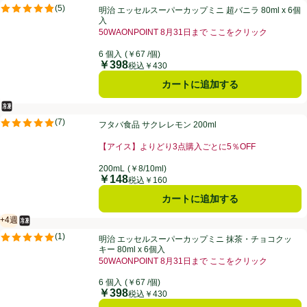
明治 エッセルスーパーカップミニ 超バニラ 80ml x 6個入
(
5
)
明治 エッセルスーパーカップミニ 超バニラ 80ml x 6個
評価は5件のレビューで5点中4.8点。
お買い得商品
入
50WAONPOINT 8月31日まで ここをクリック
6 個入
(￥67 /個)
￥398
価格
税込￥430
カートに追加する
冷凍食品
フタバ食品 サクレレモン 200ml
(
7
)
フタバ食品 サクレレモン 200ml
評価は7件のレビューで5点中5.0点。
【アイス】よりどり3点購入ごとに5％OFF
200mL
(￥8/10ml)
￥148
価格
税込￥160
カートに追加する
+4週
冷凍食品
賞味・消費期限保証：4週間
明治 エッセルスーパーカップミニ 抹茶・チョコクッキー 80ml x 6個入
(
1
)
明治 エッセルスーパーカップミニ 抹茶・チョコクッ
評価は1件のレビューで5点中5.0点。
キー 80ml x 6個入
50WAONPOINT 8月31日まで ここをクリック
6 個入
(￥67 /個)
￥398
価格
税込￥430