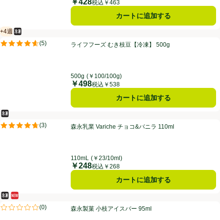
￥428
価格
税込￥463
カートに追加する
+4週
冷凍食品
賞味・消費期限保証：4週間
ライフフーズ むき枝豆【冷凍】 500g
(
5
)
ライフフーズ むき枝豆【冷凍】 500g
評価は5件のレビューで5点中4.6点。
500g
(￥100/100g)
￥498
価格
税込￥538
カートに追加する
冷凍食品
森永乳業 Variche チョコ&バニラ 110ml
(
3
)
森永乳業 Variche チョコ&バニラ 110ml
評価は3件のレビューで5点中4.7点。
110mL
(￥23/10ml)
￥248
価格
税込￥268
カートに追加する
冷凍食品
新商品
森永製菓 小枝アイスバー 95ml
(
0
)
森永製菓 小枝アイスバー 95ml
評価は0件のレビューで5点中0.0点。