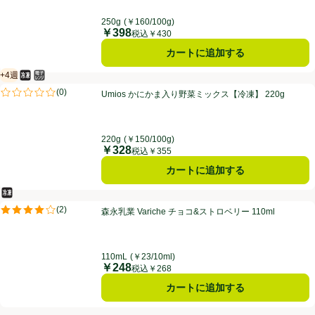
250g
(￥160/100g)
￥398
価格
税込￥430
カートに追加する
+4週
冷凍食品
電子レンジ使用可
賞味・消費期限保証：4週間
Umios かにかま入り野菜ミックス【冷凍】 220g
(
0
)
Umios かにかま入り野菜ミックス【冷凍】 220g
評価は0件のレビューで5点中0.0点。
220g
(￥150/100g)
￥328
価格
税込￥355
カートに追加する
冷凍食品
森永乳業 Variche チョコ&ストロベリー 110ml
(
2
)
森永乳業 Variche チョコ&ストロベリー 110ml
評価は2件のレビューで5点中4.0点。
110mL
(￥23/10ml)
￥248
価格
税込￥268
カートに追加する