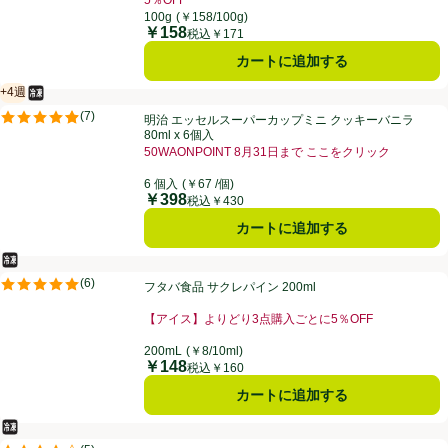
100g
(￥158/100g)
￥158
価格
税込￥171
カートに追加する
+4週
冷凍食品
賞味・消費期限保証：4週間
明治 エッセルスーパーカップミニ クッキーバニラ 80ml x 6個入
(
7
)
明治 エッセルスーパーカップミニ クッキーバニラ
評価は7件のレビューで5点中4.9点。
80ml x 6個入
50WAONPOINT 8月31日まで ここをクリック
6 個入
(￥67 /個)
￥398
価格
税込￥430
カートに追加する
冷凍食品
フタバ食品 サクレパイン 200ml
(
6
)
フタバ食品 サクレパイン 200ml
評価は6件のレビューで5点中5.0点。
【アイス】よりどり3点購入ごとに5％OFF
200mL
(￥8/10ml)
￥148
価格
税込￥160
カートに追加する
冷凍食品
フタバ食品 サクレ Wメロン 200ml