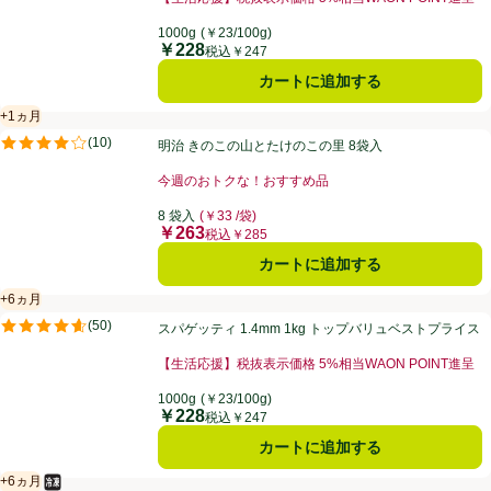
お買い得品名：【生活応援】税抜表示価格 5%相当WAO
1000g
(￥23/100g)
￥228
価格
税込￥247
カートに追加する
+1ヵ月
賞味・消費期限保証：1ヵ月
明治 きのこの山とたけのこの里 8袋入
(
10
)
明治 きのこの山とたけのこの里 8袋入
評価は10件のレビューで5点中4.1点。
今週のおトクな！おすすめ品
お買い得品名：今週のおトクな！おすすめ品、、クリッ
8 袋入
(￥33 /袋)
￥263
価格
税込￥285
カートに追加する
+6ヵ月
賞味・消費期限保証：6ヵ月
スパゲッティ 1.4mm 1kg トップバリュベストプライス
(
50
)
スパゲッティ 1.4mm 1kg トップバリュベストプライス
評価は50件のレビューで5点中4.6点。
【生活応援】税抜表示価格 5%相当WAON POINT進呈
お買い得品名：【生活応援】税抜表示価格 5%相当WAO
1000g
(￥23/100g)
￥228
価格
税込￥247
カートに追加する
+6ヵ月