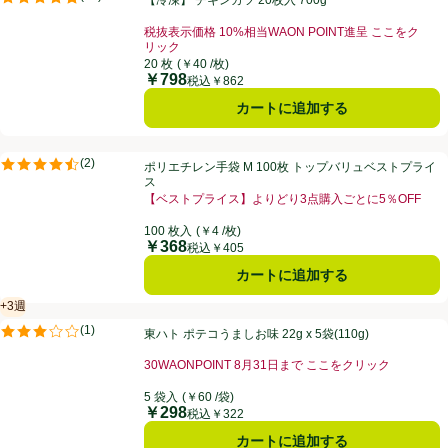
評価は43件のレビューで5点中4.9点。
税抜表示価格 10%相当WAON POINT進呈 ここをク
リック
お買い得品名：税抜表示価格 10%相当WAON POI
20 枚
(￥40 /枚)
￥798
価格
税込￥862
カートに追加する
ポリエチレン手袋 M 100枚 トップバリュベストプライス
(
2
)
ポリエチレン手袋 M 100枚 トップバリュベストプライ
評価は2件のレビューで5点中4.5点。
ス
【ベストプライス】よりどり3点購入ごとに5％OFF
お買い得品名：【ベストプライス】よりどり3点購入ごと
100 枚入
(￥4 /枚)
￥368
価格
税込￥405
カートに追加する
+3週
賞味・消費期限保証：3週間
東ハト ポテコうましお味 22g x 5袋(110g)
(
1
)
東ハト ポテコうましお味 22g x 5袋(110g)
評価は1件のレビューで5点中3.0点。
30WAONPOINT 8月31日まで ここをクリック
お買い得品名：30WAONPOINT 8月31日まで こ
5 袋入
(￥60 /袋)
￥298
価格
税込￥322
カートに追加する