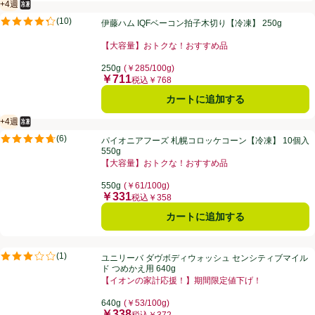
+4週
冷凍食品
賞味・消費期限保証：4週間
伊藤ハム IQFベーコン拍子木切り【冷凍】 250g
(
10
)
伊藤ハム IQFベーコン拍子木切り【冷凍】 250g
評価は10件のレビューで5点中4.3点。
【大容量】おトクな！おすすめ品
お買い得品名：【大容量】おトクな！おすすめ品、、ク
250g
(￥285/100g)
￥711
価格
税込￥768
カートに追加する
+4週
冷凍食品
賞味・消費期限保証：4週間
パイオニアフーズ 札幌コロッケコーン【冷凍】 10個入 550g
(
6
)
パイオニアフーズ 札幌コロッケコーン【冷凍】 10個入
評価は6件のレビューで5点中4.7点。
550g
【大容量】おトクな！おすすめ品
お買い得品名：【大容量】おトクな！おすすめ品、、ク
550g
(￥61/100g)
￥331
価格
税込￥358
カートに追加する
ユニリーバ ダヴボディウォッシュ センシティブマイルド つめかえ用 64
(
1
)
ユニリーバ ダヴボディウォッシュ センシティブマイル
評価は1件のレビューで5点中3.0点。
ド つめかえ用 640g
【イオンの家計応援！】期間限定値下げ！
お買い得品名：【イオンの家計応援！】期間限定値下げ
640g
(￥53/100g)
￥338
価格
税込￥372