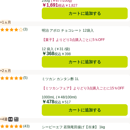
250g
(￥677/100g)
￥1,691
価格
税込￥1,827
カートに追加する
+1ヵ月
賞味・消費期限保証：1ヵ月
明治 アポロ チョコレート 12袋入
(
3
)
明治 アポロ チョコレート 12袋入
評価は3件のレビューで5点中4.0点。
【菓子】よりどり3点購入ごとに5％OFF
お買い得品名：【菓子】よりどり3点購入ごとに5％OF
12 袋入
(￥31 /袋)
￥368
価格
税込￥398
カートに追加する
+2ヵ月
賞味・消費期限保証：2ヵ月
ミツカン カンタン酢 1L
(
5
)
ミツカン カンタン酢 1L
評価は5件のレビューで5点中4.8点。
【ミツカンフェア】よりどり3点購入ごとに15％OFF
お買い得品名：【ミツカンフェア】よりどり3点購入ごと
1000mL
(￥48/100ml)
￥478
価格
税込￥517
カートに追加する
+4週
冷凍食品
電子レンジ使用可
賞味・消費期限保証：4週間
シーピーエフ 若鶏竜田揚げ【冷凍】 1kg
(
43
)
シーピーエフ 若鶏竜田揚げ【冷凍】 1kg
評価は43件のレビューで5点中4.7点。