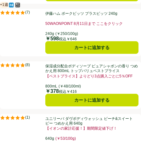
+1週
冷蔵食品
電子レンジ使用可
賞味・消費期限保証：１週間
伊藤ハム ポークビッツ プラスビッツ 240g
(
7
)
伊藤ハム ポークビッツ プラスビッツ 240g
評価は7件のレビューで5点中5.0点。
50WAONPOINT 8月11日まで ここをクリック
お買い得品名：50WAONPOINT 8月11日まで こ
240g
(￥250/100g)
￥598
価格
税込￥646
カートに追加する
保湿成分配合ボディソープ ピュアシャボンの香り つめかえ用 800mL
(
8
)
保湿成分配合ボディソープ ピュアシャボンの香り つめ
評価は8件のレビューで5点中4.8点。
かえ用 800mL トップバリュベストプライス
【ベストプライス】よりどり3点購入ごとに5％OFF
お買い得品名：【ベストプライス】よりどり3点購入ごと
800mL
(￥48/100ml)
￥378
価格
税込￥416
カートに追加する
ユニリーバ ダヴボディウォッシュ ピーチ&スイートピー つめかえ用 64
(
1
)
ユニリーバ ダヴボディウォッシュ ピーチ&スイート
評価は1件のレビューで5点中5.0点。
ピー つめかえ用 640g
【イオンの家計応援！】期間限定値下げ！
お買い得品名：【イオンの家計応援！】期間限定値下げ
640g
(￥53/100g)