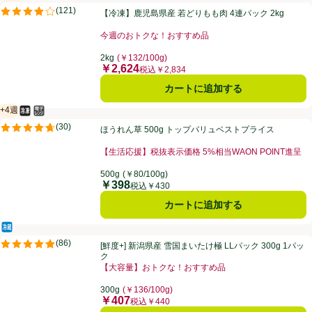
冷凍食品
賞味・消費期限保証：6ヵ月
【冷凍】鹿児島県産 若どりもも肉 4連パック 2kg
(
121
)
【冷凍】鹿児島県産 若どりもも肉 4連パック 2kg
評価は121件のレビューで5点中3.9点。
今週のおトクな！おすすめ品
お買い得品名：今週のおトクな！おすすめ品、、クリッ
2kg
(￥132/100g)
￥2,624
価格
税込￥2,834
カートに追加する
+4週
冷凍食品
電子レンジ使用可
賞味・消費期限保証：4週間
ほうれん草 500g トップバリュベストプライス
(
30
)
ほうれん草 500g トップバリュベストプライス
評価は30件のレビューで5点中4.7点。
【生活応援】税抜表示価格 5%相当WAON POINT進呈
お買い得品名：【生活応援】税抜表示価格 5%相当WAO
500g
(￥80/100g)
￥398
価格
税込￥430
カートに追加する
冷蔵食品
[鮮度+] 新潟県産 雪国まいたけ極 LLパック 300g 1パック
(
86
)
[鮮度+] 新潟県産 雪国まいたけ極 LLパック 300g 1パッ
評価は86件のレビューで5点中4.9点。
ク
【大容量】おトクな！おすすめ品
お買い得品名：【大容量】おトクな！おすすめ品、、ク
300g
(￥136/100g)
￥407
価格
税込￥440