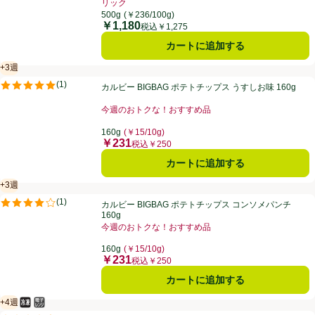
リック
お買い得品名：税抜表示価格 10%相当WAON POI
500g
(￥236/100g)
￥1,180
価格
税込￥1,275
カートに追加する
+3週
賞味・消費期限保証：3週間
カルビー BIGBAG ポテトチップス うすしお味 160g
(
1
)
カルビー BIGBAG ポテトチップス うすしお味 160g
評価は1件のレビューで5点中5.0点。
今週のおトクな！おすすめ品
お買い得品名：今週のおトクな！おすすめ品、、クリッ
160g
(￥15/10g)
￥231
価格
税込￥250
カートに追加する
+3週
賞味・消費期限保証：3週間
カルビー BIGBAG ポテトチップス コンソメパンチ 160g
(
1
)
カルビー BIGBAG ポテトチップス コンソメパンチ
評価は1件のレビューで5点中4.0点。
160g
今週のおトクな！おすすめ品
お買い得品名：今週のおトクな！おすすめ品、、クリッ
160g
(￥15/10g)
￥231
価格
税込￥250
カートに追加する
+4週
冷凍食品
電子レンジ使用可
賞味・消費期限保証：4週間