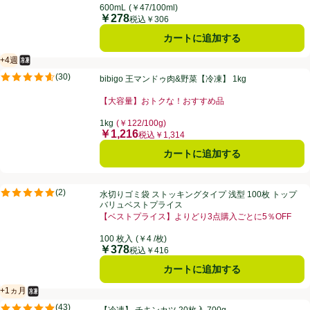
600mL
(￥47/100ml)
￥278
価格
税込￥306
カートに追加する
+4週
冷凍食品
賞味・消費期限保証：4週間
bibigo 王マンドゥ肉&野菜【冷凍】 1kg
(
30
)
bibigo 王マンドゥ肉&野菜【冷凍】 1kg
評価は30件のレビューで5点中4.6点。
【大容量】おトクな！おすすめ品
お買い得品名：【大容量】おトクな！おすすめ品、、ク
1kg
(￥122/100g)
￥1,216
価格
税込￥1,314
カートに追加する
水切りゴミ袋 ストッキングタイプ 浅型 100枚 トップバリュベストプ
(
2
)
水切りゴミ袋 ストッキングタイプ 浅型 100枚 トップ
評価は2件のレビューで5点中5.0点。
バリュベストプライス
【ベストプライス】よりどり3点購入ごとに5％OFF
お買い得品名：【ベストプライス】よりどり3点購入ごと
100 枚入
(￥4 /枚)
￥378
価格
税込￥416
カートに追加する
+1ヵ月
冷凍食品
賞味・消費期限保証：1ヵ月
【冷凍】 チキンカツ 20枚入 700g
(
43
)
【冷凍】 チキンカツ 20枚入 700g