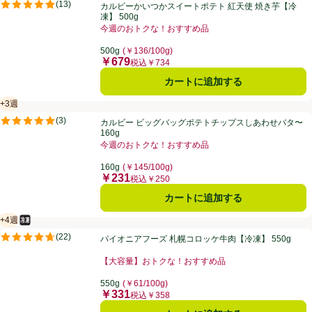
カルビーかいつかスイートポテト 紅天使 焼き芋【冷凍】 500g
(
13
)
カルビーかいつかスイートポテト 紅天使 焼き芋【冷
評価は13件のレビューで5点中4.8点。
凍】 500g
今週のおトクな！おすすめ品
お買い得品名：今週のおトクな！おすすめ品、、クリッ
500g
(￥136/100g)
￥679
価格
税込￥734
カートに追加する
+3週
賞味・消費期限保証：3週間
カルビー ビッグバッグポテトチップスしあわせバタ〜 160g
(
3
)
カルビー ビッグバッグポテトチップスしあわせバタ〜
評価は3件のレビューで5点中5.0点。
160g
今週のおトクな！おすすめ品
お買い得品名：今週のおトクな！おすすめ品、、クリッ
160g
(￥145/100g)
￥231
価格
税込￥250
カートに追加する
+4週
冷凍食品
賞味・消費期限保証：4週間
パイオニアフーズ 札幌コロッケ牛肉【冷凍】 550g
(
22
)
パイオニアフーズ 札幌コロッケ牛肉【冷凍】 550g
評価は22件のレビューで5点中4.7点。
【大容量】おトクな！おすすめ品
お買い得品名：【大容量】おトクな！おすすめ品、、ク
550g
(￥61/100g)
￥331
価格
税込￥358