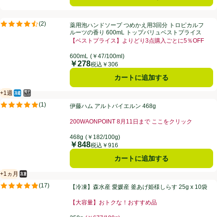
薬用泡ハンドソープ つめかえ用3回分 トロピカルフルーツの香り 600
(
2
)
薬用泡ハンドソープ つめかえ用3回分 トロピカルフ
評価は2件のレビューで5点中4.5点。
ルーツの香り 600mL トップバリュベストプライス
【ベストプライス】よりどり3点購入ごとに5％OFF
お買い得品名：【ベストプライス】よりどり3点購入ごと
600mL
(￥47/100ml)
￥278
価格
税込￥306
カートに追加する
+1週
冷蔵食品
電子レンジ使用可
賞味・消費期限保証：１週間
伊藤ハム アルトバイエルン 468g
(
1
)
伊藤ハム アルトバイエルン 468g
評価は1件のレビューで5点中5.0点。
200WAONPOINT 8月11日まで ここをクリック
お買い得品名：200WAONPOINT 8月11日まで 
468g
(￥182/100g)
￥848
価格
税込￥916
カートに追加する
+1ヵ月
冷凍食品
賞味・消費期限保証：1ヵ月
【冷凍】森水産 愛媛産 釜あげ姫様しらす 25g x 10袋
(
17
)
【冷凍】森水産 愛媛産 釜あげ姫様しらす 25g x 10袋
評価は17件のレビューで5点中4.8点。
【大容量】おトクな！おすすめ品
お買い得品名：【大容量】おトクな！おすすめ品、、ク