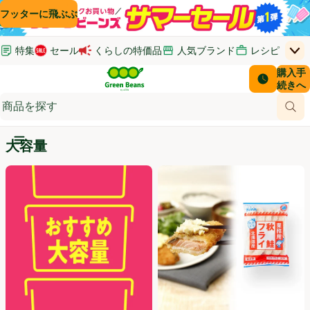
コンテンツに飛ぶ
検索に飛ぶ
フッターに飛ぶ
特集
セール
くらしの特価品
人気ブランド
レシピ
上
Green Beans
お客さ
購入手
￥0
はじめてのお買い物ガイド
イオンカードでおトク
配送日時
続きへ
(新しいウィンドウで開く)
(新しいウィンドウで開く)
サポート・ヘルプ・お問い合わせ
ご意見ボックス
商品
(新しいウィンドウで開く)
(新しいウィンドウで開く)
大容量
メインメニュ―ボタン
おすすめ大容量
ランチおかず