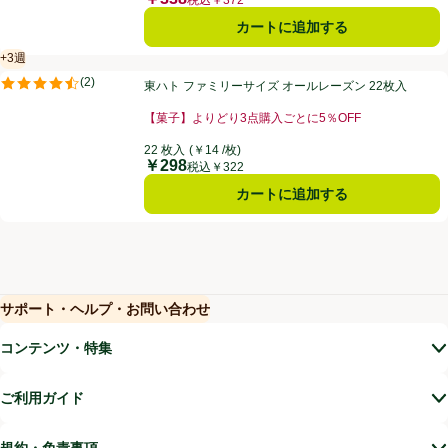
カートに追加する
+3週
賞味・消費期限保証：3週間
東ハト ファミリーサイズ オールレーズン 22枚入
(
2
)
東ハト ファミリーサイズ オールレーズン 22枚入
評価は2件のレビューで5点中4.5点。
【菓子】よりどり3点購入ごとに5％OFF
お買い得品名：【菓子】よりどり3点購入ごとに5％OF
22 枚入
(￥14 /枚)
￥298
価格
税込￥322
カートに追加する
サポート・ヘルプ・お問い合わせ
(新しいウィンドウで開く)
(新しいウィンドウで開く)
コンテンツ・特集
ご利用ガイド
規約・免責事項