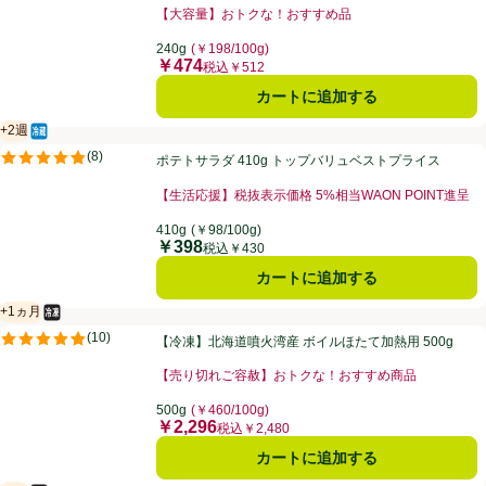
【大容量】おトクな！おすすめ品
お買い得品名：【大容量】おトクな！おすすめ品、、ク
240g
(￥198/100g)
￥474
価格
税込￥512
カートに追加する
+2週
冷蔵食品
賞味・消費期限保証：2週間
ポテトサラダ 410g トップバリュベストプライス
(
8
)
ポテトサラダ 410g トップバリュベストプライス
評価は8件のレビューで5点中4.8点。
【生活応援】税抜表示価格 5%相当WAON POINT進呈
お買い得品名：【生活応援】税抜表示価格 5%相当WAO
410g
(￥98/100g)
￥398
価格
税込￥430
カートに追加する
+1ヵ月
冷凍食品
賞味・消費期限保証：1ヵ月
【冷凍】北海道噴火湾産 ボイルほたて加熱用 500g
(
10
)
【冷凍】北海道噴火湾産 ボイルほたて加熱用 500g
評価は10件のレビューで5点中4.8点。
【売り切れご容赦】おトクな！おすすめ商品
お買い得品名：【売り切れご容赦】おトクな！おすすめ
500g
(￥460/100g)
￥2,296
価格
税込￥2,480
カートに追加する