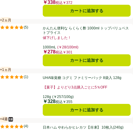
￥338
価格
税込￥372
カートに追加する
+2ヵ月
賞味・消費期限保証：2ヵ月
かんたん便利な らくらく酢 1000ml トップバリュベストプライス
(
5
)
かんたん便利な らくらく酢 1000ml トップバリュベス
評価は5件のレビューで5点中4.8点。
トプライス
値下げしました！
お買い得品名：値下げしました！、、クリックしてこの
1000mL
(￥28/100ml)
￥278
価格
税込￥301
カートに追加する
+1ヵ月
賞味・消費期限保証：1ヵ月
UHA味覚糖 コグミ ファミリーパック 8袋入 128g
(
1
)
UHA味覚糖 コグミ ファミリーパック 8袋入 128g
評価は1件のレビューで5点中5.0点。
【菓子】よりどり3点購入ごとに5％OFF
お買い得品名：【菓子】よりどり3点購入ごとに5％OF
128g
(￥257/100g)
￥328
価格
税込￥355
カートに追加する
+4週
冷凍食品
賞味・消費期限保証：4週間
日本ハム やわらかヒレカツ【冷凍】 10枚入(240g)
(
4
)
日本ハム やわらかヒレカツ【冷凍】 10枚入(240g)
評価は4件のレビューで5点中5.0点。