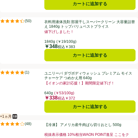
カートに追加する
衣料用液体洗剤 部屋干しスーパークリーン 大容量詰替え 1840g ト
(
50
)
衣料用液体洗剤 部屋干しスーパークリーン 大容量詰替
評価は50件のレビューで5点中4.4点。
え 1840g トップバリュベストプライス
値下げしました！
お買い得品名：値下げしました！、、クリックしてこの
1840g
(￥19/100g)
￥348
価格
税込￥383
カートに追加する
ユニリーバ ダヴボディウォッシュ プレミアム モイスチャーケア つめかえ
(
1
)
ユニリーバ ダヴボディウォッシュ プレミアム モイス
評価は1件のレビューで5点中5.0点。
チャーケア つめかえ用 640g
【イオンの家計応援！】期間限定値下げ！
お買い得品名：【イオンの家計応援！】期間限定値下げ
640g
(￥53/100g)
￥338
価格
税込￥372
カートに追加する
+1ヵ月
冷凍食品
賞味・消費期限保証：1ヵ月
【冷凍】 アメリカ産牛肉ばら切りおとし 500g
(
48
)
【冷凍】 アメリカ産牛肉ばら切りおとし 500g
評価は48件のレビューで5点中4.0点。
税抜表示価格 10%相当WAON POINT進呈 ここをク