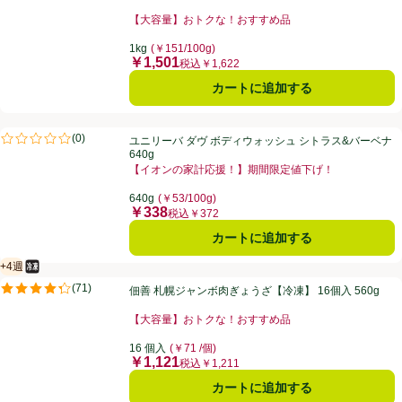
【大容量】おトクな！おすすめ品
お買い得品名：【大容量】おトクな！おすすめ品、、ク
1kg
(￥151/100g)
￥1,501
価格
税込￥1,622
カートに追加する
ユニリーバ ダヴ ボディウォッシュ シトラス&バーベナ 640g
(
0
)
ユニリーバ ダヴ ボディウォッシュ シトラス&バーベナ
評価は0件のレビューで5点中0.0点。
640g
【イオンの家計応援！】期間限定値下げ！
お買い得品名：【イオンの家計応援！】期間限定値下げ
640g
(￥53/100g)
￥338
価格
税込￥372
カートに追加する
+4週
冷凍食品
賞味・消費期限保証：4週間
佃善 札幌ジャンボ肉ぎょうざ【冷凍】 16個入 560g
(
71
)
佃善 札幌ジャンボ肉ぎょうざ【冷凍】 16個入 560g
評価は71件のレビューで5点中4.3点。
【大容量】おトクな！おすすめ品
お買い得品名：【大容量】おトクな！おすすめ品、、ク
16 個入
(￥71 /個)
￥1,121
価格
税込￥1,211
カートに追加する