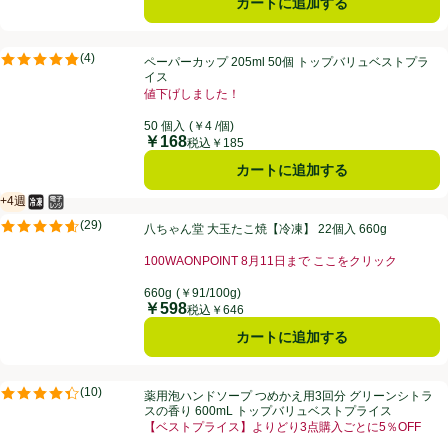
カートに追加する
ペーパーカップ 205ml 50個 トップバリュベストプライス
(
4
)
ペーパーカップ 205ml 50個 トップバリュベストプラ
評価は4件のレビューで5点中4.8点。
イス
値下げしました！
お買い得品名：値下げしました！、、クリックしてこの
50 個入
(￥4 /個)
￥168
価格
税込￥185
カートに追加する
+4週
冷凍食品
電子レンジ使用可
賞味・消費期限保証：4週間
八ちゃん堂 大玉たこ焼【冷凍】 22個入 660g
(
29
)
八ちゃん堂 大玉たこ焼【冷凍】 22個入 660g
評価は29件のレビューで5点中4.6点。
100WAONPOINT 8月11日まで ここをクリック
お買い得品名：100WAONPOINT 8月11日まで 
660g
(￥91/100g)
￥598
価格
税込￥646
カートに追加する
薬用泡ハンドソープ つめかえ用3回分 グリーンシトラスの香り 600m
(
10
)
薬用泡ハンドソープ つめかえ用3回分 グリーンシトラ
評価は10件のレビューで5点中4.4点。
スの香り 600mL トップバリュベストプライス
【ベストプライス】よりどり3点購入ごとに5％OFF
お買い得品名：【ベストプライス】よりどり3点購入ごと