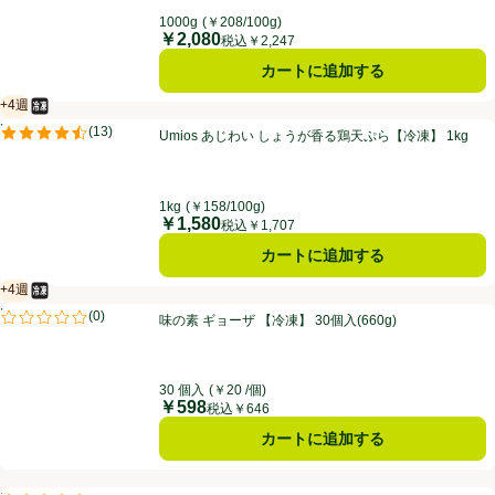
1000g
(￥208/100g)
￥2,080
価格
税込￥2,247
カートに追加する
+4週
冷凍食品
賞味・消費期限保証：4週間
Umios あじわい しょうが香る鶏天ぷら【冷凍】 1kg
PR
(
13
)
Umios あじわい しょうが香る鶏天ぷら【冷凍】 1kg
PR
評価は13件のレビューで5点中4.5点。
1kg
(￥158/100g)
￥1,580
価格
税込￥1,707
カートに追加する
+4週
冷凍食品
賞味・消費期限保証：4週間
味の素 ギョーザ 【冷凍】 30個入(660g)
PR
(
0
)
味の素 ギョーザ 【冷凍】 30個入(660g)
PR
評価は0件のレビューで5点中0.0点。
30 個入
(￥20 /個)
￥598
価格
税込￥646
カートに追加する