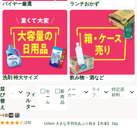
バイヤー厳選
ランチおかず
洗剤 特大サイズ
飲み物・酒など
洗剤 特大サイズ
飲み物・酒など
並
開いて並び替えオプションのリストを見る
メー
ライ
特定原
セ
新
お
フィ
び
カー・
フス
材料
ー
商
す
ル
ブラン
タイ
（9品
替
ル
品
す
ド
ル
目）
ター
え
め
順
+4週
【PR】
冷凍食品
電子レンジ使用可
賞味・消費期限保証：4週間
商品リスト
Umios 大きな手羽先あぶり焼き【冷凍】 1kg
PR
(
19
)
Umios 大きな手羽先あぶり焼き【冷凍】 1kg
PR
評価は19件のレビューで5点中4.4点。