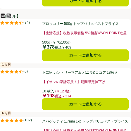
カートに追加する
【セール】
冷凍食品
電子レンジ使用可
ブロッコリー 500g トップバリュベストプライス
(
84
)
ブロッコリー 500g トップバリュベストプライス
評価は84件のレビューで5点中4.5点。
【生活応援】税抜表示価格 5%相当WAON POINT進呈
お買い得品名：【生活応援】税抜表示価格 5%相当WAO
500g
(￥76/100g)
￥378
価格
税込￥409
カートに追加する
+1ヵ月
賞味・消費期限保証：1ヵ月
不二家 カントリーマアム バニラ&ココア 18枚入
(
6
)
不二家 カントリーマアム バニラ&ココア 18枚入
評価は6件のレビューで5点中4.5点。
【イオンの家計応援！】期間限定値下げ！
お買い得品名：【イオンの家計応援！】期間限定値下げ
18 枚入
(￥12 /枚)
￥198
価格
税込￥214
カートに追加する
+6ヵ月
賞味・消費期限保証：6ヵ月
スパゲッティ 1.7mm 1kg トップバリュベストプライス
(
102
)
スパゲッティ 1.7mm 1kg トップバリュベストプライス
評価は102件のレビューで5点中4.6点。
【生活応援】税抜表示価格 5%相当WAON POINT進呈