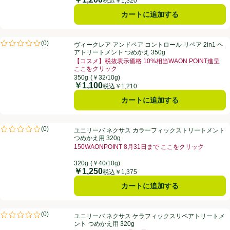
価格
税込￥1,320
カートに追加する
ヴィークレア アンドペア コントロール リペア 2in1 ヘアトリートメント 
(
0
)
ヴィークレア アンドペア コントロール リペア 2in1 ヘ
評価は0件のレビューで5点中0.0点。
アトリートメント つめかえ 350g
【コスメ】税抜表示価格 10%相当WAON POINT進呈
ここをクリック
お買い得品名：【コスメ】税抜表示価格 10%相当WAO
350g
(￥32/10g)
￥1,100
価格
税込￥1,210
カートに追加する
ユニリーバ ネクサス カラーフィックストリートメント つめかえ用 320
(
0
)
ユニリーバ ネクサス カラーフィックストリートメント
評価は0件のレビューで5点中0.0点。
つめかえ用 320g
150WAONPOINT 8月31日まで ここをクリック
お買い得品名：150WAONPOINT 8月31日まで 
320g
(￥40/10g)
￥1,250
価格
税込￥1,375
カートに追加する
ユニリーバ ネクサス ケラフィックスリペアトリートメント つめかえ用 3
(
0
)
ユニリーバ ネクサス ケラフィックスリペアトリートメ
評価は0件のレビューで5点中0.0点。
ント つめかえ用 320g