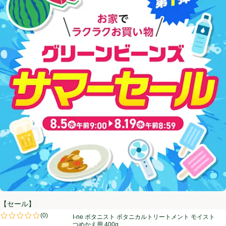
【セール】
I-ne ボタニスト ボタニカルトリートメント モイスト つめかえ用 400g
(
0
)
I-ne ボタニスト ボタニカルトリートメント モイスト
評価は0件のレビューで5点中0.0点。
つめかえ用 400g