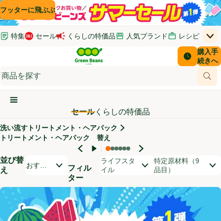
コンテンツに飛ぶ
検索に飛ぶ
フッターに飛ぶ
特集
セール
くらしの特価品
人気ブランド
レシピ
上
Green Beans
お客さ
購入手
￥0
はじめてのお買い物ガイド
イオンカードでおトク
配送日時
続きへ
(新しいウィンドウで開く)
(新しいウィンドウで開く)
サポート・ヘルプ・お問い合わせ
ご意見ボックス
商品
(新しいウィンドウで開く)
(新しいウィンドウで開く)
メインメニュ―ボタン
セール
くらしの特価品
洗い流すトリートメント・ヘアパック
セール対象商品
トリートメント・ヘアパック 替え
並び替
開いて並び替えオプションのリストを見る
ライフスタ
特定原材料（9
おすす
フィル
え
イル
品目）
め順
ター
商品リスト