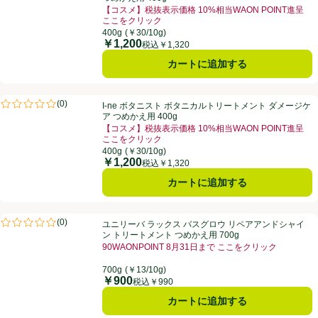
【コスメ】税抜表示価格 10%相当WAON POINT進呈
ここをクリック
お買い得品名：【コスメ】税抜表示価格 10%相当WAO
400g
(￥30/10g)
￥1,200
価格
税込￥1,320
カートに追加する
I-ne ボタニスト ボタニカルトリートメント ダメージケア つめかえ用 40
(
0
)
I-ne ボタニスト ボタニカルトリートメント ダメージケ
評価は0件のレビューで5点中0.0点。
ア つめかえ用 400g
【コスメ】税抜表示価格 10%相当WAON POINT進呈
ここをクリック
お買い得品名：【コスメ】税抜表示価格 10%相当WAO
400g
(￥30/10g)
￥1,200
価格
税込￥1,320
カートに追加する
ユニリーバ ラックス バスグロウ リペアアンドシャイン トリートメント 
(
0
)
ユニリーバ ラックス バスグロウ リペアアンドシャイ
評価は0件のレビューで5点中0.0点。
ン トリートメント つめかえ用 700g
90WAONPOINT 8月31日まで ここをクリック
お買い得品名：90WAONPOINT 8月31日まで こ
700g
(￥13/10g)
￥900
価格
税込￥990
カートに追加する