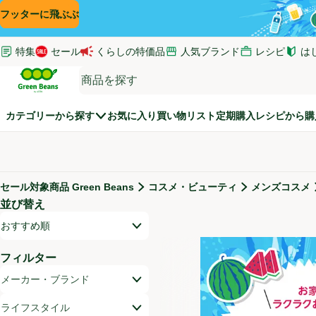
コンテンツに飛ぶ
検索に飛ぶ
フッターに飛ぶ
特集
セール
くらしの特価品
人気ブランド
レシピ
は
(新し
Green Beans
カテゴリーから探す
お気に入り
買い物リスト
定期購入
レシピから購
セール対象商品 Green Beans
コスメ・ビューティ
メンズコスメ
セール対象商品
並び替え
商品リスト
開いて並び替えオプションのリストを見る
おすすめ順
フィルター
メーカー・ブランド
ライフスタイル