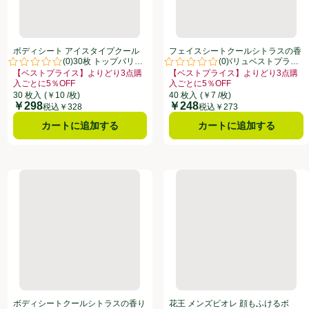
ボディシート アイスタイプクール
フェイスシートクールシトラスの香
(
0
)
(
0
)
シトラスの香り 30枚 トップバリュ
り 40枚 トップバリュベストプライ
点。
評価は0件のレビューで5点中0.0点。
評価は0件のレビューで5点中0.0
ベストプライス
ス
【ベストプライス】よりどり3点購
【ベストプライス】よりどり3点購
入ごとに5％OFF
入ごとに5％OFF
りどり3点購入ごとに5％OFF、、クリックしてこのオファーのある全商品リストを
お買い得品名：【ベストプライス】よりどり3点購入ごとに5％OFF、、クリッ
お買い得品名：【ベストプライス】よ
30 枚入
(￥10 /枚)
40 枚入
(￥7 /枚)
￥298
￥248
価格
価格
税込￥328
税込￥273
カートに追加する
カートに追加する
ディシートPRO クールタイプ アイスサボンの香り 26枚
ボディシートクールシトラスの香り 30枚 トップバリュベストプラ
花王 メンズビオレ 顔もふける
ボディシートクールシトラスの香り
花王 メンズビオレ 顔もふけるボ