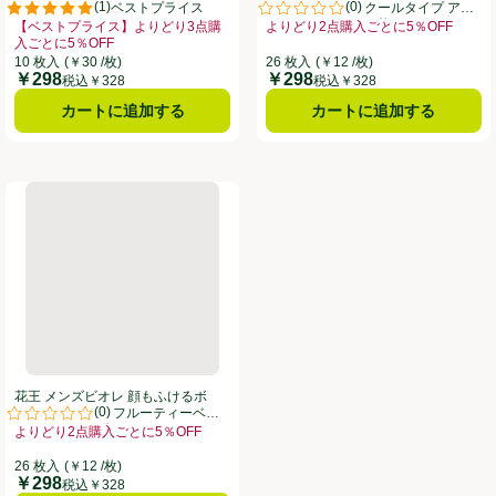
(
1
)
(
0
)
枚 トップバリュベストプライス
ディシートPRO クールタイプ アイ
。
評価は1件のレビューで5点中5.0点。
評価は0件のレビューで5点中0.0
スサボンの香り 26枚
【ベストプライス】よりどり3点購
よりどり2点購入ごとに5％OFF
5％OFF、、クリックしてこのオファーのある全商品リストを表示
入ごとに5％OFF
お買い得品名：よりどり2点購入ごとに
お買い得品名：【ベストプライス】よりどり3点購入ごとに5％OFF、、クリッ
10 枚入
(￥30 /枚)
26 枚入
(￥12 /枚)
￥298
￥298
価格
価格
税込￥328
税込￥328
カートに追加する
カートに追加する
ディシート 極冷感タイプ 26枚
花王 メンズビオレ 顔もふけるボディシートPRO フルーティーベリー
花王 メンズビオレ 顔もふけるボ
(
0
)
ディシートPRO フルーティーベ
。
評価は0件のレビューで5点中0.0点。
リーの香り 26枚
よりどり2点購入ごとに5％OFF
5％OFF、、クリックしてこのオファーのある全商品リストを表示
お買い得品名：よりどり2点購入ごとに5％OFF、、クリックしてこのオファー
26 枚入
(￥12 /枚)
￥298
価格
税込￥328