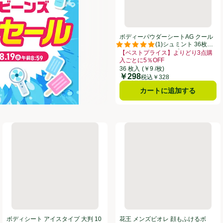
ボディーパウダーシートAG クール
(
1
)
タイプ リフレッシュミント 36枚
評価は1件のレビューで5点中5.0
トップバリュベストプライス
【ベストプライス】よりどり3点購
入ごとに5％OFF
お買い得品名：【ベストプライス】よ
36 枚入
(￥9 /枚)
￥298
価格
税込￥328
カートに追加する
ディシート 無香性 26枚
ボディシート アイスタイプ 大判 10枚 トップバリュベストプライス
花王 メンズビオレ 顔もふけるボ
ボディシート アイスタイプ 大判 10
花王 メンズビオレ 顔もふけるボ