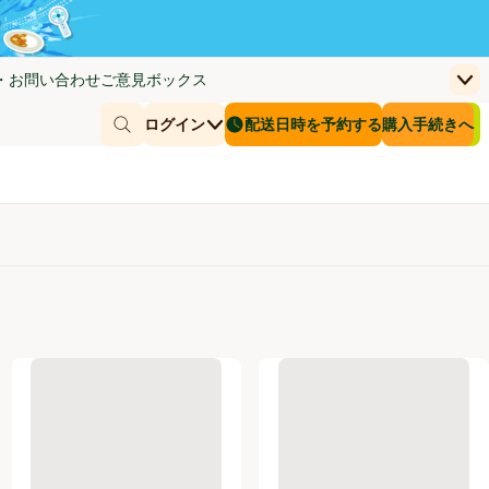
・お問い合わせ
ご意見ボックス
上
く)
(新しいウィンドウで開く)
お客さまのカー
ログイン
配送日時を予約する
購入手続きへ
￥0
商品を探す
配送日時を予約する
ールタイプ リフレッシュミント 36枚 トップバリュベストプライス
ボディシート アイスタイプクールシトラスの香り 30枚 トップバ
フェイスシートクールシトラス