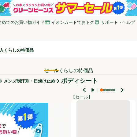
じめてのお買い物ガイド
イオンカードでおトク
サポート・ヘルプ
いウィンドウで開く)
(新しいウィンドウで開く)
(新しいウィンドウで開
入
くらしの特価品
セール
くらしの特価品
ボディシート
メンズ制汗剤・日焼け止め
【セール】
ボディーパウダーシートAG ク