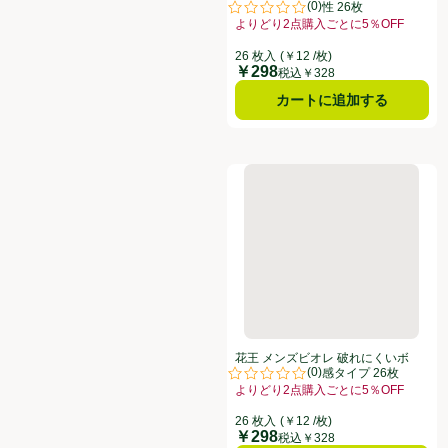
(
0
)
ディシート 無香性 26枚
評価は0件のレビューで5点中0.0点
よりどり2点購入ごとに5％OFF
お買い得品名：よりどり2点購入ごとに
26 枚入
(￥12 /枚)
￥298
価格
税込￥328
カートに追加する
花王 メンズビオレ 破れにくいボ
花王 メンズビオレ 破れにくいボ
(
0
)
ディシート 極冷感タイプ 26枚
評価は0件のレビューで5点中0.0点
よりどり2点購入ごとに5％OFF
お買い得品名：よりどり2点購入ごとに
26 枚入
(￥12 /枚)
￥298
価格
税込￥328