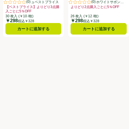
(
0
)
(
0
)
30枚 トップバリュベストプライス
ディシートPRO ホワイトサボンの
点。
評価は0件のレビューで5点中0.0点。
評価は0件のレビューで5点中0.0
香り 26枚
【ベストプライス】よりどり3点購
よりどり2点購入ごとに5％OFF
5％OFF、、クリックしてこのオファーのある全商品リストを表示
入ごとに5％OFF
お買い得品名：よりどり2点購入ごと
クしてこのオファーのある全商品リストを表示
お買い得品名：【ベストプライス】よりどり3点購入ごとに5％OFF、、クリッ
30 枚入
(￥10 /枚)
26 枚入
(￥12 /枚)
￥298
￥298
価格
価格
税込￥328
税込￥328
カートに追加する
カートに追加する
の香り 26枚
のある全商品リストを表示