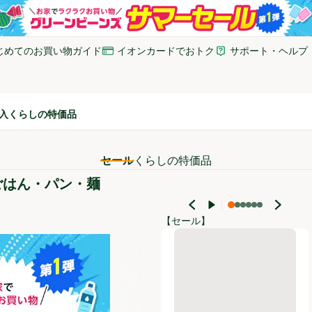
じめてのお買い物ガイド
イオンカードでおトク
サポート・ヘルプ
いウィンドウで開く)
(新しいウィンドウで開く)
(新しいウィンドウで開
入
くらしの特価品
セール
くらしの特価品
ごはん・パン・麺
【セール】
柳川冷凍食品 海鮮トマトパスタ【