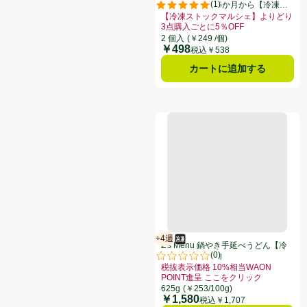
(
1
)
マーボー丼 1歳6か月から【冷凍】
評価は1件のレビューで5点中5.0点
2個入 240g
【冷凍ストックマルシェ】よりどり
3点購入ごとに5％OFF
お買い得品名：【冷凍ストックマルシェ
2 個入
(￥249 /個)
￥498
価格
税込￥538
カートに追加する
Z's Menu 鍋やき手延べうどん【
+4週
冷凍食品
賞味・消費期限保証：4週間
Z's Menu 鍋やき手延べうどん【冷
(
0
)
凍】 1人前 625g
評価は0件のレビューで5点中0.0点
税抜表示価格 10%相当WAON
POINT進呈 ここをクリック
お買い得品名：税抜表示価格 10%相当
625g
(￥253/100g)
￥1,580
価格
税込￥1,707