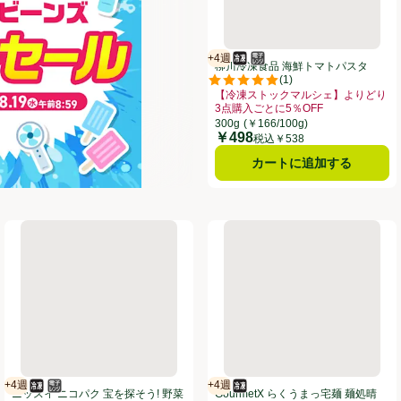
+4週
冷凍食品
電子レンジ使用可
賞味・消費期限保証：4週間
柳川冷凍食品 海鮮トマトパスタ
(
1
)
【冷凍】 300g
評価は1件のレビューで5点中5.0
【冷凍ストックマルシェ】よりどり
3点購入ごとに5％OFF
お買い得品名：【冷凍ストックマルシ
300g
(￥166/100g)
￥498
価格
税込￥538
カートに追加する
ーボー丼 1歳6か月から【冷凍】 2個入 240g
ニッスイ ニコパク 宝を探そう! 野菜のナポリタン1歳6か月から【冷凍】
GourmetX らくうまっ宅麺 麺
+4週
+4週
冷凍食品
電子レンジ使用可
賞味・消費期限保証：4週間
冷凍食品
賞味・消費期限保証：4週間
ニッスイ ニコパク 宝を探そう! 野菜
GourmetX らくうまっ宅麺 麺処晴