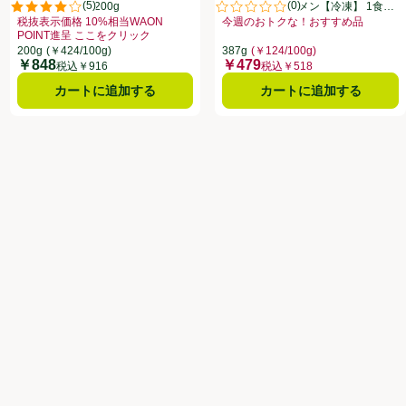
(
5
)
(
0
)
【冷凍】 1人前 200g
香ばし味噌ラーメン【冷凍】 1食入
点。
評価は5件のレビューで5点中4.0点。
評価は0件のレビューで5点中0.0
(387g)
税抜表示価格 10%相当WAON
今週のおトクな！おすすめ品
すめ品、、クリックしてこのオファーのある全商品リストを表示
POINT進呈 ここをクリック
お買い得品名：今週のおトクな！お
ストを表示
クリックしてこのオファーのある全商品リストを表示
お買い得品名：税抜表示価格 10%相当WAON POINT進呈 ここをクリック
200g
(￥424/100g)
387g
(￥124/100g)
￥848
￥479
価格
価格
税込￥916
税込￥518
カートに追加する
カートに追加する
ストを表示