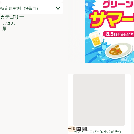
特定原材料（9品目）
カテゴリー
ごはん
麺
ニッスイ ニコパク宝をさがそう!マ
+4週
冷凍食品
電子レンジ使用可
賞味・消費期限保証：4週間
ニッスイ ニコパク宝をさがそう!