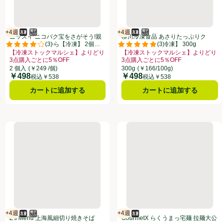
+4週
+4週
冷凍食品
電子レンジ使用可
賞味・消費期限保証：4週間
冷凍食品
電子レンジ使用可
賞味・消費期限保証：4週間
ニッスイ ニコパク宝をさがそう!親
柳川冷凍食品 あさりたっぷりク
(
3
)
(
3
)
子丼 1歳6か月から【冷凍】 2個入
リームパスタ【冷凍】 300g
点。
評価は3件のレビューで5点中4.0点。
評価は3件のレビューで5点中5.0
240g
【冷凍ストックマルシェ】よりどり
【冷凍ストックマルシェ】よりどり
3点購入ごとに5％OFF
3点購入ごとに5％OFF
ェ】よりどり3点購入ごとに5％OFF、、クリックしてこのオファーのある全商品リ
お買い得品名：【冷凍ストックマルシェ】よりどり3点購入ごとに5％OFF、
お買い得品名：【冷凍ストックマルシ
2 個入
(￥249 /個)
300g
(￥166/100g)
￥498
￥498
価格
価格
税込￥538
税込￥538
カートに追加する
カートに追加する
 2個入(240g)
処晴 芳醇煮干し醤油ラーメン 387g
Z's Menu 上海風細切り焼きそば【冷凍】 1人前 200g
GourmetX らくうまっ宅麺 
+4週
+4週
冷凍食品
電子レンジ使用可
賞味・消費期限保証：4週間
冷凍食品
賞味・消費期限保証：4週間
Z's Menu 上海風細切り焼きそば
GourmetX らくうまっ宅麺 拉麺大公