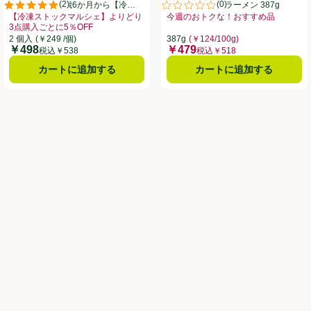
(
2
)
(
0
)
のナポリタン1歳6か月から【冷凍】
芳醇煮干し醤油ラーメン 387g
。
評価は2件のレビューで5点中5.0点。
評価は0件のレビューで5点中0.0
2個入(240g)
【冷凍ストックマルシェ】よりどり
今週のおトクな！おすすめ品
3点購入ごとに5％OFF
お買い得品名：今週のおトクな！おす
】よりどり3点購入ごとに5％OFF、、クリックしてこのオファーのある全商品リ
お買い得品名：【冷凍ストックマルシェ】よりどり3点購入ごとに5％OFF、、
2 個入
(￥249 /個)
387g
(￥124/100g)
￥498
￥479
価格
価格
税込￥538
税込￥518
カートに追加する
カートに追加する
冷凍】 1人前 625g
。
WAON POINT進呈 ここをクリック、、クリックしてこのオファーのある全商品リ