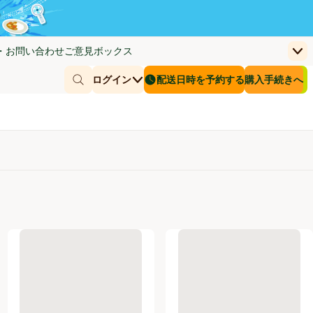
・お問い合わせ
ご意見ボックス
上
く)
(新しいウィンドウで開く)
お客さまのカー
ログイン
配送日時を予約する
購入手続きへ
￥0
商品を探す
配送日時を予約する
冷凍】 300g
ニッスイ ニコパク宝をさがそう!親子丼 1歳6か月から【冷凍】 2個入
柳川冷凍食品 あさりたっぷりク