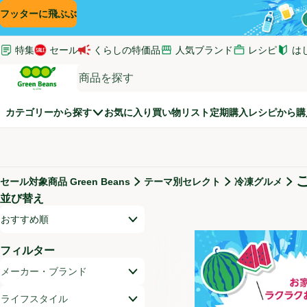
コンテンツに飛ぶ
検索に飛ぶ
フッターに飛ぶ
特集
セール
くらしの特価品
人気ブランド
レシピ
は
(新し
Green Beans
カテゴリーから探す
お気に入り
買い物リスト
定期購入
レシピから購
セール対象商品 Green Beans
テーマ別セレクト
冷凍グルメ
セール対象商品
並び替え
商品リスト
開いて並び替えオプションのリストを見る
おすすめ順
フィルター
メーカー・ブランド
ライフスタイル