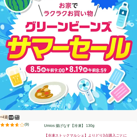
+4週
【セール】
冷凍食品
電子レンジ使用可
賞味・消費期限保証：4週間
Umios 揚げなす【冷凍】 130g
(
9
)
Umios 揚げなす【冷凍】 130g
評価は9件のレビューで5点中3.6点。
【冷凍ストックマルシェ】よりどり3点購入ごとに