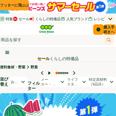
コンテンツに飛ぶ
検索に飛ぶ
フッターに飛ぶ
特集
セール
くらしの特価品
人気ブランド
レシピ
上
Green Beans
お客さ
購入手
￥0
はじめてのお買い物ガイド
イオンカードでおトク
配送日時
続きへ
(新しいウィンドウで開く)
(新しいウィンドウで開く)
サポート・ヘルプ・お問い合わせ
ご意見ボックス
商品
(新しいウィンドウで開く)
(新しいウィンドウで開く)
メインメニュ―ボタン
セール
くらしの特価品
便利食材・野菜
野菜
セール対象商品
並び
開いて並び替えオプションのリストを見る
メー
ライフ
特定原材料
おす
フィル
替え
カー・ブ
スタイ
（9品目）
すめ
ター
ランド
ル
順
商品リスト