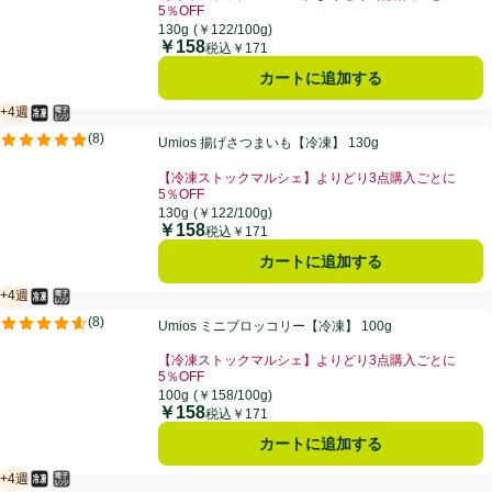
5％OFF
お買い得品名：【冷凍ストックマルシェ】よりどり3点購
130g
(￥122/100g)
￥158
価格
税込￥171
カートに追加する
+4週
冷凍食品
電子レンジ使用可
賞味・消費期限保証：4週間
Umios 揚げさつまいも【冷凍】 130g
(
8
)
Umios 揚げさつまいも【冷凍】 130g
評価は8件のレビューで5点中4.9点。
【冷凍ストックマルシェ】よりどり3点購入ごとに
5％OFF
お買い得品名：【冷凍ストックマルシェ】よりどり3点購
130g
(￥122/100g)
￥158
価格
税込￥171
カートに追加する
+4週
冷凍食品
電子レンジ使用可
賞味・消費期限保証：4週間
Umios ミニブロッコリー【冷凍】 100g
(
8
)
Umios ミニブロッコリー【冷凍】 100g
評価は8件のレビューで5点中4.6点。
【冷凍ストックマルシェ】よりどり3点購入ごとに
5％OFF
お買い得品名：【冷凍ストックマルシェ】よりどり3点購
100g
(￥158/100g)
￥158
価格
税込￥171
カートに追加する
+4週
冷凍食品
電子レンジ使用可
賞味・消費期限保証：4週間