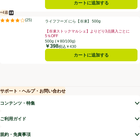
カートに追加する
+4週
冷凍食品
賞味・消費期限保証：4週間
ライフフーズ にら【冷凍】 500g
(
25
)
ライフフーズ にら【冷凍】 500g
評価は25件のレビューで5点中4.0点。
【冷凍ストックマルシェ】よりどり3点購入ごとに
5％OFF
お買い得品名：【冷凍ストックマルシェ】よりどり3点購
500g
(￥80/100g)
￥398
価格
税込￥430
カートに追加する
サポート・ヘルプ・お問い合わせ
(新しいウィンドウで開く)
(新しいウィンドウで開く)
コンテンツ・特集
ご利用ガイド
規約・免責事項