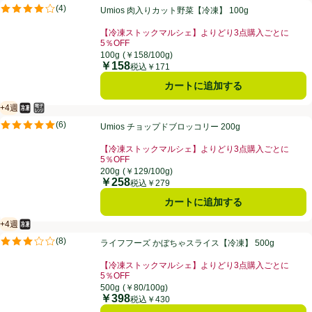
Umios 肉入りカット野菜【冷凍】 100g
(
4
)
Umios 肉入りカット野菜【冷凍】 100g
評価は4件のレビューで5点中4.0点。
【冷凍ストックマルシェ】よりどり3点購入ごとに
5％OFF
お買い得品名：【冷凍ストックマルシェ】よりどり3点購
100g
(￥158/100g)
￥158
価格
税込￥171
カートに追加する
+4週
冷凍食品
電子レンジ使用可
賞味・消費期限保証：4週間
Umios チョップドブロッコリー 200g
(
6
)
Umios チョップドブロッコリー 200g
評価は6件のレビューで5点中5.0点。
【冷凍ストックマルシェ】よりどり3点購入ごとに
5％OFF
お買い得品名：【冷凍ストックマルシェ】よりどり3点購
200g
(￥129/100g)
￥258
価格
税込￥279
カートに追加する
+4週
冷凍食品
賞味・消費期限保証：4週間
ライフフーズ かぼちゃスライス【冷凍】 500g
(
8
)
ライフフーズ かぼちゃスライス【冷凍】 500g
評価は8件のレビューで5点中3.0点。
【冷凍ストックマルシェ】よりどり3点購入ごとに
5％OFF
お買い得品名：【冷凍ストックマルシェ】よりどり3点購
500g
(￥80/100g)
￥398
価格
税込￥430