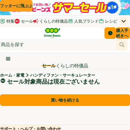
コンテンツに飛ぶ
検索に飛ぶ
フッターに飛ぶ
特集
セール
くらしの特価品
人気ブランド
レシピ
上
Green Beans
お客さ
購入手
￥0
はじめてのお買い物ガイド
イオンカードでおトク
配送日時
続きへ
(新しいウィンドウで開く)
(新しいウィンドウで開く)
サポート・ヘルプ・お問い合わせ
ご意見ボックス
商品
(新しいウィンドウで開く)
(新しいウィンドウで開く)
メインメニュ―ボタン
セール
くらしの特価品
ホーム・家電
ハンディファン・サーキュレーター
セール対象商品
セール対象商品は現在ございません
買い物を続ける
サポート・ヘルプ・お問い合わせ
(新しいウィンドウで開く)