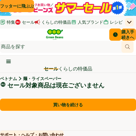
コンテンツに飛ぶ
検索に飛ぶ
フッターに飛ぶ
特集
セール
くらしの特価品
人気ブランド
レシピ
上
Green Beans
お客さ
購入手
￥0
はじめてのお買い物ガイド
イオンカードでおトク
配送日時
続きへ
(新しいウィンドウで開く)
(新しいウィンドウで開く)
サポート・ヘルプ・お問い合わせ
ご意見ボックス
商品
(新しいウィンドウで開く)
(新しいウィンドウで開く)
メインメニュ―ボタン
セール
くらしの特価品
ベトナム
麺・ライスペーパー
セール対象商品
セール対象商品は現在ございません
買い物を続ける
サポート・ヘルプ・お問い合わせ
(新しいウィンドウで開く)