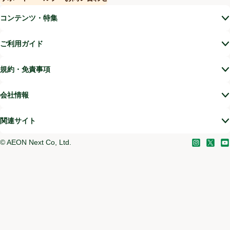
(新しいウィンドウで開く)
コンテンツ・特集
ご利用ガイド
規約・免責事項
会社情報
関連サイト
©
AEON Next Co, Ltd.
Instagram
(新しい
X
(新
Yo