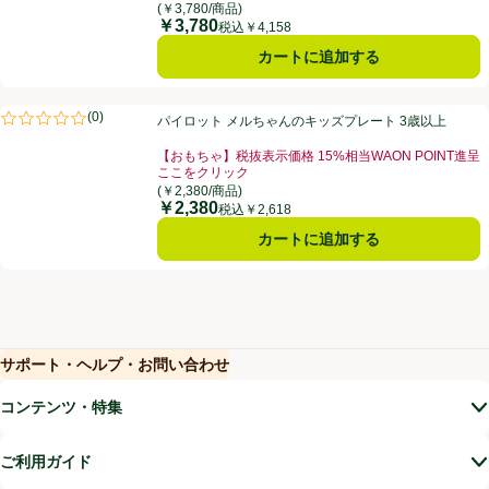
お買い得品名：【おもちゃ】税抜表示価格 15%相当WA
(￥3,780/商品)
￥3,780
価格
税込￥4,158
カートに追加する
パイロット メルちゃんのキッズプレート 3歳以上
(
0
)
パイロット メルちゃんのキッズプレート 3歳以上
評価は0件のレビューで5点中0.0点。
【おもちゃ】税抜表示価格 15%相当WAON POINT進呈
ここをクリック
お買い得品名：【おもちゃ】税抜表示価格 15%相当WA
(￥2,380/商品)
￥2,380
価格
税込￥2,618
カートに追加する
サポート・ヘルプ・お問い合わせ
(新しいウィンドウで開く)
(新しいウィンドウで開く)
コンテンツ・特集
ご利用ガイド