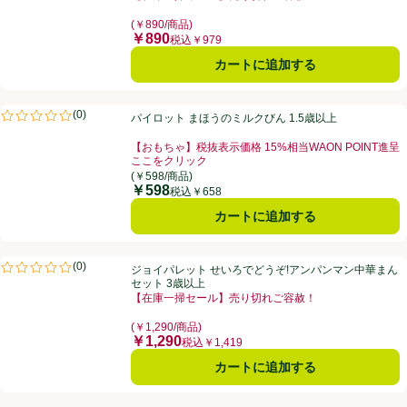
お買い得品名：【在庫一掃セール】売り切れご容赦！、
(￥890/商品)
￥890
価格
税込￥979
カートに追加する
パイロット まほうのミルクびん 1.5歳以上
(
0
)
パイロット まほうのミルクびん 1.5歳以上
評価は0件のレビューで5点中0.0点。
【おもちゃ】税抜表示価格 15%相当WAON POINT進呈
ここをクリック
お買い得品名：【おもちゃ】税抜表示価格 15%相当WA
(￥598/商品)
￥598
価格
税込￥658
カートに追加する
ジョイパレット せいろでどうぞ!アンパンマン中華まんセット 3歳以上
(
0
)
ジョイパレット せいろでどうぞ!アンパンマン中華まん
評価は0件のレビューで5点中0.0点。
セット 3歳以上
【在庫一掃セール】売り切れご容赦！
お買い得品名：【在庫一掃セール】売り切れご容赦！、
(￥1,290/商品)
￥1,290
価格
税込￥1,419
カートに追加する