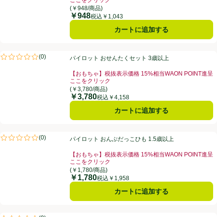
ここをクリック
お買い得品名：【おもちゃ】税抜表示価格 15%相当WA
(￥948/商品)
￥948
価格
税込￥1,043
カートに追加する
パイロット おせんたくセット 3歳以上
(
0
)
パイロット おせんたくセット 3歳以上
評価は0件のレビューで5点中0.0点。
【おもちゃ】税抜表示価格 15%相当WAON POINT進呈
ここをクリック
お買い得品名：【おもちゃ】税抜表示価格 15%相当WA
(￥3,780/商品)
￥3,780
価格
税込￥4,158
カートに追加する
パイロット おんぶだっこひも 1.5歳以上
(
0
)
パイロット おんぶだっこひも 1.5歳以上
評価は0件のレビューで5点中0.0点。
【おもちゃ】税抜表示価格 15%相当WAON POINT進呈
ここをクリック
お買い得品名：【おもちゃ】税抜表示価格 15%相当WA
(￥1,780/商品)
￥1,780
価格
税込￥1,958
カートに追加する
パイロット わくわくつうえんふく 3歳以上