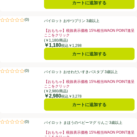
カートに追加する
パイロット おやつプリン 3歳以上
(
0
)
パイロット おやつプリン 3歳以上
評価は0件のレビューで5点中0.0点。
【おもちゃ】税抜表示価格 15%相当WAON POINT進呈
ここをクリック
お買い得品名：【おもちゃ】税抜表示価格 15%相当WA
(￥1,180/商品)
￥1,180
価格
税込￥1,298
カートに追加する
パイロット おせわだいすきバスタブ 3歳以上
(
0
)
パイロット おせわだいすきバスタブ 3歳以上
評価は0件のレビューで5点中0.0点。
【おもちゃ】税抜表示価格 15%相当WAON POINT進呈
ここをクリック
お買い得品名：【おもちゃ】税抜表示価格 15%相当WA
(￥2,980/商品)
￥2,980
価格
税込￥3,278
カートに追加する
パイロット まほうのベビーマグ りんご 3歳以上
(
0
)
パイロット まほうのベビーマグ りんご 3歳以上
評価は0件のレビューで5点中0.0点。
【おもちゃ】税抜表示価格 15%相当WAON POINT進呈