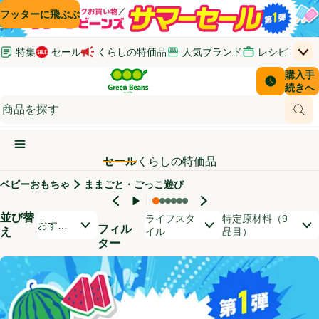
コンテンツに飛ぶ
検索に飛ぶ
フッターに飛ぶ
特集
セール
くらしの特価品
人気ブランド
レシピ
上
Green Beans
お客さ
購入手
￥0
はじめてのお買い物ガイド
イオンカードでおトク
配送日時
続きへ
(新しいウィンドウで開く)
(新しいウィンドウで開く)
サポート・ヘルプ・お問い合わせ
ご意見ボックス
商品
(新しいウィンドウで開く)
(新しいウィンドウで開く)
メインメニュ―ボタン
セール
くらしの特価品
ベビーおもちゃ
ままごと・ごっこ遊び
セール対象商品
並び替
開いて並び替えオプションのリストを見る
ライフスタ
特定原材料（9
おすす
フィル
え
イル
品目）
め順
ター
商品リスト