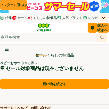
コンテンツに飛ぶ
検索に飛ぶ
フッターに飛ぶ
特集
セール
くらしの特価品
人気ブランド
レシピ
上
Green Beans
お客さ
購入手
￥0
はじめてのお買い物ガイド
イオンカードでおトク
配送日時
続きへ
(新しいウィンドウで開く)
(新しいウィンドウで開く)
サポート・ヘルプ・お問い合わせ
ご意見ボックス
商品
(新しいウィンドウで開く)
(新しいウィンドウで開く)
メインメニュ―ボタン
セール
くらしの特価品
ベビーおやつ
9ヵ月～
セール対象商品
セール対象商品は現在ございません
買い物を続ける
サポート・ヘルプ・お問い合わせ
(新しいウィンドウで開く)