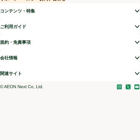
(新しいウィンドウで開く)
コンテンツ・特集
ご利用ガイド
規約・免責事項
会社情報
関連サイト
©
AEON Next Co, Ltd.
Instagram
(新しい
X
(新
Yo