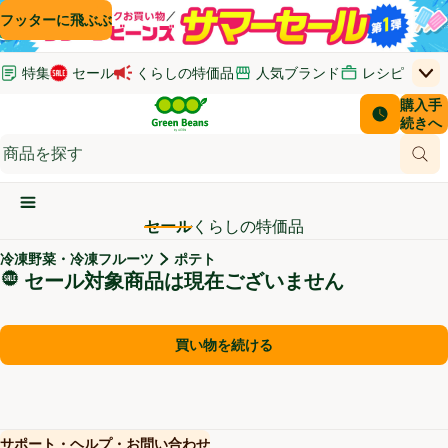
コンテンツに飛ぶ
検索に飛ぶ
フッターに飛ぶ
特集
セール
くらしの特価品
人気ブランド
レシピ
上
Green Beans
お客さ
購入手
￥0
はじめてのお買い物ガイド
イオンカードでおトク
配送日時
続きへ
(新しいウィンドウで開く)
(新しいウィンドウで開く)
サポート・ヘルプ・お問い合わせ
ご意見ボックス
商品
(新しいウィンドウで開く)
(新しいウィンドウで開く)
メインメニュ―ボタン
セール
くらしの特価品
冷凍野菜・冷凍フルーツ
ポテト
セール対象商品
セール対象商品は現在ございません
買い物を続ける
サポート・ヘルプ・お問い合わせ
(新しいウィンドウで開く)