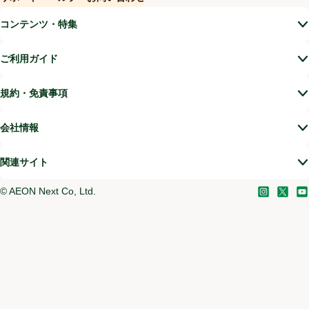
(新しいウィンドウで開く)
コンテンツ・特集
ご利用ガイド
規約・免責事項
会社情報
関連サイト
©
AEON Next Co, Ltd.
Instagram
(新しい
X
(新
Yo