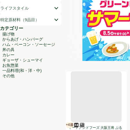
ライフスタイル
特定原材料（9品目）
カテゴリー
揚げ物
からあげ・ハンバーグ
ハム・ベーコン・ソーセージ
丼の具
カレー
ギョーザ・シューマイ
お魚惣菜
一品料理(和・洋・中)
イートアンドフーズ 大阪王将 ぷ
その他
+4週
冷凍食品
電子レンジ使用可
賞味・消費期限保証：4週間
イートアンドフーズ 大阪王将 ぷる