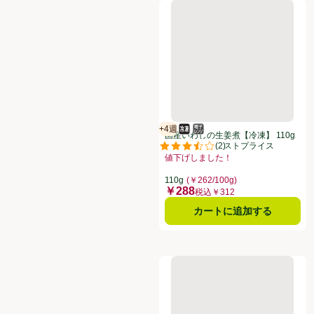
国産いわしの生姜煮【冷凍】 11
+4週
冷凍食品
電子レンジ使用可
賞味・消費期限保証：4週間
国産いわしの生姜煮【冷凍】 110g
(
2
)
トップバリュベストプライス
評価は2件のレビューで5点中3.5点
値下げしました！
お買い得品名：値下げしました！、、
110g
(￥262/100g)
￥288
価格
税込￥312
カートに追加する
吉野家 牛焼肉丼の具【冷凍】 12