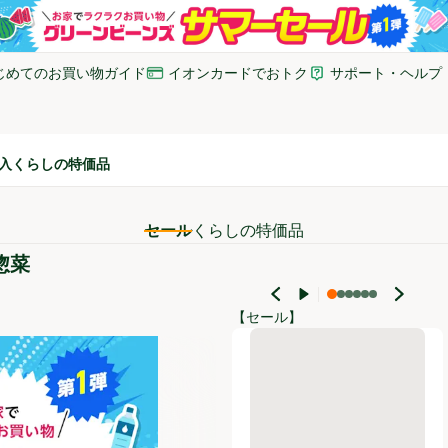
じめてのお買い物ガイド
イオンカードでおトク
サポート・ヘルプ
いウィンドウで開く)
(新しいウィンドウで開く)
(新しいウィンドウで開
入
くらしの特価品
セール
くらしの特価品
惣菜
【セール】
ギョーザ【冷凍】 12個(324