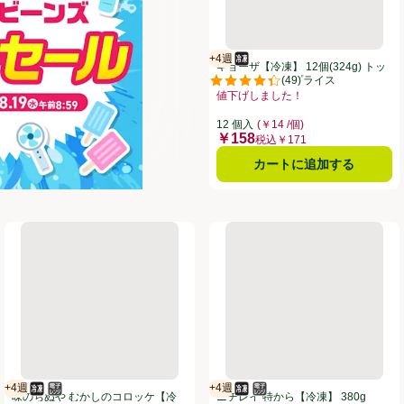
+4週
冷凍食品
賞味・消費期限保証：4週間
ギョーザ【冷凍】 12個(324g) トッ
(
49
)
プバリュベストプライス
評価は49件のレビューで5点中4.4
値下げしました！
お買い得品名：値下げしました！、、
12 個入
(￥14 /個)
￥158
価格
税込￥171
カートに追加する
るもち水餃子【冷凍】 272g
味のちぬや むかしのコロッケ【冷凍】 5個入
ニチレイ 特から【冷凍】 380g
+4週
+4週
冷凍食品
電子レンジ使用可
賞味・消費期限保証：4週間
冷凍食品
電子レンジ使用可
賞味・消費期限保証：4週間
味のちぬや むかしのコロッケ【冷
ニチレイ 特から【冷凍】 380g