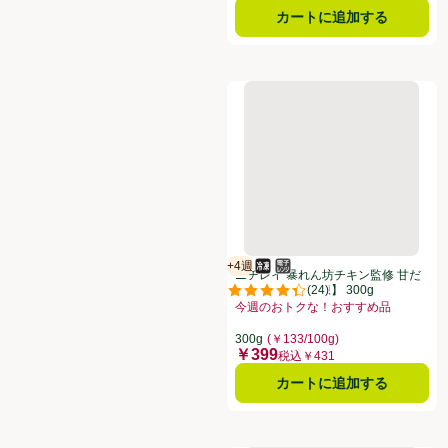
カートに追加する
ニチレイ 暴れん坊チキン監修 甘
+4週
冷凍食品
電子レンジ使用可
賞味・消費期限保証：4週間
ニチレイ 暴れん坊チキン監修 甘だ
(
24
)
れから揚げ【冷凍】 300g
評価は24件のレビューで5点中4.4
今週のおトクな！おすすめ品
お買い得品名：今週のおトクな！おす
300g
(￥133/100g)
￥399
価格
税込￥431
カートに追加する