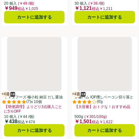
点購入ごとに5％OFF、、クリックしてこのオファーのある全商品リストを表示
20 個入
(￥48 /個)
30 個入
(￥38 /個)
￥949
￥1,121
価格
価格
税込￥1,025
税込￥1,211
カートに追加する
カートに追加する
ルチキン【冷凍】 5個入(90g)
ヤマダフーズ 極小粒 納豆 だし醤油味【冷凍】 30g x 10個
伊藤ハム IQF燻しベーコン切り
+4週
+4週
冷凍食品
賞味・消費期限保証：4週間
冷凍食品
賞味・消費期限保証：4週間
ヤマダフーズ 極小粒 納豆 だし醤油
伊藤ハム IQF燻しベーコン切り落と
(
7
)
(
6
)
味【冷凍】 30g x 10個
し【冷凍】 500g
。
評価は7件のレビューで5点中5.0点。
評価は6件のレビューで5点中3.8
【簡便調理】よりどり3点購入ごと
【大容量】おトクな！おすすめ品
に5％OFF
お買い得品名：【大容量】おトクな！
】よりどり3点購入ごとに5％OFF、、クリックしてこのオファーのある全商品リ
お買い得品名：【簡便調理】よりどり3点購入ごとに5％OFF、、クリックして
10 個入
(￥44 /個)
500g
(￥301/100g)
￥438
￥1,501
価格
価格
税込￥474
税込￥1,622
カートに追加する
カートに追加する