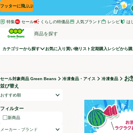
コンテンツに飛ぶ
検索に飛ぶ
フッターに飛ぶ
特集
セール
くらしの特価品
人気ブランド
レシピ
は
(新し
Green Beans
カテゴリーから探す
お気に入り
買い物リスト
定期購入
レシピから購
お
セール対象商品 Green Beans
冷凍食品・アイス
冷凍食品
セール対象商品
並び替え
商品リスト
開いて並び替えオプションのリストを見る
おすすめ順
フィルター
新商品
メーカー・ブランド