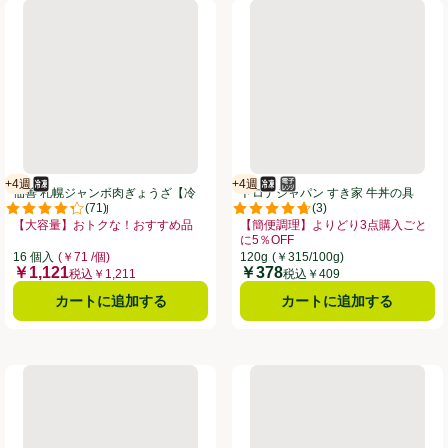
0g トップバリュベストプライス
佃善 札幌ジャンボ肉ぎょうざ【冷凍】 16個入 560g
トロナジャパン すき家 牛丼の具 
+4週
+4週
冷凍食品
賞味・消費期限保証：4週間
冷凍食品
電子レンジ使用可
賞味・消費期限保証：4週間
佃善 札幌ジャンボ肉ぎょうざ【冷
トロナジャパン すき家 牛丼の具
(
71
)
(
3
)
凍】 16個入 560g
120g
。
評価は71件のレビューで5点中4.3点。
評価は3件のレビューで5点中4.7
【大容量】おトクな！おすすめ品
【簡便調理】よりどり3点購入ごと
クリックしてこのオファーのある全商品リストを表示
お買い得品名：【大容量】おトクな！おすすめ品、、クリックしてこのオファー
に5％OFF
お買い得品名：【簡便調理】よりどり
16 個入
(￥71 /個)
120g
(￥315/100g)
￥1,121
￥378
価格
価格
税込￥1,211
税込￥409
カートに追加する
カートに追加する
0g
味のちぬや 海鮮かき揚げ【冷凍】 45g x 5枚
吉野家 牛丼の具【冷凍】 80g x