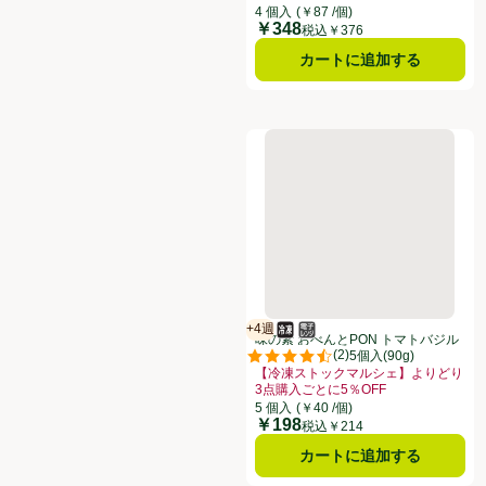
お買い得品名：【簡便調理】よりどり3
4 個入
(￥87 /個)
￥348
価格
税込￥376
カートに追加する
味の素 おべんとPON トマトバジ
+4週
冷凍食品
電子レンジ使用可
賞味・消費期限保証：4週間
味の素 おべんとPON トマトバジル
(
2
)
チキン【冷凍】 5個入(90g)
評価は2件のレビューで5点中4.5点
【冷凍ストックマルシェ】よりどり
3点購入ごとに5％OFF
お買い得品名：【冷凍ストックマルシェ
5 個入
(￥40 /個)
￥198
価格
税込￥214
カートに追加する