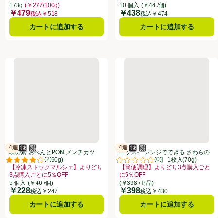
お買い得品名：【簡便調理】よりどり
173g
(￥277/100g)
10 個入
(￥44 /個)
￥479
￥438
価格
価格
税込￥518
税込￥474
カートに追加する
カートに追加する
落とし【冷凍】 500g
味の素 おべんとPON メンチカツ【冷凍】 5個入(90g)
ニッスイ レンジでできる さわら
+4週
+4週
冷凍食品
電子レンジ使用可
賞味・消費期限保証：4週間
冷凍食品
電子レンジ使用可
賞味・消費期限保証：4週間
味の素 おべんとPON メンチカツ
ニッスイ レンジでできる さわらの
(
2
)
(
0
)
【冷凍】 5個入(90g)
西京焼き【冷凍】 1枚入(70g)
点。
評価は2件のレビューで5点中4.0点。
評価は0件のレビューで5点中0.0
【冷凍ストックマルシェ】よりどり
【簡便調理】よりどり3点購入ごと
おすすめ品、、クリックしてこのオファーのある全商品リストを表示
3点購入ごとに5％OFF
に5％OFF
ストを表示
このオファーのある全商品リストを表示
お買い得品名：【冷凍ストックマルシェ】よりどり3点購入ごとに5％OFF、
お買い得品名：【簡便調理】よりどり
5 個入
(￥46 /個)
(￥398 /商品)
￥228
￥398
価格
価格
税込￥247
税込￥430
カートに追加する
カートに追加する