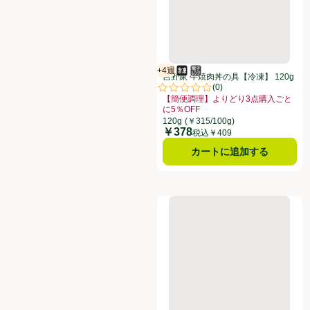
+4週
冷凍食品
電子レンジ使用可
賞味・消費期限保証：4週間
吉野家 牛焼肉丼の具【冷凍】 120g
(
0
)
評価は0件のレビューで5点中0.0点
【簡便調理】よりどり3点購入ごと
に5％OFF
お買い得品名：【簡便調理】よりどり3
120g
(￥315/100g)
￥378
価格
税込￥409
カートに追加する
伊藤ハム IQFベーコン拍子木切り