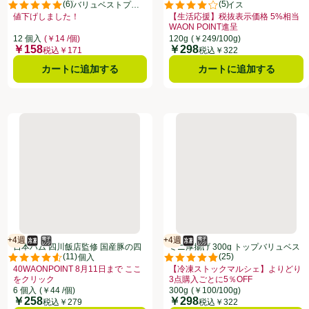
(
6
)
(
5
)
個(324g) トップバリュベストプラ
リュベストプライス
点。
評価は6件のレビューで5点中5.0点。
評価は5件のレビューで5点中4.2
イス
値下げしました！
【生活応援】税抜表示価格 5%相当
すめ品、、クリックしてこのオファーのある全商品リストを表示
お買い得品名：値下げしました！、、クリックしてこのオファーのある全商品
WAON POINT進呈
このオファーのある全商品リストを表示
お買い得品名：【生活応援】税抜表示価
12 個入
(￥14 /個)
120g
(￥249/100g)
￥158
￥298
価格
価格
税込￥171
税込￥322
カートに追加する
カートに追加する
トプライス
肉【冷凍】 550g
日本ハム 四川飯店監修 国産豚の四川焼売【冷凍】 6個入
ミニ厚揚げ 300g トップバ
+4週
+4週
冷凍食品
電子レンジ使用可
賞味・消費期限保証：4週間
冷凍食品
電子レンジ使用可
賞味・消費期限保証：4週間
日本ハム 四川飯店監修 国産豚の四
ミニ厚揚げ 300g トップバリュベス
(
11
)
(
25
)
川焼売【冷凍】 6個入
トプライス
点。
評価は11件のレビューで5点中4.6点。
評価は25件のレビューで5点中4.
40WAONPOINT 8月11日まで ここ
【冷凍ストックマルシェ】よりどり
おすすめ品、、クリックしてこのオファーのある全商品リストを表示
をクリック
3点購入ごとに5％OFF
リックしてこのオファーのある全商品リストを表示
お買い得品名：40WAONPOINT 8月11日まで ここをクリック、、クリック
お買い得品名：【冷凍ストックマルシ
6 個入
(￥44 /個)
300g
(￥100/100g)
￥258
￥298
価格
価格
税込￥279
税込￥322