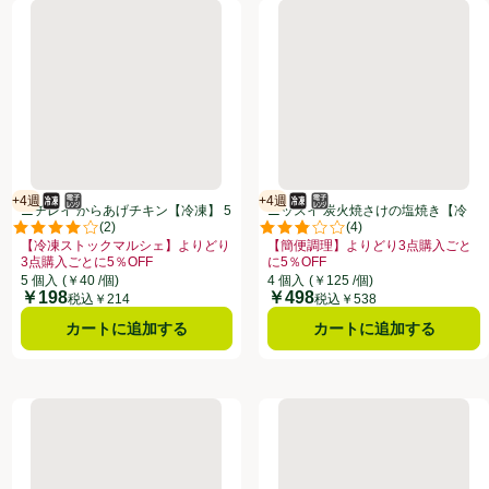
120g
ニチレイ からあげチキン【冷凍】 5個入(85g)
ニッスイ 炭火焼さけの塩焼き【
+4週
+4週
冷凍食品
電子レンジ使用可
賞味・消費期限保証：4週間
冷凍食品
電子レンジ使用可
賞味・消費期限保証：4週間
ニチレイ からあげチキン【冷凍】 5
ニッスイ 炭火焼さけの塩焼き【冷
(
2
)
(
4
)
個入(85g)
凍】 4個入
点。
評価は2件のレビューで5点中4.0点。
評価は4件のレビューで5点中2.8
【冷凍ストックマルシェ】よりどり
【簡便調理】よりどり3点購入ごと
のある全商品リストを表示
3点購入ごとに5％OFF
に5％OFF
3点購入ごとに5％OFF、、クリックしてこのオファーのある全商品リストを表示
お買い得品名：【冷凍ストックマルシェ】よりどり3点購入ごとに5％OFF、
お買い得品名：【簡便調理】よりどり
5 個入
(￥40 /個)
4 個入
(￥125 /個)
￥198
￥498
価格
価格
税込￥214
税込￥538
カートに追加する
カートに追加する
 2袋
味のちぬや むかしのコロッケ かぼちゃ 【冷凍】 50g x 5個入
ニッスイ 野菜がおいしい えび