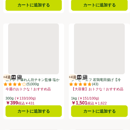
カートに追加する
カートに追加する
】 1kg
ニチレイ 暴れん坊チキン監修 塩から揚げ【冷凍】 300g
シーピーエフ 若鶏竜田揚げ【冷
+4週
+4週
冷凍食品
電子レンジ使用可
賞味・消費期限保証：4週間
冷凍食品
電子レンジ使用可
賞味・消費期限保証：4週間
ニチレイ 暴れん坊チキン監修 塩か
シーピーエフ 若鶏竜田揚げ【冷
(
5
)
(
43
)
ら揚げ【冷凍】 300g
凍】 1kg
点。
評価は5件のレビューで5点中4.2点。
評価は43件のレビューで5点中4.
今週のおトクな！おすすめ品
【大容量】おトクな！おすすめ品
おすすめ品、、クリックしてこのオファーのある全商品リストを表示
お買い得品名：今週のおトクな！おすすめ品、、クリックしてこのオファーの
お買い得品名：【大容量】おトクな
このオファーのある全商品リストを表示
300g
(￥133/100g)
1kg
(￥151/100g)
￥399
￥1,501
価格
価格
税込￥431
税込￥1,622
カートに追加する
カートに追加する