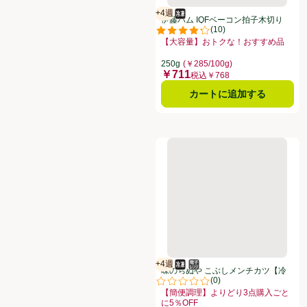
+4週
冷凍食品
賞味・消費期限保証：4週間
伊藤ハム IQFベーコン拍子木切り
(
10
)
【冷凍】 250g
評価は10件のレビューで5点中4.3
【大容量】おトクな！おすすめ品
お買い得品名：【大容量】おトクな！
250g
(￥285/100g)
￥711
価格
税込￥768
カートに追加する
味のちぬや こぶしメンチカツ【冷凍
+4週
冷凍食品
電子レンジ使用可
賞味・消費期限保証：4週間
味のちぬや こぶしメンチカツ【冷
(
0
)
凍】 85g x 4個
評価は0件のレビューで5点中0.0点
【簡便調理】よりどり3点購入ごと
に5％OFF