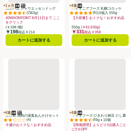
+1ヵ月
+4週
冷凍食品
電子レンジ使用可
賞味・消費期限保証：1ヵ月
冷凍食品
賞味・消費期限保証：4週間
日本ハム シャウエッセンドッグ
パイオニアフーズ 札幌コロッケ
(
2
)
(
6
)
【冷凍】 1個入(63g)
コーン【冷凍】 10個入 550g
点。
評価は2件のレビューで5点中4.5点。
評価は6件のレビューで5点中4.7
40WAONPOINT 8月11日まで ここ
【大容量】おトクな！おすすめ品
おすすめ品、、クリックしてこのオファーのある全商品リストを表示
をクリック
お買い得品名：【大容量】おトクな
このオファーのある全商品リストを表示
お買い得品名：40WAONPOINT 8月11日まで ここをクリック、、クリック
(￥198 /個)
550g
(￥61/100g)
￥198
￥331
価格
価格
税込￥214
税込￥358
カートに追加する
カートに追加する
】 30個入
京三彩 鶏肉の湯葉あんかけセット【冷凍】 173g
ヤマダフーズ ひきわり納豆 だし
+4週
+4週
冷凍食品
電子レンジ使用可
賞味・消費期限保証：4週間
冷凍食品
賞味・消費期限保証：4週間
京三彩 鶏肉の湯葉あんかけセット
ヤマダフーズ ひきわり納豆 だし醤
(
4
)
(
6
)
【冷凍】 173g
油味【冷凍】 30g x 10個
点。
評価は4件のレビューで5点中2.3点。
評価は6件のレビューで5点中4.5
今週のおトクな！おすすめ品
【簡便調理】よりどり3点購入ごと
のある全商品リストを表示
おすすめ品、、クリックしてこのオファーのある全商品リストを表示
お買い得品名：今週のおトクな！おすすめ品、、クリックしてこのオファーの
に5％OFF