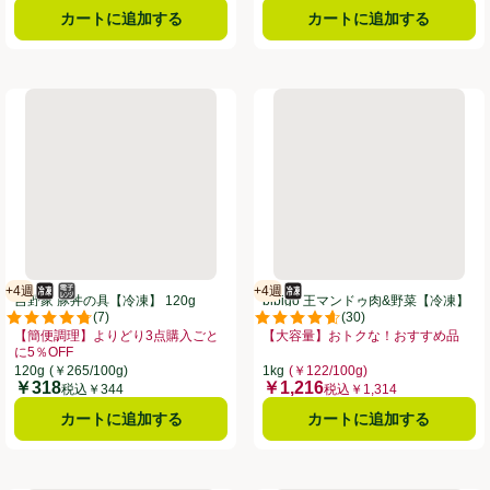
カートに追加する
カートに追加する
だれから揚げ【冷凍】 300g
吉野家 豚丼の具【冷凍】 120g
bibigo 王マンドゥ肉&野菜【冷凍
+4週
+4週
冷凍食品
電子レンジ使用可
賞味・消費期限保証：4週間
冷凍食品
賞味・消費期限保証：4週間
吉野家 豚丼の具【冷凍】 120g
bibigo 王マンドゥ肉&野菜【冷凍】
(
7
)
(
30
)
1kg
点。
評価は7件のレビューで5点中4.7点。
評価は30件のレビューで5点中4.6
【簡便調理】よりどり3点購入ごと
【大容量】おトクな！おすすめ品
すめ品、、クリックしてこのオファーのある全商品リストを表示
に5％OFF
お買い得品名：【大容量】おトクな！
お買い得品名：【簡便調理】よりどり3点購入ごとに5％OFF、、クリックして
120g
(￥265/100g)
1kg
(￥122/100g)
￥318
￥1,216
価格
価格
税込￥344
税込￥1,314
カートに追加する
カートに追加する