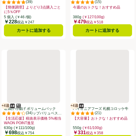
(
39
)
(
15
)
凍】 5個入
点。
評価は39件のレビューで5点中4.9点。
評価は15件のレビューで5点中4.8
【簡便調理】よりどり3点購入ごと
今週のおトクな！おすすめ品
に5％OFF
お買い得品名：今週のおトクな！おす
8月31日まで ここをクリック、、クリックしてこのオファーのある全商品リストを表示
お買い得品名：【簡便調理】よりどり3点購入ごとに5％OFF、、クリックして
5 個入
(￥46 /個)
380g
(￥127/100g)
￥228
￥479
価格
価格
税込￥247
税込￥518
カートに追加する
カートに追加する
ープ溢れる 小籠包 【冷凍】 6個入
若鶏から揚げ ボリュームパック【冷凍】 630g トップバリュベス
パイオニアフーズ 札幌コロッケ牛
+4週
+4週
冷凍食品
電子レンジ使用可
賞味・消費期限保証：4週間
冷凍食品
賞味・消費期限保証：4週間
若鶏から揚げ ボリュームパック
パイオニアフーズ 札幌コロッケ牛
(
34
)
(
21
)
【冷凍】 630g トップバリュベスト
肉【冷凍】 550g
。
評価は34件のレビューで5点中4.3点。
評価は21件のレビューで5点中4.7
プライス
【生活応援】税抜表示価格 5%相当
【大容量】おトクな！おすすめ品
すめ品、、クリックしてこのオファーのある全商品リストを表示
WAON POINT進呈
お買い得品名：【大容量】おトクな！
お買い得品名：【生活応援】税抜表示価格 5%相当WAON POINT進呈、、ク
630g
(￥111/100g)
550g
(￥61/100g)
￥698
￥331
価格
価格
税込￥754
税込￥358