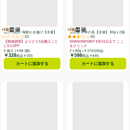
+4週
+4週
冷凍食品
電子レンジ使用可
賞味・消費期限保証：4週間
冷凍食品
電子レンジ使用可
賞味・消費期限保証：4週間
味のちぬや 海鮮かき揚げ【冷凍】
吉野家 牛丼の具【冷凍】 80g x 2袋
(
0
)
(
6
)
45g x 5枚
。
評価は0件のレビューで5点中0.0点。
評価は6件のレビューで5点中2.5
【簡便調理】よりどり3点購入ごと
50WAONPOINT 8月31日まで ここ
に5％OFF
をクリック
点購入ごとに5％OFF、、クリックしてこのオファーのある全商品リストを表示
お買い得品名：【簡便調理】よりどり3点購入ごとに5％OFF、、クリックして
お買い得品名：50WAONPOINT 
5 個入
(￥66 /個)
2 x 80g
(￥374/100g)
￥328
￥598
価格
価格
税込￥355
税込￥646
カートに追加する
カートに追加する
【冷凍】 250g
吉野家 親子丼【冷凍】 120g
日本ハム やわらかヒレカツ【冷凍】