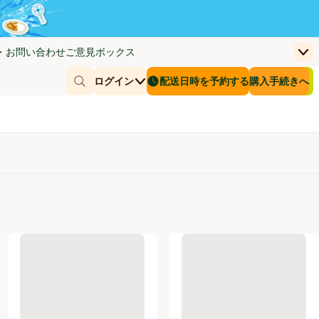
・お問い合わせ
ご意見ボックス
上
く)
(新しいウィンドウで開く)
お客さまのカー
ログイン
配送日時を予約する
購入手続きへ
￥0
商品を探す
配送日時を予約する
g) トップバリュベストプライス
ニチレイ むねから【冷凍】 400g
吉野家 牛丼の具【冷凍】 120