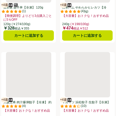
+4週
+4週
冷凍食品
電子レンジ使用可
賞味・消費期限保証：4週間
冷凍食品
賞味・消費期限保証：4週間
吉野家 親子丼【冷凍】 120g
日本ハム やわらかヒレカツ【冷
(
1
)
(
4
)
凍】 10枚入(240g)
点。
評価は1件のレビューで5点中5.0点。
評価は4件のレビューで5点中5.0
【簡便調理】よりどり3点購入ごと
【大容量】おトクな！おすすめ品
おすすめ品、、クリックしてこのオファーのある全商品リストを表示
に5％OFF
お買い得品名：【大容量】おトクな！
お買い得品名：【簡便調理】よりどり3点購入ごとに5％OFF、、クリックして
120g
(￥274/100g)
240g
(￥198/100g)
￥328
￥474
価格
価格
税込￥355
税込￥512
カートに追加する
カートに追加する
】 85g x 4個
大阪王将 肉汁爆弾餃子【冷凍】 約20個入
マルマツ 浜松餃子 生餃子【冷凍
+4週
+4週
冷凍食品
賞味・消費期限保証：4週間
冷凍食品
賞味・消費期限保証：4週間
大阪王将 肉汁爆弾餃子【冷凍】 約
マルマツ 浜松餃子 生餃子【冷凍】
(
4
)
(
10
)
20個入
30個入
。
評価は4件のレビューで5点中5.0点。
評価は10件のレビューで5点中4.4
【大容量】おトクな！おすすめ品
【大容量】おトクな！おすすめ品
お買い得品名：【大容量】おトクな！おすすめ品、、クリックしてこのオファー
お買い得品名：【大容量】おトクな！