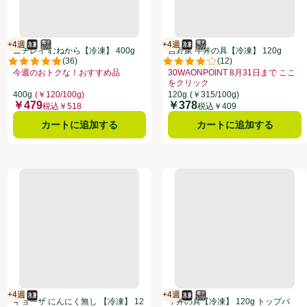
+4週
+4週
冷凍食品
電子レンジ使用可
賞味・消費期限保証：4週間
冷凍食品
電子レンジ使用可
賞味・消費期限保証：4週間
ニチレイ むねから【冷凍】 400g
吉野家 牛丼の具【冷凍】 120g
(
36
)
(
12
)
点。
評価は36件のレビューで5点中4.9点。
評価は12件のレビューで5点中4.
今週のおトクな！おすすめ品
30WAONPOINT 8月31日まで ここ
クリックしてこのオファーのある全商品リストを表示
お買い得品名：今週のおトクな！おすすめ品、、クリックしてこのオファーの
をクリック
お買い得品名：30WAONPOINT
400g
(￥120/100g)
120g
(￥315/100g)
￥479
￥378
価格
価格
税込￥518
税込￥409
カートに追加する
カートに追加する
ギョーザ にんにく無し 【冷凍】 12個(324g) トップバリュベスト
牛丼の具【冷凍】 120g ト
+4週
+4週
冷凍食品
賞味・消費期限保証：4週間
冷凍食品
電子レンジ使用可
賞味・消費期限保証：4週間
ギョーザ にんにく無し 【冷凍】 12
牛丼の具【冷凍】 120g トップバ