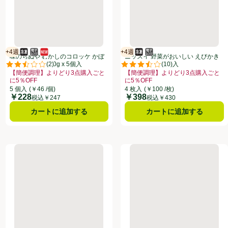
+4週
+4週
冷凍食品
電子レンジ使用可
新商品
賞味・消費期限保証：4週間
冷凍食品
電子レンジ使用可
賞味・消費期限保証：4週間
味のちぬや むかしのコロッケ かぼ
ニッスイ 野菜がおいしい えびかき
(
2
)
(
10
)
ちゃ 【冷凍】 50g x 5個入
揚げ【冷凍】 4枚入
点。
評価は2件のレビューで5点中2.5点。
評価は10件のレビューで5点中3.
【簡便調理】よりどり3点購入ごと
【簡便調理】よりどり3点購入ごと
に5％OFF
に5％OFF
このオファーのある全商品リストを表示
8月31日まで ここをクリック、、クリックしてこのオファーのある全商品リストを表示
お買い得品名：【簡便調理】よりどり3点購入ごとに5％OFF、、クリックして
お買い得品名：【簡便調理】よりどり
5 個入
(￥46 /個)
4 枚入
(￥100 /枚)
￥228
￥398
価格
価格
税込￥247
税込￥430
カートに追加する
カートに追加する
 10枚入(240g)
日本ハム シャウエッセンドッグ【冷凍】 1個入(63g)
パイオニアフーズ 札幌コロッケコ