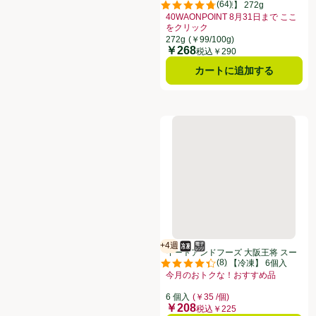
(
64
)
もち水餃子【冷凍】 272g
評価は64件のレビューで5点中4.8
40WAONPOINT 8月31日まで ここ
をクリック
お買い得品名：40WAONPOINT 
272g
(￥99/100g)
￥268
価格
税込￥290
カートに追加する
イートアンドフーズ 大阪王将 ス
+4週
冷凍食品
電子レンジ使用可
賞味・消費期限保証：4週間
イートアンドフーズ 大阪王将 スー
(
8
)
プ溢れる 小籠包 【冷凍】 6個入
評価は8件のレビューで5点中4.4点
今月のおトクな！おすすめ品
お買い得品名：今月のおトクな！おす
6 個入
(￥35 /個)
￥208
価格
税込￥225