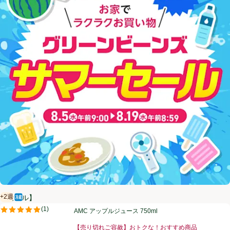
+2週
【セール】
冷蔵食品
賞味・消費期限保証：2週間
AMC アップルジュース 750ml
(
1
)
AMC アップルジュース 750ml
評価は1件のレビューで5点中5.0点。
【売り切れご容赦】おトクな！おすすめ商品