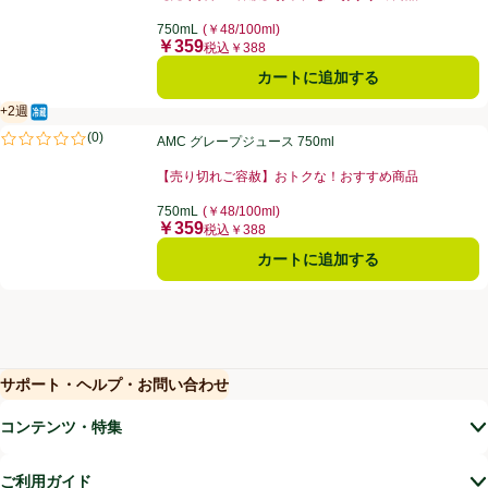
お買い得品名：【売り切れご容赦】おトクな！おすすめ
750mL
(￥48/100ml)
￥359
価格
税込￥388
カートに追加する
+2週
冷蔵食品
賞味・消費期限保証：2週間
AMC グレープジュース 750ml
(
0
)
AMC グレープジュース 750ml
評価は0件のレビューで5点中0.0点。
【売り切れご容赦】おトクな！おすすめ商品
お買い得品名：【売り切れご容赦】おトクな！おすすめ
750mL
(￥48/100ml)
￥359
価格
税込￥388
カートに追加する
サポート・ヘルプ・お問い合わせ
(新しいウィンドウで開く)
(新しいウィンドウで開く)
コンテンツ・特集
ご利用ガイド