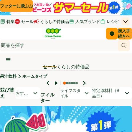
コンテンツに飛ぶ
検索に飛ぶ
フッターに飛ぶ
特集
セール
くらしの特価品
人気ブランド
レシピ
上
Green Beans
お客さ
購入手
￥0
はじめてのお買い物ガイド
イオンカードでおトク
配送日時
続きへ
(新しいウィンドウで開く)
(新しいウィンドウで開く)
サポート・ヘルプ・お問い合わせ
ご意見ボックス
商品
(新しいウィンドウで開く)
(新しいウィンドウで開く)
メインメニュ―ボタン
セール
くらしの特価品
果汁飲料
ホームタイプ
セール対象商品
並び替
開いて並び替えオプションのリストを見る
ライフスタ
特定原材料（9
おすす
フィル
え
イル
品目）
め順
ター
商品リスト