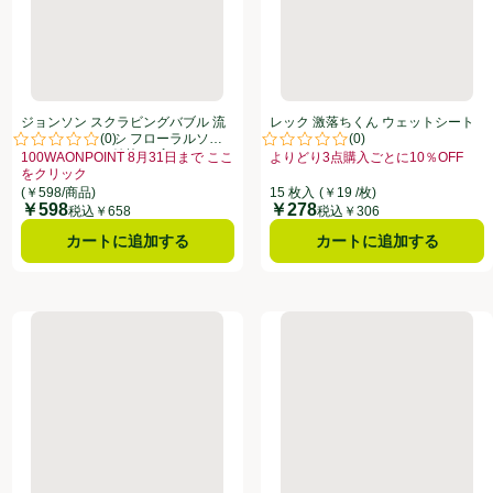
ジョンソン スクラビングバブル 流
レック 激落ちくん ウェットシート
(
0
)
(
0
)
せるトイレブラシ フローラルソー
窓用 15枚
点。
評価は0件のレビューで5点中0.0点。
評価は0件のレビューで5点中0.0
プの香り 本体+付替4コ入り
100WAONPOINT 8月31日まで ここ
よりどり3点購入ごとに10％OFF
ーのある全商品リストを表示
をクリック
お買い得品名：よりどり3点購入ごと
8月16日まで ここをクリック、、クリックしてこのオファーのある全商品リストを表示
お買い得品名：100WAONPOINT 8月31日まで ここをクリック、、クリッ
(￥598/商品)
15 枚入
(￥19 /枚)
￥598
￥278
価格
価格
税込￥658
税込￥306
カートに追加する
カートに追加する
ワイト 1個
まめいた LPサッシクリーナー LB-328
アイリスオーヤマ 充電式ハンデ