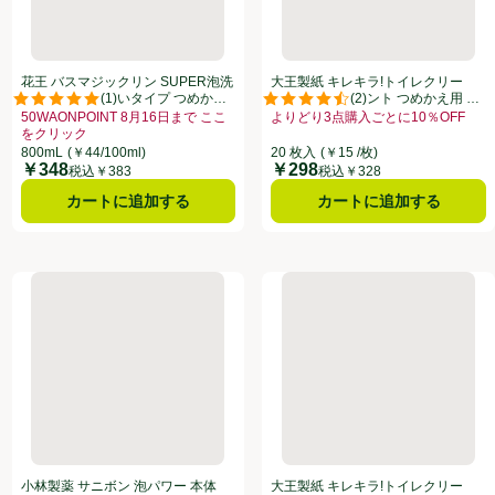
花王 バスマジックリン SUPER泡洗
大王製紙 キレキラ!トイレクリー
(
1
)
(
2
)
浄 香りが残らないタイプ つめかえ
ナー シトラスミント つめかえ用 20
点。
評価は1件のレビューで5点中5.0点。
評価は2件のレビューで5点中4.5
用 800ml
枚
50WAONPOINT 8月16日まで ここ
よりどり3点購入ごとに10％OFF
をクリック
お買い得品名：よりどり3点購入ごと
8月31日まで ここをクリック、、クリックしてこのオファーのある全商品リストを表示
お買い得品名：50WAONPOINT 8月16日まで ここをクリック、、クリック
800mL
(￥44/100ml)
20 枚入
(￥15 /枚)
￥348
￥298
価格
価格
税込￥383
税込￥328
カートに追加する
カートに追加する
リング 大盛り泡 2包
小林製薬 サニボン 泡パワー 本体 400ml
大王製紙 キレキラ!トイレクリ
小林製薬 サニボン 泡パワー 本体
大王製紙 キレキラ!トイレクリー