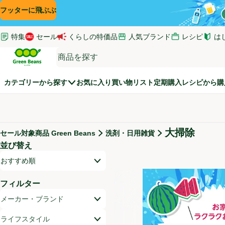
コンテンツに飛ぶ
検索に飛ぶ
フッターに飛ぶ
特集
セール
くらしの特価品
人気ブランド
レシピ
は
(新し
Green Beans
カテゴリーから探す
お気に入り
買い物リスト
定期購入
レシピから購
大掃除
セール対象商品 Green Beans
洗剤・日用雑貨
セール対象商品
並び替え
商品リスト
開いて並び替えオプションのリストを見る
おすすめ順
フィルター
メーカー・ブランド
ライフスタイル