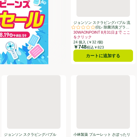
ジョンソン スクラビングバブル 流
(
0
)
せるトイレブラシ 除菌消臭プラス
評価は0件のレビューで5点中0.0
付替 ホワイトブロッサムの香り 24
30WAONPOINT 8月31日まで ここ
コ入り
をクリック
お買い得品名：30WAONPOINT 
24 個入
(￥32 /個)
￥748
価格
税込￥823
カートに追加する
泡洗浄 グリーンハーブの香り つめかえ用 800ml
ジョンソン スクラビングバブル ジャバ 1つ穴用 160g
小林製薬 ブルーレット さぼった
ジョンソン スクラビングバブル
小林製薬 ブルーレット さぼったリ