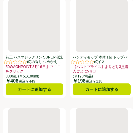
トプライス
ップバリュベストプライス
花王 バスマジックリン SUPER泡洗浄 アロマローズの香り つめかえ用
ハンディモップ 本体 1個 ト
花王 バスマジックリン SUPER泡洗
ハンディモップ 本体 1個 トップバ
(
0
)
(
0
)
浄 アロマローズの香り つめかえ用
リュベストプライス
点。
評価は0件のレビューで5点中0.0点。
評価は0件のレビューで5点中0.0
800ml
50WAONPOINT 8月16日まで ここ
【ベストプライス】よりどり3点購
をクリック
入ごとに5％OFF
クしてこのオファーのある全商品リストを表示
りどり3点購入ごとに5％OFF、、クリックしてこのオファーのある全商品リストを
お買い得品名：50WAONPOINT 8月16日まで ここをクリック、、クリック
お買い得品名：【ベストプライス】よ
800mL
(￥51/100ml)
(￥198/商品)
￥408
￥198
価格
価格
税込￥449
税込￥218
カートに追加する
カートに追加する
の防カビくん煙剤 消臭ミントの香り 1個
ジョンソン スクラビングバブル 流せるトイレブラシ フローラルソ
レック 激落ちくん ウェットシー