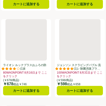
カートに追加する
カートに追加する
ナー ハッピーローズ つめかえ用 20枚
ライオン ルックプラスおふろの防カビくん煙剤 1個
ジョンソン スクラビングバブル
ライオン ルックプラスおふろの防
ジョンソン スクラビングバブル 流
(
1
)
(
1
)
カビくん煙剤 1個
せるトイレブラシ 除菌消臭プラス
。
評価は1件のレビューで5点中4.0点。
評価は1件のレビューで5点中5.0
ホワイトブロッサムの香り 本体+付
80WAONPOINT 8月16日まで ここ
100WAONPOINT 8月31日まで ここ
替4コ入り
10％OFF、、クリックしてこのオファーのある全商品リストを表示
をクリック
をクリック
お買い得品名：80WAONPOINT 8月16日まで ここをクリック、、クリック
お買い得品名：100WAONPOINT
(￥678/商品)
(￥598/商品)
￥678
￥598
価格
価格
税込￥746
税込￥658
カートに追加する
カートに追加する