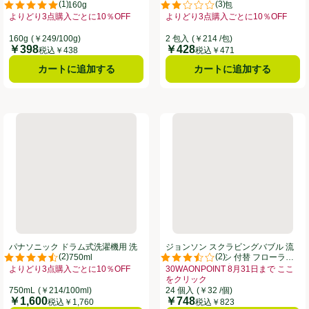
(
1
)
(
3
)
ジャバ 1つ穴用 160g
ング 大盛り泡 2包
。
評価は1件のレビューで5点中5.0点。
評価は3件のレビューで5点中2.0
よりどり3点購入ごとに10％OFF
よりどり3点購入ごとに10％OFF
お買い得品名：よりどり3点購入ごとに10％OFF、、クリックしてこのオファ
お買い得品名：よりどり3点購入ごとに
8月16日まで ここをクリック、、クリックしてこのオファーのある全商品リストを表示
160g
(￥249/100g)
2 包入
(￥214 /包)
￥398
￥428
価格
価格
税込￥438
税込￥471
カートに追加する
カートに追加する
リング 3包
パナソニック ドラム式洗濯機用 洗濯槽クリーナー 750ml
ジョンソン スクラビングバブル
パナソニック ドラム式洗濯機用 洗
ジョンソン スクラビングバブル 流
(
2
)
(
2
)
濯槽クリーナー 750ml
せるトイレブラシ 付替 フローラル
。
評価は2件のレビューで5点中4.5点。
評価は2件のレビューで5点中3.5
ソープの香り 24個
よりどり3点購入ごとに10％OFF
30WAONPOINT 8月31日まで ここ
10％OFF、、クリックしてこのオファーのある全商品リストを表示
お買い得品名：よりどり3点購入ごとに10％OFF、、クリックしてこのオファ
をクリック
お買い得品名：30WAONPOINT 
750mL
(￥214/100ml)
24 個入
(￥32 /個)
￥1,600
￥748
価格
価格
税込￥1,760
税込￥823