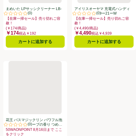
まめいた LPサッシクリーナー LB-
アイリスオーヤマ 充電式ハンディ
(
0
)
(
0
)
328
クリーナー HCDー21ーW
点。
評価は0件のレビューで5点中0.0点。
評価は0件のレビューで5点中0.0
【在庫一掃セール】売り切れご容
【在庫一掃セール】売り切れご容
ーのある全商品リストを表示
赦！
赦！
り切れご容赦！、、クリックしてこのオファーのある全商品リストを表示
お買い得品名：【在庫一掃セール】売り切れご容赦！、、クリックしてこのオ
お買い得品名：【在庫一掃セール】
(￥174/商品)
(￥4,490/商品)
￥174
￥4,490
価格
価格
税込￥192
税込￥4,939
カートに追加する
カートに追加する
泡洗浄 アロマローズの香り つめかえ用 720ml
花王 バスマジックリン パワフル泡洗浄 グリーンハーブの香り つめか
花王 バスマジックリン パワフル泡
(
0
)
洗浄 グリーンハーブの香り つめか
点。
評価は0件のレビューで5点中0.0点。
え用 720ml
50WAONPOINT 8月16日まで ここ
をクリック