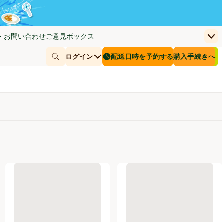
・お問い合わせ
ご意見ボックス
上
く)
(新しいウィンドウで開く)
お客さまのカー
ログイン
配送日時を予約する
購入手続きへ
￥0
商品を探す
配送日時を予約する
 流せるトイレブラシ 除菌消臭プラス 付替 ホワイトブロッサムの香り 
花王 バスマジックリン SUPER泡洗浄 香りが残らないタイプ つめかえ
大王製紙 キレキラ!トイレクリ