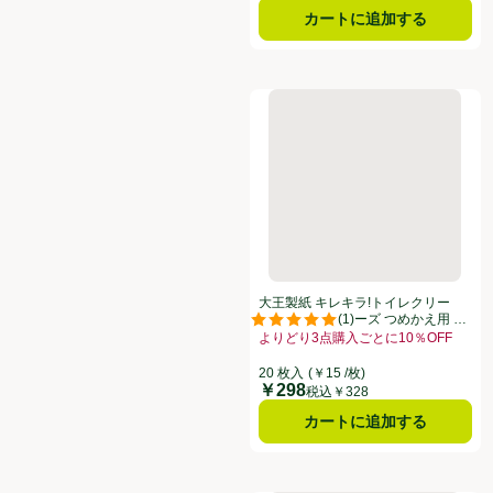
カートに追加する
大王製紙 キレキラ!トイレクリー
大王製紙 キレキラ!トイレクリー
(
1
)
ナー ハッピーローズ つめかえ用 20
評価は1件のレビューで5点中5.0点
枚
よりどり3点購入ごとに10％OFF
お買い得品名：よりどり3点購入ごとに
20 枚入
(￥15 /枚)
￥298
価格
税込￥328
カートに追加する