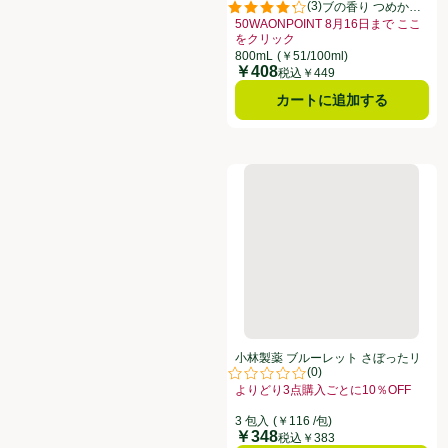
(
3
)
浄 グリーンハーブの香り つめかえ
評価は3件のレビューで5点中4.3点
用 800ml
50WAONPOINT 8月16日まで ここ
をクリック
お買い得品名：50WAONPOINT 
800mL
(￥51/100ml)
￥408
価格
税込￥449
カートに追加する
小林製薬 ブルーレット さぼった
小林製薬 ブルーレット さぼったリ
(
0
)
ング 3包
評価は0件のレビューで5点中0.0点
よりどり3点購入ごとに10％OFF
お買い得品名：よりどり3点購入ごとに
3 包入
(￥116 /包)
￥348
価格
税込￥383