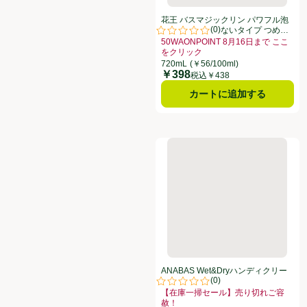
花王 バスマジックリン パワフル泡
(
0
)
洗浄 香りが残らないタイプ つめか
評価は0件のレビューで5点中0.0点
え用 720ml
50WAONPOINT 8月16日まで ここ
をクリック
お買い得品名：50WAONPOINT 
720mL
(￥56/100ml)
￥398
価格
税込￥438
カートに追加する
ANABAS Wet&Dryハンディクリ
ANABAS Wet&Dryハンディクリー
(
0
)
ナー SSC80
評価は0件のレビューで5点中0.0点
【在庫一掃セール】売り切れご容
赦！