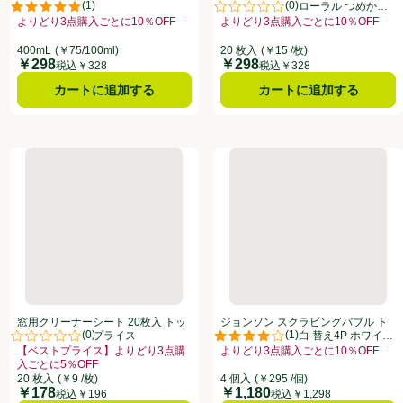
(
1
)
(
0
)
400ml
ナー クリーンフローラル つめかえ
点。
評価は1件のレビューで5点中5.0点。
評価は0件のレビューで5点中0.0
用 20枚
よりどり3点購入ごとに10％OFF
よりどり3点購入ごとに10％OFF
ーのある全商品リストを表示
10％OFF、、クリックしてこのオファーのある全商品リストを表示
お買い得品名：よりどり3点購入ごとに10％OFF、、クリックしてこのオファ
お買い得品名：よりどり3点購入ごと
400mL
(￥75/100ml)
20 枚入
(￥15 /枚)
￥298
￥298
価格
価格
税込￥328
税込￥328
カートに追加する
カートに追加する
 流せるトイレブラシ 付替 フローラルソープの香り 24個
窓用クリーナーシート 20枚入 トップバリュベストプライス
ジョンソン スクラビングバブル 
窓用クリーナーシート 20枚入 トッ
ジョンソン スクラビングバブル ト
(
0
)
(
1
)
プバリュベストプライス
イレスタンプ 漂白 替え4P ホワイ
点。
評価は0件のレビューで5点中0.0点。
評価は1件のレビューで5点中4.0
ティーシトラス 38g x 4
【ベストプライス】よりどり3点購
よりどり3点購入ごとに10％OFF
ーのある全商品リストを表示
入ごとに5％OFF
お買い得品名：よりどり3点購入ごと
8月31日まで ここをクリック、、クリックしてこのオファーのある全商品リストを表示
お買い得品名：【ベストプライス】よりどり3点購入ごとに5％OFF、、クリッ
20 枚入
(￥9 /枚)
4 個入
(￥295 /個)
￥178
￥1,180
価格
価格
税込￥196
税込￥1,298