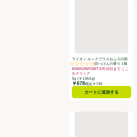
ライオン ルックプラスおふろの
ライオン ルックプラスおふろの防
(
0
)
カビくん煙剤 せっけんの香り 1個
評価は0件のレビューで5点中0.0点
80WAONPOINT 8月16日まで ここ
をクリック
お買い得品名：80WAONPOINT 
5g
(￥136/1g)
￥678
価格
税込￥746
カートに追加する
ジョンソン スクラビングバブル ト