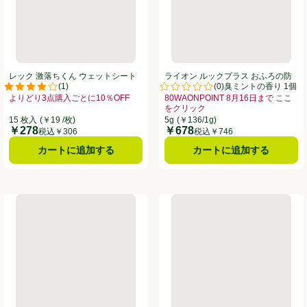
レック 激落ちくん ウェットシート
ライオン ルックプラス おふろの防
(
1
)
(
0
)
網戸用 15枚
カビくん煙剤 消臭ミントの香り 1個
。
評価は1件のレビューで5点中4.0点。
評価は0件のレビューで5点中0.0
よりどり3点購入ごとに10％OFF
80WAONPOINT 8月16日まで ここ
10％OFF、、クリックしてこのオファーのある全商品リストを表示
お買い得品名：よりどり3点購入ごとに10％OFF、、クリックしてこのオファ
をクリック
お買い得品名：80WAONPOINT 
15 枚入
(￥19 /枚)
5g
(￥136/1g)
￥278
￥678
価格
価格
税込￥306
税込￥746
カートに追加する
カートに追加する
泡洗浄 香りが残らないタイプ つめかえ用 720ml
レック 激落ちくん 塗りやすいくもり止めリキッド 強力コート 1個
アスベル ルクレールCV 角型 ホ