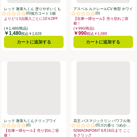
レック 激落ちくん 塗りやすいくも
アスベル ルクレールCV 角型 ホワイ
(
0
)
(
0
)
り止めリキッド 強力コート 1個
ト 1個
。
評価は0件のレビューで5点中0.0点。
評価は0件のレビューで5点中0.0
よりどり3点購入ごとに10％OFF
【在庫一掃セール】売り切れご容
お買い得品名：よりどり3点購入ごとに10％OFF、、クリックしてこのオファ
赦！
8月16日まで ここをクリック、、クリックしてこのオファーのある全商品リストを表示
お買い得品名：【在庫一掃セール】売
(￥1,480/商品)
(￥990/商品)
￥1,480
￥990
価格
価格
税込￥1,628
税込￥1,089
カートに追加する
カートに追加する
ーナー SSC80
レック 激落ちくんクリップワイパー ジョイント
花王 バスマジックリン パワフル
レック 激落ちくんクリップワイ
花王 バスマジックリン パワフル泡
(
0
)
(
0
)
パー ジョイント
洗浄 アロマローズの香り つめかえ
。
評価は0件のレビューで5点中0.0点。
評価は0件のレビューで5点中0.0
用 720ml
【在庫一掃セール】売り切れご容
50WAONPOINT 8月16日まで ここ
赦！
をクリック