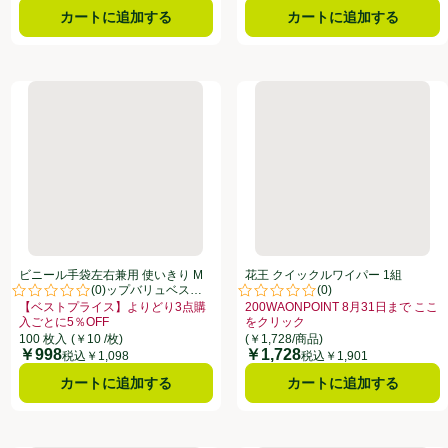
カートに追加する
カートに追加する
 流せるトイレブラシ 除菌消臭プラス ホワイトブロッサムの香り 本体+
ビニール手袋左右兼用 使いきり Mサイズ 100枚 トップバリュベ
花王 クイックルワイパー 1組
ビニール手袋左右兼用 使いきり M
花王 クイックルワイパー 1組
(
0
)
(
0
)
サイズ 100枚 トップバリュベスト
点。
評価は0件のレビューで5点中0.0点。
評価は0件のレビューで5点中0.0
プライス
【ベストプライス】よりどり3点購
200WAONPOINT 8月31日まで ここ
入ごとに5％OFF
をクリック
してこのオファーのある全商品リストを表示
 8月31日まで ここをクリック、、クリックしてこのオファーのある全商品リストを表示
お買い得品名：【ベストプライス】よりどり3点購入ごとに5％OFF、、クリッ
お買い得品名：200WAONPOINT
100 枚入
(￥10 /枚)
(￥1,728/商品)
￥998
￥1,728
価格
価格
税込￥1,098
税込￥1,901
カートに追加する
カートに追加する