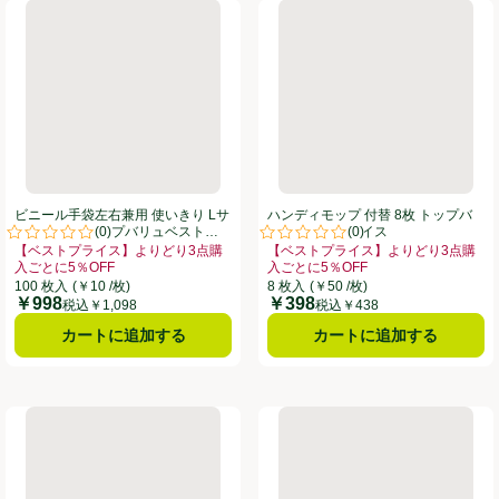
防カビくん煙剤 せっけんの香り 1個
ビニール手袋左右兼用 使いきり Lサイズ 100枚 トップバリュベス
ハンディモップ 付替 8枚 ト
ビニール手袋左右兼用 使いきり Lサ
ハンディモップ 付替 8枚 トップバ
(
0
)
(
0
)
イズ 100枚 トップバリュベストプ
リュベストプライス
。
評価は0件のレビューで5点中0.0点。
評価は0件のレビューで5点中0.0
ライス
【ベストプライス】よりどり3点購
【ベストプライス】よりどり3点購
入ごとに5％OFF
入ごとに5％OFF
8月16日まで ここをクリック、、クリックしてこのオファーのある全商品リストを表示
お買い得品名：【ベストプライス】よりどり3点購入ごとに5％OFF、、クリッ
お買い得品名：【ベストプライス】よ
100 枚入
(￥10 /枚)
8 枚入
(￥50 /枚)
￥998
￥398
価格
価格
税込￥1,098
税込￥438
カートに追加する
カートに追加する
イレスタンプクリーナー 替え4P フレッシュソープ 38g x 4
レック 激落ちくん ウェットシート 網戸用 15枚
ライオン ルックプラス おふろ