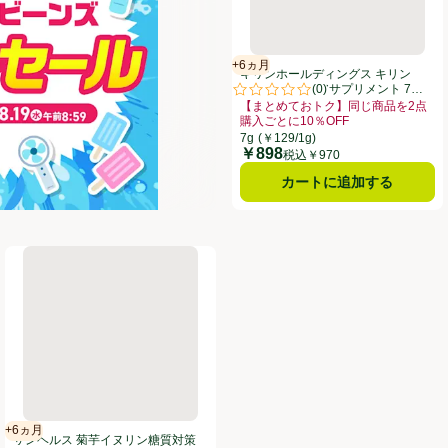
+6ヵ月
賞味・消費期限保証：6ヵ月
キリンホールディングス キリン
(
0
)
iMUSE 免疫ケアサプリメント 7日
評価は0件のレビューで5点中0.0
分
【まとめておトク】同じ商品を2点
購入ごとに10％OFF
お買い得品名：【まとめておトク】同じ
7g
(￥129/1g)
￥898
価格
税込￥970
カートに追加する
0ml x 10本
サンヘルス 菊芋イヌリン糖質対策 30本
+6ヵ月
賞味・消費期限保証：6ヵ月
サンヘルス 菊芋イヌリン糖質対策