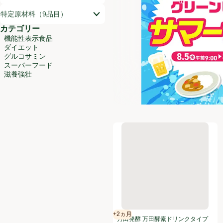
特定原材料（9品目）
カテゴリー
機能性表示食品
ダイエット
グルコサミン
スーパーフード
滋養強壮
万田発酵 万田酵素ドリンクタイプ 5
+2ヵ月
賞味・消費期限保証：2ヵ月
万田発酵 万田酵素ドリンクタイプ