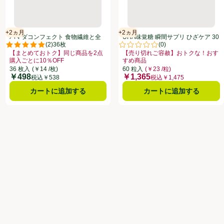
+2ヵ月
+2ヵ月
賞味・消費期限保証：2ヵ月
機能性表示食品
賞味・消費期限保証：2ヵ月
ハマダコンフェクト 食物繊維と全
UHA味覚糖 瞬間サプリ ひざケア 30
(
2
)
(
0
)
粒粉ウエハース 36枚
日分 60粒
点。
評価は2件のレビューで5点中5.0点。
評価は0件のレビューで5点中0.0
【まとめておトク】同じ商品を2点
【売り切れご容赦】おトクな！おす
購入ごとに10％OFF
すめ商品
商品を2点購入ごとに10％OFF、、クリックしてこのオファーのある全商品リス
お買い得品名：【まとめておトク】同じ商品を2点購入ごとに10％OFF、、ク
お買い得品名：【売り切れご容赦】
36 枚入
(￥14 /枚)
60 粒入
(￥23 /粒)
￥498
￥1,365
価格
価格
税込￥538
税込￥1,475
カートに追加する
カートに追加する