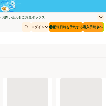
・お問い合わせ
ご意見ボックス
上
く)
(新しいウィンドウで開く)
お客さまのカー
ログイン
配送日時を予約する
購入手続きへ
￥0
商品を探す
配送日時を予約する
iMUSE 免疫ケアサプリメント 7日分
ハマダコンフェクト 食物繊維と全粒粉ウエハース 36枚
UHA味覚糖 瞬間サプリ ひざケア