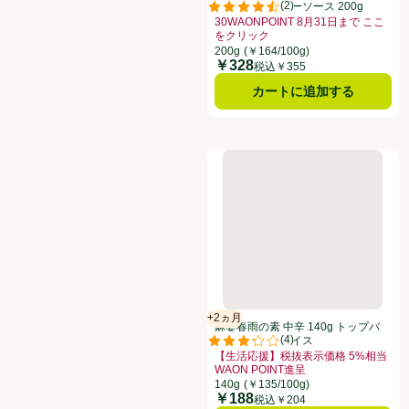
(
2
)
ジャンオイスターソース 200g
評価は2件のレビューで5点中4.5点
30WAONPOINT 8月31日まで ここ
をクリック
お買い得品名：30WAONPOINT 
200g
(￥164/100g)
￥328
価格
税込￥355
カートに追加する
麻婆春雨の素 中辛 140g ト
+2ヵ月
賞味・消費期限保証：2ヵ月
麻婆春雨の素 中辛 140g トップバ
(
4
)
リュベストプライス
評価は4件のレビューで5点中3.3点
【生活応援】税抜表示価格 5%相当
WAON POINT進呈
お買い得品名：【生活応援】税抜表示価格
140g
(￥135/100g)
￥188
価格
税込￥204