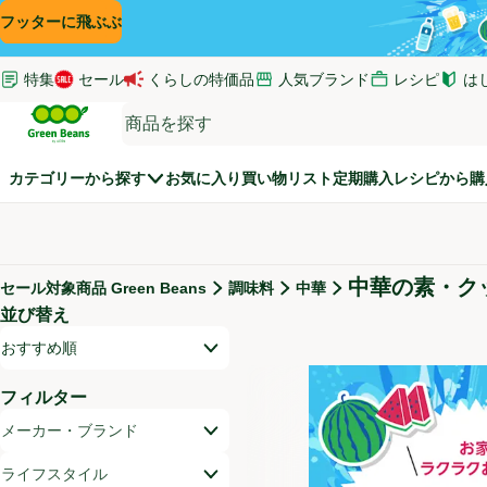
コンテンツに飛ぶ
検索に飛ぶ
フッターに飛ぶ
特集
セール
くらしの特価品
人気ブランド
レシピ
は
(新し
Green Beans
カテゴリーから探す
お気に入り
買い物リスト
定期購入
レシピから購
中華の素・ク
セール対象商品 Green Beans
調味料
中華
セール対象商品
並び替え
商品リスト
開いて並び替えオプションのリストを見る
おすすめ順
フィルター
メーカー・ブランド
ライフスタイル