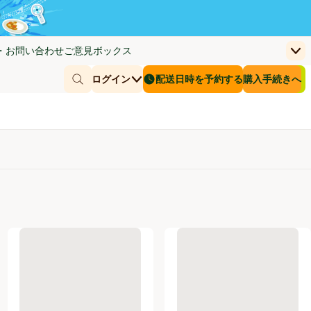
・お問い合わせ
ご意見ボックス
上
く)
(新しいウィンドウで開く)
お客さまのカー
ログイン
配送日時を予約する
購入手続きへ
￥0
商品を探す
配送日時を予約する
 3～4人前 106.5g
味の素 CookDo回鍋肉用 3～4人前 90g
味の素 CookDo麻婆茄子用 3～