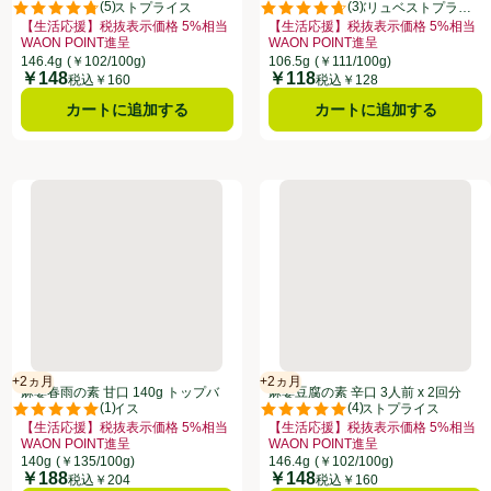
(
5
)
(
3
)
トップバリュベストプライス
106.5g トップバリュベストプライ
点。
評価は5件のレビューで5点中4.8点。
評価は3件のレビューで5点中4.7
ス
【生活応援】税抜表示価格 5%相当
【生活応援】税抜表示価格 5%相当
WAON POINT進呈
WAON POINT進呈
してこのオファーのある全商品リストを表示
格 5%相当WAON POINT進呈、、クリックしてこのオファーのある全商品リスト
お買い得品名：【生活応援】税抜表示価格 5%相当WAON POINT進呈、、
お買い得品名：【生活応援】税抜表示価
146.4g
(￥102/100g)
106.5g
(￥111/100g)
￥148
￥118
価格
価格
税込￥160
税込￥128
カートに追加する
カートに追加する
20g
麻婆春雨の素 甘口 140g トップバリュベストプライス
麻婆豆腐の素 辛口 3人前 x 
+2ヵ月
+2ヵ月
賞味・消費期限保証：2ヵ月
賞味・消費期限保証：2ヵ月
麻婆春雨の素 甘口 140g トップバ
麻婆豆腐の素 辛口 3人前 x 2回分
(
1
)
(
4
)
リュベストプライス
トップバリュベストプライス
点。
評価は1件のレビューで5点中5.0点。
評価は4件のレビューで5点中5.0
【生活応援】税抜表示価格 5%相当
【生活応援】税抜表示価格 5%相当
WAON POINT進呈
WAON POINT進呈
を表示
リックしてこのオファーのある全商品リストを表示
8月31日まで ここをクリック、、クリックしてこのオファーのある全商品リストを表示
お買い得品名：【生活応援】税抜表示価格 5%相当WAON POINT進呈、、
お買い得品名：【生活応援】税抜表示価
140g
(￥135/100g)
146.4g
(￥102/100g)
￥188
￥148
価格
価格
税込￥204
税込￥160