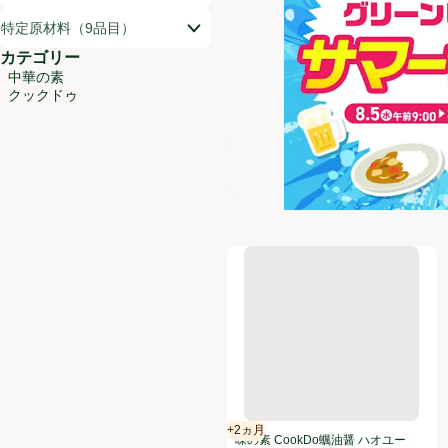
特定原材料（9品目）
カテゴリー
中華の素
クックドゥ
味の素 CookDo蠣油醤 ハオユ
+2ヵ月
賞味・消費期限保証：2ヵ月
味の素 CookDo蠣油醤 ハオユー