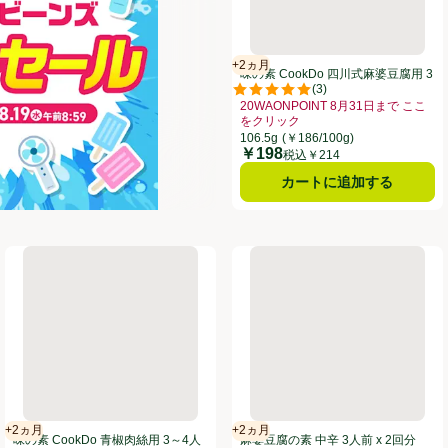
+2ヵ月
賞味・消費期限保証：2ヵ月
味の素 CookDo 四川式麻婆豆腐用 3
(
3
)
～4人前 106.5g
評価は3件のレビューで5点中5.0
20WAONPOINT 8月31日まで ここ
をクリック
お買い得品名：20WAONPOINT 
106.5g
(￥186/100g)
￥198
価格
税込￥214
カートに追加する
ージャンオイスターソース 200g
味の素 CookDo 青椒肉絲用 3～4人前 100g
麻婆豆腐の素 中辛 3人前 x 
+2ヵ月
+2ヵ月
賞味・消費期限保証：2ヵ月
賞味・消費期限保証：2ヵ月
味の素 CookDo 青椒肉絲用 3～4人
麻婆豆腐の素 中辛 3人前 x 2回分