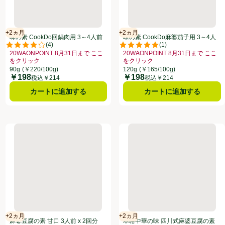
+2ヵ月
+2ヵ月
賞味・消費期限保証：2ヵ月
賞味・消費期限保証：2ヵ月
味の素 CookDo回鍋肉用 3～4人前
味の素 CookDo麻婆茄子用 3～4人
(
4
)
(
1
)
90g
前 120g
点。
評価は4件のレビューで5点中4.3点。
評価は1件のレビューで5点中5.0
20WAONPOINT 8月31日まで ここ
20WAONPOINT 8月31日まで ここ
をクリック
をクリック
8月31日まで ここをクリック、、クリックしてこのオファーのある全商品リストを表示
お買い得品名：20WAONPOINT 8月31日まで ここをクリック、、クリック
お買い得品名：20WAONPOINT
90g
(￥220/100g)
120g
(￥165/100g)
￥198
￥198
価格
価格
税込￥214
税込￥214
カートに追加する
カートに追加する
2回分 トップバリュベストプライス
麻婆豆腐の素 甘口 3人前 x 2回分 トップバリュベストプライス
本格中華の味 四川式麻婆豆腐の
+2ヵ月
+2ヵ月
賞味・消費期限保証：2ヵ月
賞味・消費期限保証：2ヵ月
麻婆豆腐の素 甘口 3人前 x 2回分
本格中華の味 四川式麻婆豆腐の素