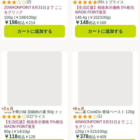
(
2
)
(
4
)
前 100g
トップバリュベストプライス
。
評価は2件のレビューで5点中3.0点。
評価は4件のレビューで5点中5.0
20WAONPOINT 8月31日まで ここ
【生活応援】税抜表示価格 5%相当
をクリック
WAON POINT進呈
8月31日まで ここをクリック、、クリックしてこのオファーのある全商品リストを表示
お買い得品名：20WAONPOINT 8月31日まで ここをクリック、、クリック
お買い得品名：【生活応援】税抜表示価
100g
(￥198/100g)
146.4g
(￥102/100g)
￥198
￥148
価格
価格
税込￥214
税込￥160
カートに追加する
カートに追加する
ップバリュベストプライス
本格中華の味 回鍋肉の素 90g トップバリュベストプライス
味の素 CookDo 香味ペースト 1
+2ヵ月
+6ヵ月
賞味・消費期限保証：2ヵ月
賞味・消費期限保証：6ヵ月
本格中華の味 回鍋肉の素 90g トッ
味の素 CookDo 香味ペースト 120g
(
1
)
(
1
)
プバリュベストプライス
。
評価は1件のレビューで5点中4.0点。
評価は1件のレビューで5点中4.0
【生活応援】税抜表示価格 5%相当
40WAONPOINT 8月31日まで ここ
WAON POINT進呈
をクリック
 5%相当WAON POINT進呈、、クリックしてこのオファーのある全商品リスト
お買い得品名：【生活応援】税抜表示価格 5%相当WAON POINT進呈、、ク
お買い得品名：40WAONPOINT 
90g
(￥14/10g)
120g
(￥315/100g)
￥118
￥378
価格
価格
税込￥128
税込￥409