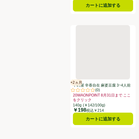
カートに追加する
中村屋 辛香自在 麻婆豆腐 3~4人前
+2ヵ月
賞味・消費期限保証：2ヵ月
中村屋 辛香自在 麻婆豆腐 3~4人前
(
0
)
140g
評価は0件のレビューで5点中0.0点
20WAONPOINT 8月31日まで ここ
をクリック
お買い得品名：20WAONPOINT 
140g
(￥142/100g)
￥198
価格
税込￥214
カートに追加する