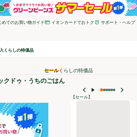
じめてのお買い物ガイド
イオンカードでおトク
サポート・ヘルプ
いウィンドウで開く)
(新しいウィンドウで開く)
(新しいウィンドウで開
入
くらしの特価品
セール
くらしの特価品
ックドゥ・うちのごはん
【セール】
味の素 CookDo 四川式麻婆豆腐用